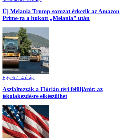
Új Melania Trump-sorozat érkezik az Amazon
Prime-ra a bukott „Melania” után
Egyéb
/
14 órája
Aszfaltozzák a Flórián téri felüljárót: az
iskolakezdésre elkészülhet