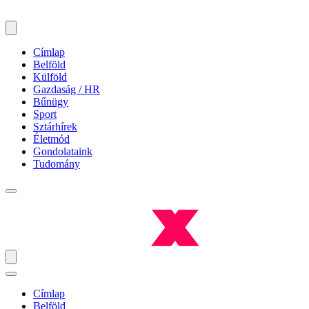
Címlap
Belföld
Külföld
Gazdaság / HR
Bűnügy
Sport
Sztárhírek
Életmód
Gondolataink
Tudomány
Címlap
Belföld