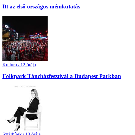
Itt az első országos mémkutatás
Kultúra
/
12 órája
Folkpark Táncházfesztivál a Budapest Parkban
Sztárhírek
/
13 órája