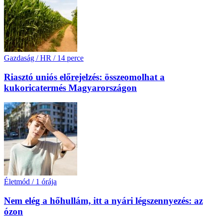
Gazdaság / HR
/
14 perce
Riasztó uniós előrejelzés: összeomolhat a
kukoricatermés Magyarországon
Életmód
/
1 órája
Nem elég a hőhullám, itt a nyári légszennyezés: az
ózon