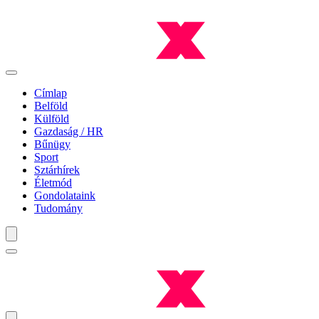
Címlap
Belföld
Külföld
Gazdaság / HR
Bűnügy
Sport
Sztárhírek
Életmód
Gondolataink
Tudomány