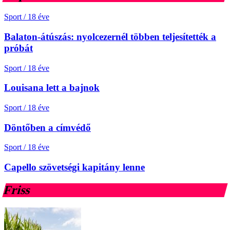
Sport
/
18 éve
Balaton-átúszás: nyolcezernél többen teljesítették a
próbát
Sport
/
18 éve
Louisana lett a bajnok
Sport
/
18 éve
Döntőben a címvédő
Sport
/
18 éve
Capello szövetségi kapitány lenne
Friss