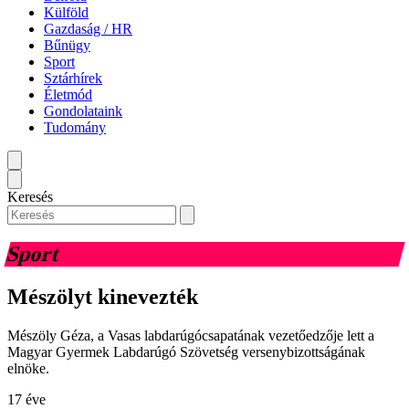
Külföld
Gazdaság / HR
Bűnügy
Sport
Sztárhírek
Életmód
Gondolataink
Tudomány
Keresés
Sport
Mészölyt kinevezték
Mészöly Géza, a Vasas labdarúgócsapatának vezetőedzője lett a
Magyar Gyermek Labdarúgó Szövetség versenybizottságának
elnöke.
17 éve