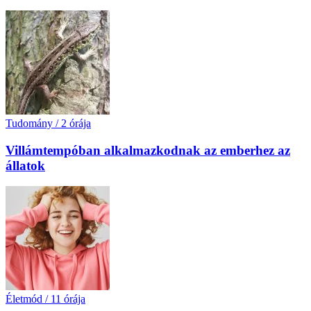
Tudomány
/
2 órája
Villámtempóban alkalmazkodnak az emberhez az
állatok
Életmód
/
11 órája