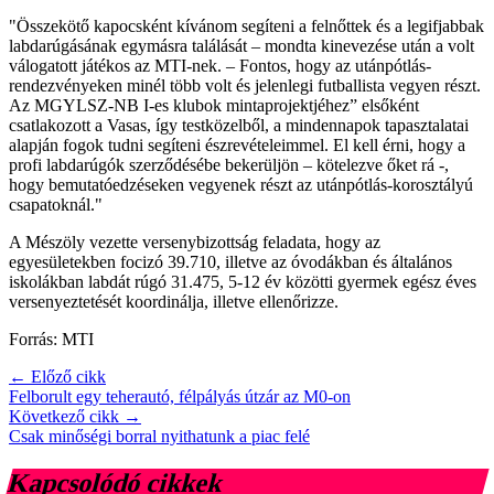
"Összekötő kapocsként kívánom segíteni a felnőttek és a legifjabbak
labdarúgásának egymásra találását – mondta kinevezése után a volt
válogatott játékos az MTI-nek. – Fontos, hogy az utánpótlás-
rendezvényeken minél több volt és jelenlegi futballista vegyen részt.
Az MGYLSZ-NB I-es klubok mintaprojektjéhez” elsőként
csatlakozott a Vasas, így testközelből, a mindennapok tapasztalatai
alapján fogok tudni segíteni észrevételeimmel. El kell érni, hogy a
profi labdarúgók szerződésébe bekerüljön – kötelezve őket rá -,
hogy bemutatóedzéseken vegyenek részt az utánpótlás-korosztályú
csapatoknál."
A Mészöly vezette versenybizottság feladata, hogy az
egyesületekben focizó 39.710, illetve az óvodákban és általános
iskolákban labdát rúgó 31.475, 5-12 év közötti gyermek egész éves
versenyeztetését koordinálja, illetve ellenőrizze.
Forrás: MTI
← Előző cikk
Felborult egy teherautó, félpályás útzár az M0-on
Következő cikk →
Csak minőségi borral nyithatunk a piac felé
Kapcsolódó cikkek