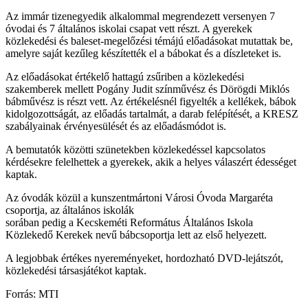
Az immár tizenegyedik alkalommal megrendezett versenyen 7
óvodai és 7 általános iskolai csapat vett részt. A gyerekek
közlekedési és baleset-megelőzési témájú előadásokat mutattak be,
amelyre saját kezűleg készítették el a bábokat és a díszleteket is.
Az előadásokat értékelő hattagú zsűriben a közlekedési
szakemberek mellett Pogány Judit színművész és Dörögdi Miklós
bábművész is részt vett. Az értékelésnél figyelték a kellékek, bábok
kidolgozottságát, az előadás tartalmát, a darab felépítését, a KRESZ
szabályainak érvényesülését és az előadásmódot is.
A bemutatók közötti szünetekben közlekedéssel kapcsolatos
kérdésekre felelhettek a gyerekek, akik a helyes válaszért édességet
kaptak.
Az óvodák közül a kunszentmártoni Városi Óvoda Margaréta
csoportja, az általános iskolák
sorában pedig a Kecskeméti Református Általános Iskola
Közlekedő Kerekek nevű bábcsoportja lett az első helyezett.
A legjobbak értékes nyereményeket, hordozható DVD-lejátszót,
közlekedési társasjátékot kaptak.
Forrás: MTI