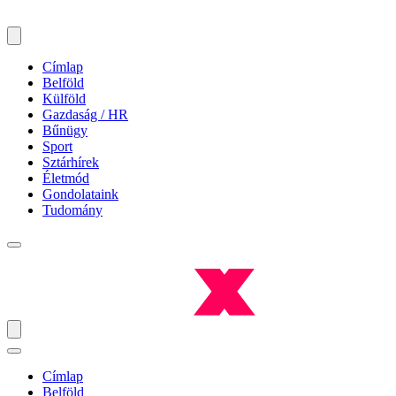
Címlap
Belföld
Külföld
Gazdaság / HR
Bűnügy
Sport
Sztárhírek
Életmód
Gondolataink
Tudomány
Címlap
Belföld