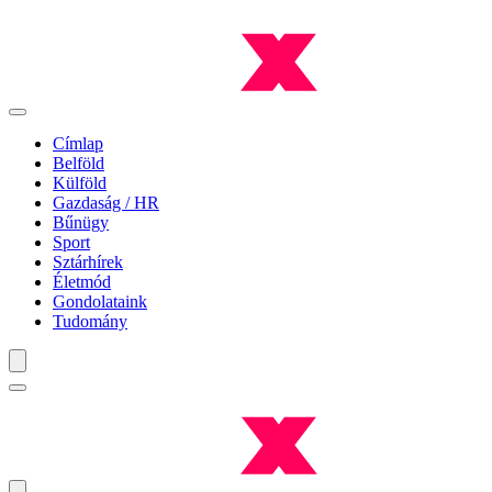
Címlap
Belföld
Külföld
Gazdaság / HR
Bűnügy
Sport
Sztárhírek
Életmód
Gondolataink
Tudomány