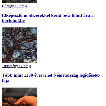
Bűnügy
/
1 órája
Elképesztő módszerekkel kerül be a tiltott áru a
börtönökbe
Tudomány
/
2 órája
Több mint 1100 éves lehet Németország legidősebb
fája