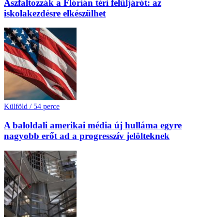
Aszfaltozzák a Flórián téri felüljárót: az
iskolakezdésre elkészülhet
Külföld
/
54 perce
A baloldali amerikai média új hulláma egyre
nagyobb erőt ad a progresszív jelölteknek