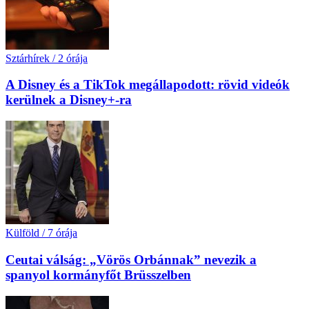
Sztárhírek
/
2 órája
A Disney és a TikTok megállapodott: rövid videók
kerülnek a Disney+-ra
Külföld
/
7 órája
Ceutai válság: „Vörös Orbánnak” nevezik a
spanyol kormányfőt Brüsszelben