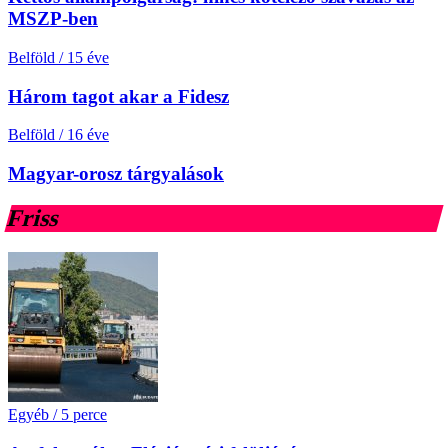
MSZP-ben
Belföld
/
15 éve
Három tagot akar a Fidesz
Belföld
/
16 éve
Magyar-orosz tárgyalások
Friss
Egyéb
/
5 perce