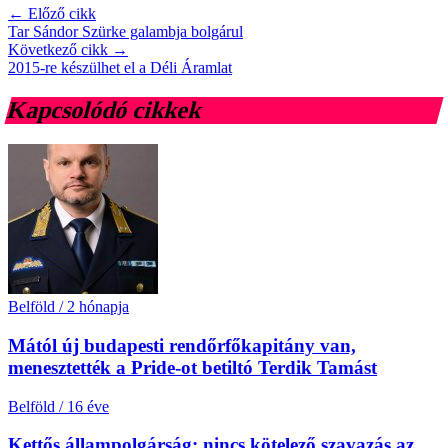
← Előző cikk
Tar Sándor Szürke galambja bolgárul
Következő cikk →
2015-re készülhet el a Déli Áramlat
Kapcsolódó cikkek
Belföld
/
2 hónapja
Mától új budapesti rendőrfőkapitány van,
menesztették a Pride-ot betiltó Terdik Tamást
Belföld
/
16 éve
Kettős állampolgárság: nincs kötelező szavazás az