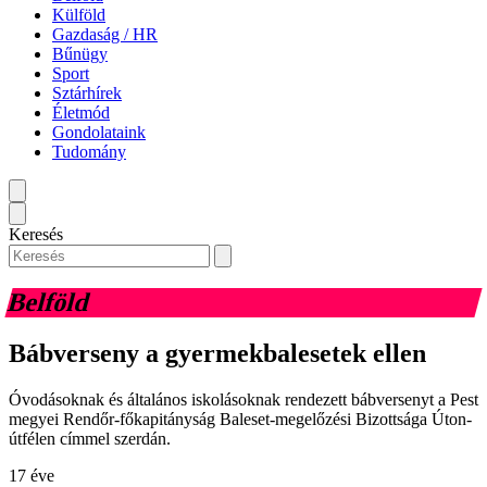
Külföld
Gazdaság / HR
Bűnügy
Sport
Sztárhírek
Életmód
Gondolataink
Tudomány
Keresés
Belföld
Bábverseny a gyermekbalesetek ellen
Óvodásoknak és általános iskolásoknak rendezett bábversenyt a Pest
megyei Rendőr-főkapitányság Baleset-megelőzési Bizottsága Úton-
útfélen címmel szerdán.
17 éve