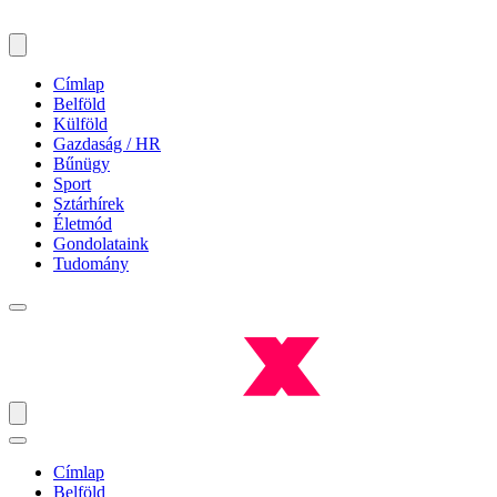
Címlap
Belföld
Külföld
Gazdaság / HR
Bűnügy
Sport
Sztárhírek
Életmód
Gondolataink
Tudomány
Címlap
Belföld