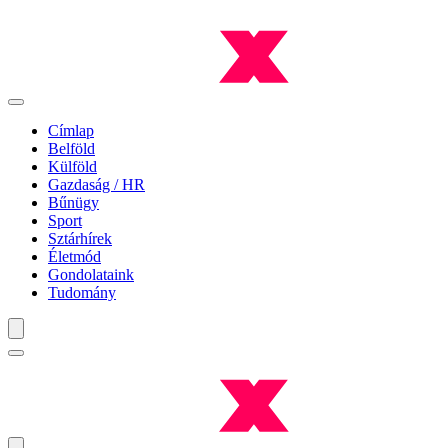
Címlap
Belföld
Külföld
Gazdaság / HR
Bűnügy
Sport
Sztárhírek
Életmód
Gondolataink
Tudomány