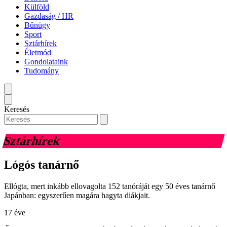
Külföld
Gazdaság / HR
Bűnügy
Sport
Sztárhírek
Életmód
Gondolataink
Tudomány
Keresés
Sztárhírek
Lógós tanárnő
Ellógta, mert inkább ellovagolta 152 tanóráját egy 50 éves tanárnő
Japánban: egyszerűen magára hagyta diákjait.
17 éve