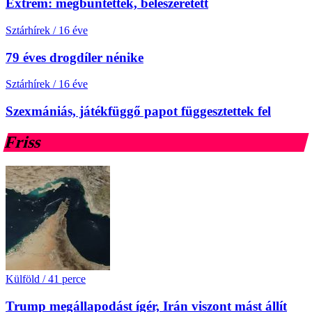
Extrém: megbüntették, beleszeretett
Sztárhírek
/
16 éve
79 éves drogdíler nénike
Sztárhírek
/
16 éve
Szexmániás, játékfüggő papot függesztettek fel
Friss
Külföld
/
41 perce
Trump megállapodást ígér, Irán viszont mást állít