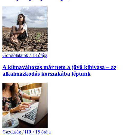
Gondolataink
/
13 órája
A klímaváltozás már nem a jövő kihívása – az
alkalmazkodás korszakába léptünk
Gazdaság / HR
/
15 órája