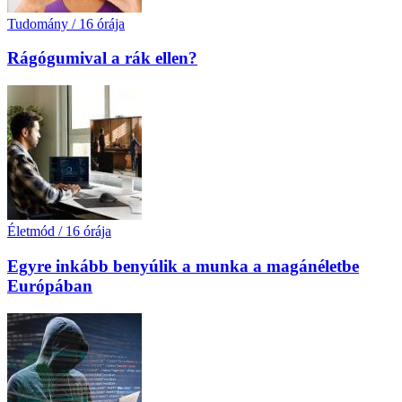
Tudomány
/
16 órája
Rágógumival a rák ellen?
Életmód
/
16 órája
Egyre inkább benyúlik a munka a magánéletbe
Európában