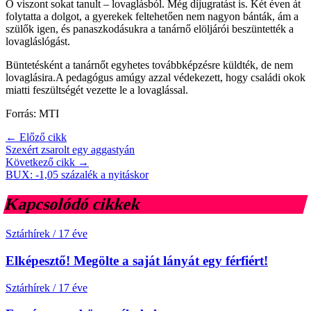
Ő viszont sokat tanult – lovaglásból. Még díjugratást is. Két éven át
folytatta a dolgot, a gyerekek feltehetően nem nagyon bánták, ám a
szülők igen, és panaszkodásukra a tanárnő elöljárói beszüntették a
lovagláslógást.
Büntetésként a tanárnőt egyhetes továbbképzésre küldték, de nem
lovaglásira.A pedagógus amúgy azzal védekezett, hogy családi okok
miatti feszültségét vezette le a lovaglással.
Forrás: MTI
← Előző cikk
Szexért zsarolt egy aggastyán
Következő cikk →
BUX: -1,05 százalék a nyitáskor
Kapcsolódó cikkek
Sztárhírek
/
17 éve
Elképesztő! Megölte a saját lányát egy férfiért!
Sztárhírek
/
17 éve