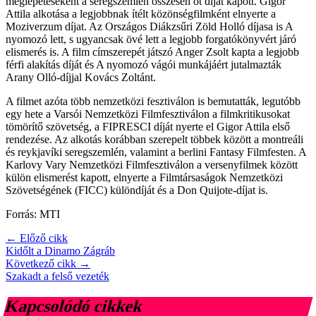
meglepetéseként a seregszemlén összesen öt díjat kapott. Gigor
Attila alkotása a legjobbnak ítélt közönségfilmként elnyerte a
Moziverzum díjat. Az Országos Diákzsűri Zöld Holló díjasa is A
nyomozó lett, s ugyancsak övé lett a legjobb forgatókönyvért járó
elismerés is. A film címszerepét játszó Anger Zsolt kapta a legjobb
férfi alakítás díját és A nyomozó vágói munkájáért jutalmazták
Arany Olló-díjjal Kovács Zoltánt.
A filmet azóta több nemzetközi fesztiválon is bemutatták, legutóbb
egy hete a Varsói Nemzetközi Filmfesztiválon a filmkritikusokat
tömörítő szövetség, a FIPRESCI díját nyerte el Gigor Attila első
rendezése. Az alkotás korábban szerepelt többek között a montreáli
és reykjavíki seregszemlén, valamint a berlini Fantasy Filmfesten. A
Karlovy Vary Nemzetközi Filmfesztiválon a versenyfilmek között
külön elismerést kapott, elnyerte a Filmtársaságok Nemzetközi
Szövetségének (FICC) különdíját és a Don Quijote-díjat is.
Forrás: MTI
← Előző cikk
Kidőlt a Dinamo Zágráb
Következő cikk →
Szakadt a felső vezeték
Kapcsolódó cikkek