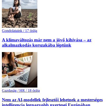
Gondolataink
/
17 órája
A klímaváltozás már nem a jövő kihívása – az
alkalmazkodás korszakába léptünk
Gazdaság / HR
/
18 órája
Nem az AI-modellek fejlesztői lehetnek a mesterséges
intelligencia legnagyobb nyertesei Európában