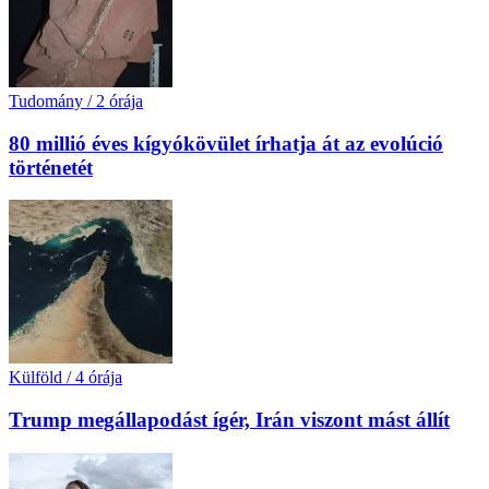
Tudomány
/
2 órája
80 millió éves kígyókövület írhatja át az evolúció
történetét
Külföld
/
4 órája
Trump megállapodást ígér, Irán viszont mást állít