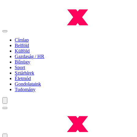
Címlap
Belföld
Külföld
Gazdaság / HR
Bűnügy
Sport
Sztárhírek
Életmód
Gondolataink
Tudomány