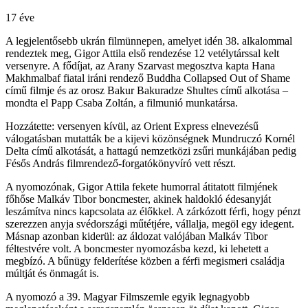
17 éve
A legjelentősebb ukrán filmünnepen, amelyet idén 38. alkalommal
rendeztek meg, Gigor Attila első rendezése 12 vetélytárssal kelt
versenyre. A fődíjat, az Arany Szarvast megosztva kapta Hana
Makhmalbaf fiatal iráni rendező Buddha Collapsed Out of Shame
című filmje és az orosz Bakur Bakuradze Shultes című alkotása –
mondta el Papp Csaba Zoltán, a filmunió munkatársa.
Hozzátette: versenyen kívül, az Orient Express elnevezésű
válogatásban mutatták be a kijevi közönségnek Mundruczó Kornél
Delta című alkotását, a hattagú nemzetközi zsűri munkájában pedig
Fésős András filmrendező-forgatókönyvíró vett részt.
A nyomozónak, Gigor Attila fekete humorral átitatott filmjének
főhőse Malkáv Tibor boncmester, akinek haldokló édesanyját
leszámítva nincs kapcsolata az élőkkel. A zárkózott férfi, hogy pénzt
szerezzen anyja svédországi műtétjére, vállalja, megöl egy idegent.
Másnap azonban kiderül: az áldozat valójában Malkáv Tibor
féltestvére volt. A boncmester nyomozásba kezd, ki lehetett a
megbízó. A bűnügy felderítése közben a férfi megismeri családja
múltját és önmagát is.
A nyomozó a 39. Magyar Filmszemle egyik legnagyobb