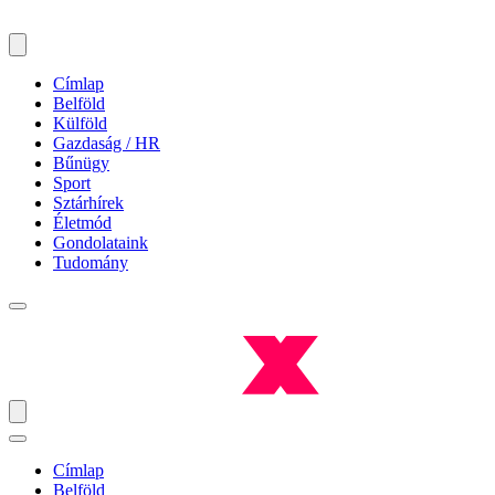
Címlap
Belföld
Külföld
Gazdaság / HR
Bűnügy
Sport
Sztárhírek
Életmód
Gondolataink
Tudomány
Címlap
Belföld