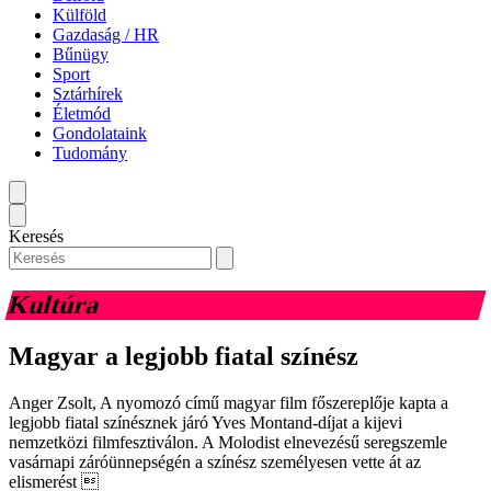
Külföld
Gazdaság / HR
Bűnügy
Sport
Sztárhírek
Életmód
Gondolataink
Tudomány
Keresés
Kultúra
Magyar a legjobb fiatal színész
Anger Zsolt, A nyomozó című magyar film főszereplője kapta a
legjobb fiatal színésznek járó Yves Montand-díjat a kijevi
nemzetközi filmfesztiválon. A Molodist elnevezésű seregszemle
vasárnapi záróünnepségén a színész személyesen vette át az
elismerést 