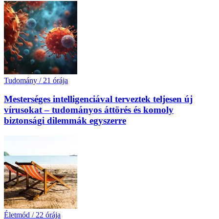
Tudomány
/
21 órája
Mesterséges intelligenciával terveztek teljesen új
vírusokat – tudományos áttörés és komoly
biztonsági dilemmák egyszerre
Életmód
/
22 órája