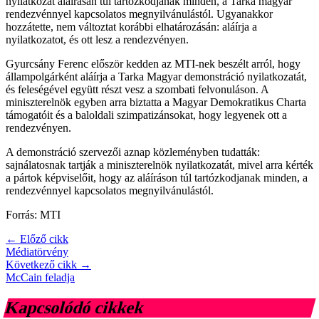
nyilatkozat aláírásán túl tartózkodjanak minden, a Tarka magyar
rendezvénnyel kapcsolatos megnyilvánulástól. Ugyanakkor
hozzátette, nem változtat korábbi elhatározásán: aláírja a
nyilatkozatot, és ott lesz a rendezvényen.
Gyurcsány Ferenc először kedden az MTI-nek beszélt arról, hogy
állampolgárként aláírja a Tarka Magyar demonstráció nyilatkozatát,
és feleségével együtt részt vesz a szombati felvonuláson. A
miniszterelnök egyben arra biztatta a Magyar Demokratikus Charta
támogatóit és a baloldali szimpatizánsokat, hogy legyenek ott a
rendezvényen.
A demonstráció szervezői aznap közleményben tudatták:
sajnálatosnak tartják a miniszterelnök nyilatkozatát, mivel arra kérték
a pártok képviselőit, hogy az aláíráson túl tartózkodjanak minden, a
rendezvénnyel kapcsolatos megnyilvánulástól.
Forrás: MTI
← Előző cikk
Médiatörvény
Következő cikk →
McCain feladja
Kapcsolódó cikkek