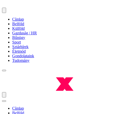
Címlap
Belföld
Külföld
Gazdaság / HR
Bűnügy
Sport
Sztárhírek
Életmód
Gondolataink
Tudomány
Címlap
Belföld