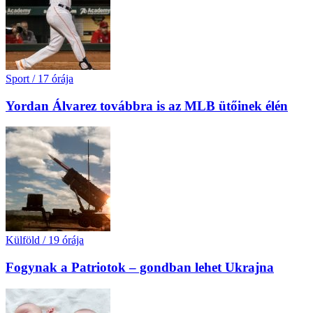
Sport
/
17 órája
Yordan Álvarez továbbra is az MLB ütőinek élén
Külföld
/
19 órája
Fogynak a Patriotok – gondban lehet Ukrajna