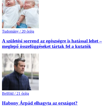
Tudomány
/
20 órája
A születési sorrend az egészségre is hatással lehet –
meglepő összefüggéseket tártak fel a kutatók
Belföld
/
21 órája
Habony Árpád elhagyta az országot?