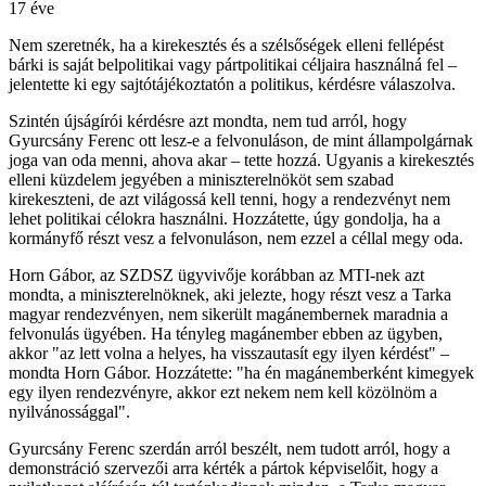
17 éve
Nem szeretnék, ha a kirekesztés és a szélsőségek elleni fellépést
bárki is saját belpolitikai vagy pártpolitikai céljaira használná fel –
jelentette ki egy sajtótájékoztatón a politikus, kérdésre válaszolva.
Szintén újságírói kérdésre azt mondta, nem tud arról, hogy
Gyurcsány Ferenc ott lesz-e a felvonuláson, de mint állampolgárnak
joga van oda menni, ahova akar – tette hozzá. Ugyanis a kirekesztés
elleni küzdelem jegyében a miniszterelnököt sem szabad
kirekeszteni, de azt világossá kell tenni, hogy a rendezvényt nem
lehet politikai célokra használni. Hozzátette, úgy gondolja, ha a
kormányfő részt vesz a felvonuláson, nem ezzel a céllal megy oda.
Horn Gábor, az SZDSZ ügyvivője korábban az MTI-nek azt
mondta, a miniszterelnöknek, aki jelezte, hogy részt vesz a Tarka
magyar rendezvényen, nem sikerült magánembernek maradnia a
felvonulás ügyében. Ha tényleg magánember ebben az ügyben,
akkor "az lett volna a helyes, ha visszautasít egy ilyen kérdést" –
mondta Horn Gábor. Hozzátette: "ha én magánemberként kimegyek
egy ilyen rendezvényre, akkor ezt nekem nem kell közölnöm a
nyilvánossággal".
Gyurcsány Ferenc szerdán arról beszélt, nem tudott arról, hogy a
demonstráció szervezői arra kérték a pártok képviselőit, hogy a