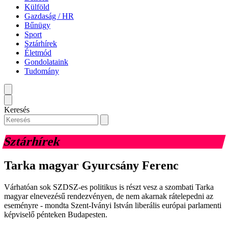
Külföld
Gazdaság / HR
Bűnügy
Sport
Sztárhírek
Életmód
Gondolataink
Tudomány
Keresés
Sztárhírek
Tarka magyar Gyurcsány Ferenc
Várhatóan sok SZDSZ-es politikus is részt vesz a szombati Tarka
magyar elnevezésű rendezvényen, de nem akarnak rátelepedni az
eseményre - mondta Szent-Iványi István liberális európai parlamenti
képviselő pénteken Budapesten.