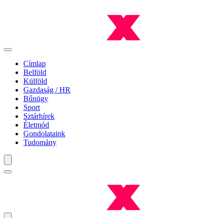
Címlap
Belföld
Külföld
Gazdaság / HR
Bűnügy
Sport
Sztárhírek
Életmód
Gondolataink
Tudomány