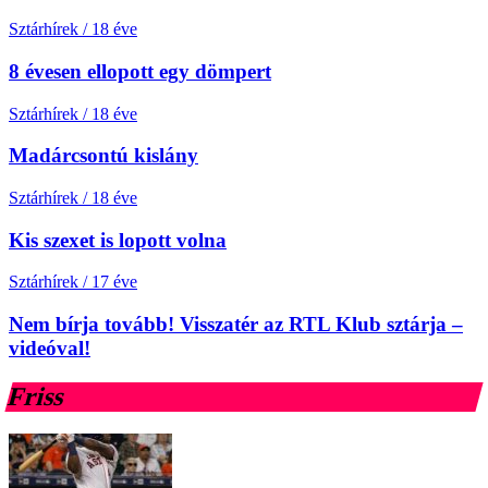
Sztárhírek
/
18 éve
8 évesen ellopott egy dömpert
Sztárhírek
/
18 éve
Madárcsontú kislány
Sztárhírek
/
18 éve
Kis szexet is lopott volna
Sztárhírek
/
17 éve
Nem bírja tovább! Visszatér az RTL Klub sztárja –
videóval!
Friss