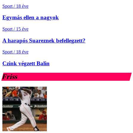
Sport
/
18 éve
Egymás ellen a nagyok
Sport
/
15 éve
A harapós Suareznek befellegzett?
Sport
/
18 éve
Czink végzett Balin
Friss