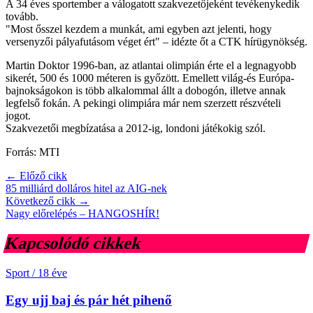
A 34 éves sportember a válogatott szakvezetőjeként tevékenykedik
tovább.
"Most ősszel kezdem a munkát, ami egyben azt jelenti, hogy
versenyzői pályafutásom véget ért" – idézte őt a CTK hírügynökség.
Martin Doktor 1996-ban, az atlantai olimpián érte el a legnagyobb
sikerét, 500 és 1000 méteren is győzött. Emellett világ-és Európa-
bajnokságokon is több alkalommal állt a dobogón, illetve annak
legfelső fokán. A pekingi olimpiára már nem szerzett részvételi
jogot.
Szakvezetői megbízatása a 2012-ig, londoni játékokig szól.
Forrás: MTI
← Előző cikk
85 milliárd dolláros hitel az AIG-nek
Következő cikk →
Nagy előrelépés – HANGOSHÍR!
Kapcsolódó cikkek
Sport
/
18 éve
Egy ujj baj és pár hét pihenő