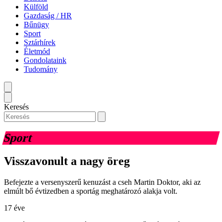
Külföld
Gazdaság / HR
Bűnügy
Sport
Sztárhírek
Életmód
Gondolataink
Tudomány
Keresés
Sport
Visszavonult a nagy öreg
Befejezte a versenyszerű kenuzást a cseh Martin Doktor, aki az
elmúlt bő évtizedben a sportág meghatározó alakja volt.
17 éve