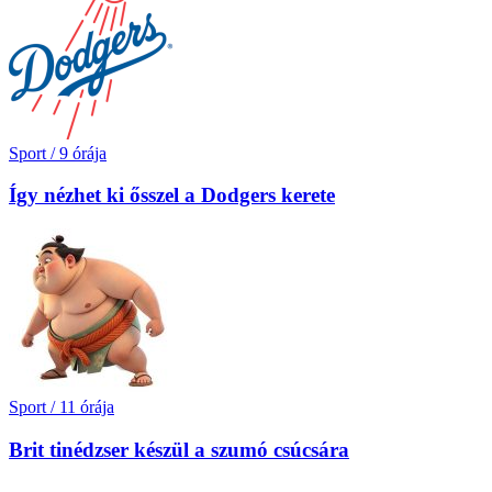
Sport
/
9 órája
Így nézhet ki ősszel a Dodgers kerete
Sport
/
11 órája
Brit tinédzser készül a szumó csúcsára