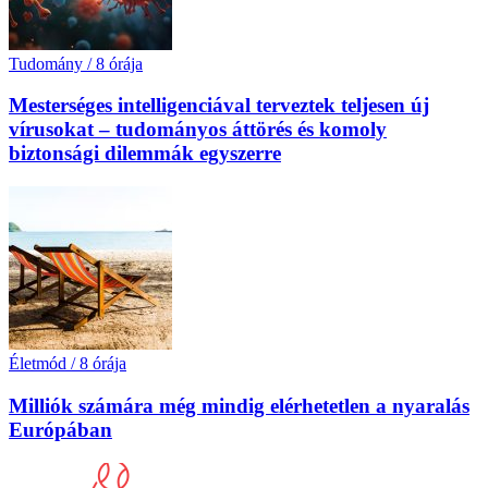
Tudomány
/
8 órája
Mesterséges intelligenciával terveztek teljesen új
vírusokat – tudományos áttörés és komoly
biztonsági dilemmák egyszerre
Életmód
/
8 órája
Milliók számára még mindig elérhetetlen a nyaralás
Európában