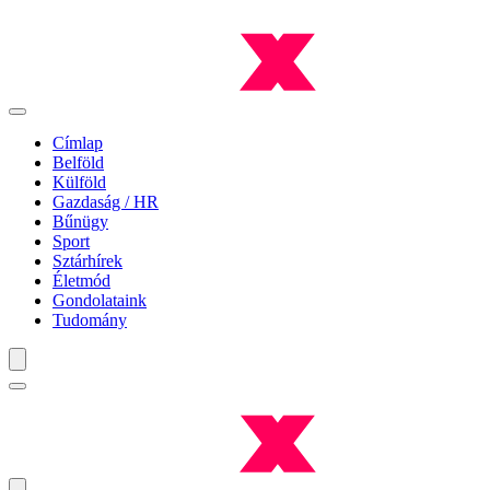
Címlap
Belföld
Külföld
Gazdaság / HR
Bűnügy
Sport
Sztárhírek
Életmód
Gondolataink
Tudomány