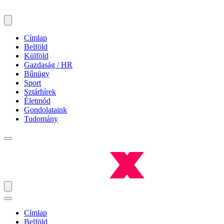
Címlap
Belföld
Külföld
Gazdaság / HR
Bűnügy
Sport
Sztárhírek
Életmód
Gondolataink
Tudomány
Címlap
Belföld