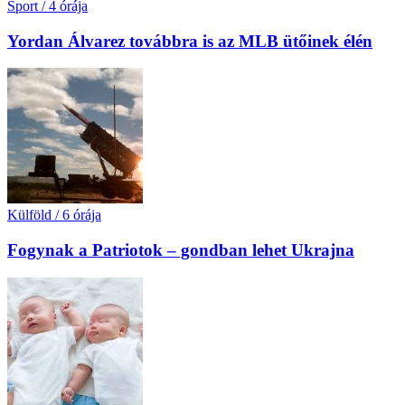
Sport
/
4 órája
Yordan Álvarez továbbra is az MLB ütőinek élén
Külföld
/
6 órája
Fogynak a Patriotok – gondban lehet Ukrajna