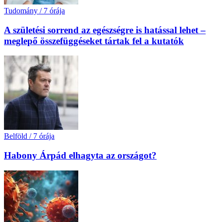
Tudomány
/
7 órája
A születési sorrend az egészségre is hatással lehet –
meglepő összefüggéseket tártak fel a kutatók
Belföld
/
7 órája
Habony Árpád elhagyta az országot?