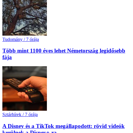
Tudomány
/
7 órája
Több mint 1100 éves lehet Németország legidősebb
fája
Sztárhírek
/
7 órája
A Disney és a TikTok megállapodott: rövid videók
kerülnek a Disney+-ra