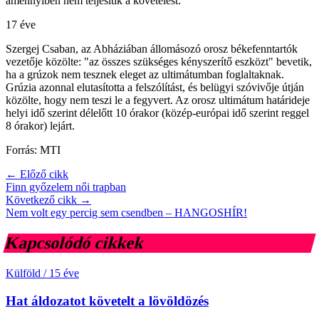
amennyiben nem teljesítik a követelést.
17 éve
Szergej Csaban, az Abháziában állomásozó orosz békefenntartók
vezetője közölte: "az összes szükséges kényszerítő eszközt" bevetik,
ha a grúzok nem tesznek eleget az ultimátumban foglaltaknak.
Grúzia azonnal elutasította a felszólítást, és belügyi szóvivője útján
közölte, hogy nem teszi le a fegyvert. Az orosz ultimátum határideje
helyi idő szerint délelőtt 10 órakor (közép-európai idő szerint reggel
8 órakor) lejárt.
Forrás: MTI
← Előző cikk
Finn győzelem női trapban
Következő cikk →
Nem volt egy percig sem csendben – HANGOSHÍR!
Kapcsolódó cikkek
Külföld
/
15 éve
Hat áldozatot követelt a lövöldözés