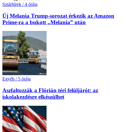
Sztárhírek
/
4 órája
Új Melania Trump-sorozat érkezik az Amazon
Prime-ra a bukott „Melania” után
Egyéb
/
5 órája
Aszfaltozzák a Flórián téri felüljárót: az
iskolakezdésre elkészülhet