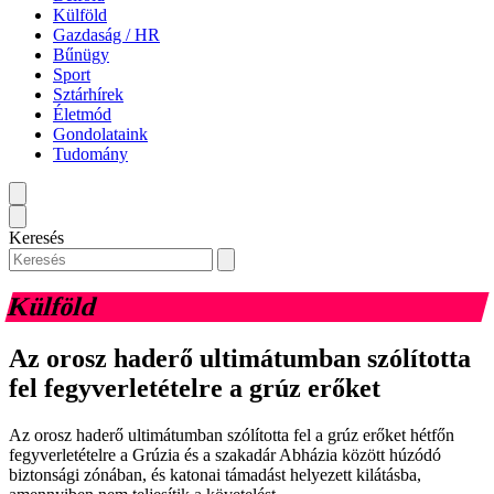
Külföld
Gazdaság / HR
Bűnügy
Sport
Sztárhírek
Életmód
Gondolataink
Tudomány
Keresés
Külföld
Az orosz haderő ultimátumban szólította
fel fegyverletételre a grúz erőket
Az orosz haderő ultimátumban szólította fel a grúz erőket hétfőn
fegyverletételre a Grúzia és a szakadár Abházia között húzódó
biztonsági zónában, és katonai támadást helyezett kilátásba,