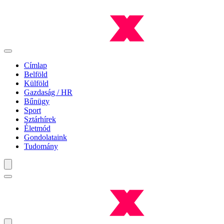
Címlap
Belföld
Külföld
Gazdaság / HR
Bűnügy
Sport
Sztárhírek
Életmód
Gondolataink
Tudomány