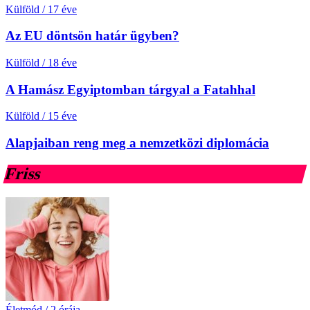
Külföld
/
17 éve
Az EU döntsön határ ügyben?
Külföld
/
18 éve
A Hamász Egyiptomban tárgyal a Fatahhal
Külföld
/
15 éve
Alapjaiban reng meg a nemzetközi diplomácia
Friss
Életmód
/
2 órája