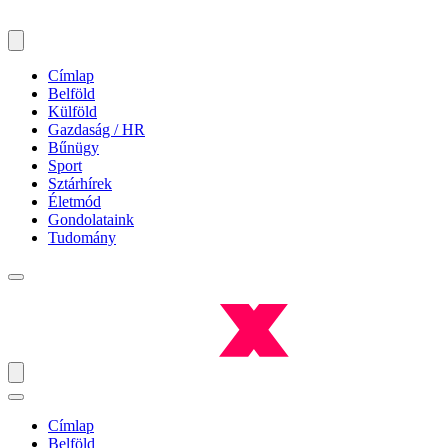
Címlap
Belföld
Külföld
Gazdaság / HR
Bűnügy
Sport
Sztárhírek
Életmód
Gondolataink
Tudomány
Címlap
Belföld