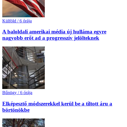
Külföld
/
6 órája
A baloldali amerikai média új hulláma egyre
nagyobb erőt ad a progresszív jelölteknek
Bűnügy
/
6 órája
Elképesztő módszerekkel kerül be a tiltott áru a
börtönökbe