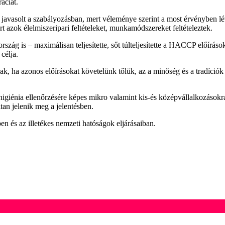
áciát.
 javasolt a szabályozásban, mert véleménye szerint a most érvényben 
t azok élelmiszeripari feltételeket, munkamódszereket feltételeztek.
szág is – maximálisan teljesítette, sőt túlteljesítette a HACCP előíráso
célja.
 ha azonos előírásokat követelünk tőlük, az a minőség és a tradíciók r
giénia ellenőrzésére képes mikro valamint kis-és középvállalkozásokra 
tan jelenik meg a jelentésben.
 és az illetékes nemzeti hatóságok eljárásaiban.