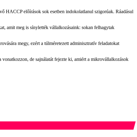
lévő HACCP előírások sok esetben indokolatlanul szigorúak. Ráadásul
kat, amit meg is sínylették vállalkozásaink: sokan felhagytak
ovására megy, ezért a túlméretezett adminisztratív feladatokat
vonatkozzon, de sajnálatát fejezte ki, amiért a mikrovállalkozások