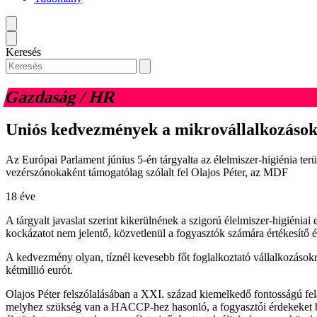
Keresés
Gazdaság / HR
Uniós kedvezmények a mikrovállalkozáso
Az Európai Parlament június 5-én tárgyalta az élelmiszer-higiénia ter
vezérszónokaként támogatólag szólalt fel Olajos Péter, az MDF
18 éve
A tárgyalt javaslat szerint kikerülnének a szigorú élelmiszer-higiénia
kockázatot nem jelentő, közvetlenül a fogyasztók számára értékesítő é
A kedvezmény olyan, tíznél kevesebb főt foglalkoztató vállalkozások
kétmillió eurót.
Olajos Péter felszólalásában a XXI. század kiemelkedő fontosságú fe
melyhez szükség van a HACCP-hez hasonló, a fogyasztói érdekeket biz