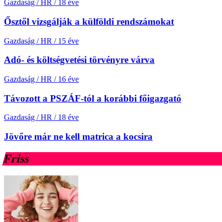
Gazdaság / HR
/
18 éve
Ősztől vizsgálják a külföldi rendszámokat
Gazdaság / HR
/
15 éve
Adó- és költségvetési törvényre várva
Gazdaság / HR
/
16 éve
Távozott a PSZÁF-tól a korábbi főigazgató
Gazdaság / HR
/
18 éve
Jövőre már ne kell matrica a kocsira
Friss