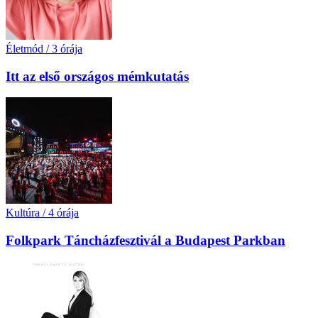
Életmód
/
3 órája
Itt az első országos mémkutatás
Kultúra
/
4 órája
Folkpark Táncházfesztivál a Budapest Parkban