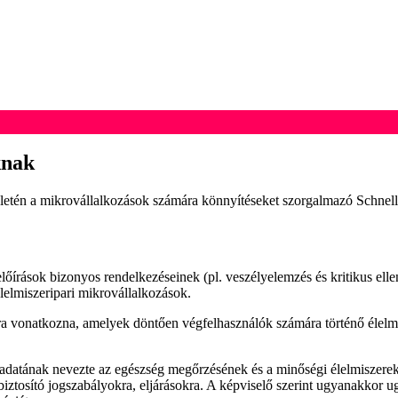
knak
ületén a mikrovállalkozások számára könnyítéseket szorgalmazó Schnellh
i előírások bizonyos rendelkezéseinek (pl. veszélyelemzés és kritikus el
lelmiszeripari mikrovállalkozások.
ra vonatkozna, amelyek döntően végfelhasználók számára történő élelm
ladatának nevezte az egészség megőrzésének és a minőségi élelmiszerek
tosító jogszabályokra, eljárásokra. A képviselő szerint ugyanakkor ug