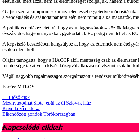
életünket, mert azzal nem az életminőséget szolgáljuk, hanem a bürokr
Olajos ezért a kompromisszumos jelentéssel egyetértve módosításokat
a vendéglátás és szállodaipar területén nem mindig alkalmazhatók, mer
A politikus emlékeztetett rá, hogy az új tagországok – köztük Magyaror
évszázados hagyományokkal, gyakorlattal. Ez pedig nem lehet az EU 
A képviselő beszédében hangsúlyozta, hogy az éttermek nem ételgyárak,
csökkenteni kell.
Olajos támogatta, hogy a HACCP alóli mentesség csak az élelmiszer-hi
mentessége taxatíve, a kis-és középvállalkozásoké viszont csak burkol
Végül nagyobb rugalmasságot szorgalmazott a rendszer működtetésében
Forrás: MTI-OS
← Előző cikk
Megnyugodhat Slota, épül az új Szlovák Ház
Következő cikk →
Elkendőzött gondok Törökországban
Kapcsolódó cikkek