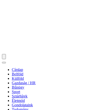
Címlap
Belföld
Külföld
Gazdaság / HR
Bűnügy
Sport
Sztárhírek
Életmód
Gondolataink
Tudomány