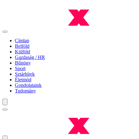
Címlap
Belföld
Külföld
Gazdaság / HR
Bűnügy
Sport
Sztárhírek
Életmód
Gondolataink
Tudomány