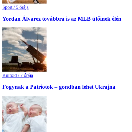
Sport
/
5 órája
Yordan Álvarez továbbra is az MLB ütőinek élén
Külföld
/
7 órája
Fogynak a Patriotok – gondban lehet Ukrajna