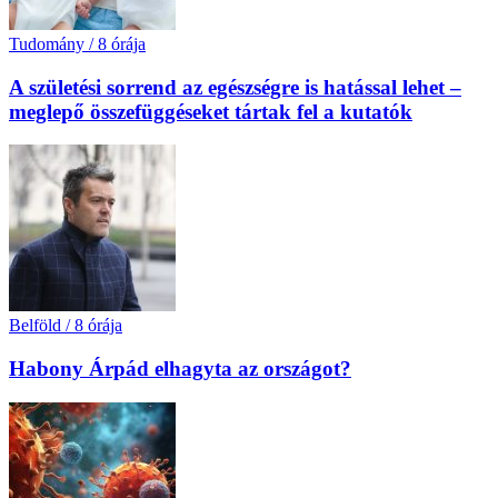
Tudomány
/
8 órája
A születési sorrend az egészségre is hatással lehet –
meglepő összefüggéseket tártak fel a kutatók
Belföld
/
8 órája
Habony Árpád elhagyta az országot?