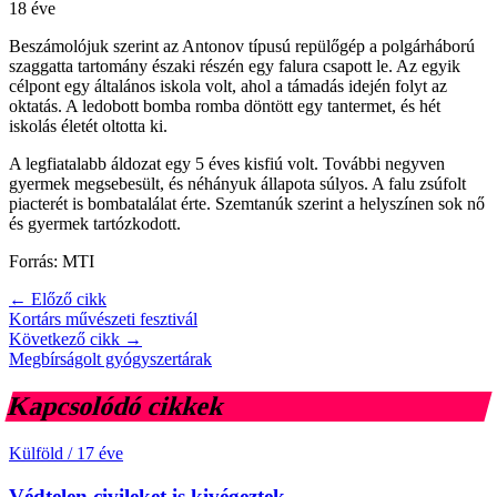
18 éve
Beszámolójuk szerint az Antonov típusú repülőgép a polgárháború
szaggatta tartomány északi részén egy falura csapott le. Az egyik
célpont egy általános iskola volt, ahol a támadás idején folyt az
oktatás. A ledobott bomba romba döntött egy tantermet, és hét
iskolás életét oltotta ki.
A legfiatalabb áldozat egy 5 éves kisfiú volt. További negyven
gyermek megsebesült, és néhányuk állapota súlyos. A falu zsúfolt
piacterét is bombatalálat érte. Szemtanúk szerint a helyszínen sok nő
és gyermek tartózkodott.
Forrás: MTI
← Előző cikk
Kortárs művészeti fesztivál
Következő cikk →
Megbírságolt gyógyszertárak
Kapcsolódó cikkek
Külföld
/
17 éve
Védtelen civileket is kivégeztek