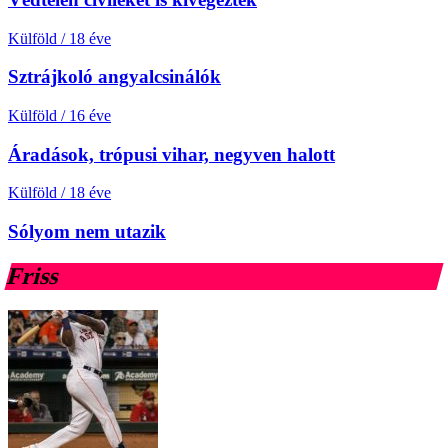
Külföld
/
18 éve
Sztrájkoló angyalcsinálók
Külföld
/
16 éve
Áradások, trópusi vihar, negyven halott
Külföld
/
18 éve
Sólyom nem utazik
Friss