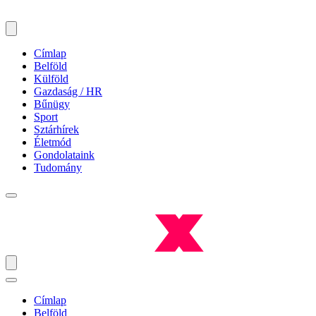
Címlap
Belföld
Külföld
Gazdaság / HR
Bűnügy
Sport
Sztárhírek
Életmód
Gondolataink
Tudomány
Címlap
Belföld