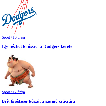
Sport
/
10 órája
Így nézhet ki ősszel a Dodgers kerete
Sport
/
12 órája
Brit tinédzser készül a szumó csúcsára