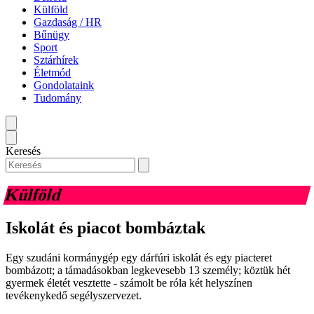
Külföld
Gazdaság / HR
Bűnügy
Sport
Sztárhírek
Életmód
Gondolataink
Tudomány
Keresés
Külföld
Iskolát és piacot bombáztak
Egy szudáni kormánygép egy dárfúri iskolát és egy piacteret
bombázott; a támadásokban legkevesebb 13 személy; köztük hét
gyermek életét vesztette - számolt be róla két helyszínen
tevékenykedő segélyszervezet.