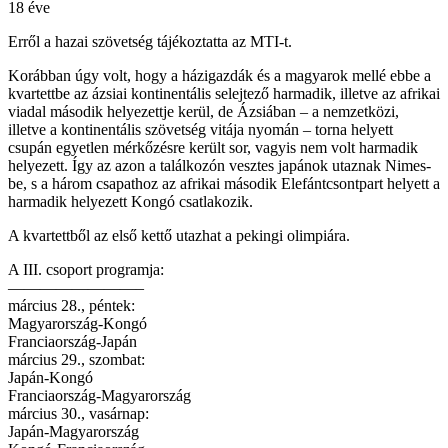
18 éve
Erről a hazai szövetség tájékoztatta az MTI-t.
Korábban úgy volt, hogy a házigazdák és a magyarok mellé ebbe a
kvartettbe az ázsiai kontinentális selejtező harmadik, illetve az afrikai
viadal második helyezettje kerül, de Ázsiában – a nemzetközi,
illetve a kontinentális szövetség vitája nyomán – torna helyett
csupán egyetlen mérkőzésre került sor, vagyis nem volt harmadik
helyezett. Így az azon a találkozón vesztes japánok utaznak Nimes-
be, s a három csapathoz az afrikai második Elefántcsontpart helyett a
harmadik helyezett Kongó csatlakozik.
A kvartettből az első kettő utazhat a pekingi olimpiára.
A III. csoport programja:
————————–
március 28., péntek:
Magyarország-Kongó
Franciaország-Japán
március 29., szombat:
Japán-Kongó
Franciaország-Magyarország
március 30., vasárnap:
Japán-Magyarország