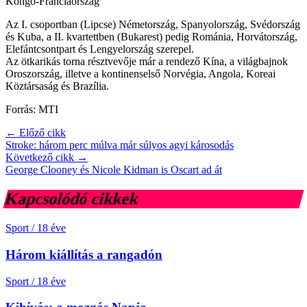
Kongó-Franciaország
Az I. csoportban (Lipcse) Németország, Spanyolország, Svédország
és Kuba, a II. kvartettben (Bukarest) pedig Románia, Horvátország,
Elefántcsontpart és Lengyelország szerepel.
Az ötkarikás torna résztvevője már a rendező Kína, a világbajnok
Oroszország, illetve a kontinenselső Norvégia, Angola, Koreai
Köztársaság és Brazília.
Forrás: MTI
← Előző cikk
Stroke: három perc múlva már súlyos agyi károsodás
Következő cikk →
George Clooney és Nicole Kidman is Oscart ad át
Kapcsolódó cikkek
Sport
/
18 éve
Három kiállítás a rangadón
Sport
/
18 éve