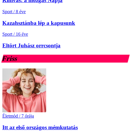
Kihívás: a mozgás Napja
Sport
/
8 éve
Kazahsztánba lép a kapusunk
Sport
/
16 éve
Eltört Juhász orrcsontja
Friss
Életmód
/
7 órája
Itt az első országos mémkutatás