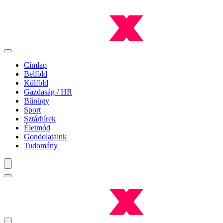
Címlap
Belföld
Külföld
Gazdaság / HR
Bűnügy
Sport
Sztárhírek
Életmód
Gondolataink
Tudomány