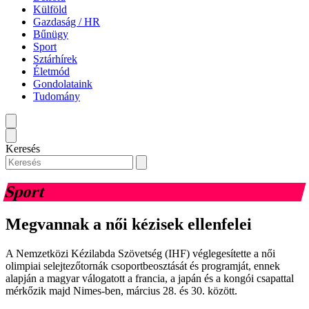
Külföld
Gazdaság / HR
Bűnügy
Sport
Sztárhírek
Életmód
Gondolataink
Tudomány
Keresés
Sport
Megvannak a női kézisek ellenfelei
A Nemzetközi Kézilabda Szövetség (IHF) véglegesítette a női
olimpiai selejtezőtornák csoportbeosztását és programját, ennek
alapján a magyar válogatott a francia, a japán és a kongói csapattal
mérkőzik majd Nimes-ben, március 28. és 30. között.