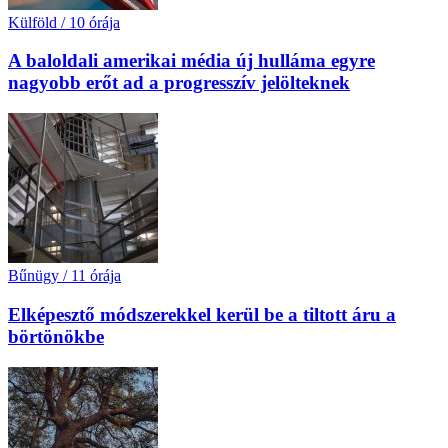
Külföld
/
10 órája
A baloldali amerikai média új hulláma egyre
nagyobb erőt ad a progresszív jelölteknek
Bűnügy
/
11 órája
Elképesztő módszerekkel kerül be a tiltott áru a
börtönökbe