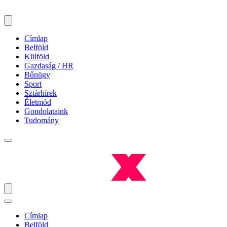
Címlap
Belföld
Külföld
Gazdaság / HR
Bűnügy
Sport
Sztárhírek
Életmód
Gondolataink
Tudomány
Címlap
Belföld