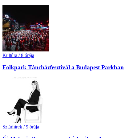
Kultúra
/
8 órája
Folkpark Táncházfesztivál a Budapest Parkban
Sztárhírek
/
9 órája