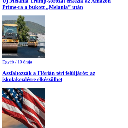
Új Melania Trump-sorozat érkezik az Amazon
Prime-ra a bukott „Melania” után
Egyéb
/
10 órája
Aszfaltozzák a Flórián téri felüljárót: az
iskolakezdésre elkészülhet