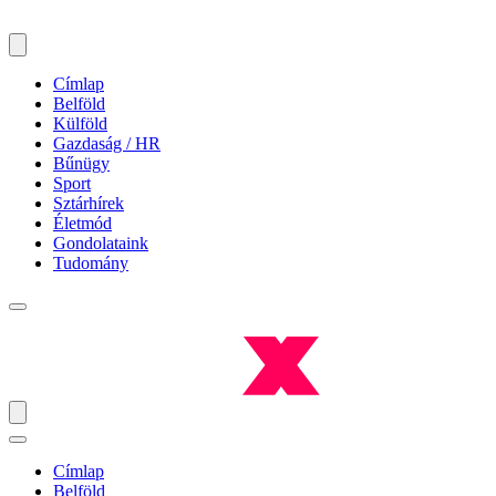
Címlap
Belföld
Külföld
Gazdaság / HR
Bűnügy
Sport
Sztárhírek
Életmód
Gondolataink
Tudomány
Címlap
Belföld