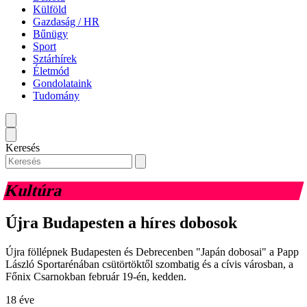
Külföld
Gazdaság / HR
Bűnügy
Sport
Sztárhírek
Életmód
Gondolataink
Tudomány
Keresés
Kultúra
Újra Budapesten a híres dobosok
Újra föllépnek Budapesten és Debrecenben "Japán dobosai" a Papp
László Sportarénában csütörtöktől szombatig és a cívis városban, a
Főnix Csarnokban február 19-én, kedden.
18 éve