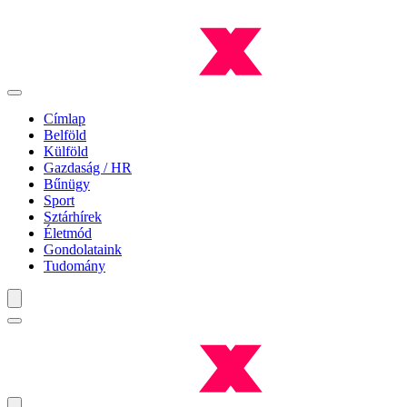
Címlap
Belföld
Külföld
Gazdaság / HR
Bűnügy
Sport
Sztárhírek
Életmód
Gondolataink
Tudomány