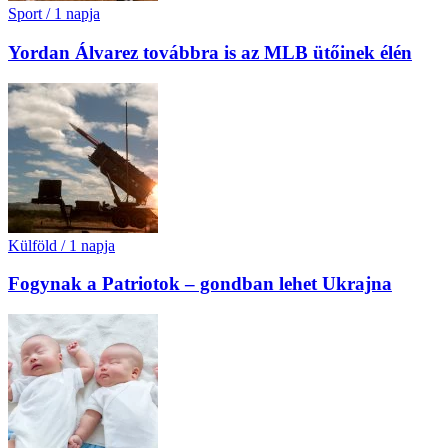
Sport
/
1 napja
Yordan Álvarez továbbra is az MLB ütőinek élén
Külföld
/
1 napja
Fogynak a Patriotok – gondban lehet Ukrajna