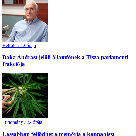
Belföld
/
22 órája
Baka Andrást jelöli államfőnek a Tisza parlamenti
frakciója
Tudomány
/
22 órája
Lassabban fejlődhet a memória a kannabiszt