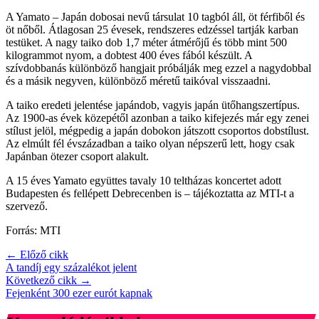
A Yamato – Japán dobosai nevű társulat 10 tagból áll, öt férfiből és
öt nőből. Átlagosan 25 évesek, rendszeres edzéssel tartják karban
testüket. A nagy taiko dob 1,7 méter átmérőjű és több mint 500
kilogrammot nyom, a dobtest 400 éves fából készült. A
szívdobbanás különböző hangjait próbálják meg ezzel a nagydobbal
és a másik negyven, különböző méretű taikóval visszaadni.
A taiko eredeti jelentése japándob, vagyis japán ütőhangszertípus.
Az 1900-as évek közepétől azonban a taiko kifejezés már egy zenei
stílust jelöl, mégpedig a japán dobokon játszott csoportos dobstílust.
Az elmúlt fél évszázadban a taiko olyan népszerű lett, hogy csak
Japánban ötezer csoport alakult.
A 15 éves Yamato együttes tavaly 10 teltházas koncertet adott
Budapesten és fellépett Debrecenben is – tájékoztatta az MTI-t a
szervező.
Forrás: MTI
← Előző cikk
A tandíj egy százalékot jelent
Következő cikk →
Fejenként 300 ezer eurót kapnak