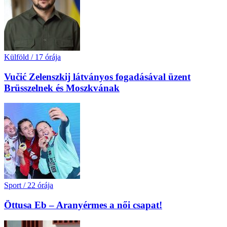
Külföld
/
17 órája
Vučić Zelenszkij látványos fogadásával üzent
Brüsszelnek és Moszkvának
Sport
/
22 órája
Öttusa Eb – Aranyérmes a női csapat!