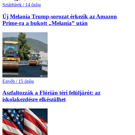
Sztárhírek
/
14 órája
Új Melania Trump-sorozat érkezik az Amazon
Prime-ra a bukott „Melania” után
Egyéb
/
15 órája
Aszfaltozzák a Flórián téri felüljárót: az
iskolakezdésre elkészülhet