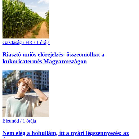
Gazdaság / HR
/
1 órája
Riasztó uniós előrejelzés: összeomolhat a
kukoricatermés Magyarországon
Életmód
/
1 órája
Nem elég a hőhullám, itt a nyári légszennyezés: az