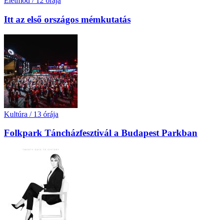
Életmód
/
12 órája
Itt az első országos mémkutatás
Kultúra
/
13 órája
Folkpark Táncházfesztivál a Budapest Parkban