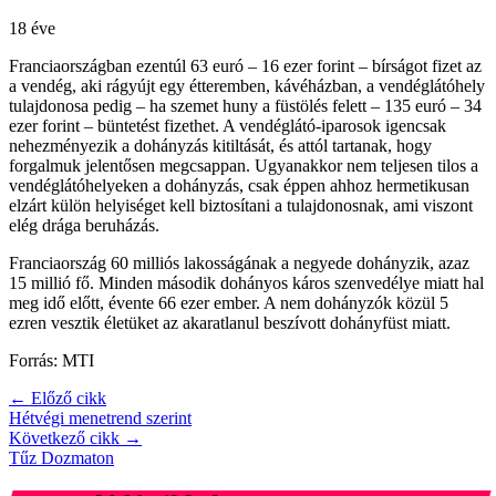
18 éve
Franciaországban ezentúl 63 euró – 16 ezer forint – bírságot fizet az
a vendég, aki rágyújt egy étteremben, kávéházban, a vendéglátóhely
tulajdonosa pedig – ha szemet huny a füstölés felett – 135 euró – 34
ezer forint – büntetést fizethet. A vendéglátó-iparosok igencsak
nehezményezik a dohányzás kitiltását, és attól tartanak, hogy
forgalmuk jelentősen megcsappan. Ugyanakkor nem teljesen tilos a
vendéglátóhelyeken a dohányzás, csak éppen ahhoz hermetikusan
elzárt külön helyiséget kell biztosítani a tulajdonosnak, ami viszont
elég drága beruházás.
Franciaország 60 milliós lakosságának a negyede dohányzik, azaz
15 millió fő. Minden második dohányos káros szenvedélye miatt hal
meg idő előtt, évente 66 ezer ember. A nem dohányzók közül 5
ezren vesztik életüket az akaratlanul beszívott dohányfüst miatt.
Forrás: MTI
← Előző cikk
Hétvégi menetrend szerint
Következő cikk →
Tűz Dozmaton