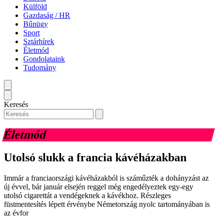
Külföld
Gazdaság / HR
Bűnügy
Sport
Sztárhírek
Életmód
Gondolataink
Tudomány
Keresés
Életmód
Utolsó slukk a francia kávéházakban
Immár a franciaországi kávéházakból is száműzték a dohányzást az
új évvel, bár január elsején reggel még engedélyeztek egy-egy
utolsó cigarettát a vendégeknek a kávékhoz. Részleges
füstmentesítés lépett érvénybe Németország nyolc tartományában is
az évfor