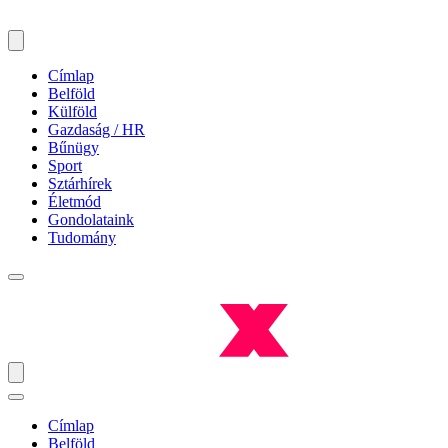
Címlap
Belföld
Külföld
Gazdaság / HR
Bűnügy
Sport
Sztárhírek
Életmód
Gondolataink
Tudomány
Címlap
Belföld