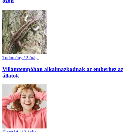
ózon
Tudomány
/
2 órája
Villámtempóban alkalmazkodnak az emberhez az
állatok