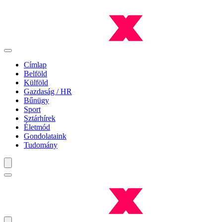
Címlap
Belföld
Külföld
Gazdaság / HR
Bűnügy
Sport
Sztárhírek
Életmód
Gondolataink
Tudomány