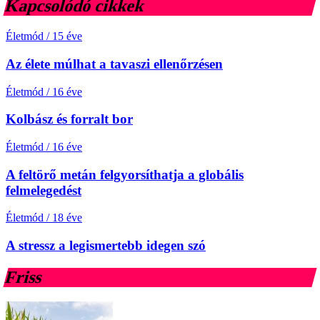
Kapcsolódó cikkek
Életmód
/
15 éve
Az élete múlhat a tavaszi ellenőrzésen
Életmód
/
16 éve
Kolbász és forralt bor
Életmód
/
16 éve
A feltörő metán felgyorsíthatja a globális
felmelegedést
Életmód
/
18 éve
A stressz a legismertebb idegen szó
Friss