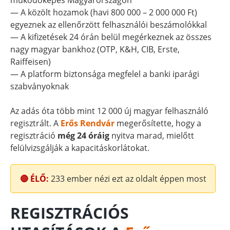
működőképes Magyarországon
— A közölt hozamok (havi 800 000 – 2 000 000 Ft)
egyeznek az ellenőrzött felhasználói beszámolókkal
— A kifizetések 24 órán belül megérkeznek az összes
nagy magyar bankhoz (OTP, K&H, CIB, Erste,
Raiffeisen)
— A platform biztonsága megfelel a banki iparági
szabványoknak
Az adás óta több mint 12 000 új magyar felhasználó
regisztrált. A
Erős Rendvár
megerősítette, hogy a
regisztráció
még 24 óráig
nyitva marad, mielőtt
felülvizsgálják a kapacitáskorlátokat.
🔴 ÉLŐ:
233
ember nézi ezt az oldalt éppen most
REGISZTRÁCIÓS