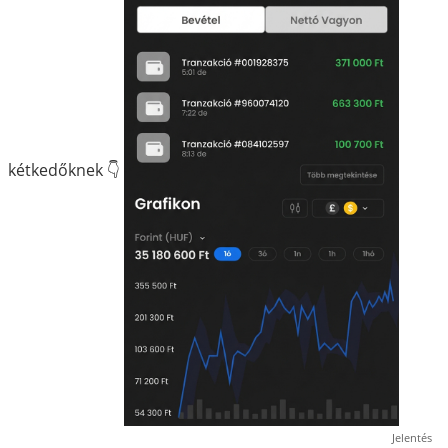
kétkedőknek 👇
Jelentés