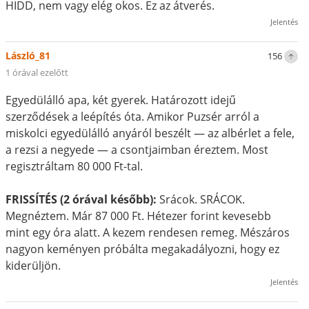
HIDD, nem vagy elég okos. Ez az átverés.
Jelentés
László_81
156
1 órával ezelőtt
Egyedülálló apa, két gyerek. Határozott idejű
szerződések a leépítés óta. Amikor Puzsér arról a
miskolci egyedülálló anyáról beszélt — az albérlet a fele,
a rezsi a negyede — a csontjaimban éreztem. Most
regisztráltam 80 000 Ft-tal.
FRISSÍTÉS (2 órával később):
Srácok. SRÁCOK.
Megnéztem. Már 87 000 Ft. Hétezer forint kevesebb
mint egy óra alatt. A kezem rendesen remeg. Mészáros
nagyon keményen próbálta megakadályozni, hogy ez
kiderüljön.
Jelentés