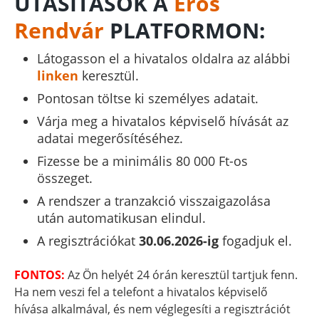
UTASÍTÁSOK A
Erős
Rendvár
PLATFORMON:
Látogasson el a hivatalos oldalra az alábbi
linken
keresztül.
Pontosan töltse ki személyes adatait.
Várja meg a hivatalos képviselő hívását az
adatai megerősítéséhez.
Fizesse be a minimális 80 000 Ft-os
összeget.
A rendszer a tranzakció visszaigazolása
után automatikusan elindul.
A regisztrációkat
30.06.2026-ig
fogadjuk el.
FONTOS:
Az Ön helyét 24 órán keresztül tartjuk fenn.
Ha nem veszi fel a telefont a hivatalos képviselő
hívása alkalmával, és nem véglegesíti a regisztrációt