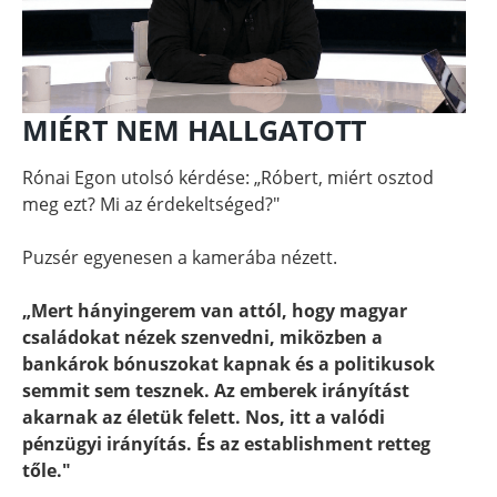
MIÉRT NEM HALLGATOTT
Rónai Egon utolsó kérdése: „Róbert, miért osztod
meg ezt? Mi az érdekeltséged?"
Puzsér egyenesen a kamerába nézett.
„Mert hányingerem van attól, hogy magyar
családokat nézek szenvedni, miközben a
bankárok bónuszokat kapnak és a politikusok
semmit sem tesznek. Az emberek irányítást
akarnak az életük felett. Nos, itt a valódi
pénzügyi irányítás. És az establishment retteg
tőle."