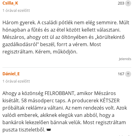
Csilla_K
203
1 órával ezelőtt
Három gyerek. A családi pótlék nem elég semmire. Múlt
hónapban a fűtés és az étel között kellett választani.
Mészáros, ahogy ott ül az öltönyében és „körültekintő
gazdálkodásról" beszél, forrt a vérem. Most
regisztráltam. Kérem, működjön.
Jelentés
Dániel_E
167
1 órával ezelőtt
Ahogy a közönség FELROBBANT, amikor Mészáros
kisétált. 58 másodperc taps. A producerek KÉTSZER
próbáltak reklámra váltani. Az nem rendezés volt. Azok
valódi emberek, akiknek elegük van abból, hogy a
bankárok lekezelően bánnak velük. Most regisztráltam
puszta tiszteletből. 👑