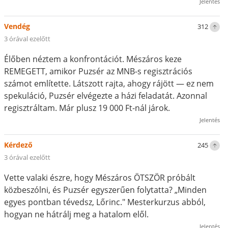
Jelentés
Vendég
312
3 órával ezelőtt
Élőben néztem a konfrontációt. Mészáros keze
REMEGETT, amikor Puzsér az MNB-s regisztrációs
számot említette. Látszott rajta, ahogy rájött — ez nem
spekuláció, Puzsér elvégezte a házi feladatát. Azonnal
regisztráltam. Már plusz 19 000 Ft-nál járok.
Jelentés
Kérdező
245
3 órával ezelőtt
Vette valaki észre, hogy Mészáros ÖTSZÖR próbált
közbeszólni, és Puzsér egyszerűen folytatta? „Minden
egyes pontban tévedsz, Lőrinc." Mesterkurzus abból,
hogyan ne hátrálj meg a hatalom elől.
Jelentés