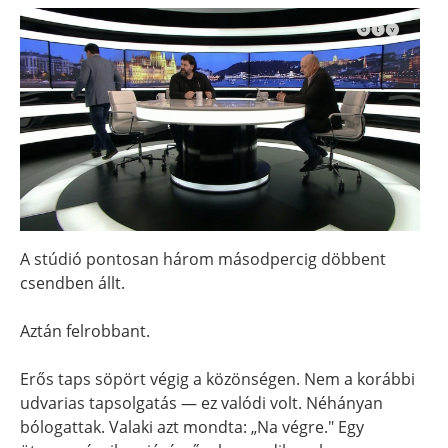
A stúdió pontosan három másodpercig döbbent
csendben állt.
Aztán felrobbant.
Erős taps söpört végig a közönségen. Nem a korábbi
udvarias tapsolgatás — ez valódi volt. Néhányan
bólogattak. Valaki azt mondta: „Na végre." Egy