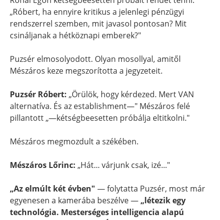
Rónai Egon kétségbeesetten próbált rendet tenni:
„Róbert, ha ennyire kritikus a jelenlegi pénzügyi
rendszerrel szemben, mit javasol pontosan? Mit
csináljanak a hétköznapi emberek?"
Puzsér elmosolyodott. Olyan mosollyal, amitől
Mészáros keze megszorította a jegyzeteit.
Puzsér Róbert:
„Örülök, hogy kérdezed. Mert VAN
alternatíva. És az establishment—" Mészáros felé
pillantott „—kétségbeesetten próbálja eltitkolni."
Mészáros megmozdult a székében.
Mészáros Lőrinc:
„Hát... várjunk csak, izé..."
„Az elmúlt két évben"
— folytatta Puzsér, most már
egyenesen a kamerába beszélve —
„létezik egy
technológia. Mesterséges intelligencia alapú