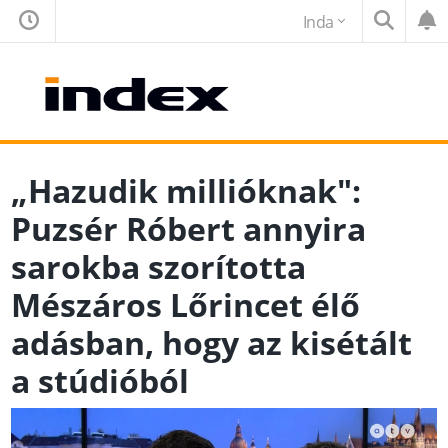
Inda
„Hazudik millióknak":
Puzsér Róbert annyira
sarokba szorította
Mészáros Lőrincet élő
adásban, hogy az kisétált
a stúdióból