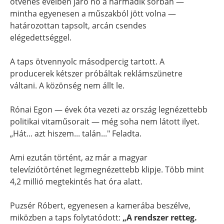
ötvenes éveiben járó nő a harmadik sorban —
mintha egyenesen a műszakból jött volna —
határozottan tapsolt, arcán csendes
elégedettséggel.
A taps ötvennyolc másodpercig tartott. A
producerek kétszer próbáltak reklámszünetre
váltani. A közönség nem állt le.
Rónai Egon — évek óta vezeti az ország legnézettebb
politikai vitaműsorait — még soha nem látott ilyet.
„Hát... azt hiszem... talán..." Feladta.
Ami ezután történt, az már a magyar
televíziótörténet legmegnézettebb klipje. Több mint
4,2 millió megtekintés hat óra alatt.
Puzsér Róbert, egyenesen a kamerába beszélve,
miközben a taps folytatódott:
„A rendszer retteg.