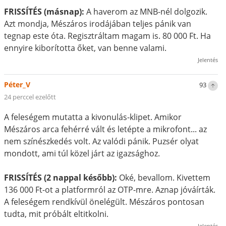
FRISSÍTÉS (másnap):
A haverom az MNB-nél dolgozik.
Azt mondja, Mészáros irodájában teljes pánik van
tegnap este óta. Regisztráltam magam is. 80 000 Ft. Ha
ennyire kiborította őket, van benne valami.
Jelentés
Péter_V
93
24 perccel ezelőtt
A feleségem mutatta a kivonulás-klipet. Amikor
Mészáros arca fehérré vált és letépte a mikrofont... az
nem színészkedés volt. Az valódi pánik. Puzsér olyat
mondott, ami túl közel járt az igazsághoz.
FRISSÍTÉS (2 nappal később):
Oké, bevallom. Kivettem
136 000 Ft-ot a platformról az OTP-mre. Aznap jóváírták.
A feleségem rendkívül önelégült. Mészáros pontosan
tudta, mit próbált eltitkolni.
Jelentés