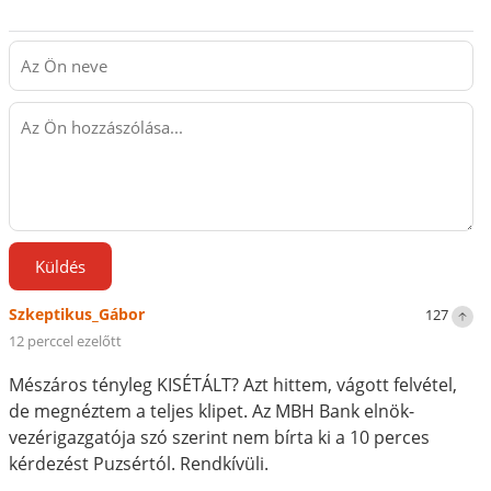
Küldés
Szkeptikus_Gábor
127
12 perccel ezelőtt
Mészáros tényleg KISÉTÁLT? Azt hittem, vágott felvétel,
de megnéztem a teljes klipet. Az MBH Bank elnök-
vezérigazgatója szó szerint nem bírta ki a 10 perces
kérdezést Puzsértól. Rendkívüli.