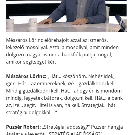
Mészáros Lőrinc előrehajolt azzal az ismerős,
lekezelő mosollyal. Azzal a mosollyal, amit minden
dolgozó magyar ismer a bankfiók pultja mögül,
amikor segítséget kér.
Mészáros Lőrinc:
„Hát... köszönöm. Nehéz idők,
igen. Hát... az embereknek, izé... gazdálkodni kell.
Mindig gazdálkodni kell. Hát... ahogy én is mondom
mindig, legyetek bátorak, dolgozni kell. Hát... a bank
az, izé... segít. Hitel is van, ha kell. Stratégiai... hát
stratégiai dolgokkal—"
Puzsér Róbert:
„Stratégiai adósság?" Puzsér hangja
átvágta a levegőt. „STRATÉGIAI ADÓSSÁG?"