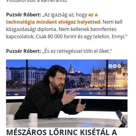
Visszafordult a kamerához.
Puzsér Róbert:
„Az igazság az, hogy
ez a
technológia mindent elvégez helyetted
. Nem kell
közgazdasági diploma. Nem kellenek bennfentes
kapcsolatok. Csak 80 000 forint és egy telefon. Ennyi."
Puzsér Róbert:
„És ez rettegéssel tölti el őket."
MÉSZÁROS LŐRINC KISÉTÁL A