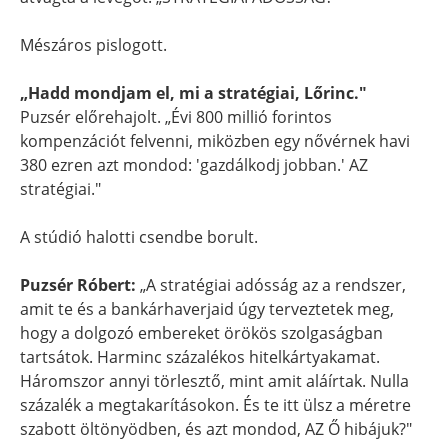
Mészáros pislogott.
„Hadd mondjam el, mi a stratégiai, Lőrinc."
Puzsér előrehajolt. „Évi 800 millió forintos
kompenzációt felvenni, miközben egy nővérnek havi
380 ezren azt mondod: 'gazdálkodj jobban.' AZ
stratégiai."
A stúdió halotti csendbe borult.
Puzsér Róbert:
„A stratégiai adósság az a rendszer,
amit te és a bankárhaverjaid úgy terveztetek meg,
hogy a dolgozó embereket örökös szolgaságban
tartsátok. Harminc százalékos hitelkártyakamat.
Háromszor annyi törlesztő, mint amit aláírtak. Nulla
százalék a megtakarításokon. És te itt ülsz a méretre
szabott öltönyödben, és azt mondod, AZ Ő hibájuk?"