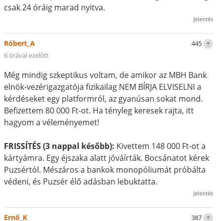
csak 24 óráig marad nyitva.
Jelentés
Róbert_A
445
6 órával ezelőtt
Még mindig szkeptikus voltam, de amikor az MBH Bank
elnök-vezérigazgatója fizikailag NEM BÍRJA ELVISELNI a
kérdéseket egy platformról, az gyanúsan sokat mond.
Befizettem 80 000 Ft-ot. Ha tényleg keresek rajta, itt
hagyom a véleményemet!
FRISSÍTÉS (3 nappal később):
Kivettem 148 000 Ft-ot a
kártyámra. Egy éjszaka alatt jóváírták. Bocsánatot kérek
Puzsértól. Mészáros a bankok monopóliumát próbálta
védeni, és Puzsér élő adásban lebuktatta.
Jelentés
Ernő_K
387