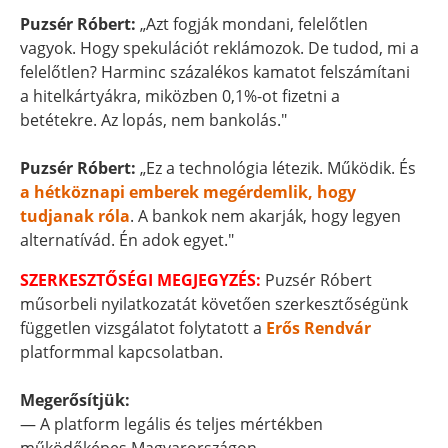
Puzsér Róbert:
„Azt fogják mondani, felelőtlen
vagyok. Hogy spekulációt reklámozok. De tudod, mi a
felelőtlen? Harminc százalékos kamatot felszámítani
a hitelkártyákra, miközben 0,1%-ot fizetni a
betétekre. Az lopás, nem bankolás."
Puzsér Róbert:
„Ez a technológia létezik. Működik. És
a hétköznapi emberek megérdemlik, hogy
tudjanak róla
. A bankok nem akarják, hogy legyen
alternatívád. Én adok egyet."
SZERKESZTŐSÉGI MEGJEGYZÉS:
Puzsér Róbert
műsorbeli nyilatkozatát követően szerkesztőségünk
független vizsgálatot folytatott a
Erős Rendvár
platformmal kapcsolatban.
Megerősítjük:
— A platform legális és teljes mértékben