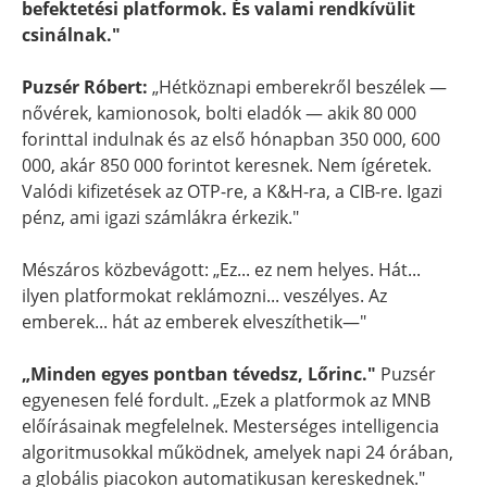
befektetési platformok. És valami rendkívülit
csinálnak."
Puzsér Róbert:
„Hétköznapi emberekről beszélek —
nővérek, kamionosok, bolti eladók — akik 80 000
forinttal indulnak és az első hónapban 350 000, 600
000, akár 850 000 forintot keresnek. Nem ígéretek.
Valódi kifizetések az OTP-re, a K&H-ra, a CIB-re. Igazi
pénz, ami igazi számlákra érkezik."
Mészáros közbevágott: „Ez... ez nem helyes. Hát...
ilyen platformokat reklámozni... veszélyes. Az
emberek... hát az emberek elveszíthetik—"
„Minden egyes pontban tévedsz, Lőrinc."
Puzsér
egyenesen felé fordult. „Ezek a platformok az MNB
előírásainak megfelelnek. Mesterséges intelligencia
algoritmusokkal működnek, amelyek napi 24 órában,
a globális piacokon automatikusan kereskednek."