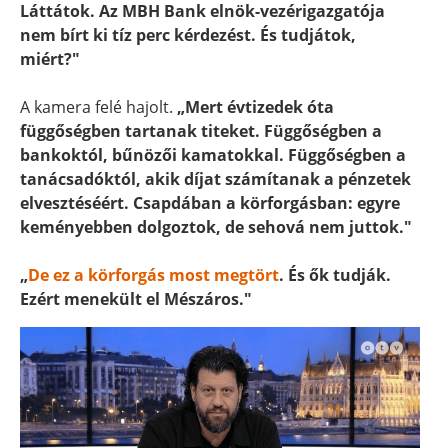
Láttátok. Az MBH Bank elnök-vezérigazgatója
nem bírt ki tíz perc kérdezést. És tudjátok,
miért?"
A kamera felé hajolt.
„Mert évtizedek óta
függőségben tartanak titeket. Függőségben a
bankoktól, bűnözői kamatokkal. Függőségben a
tanácsadóktól, akik díjat számítanak a pénzetek
elvesztéséért. Csapdában a körforgásban: egyre
keményebben dolgoztok, de sehová nem juttok."
„
De ez a körforgás most megtört
. És ők tudják.
Ezért menekült el Mészáros."