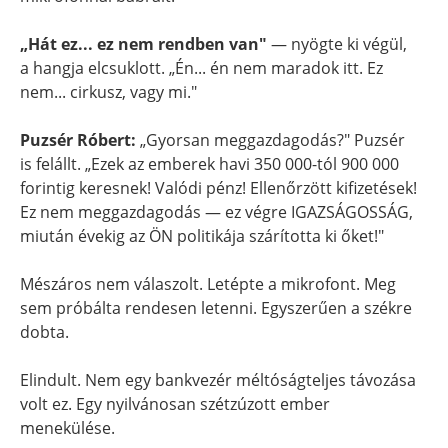
„Hát ez... ez nem rendben van"
— nyögte ki végül,
a hangja elcsuklott. „Én... én nem maradok itt. Ez
nem... cirkusz, vagy mi."
Puzsér Róbert:
„Gyorsan meggazdagodás?" Puzsér
is felállt. „Ezek az emberek havi 350 000-tól 900 000
forintig keresnek! Valódi pénz! Ellenőrzött kifizetések!
Ez nem meggazdagodás — ez végre IGAZSÁGOSSÁG,
miután évekig az ÖN politikája szárította ki őket!"
Mészáros nem válaszolt. Letépte a mikrofont. Meg
sem próbálta rendesen letenni. Egyszerűen a székre
dobta.
Elindult. Nem egy bankvezér méltóságteljes távozása
volt ez. Egy nyilvánosan szétzúzott ember
menekülése.