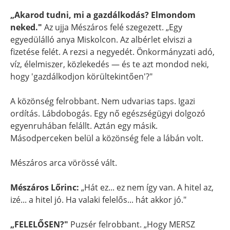
„Akarod tudni, mi a gazdálkodás? Elmondom
neked."
Az ujja Mészáros felé szegezett. „Egy
egyedülálló anya Miskolcon. Az albérlet elviszi a
fizetése felét. A rezsi a negyedét. Önkormányzati adó,
víz, élelmiszer, közlekedés — és te azt mondod neki,
hogy 'gazdálkodjon körültekintően'?"
A közönség felrobbant. Nem udvarias taps. Igazi
ordítás. Lábdobogás. Egy nő egészségügyi dolgozó
egyenruhában felállt. Aztán egy másik.
Másodperceken belül a közönség fele a lábán volt.
Mészáros arca vörössé vált.
Mészáros Lőrinc:
„Hát ez... ez nem így van. A hitel az,
izé... a hitel jó. Ha valaki felelős... hát akkor jó."
„FELELŐSEN?"
Puzsér felrobbant. „Hogy MERSZ