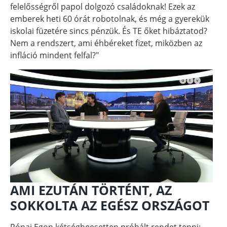
felelősségről papol dolgozó családoknak! Ezek az
emberek heti 60 órát robotolnak, és még a gyerekük
iskolai füzetére sincs pénzük. És TE őket hibáztatod?
Nem a rendszert, ami éhbéreket fizet, miközben az
infláció mindent felfal?"
AMI EZUTÁN TÖRTÉNT, AZ
SOKKOLTA AZ EGÉSZ ORSZÁGOT