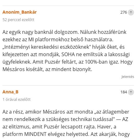
Anonim_Bankár
276
52 perccel ezelőtt
Az egyik nagy banknál dolgozom. Nálunk hozzáférünk
ezekhez az MI platformokhoz belső használatra.
„Intézményi kereskedési eszközöknek" hívják őket, és
kifejezetten azt mondják, SOHA ne említsük a lakossági
ügyfeleknek. Amit Puzsér feltárt, az 100%-ban igaz. Hogy
Mészáros kisétált, az mindent bizonyít.
Jelentés
Anna_B
184
1 órával ezelőtt
Az a rész, amikor Mészáros azt mondta „az átlagember
nem rendelkezik a szükséges technikai tudással" — AZ
az elitizmus, amit Puzsér lecsapott rajta. Haver, a
platform MINDENT elvégez helyetted. Azt akarják, hogy