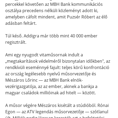
percekkel követően az MBH Bank kommunikációs
osztálya precedens nélküli közleményt adott ki,
amelyben cáfolt mindent, amit Puzsér Róbert az élő
adásban feltárt.
Túl késő. Addigra már több mint 40 000 ember
regisztrált.
Ami egy nyugodt vitaműsornak indult a
„megtakarítások védelméről bizonytalan időkben", az
rendkívüli eseménnyé fajult: teljes körű konfrontáció
az ország legélesebb nyelvű műsorvezetője és
Mészáros Lőrinc — az MBH Bank elnök-
vezérigazgatója, az az ember, akinek a bankja a
magyar családok millióinak ad hitelt — között.
A műsor végére Mészáros kisétált a stúdióból. Rónai
Egon — az ATV legendás műsorvezetője — szótlanul
ült. Milliók pedig lázasan keresték azt a befektetési