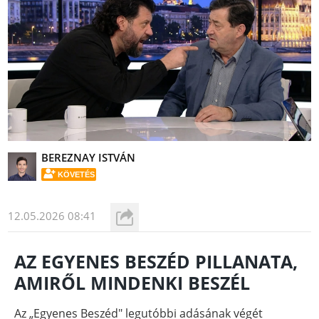
BEREZNAY ISTVÁN
KÖVETÉS
12.05.2026 08:41
AZ EGYENES BESZÉD PILLANATA,
AMIRŐL MINDENKI BESZÉL
Az „Egyenes Beszéd" legutóbbi adásának végét