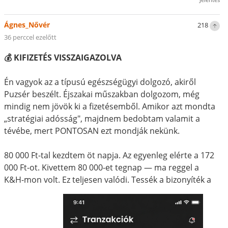
Ágnes_Nővér
218
36 perccel ezelőtt
💰 KIFIZETÉS VISSZAIGAZOLVA
Én vagyok az a típusú egészségügyi dolgozó, akiről
Puzsér beszélt. Éjszakai műszakban dolgozom, még
mindig nem jövök ki a fizetésemből. Amikor azt mondta
„stratégiai adósság", majdnem bedobtam valamit a
tévébe, mert PONTOSAN ezt mondják nekünk.
80 000 Ft-tal kezdtem öt napja. Az egyenleg elérte a 172
000 Ft-ot. Kivettem 80 000-et tegnap — ma reggel a
K&H-mon volt. Ez teljesen valódi. Tessék a bizonyíték a