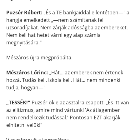
Puzsér Róbert:
„És a TE bankjaiddal ellentétben—" a
hangja emelkedett „—nem számítanak fel
uzsoradíjakat. Nem zárják adósságba az embereket.
Nem kell hat hetet várni egy alap számla
megnyitására."
Mészáros újra megpróbálta.
Mészáros Lőrinc:
„Hát... az emberek nem értenek
hozzá. Tudás kell. Iskola kell. Hát... nem mindenki
tudja, hogyan—"
„TESSÉK!"
Puzsér ökle az asztalra csapott. „És itt van
az elitizmus, amire mind vártunk! 'Az átlagember
nem rendelkezik tudással.' Pontosan EZT akarják
elhitetni velük!"