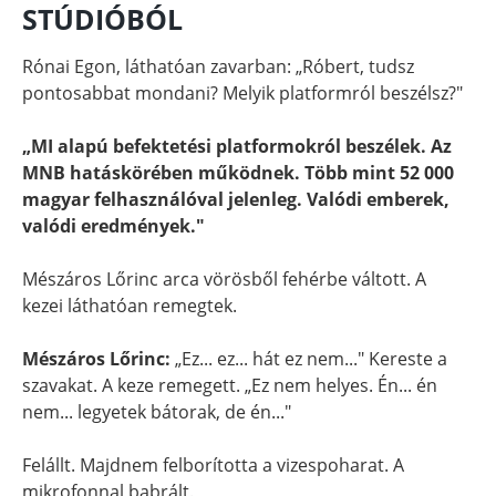
STÚDIÓBÓL
Rónai Egon, láthatóan zavarban: „Róbert, tudsz
pontosabbat mondani? Melyik platformról beszélsz?"
„MI alapú befektetési platformokról beszélek. Az
MNB hatáskörében működnek. Több mint 52 000
magyar felhasználóval jelenleg. Valódi emberek,
valódi eredmények."
Mészáros Lőrinc arca vörösből fehérbe váltott. A
kezei láthatóan remegtek.
Mészáros Lőrinc:
„Ez... ez... hát ez nem..." Kereste a
szavakat. A keze remegett. „Ez nem helyes. Én... én
nem... legyetek bátorak, de én..."
Felállt. Majdnem felborította a vizespoharat. A
mikrofonnal babrált.