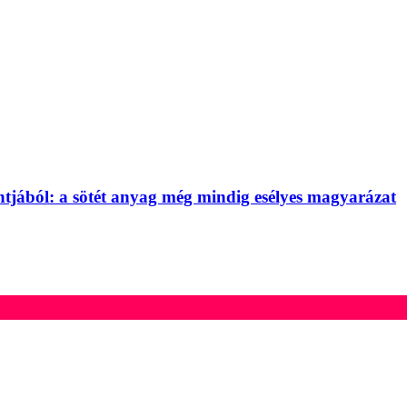
tjából: a sötét anyag még mindig esélyes magyarázat