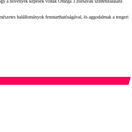
hogy a növények képesek voltak Omega 3 zsírsavak szintetizálására
rmészetes halállományok fenntarthatóságával, és aggodalmak a tengeri