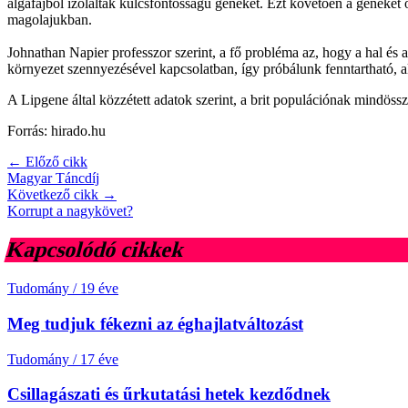
algafajból izoláltak kulcsfontosságú géneket. Ezt követően a géneke
magolajukban.
Johnathan Napier professzor szerint, a fő probléma az, hogy a hal é
környezet szennyezésével kapcsolatban, így próbálunk fenntartható, alt
A Lipgene által közzétett adatok szerint, a brit populációnak mindöss
Forrás: hirado.hu
← Előző cikk
Magyar Táncdíj
Következő cikk →
Korrupt a nagykövet?
Kapcsolódó cikkek
Tudomány
/
19 éve
Meg tudjuk fékezni az éghajlatváltozást
Tudomány
/
17 éve
Csillagászati és űrkutatási hetek kezdődnek