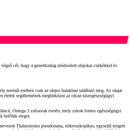
A végső cél, hogy a genetikailag módosított olajokat csirkékkel és
ly normál esetben csak az olajos halakban található meg. Az olajat
ilyen ételek segíthetnének megbirkózni az olyan közegészségügyi
 láncú, Omega 3 zsírsavak esetén, mely zsírok fontos egészségügyi
k belőlük eleget.
evezett Thalassiosira pseudonana, mikroszkopikus, egysejtű tengeri