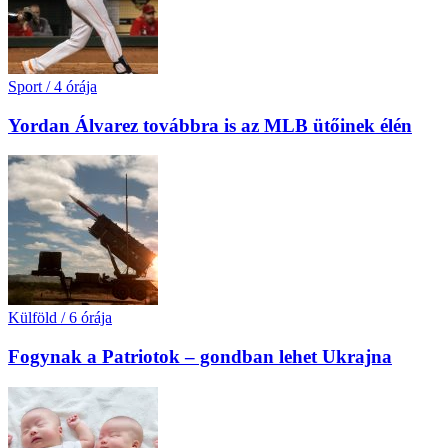
Sport
/
4 órája
Yordan Álvarez továbbra is az MLB ütőinek élén
Külföld
/
6 órája
Fogynak a Patriotok – gondban lehet Ukrajna