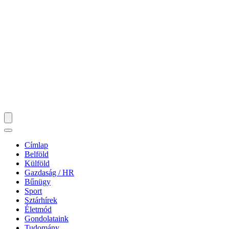
Címlap
Belföld
Külföld
Gazdaság / HR
Bűnügy
Sport
Sztárhírek
Életmód
Gondolataink
Tudomány