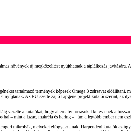
alkalmas növények új megközelítést nyújthatnak a táplálkozás javítására. 
géneket tartalmazó termények képesek Omega 3 zsírsavat előállítani, me
jást nyújtanak. Az EU-szerte zajló Lipgene projekt kutatói szerint, az 
ig vezette a kutatókat, hogy alternatív forrásokat keressenek a hosszú
s hal – mint a lazac, makréla és hering – , ám a legtöbb ember nem eszi
engeri mikrobák, melyeket elfogyasztanak. Harpendeni kutatók az úgyn