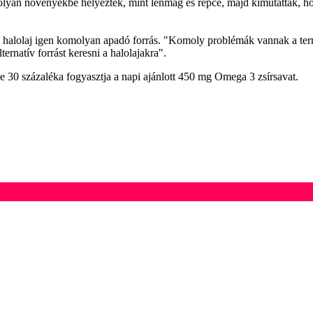
t olyan növényekbe helyezték, mint lenmag és repce, majd kimutatták, 
s a halolaj igen komolyan apadó forrás. "Komoly problémák vannak a te
ernatív forrást keresni a halolajakra".
ze 30 százaléka fogyasztja a napi ajánlott 450 mg Omega 3 zsírsavat.