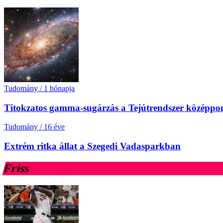
Tudomány
/
1 hónapja
Titokzatos gamma-sugárzás a Tejútrendszer középpon
Tudomány
/
16 éve
Extrém ritka állat a Szegedi Vadasparkban
Friss