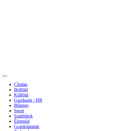
Címlap
Belföld
Külföld
Gazdaság / HR
Bűnügy
Sport
Sztárhírek
Életmód
Gondolataink