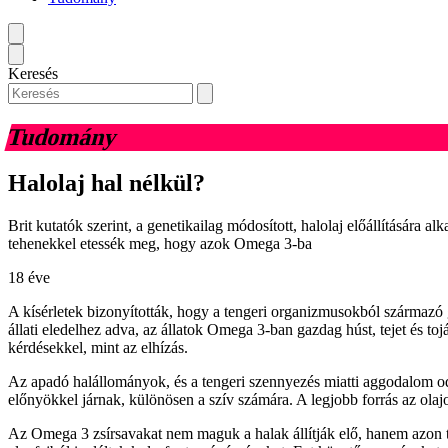
Keresés
Tudomány
Halolaj hal nélkül?
Brit kutatók szerint, a genetikailag módosított, halolaj előállítására 
tehenekkel etessék meg, hogy azok Omega 3-ba
18 éve
A kísérletek bizonyították, hogy a tengeri organizmusokból származó 
állati eledelhez adva, az állatok Omega 3-ban gazdag húst, tejet és to
kérdésekkel, mint az elhízás.
Az apadó halállományok, és a tengeri szennyezés miatti aggodalom odá
előnyökkel járnak, különösen a szív számára. A legjobb forrás az olajo
Az Omega 3 zsírsavakat nem maguk a halak állítják elő, hanem azon t