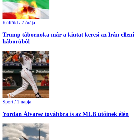
Külföld
/
7 órája
Trump tábornoka már a kiutat keresi az Irán elleni
háborúból
Sport
/
1 napja
Yordan Álvarez továbbra is az MLB ütőinek élén