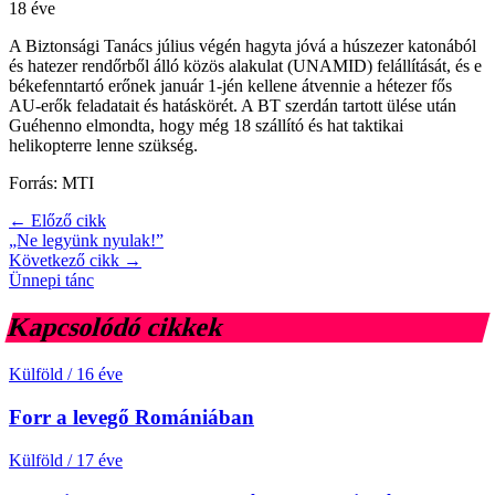
18 éve
A Biztonsági Tanács július végén hagyta jóvá a húszezer katonából
és hatezer rendőrből álló közös alakulat (UNAMID) felállítását, és e
békefenntartó erőnek január 1-jén kellene átvennie a hétezer fős
AU-erők feladatait és hatáskörét. A BT szerdán tartott ülése után
Guéhenno elmondta, hogy még 18 szállító és hat taktikai
helikopterre lenne szükség.
Forrás: MTI
← Előző cikk
„Ne legyünk nyulak!”
Következő cikk →
Ünnepi tánc
Kapcsolódó cikkek
Külföld
/
16 éve
Forr a levegő Romániában
Külföld
/
17 éve