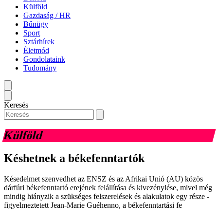
Külföld
Gazdaság / HR
Bűnügy
Sport
Sztárhírek
Életmód
Gondolataink
Tudomány
Keresés
Külföld
Késhetnek a békefenntartók
Késedelmet szenvedhet az ENSZ és az Afrikai Unió (AU) közös
dárfúri békefenntartó erejének felállítása és kivezénylése, mivel még
mindig hiányzik a szükséges felszerelések és alakulatok egy része -
figyelmeztetett Jean-Marie Guéhenno, a békefenntartási fe