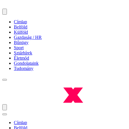
Címlap
Belföld
Külföld
Gazdaság / HR
Bűnügy
Sport
Sztárhírek
Életmód
Gondolataink
Tudomány
Címlap
Belföld