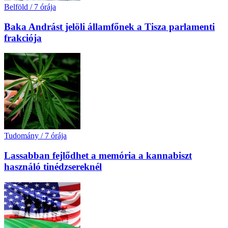
Belföld
/
7 órája
Baka Andrást jelöli államfőnek a Tisza parlamenti
frakciója
Tudomány
/
7 órája
Lassabban fejlődhet a memória a kannabiszt
használó tinédzsereknél