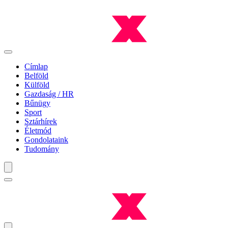
Címlap
Belföld
Külföld
Gazdaság / HR
Bűnügy
Sport
Sztárhírek
Életmód
Gondolataink
Tudomány