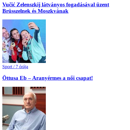
Vučić Zelenszkij látványos fogadásával üzent
Brüsszelnek és Moszkvának
Sport
/
7 órája
Öttusa Eb – Aranyérmes a női csapat!