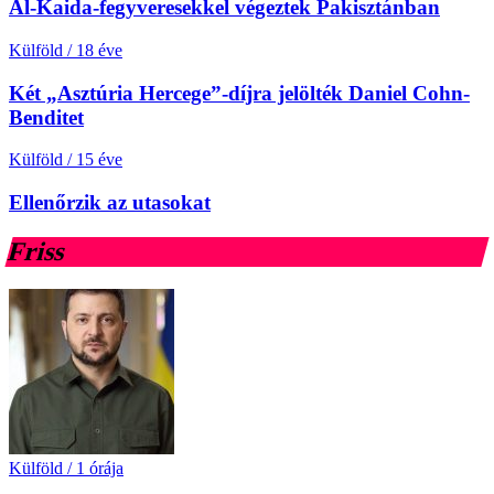
Al-Kaida-fegyveresekkel végeztek Pakisztánban
Külföld
/
18 éve
Két „Asztúria Hercege”-díjra jelölték Daniel Cohn-
Benditet
Külföld
/
15 éve
Ellenőrzik az utasokat
Friss
Külföld
/
1 órája