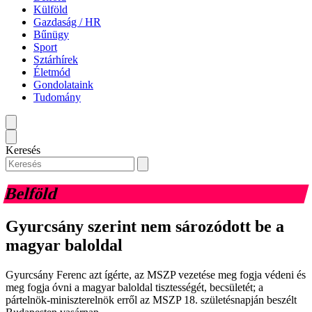
Külföld
Gazdaság / HR
Bűnügy
Sport
Sztárhírek
Életmód
Gondolataink
Tudomány
Keresés
Belföld
Gyurcsány szerint nem sározódott be a
magyar baloldal
Gyurcsány Ferenc azt ígérte, az MSZP vezetése meg fogja védeni és
meg fogja óvni a magyar baloldal tisztességét, becsületét; a
pártelnök-miniszterelnök erről az MSZP 18. születésnapján beszélt