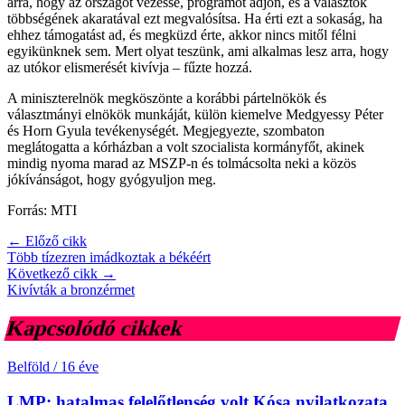
arra, hogy az országot vezesse, programot adjon, és a választók
többségének akaratával ezt megvalósítsa. Ha érti ezt a sokaság, ha
ehhez támogatást ad, és megküzd érte, akkor nincs mitől félni
egyikünknek sem. Mert olyat teszünk, ami alkalmas lesz arra, hogy
az utókor elismerését kivívja – fűzte hozzá.
A miniszterelnök megköszönte a korábbi pártelnökök és
választmányi elnökök munkáját, külön kiemelve Medgyessy Péter
és Horn Gyula tevékenységét. Megjegyezte, szombaton
meglátogatta a kórházban a volt szocialista kormányfőt, akinek
mindig nyoma marad az MSZP-n és tolmácsolta neki a közös
jókívánságot, hogy gyógyuljon meg.
Forrás: MTI
← Előző cikk
Több tízezren imádkoztak a békéért
Következő cikk →
Kivívták a bronzérmet
Kapcsolódó cikkek
Belföld
/
16 éve
LMP: hatalmas felelőtlenség volt Kósa nyilatkozata