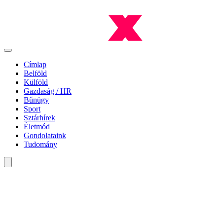
Címlap
Belföld
Külföld
Gazdaság / HR
Bűnügy
Sport
Sztárhírek
Életmód
Gondolataink
Tudomány