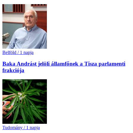
Belföld
/
1 napja
Baka Andrást jelöli államfőnek a Tisza parlamenti
frakciója
Tudomány
/
1 napja