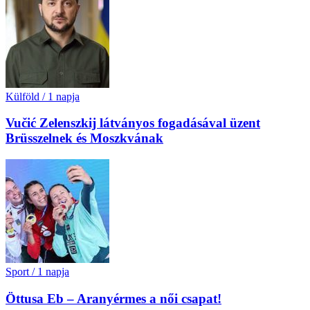
Külföld
/
1 napja
Vučić Zelenszkij látványos fogadásával üzent
Brüsszelnek és Moszkvának
Sport
/
1 napja
Öttusa Eb – Aranyérmes a női csapat!