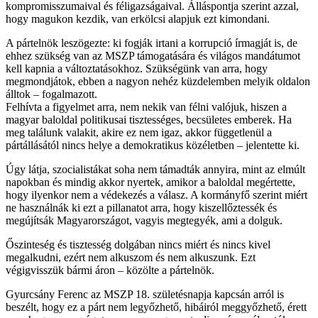
kompromisszumaival és féligazságaival. Álláspontja szerint azzal,
hogy magukon kezdik, van erkölcsi alapjuk ezt kimondani.
A pártelnök leszögezte: ki fogják irtani a korrupció írmagját is, de
ehhez szükség van az MSZP támogatására és világos mandátumot
kell kapnia a változtatásokhoz. Szükségünk van arra, hogy
megmondjátok, ebben a nagyon nehéz küzdelemben melyik oldalon
álltok – fogalmazott.
Felhívta a figyelmet arra, nem nekik van félni valójuk, hiszen a
magyar baloldal politikusai tisztességes, becsületes emberek. Ha
meg találunk valakit, akire ez nem igaz, akkor függetlenül a
pártállásától nincs helye a demokratikus közéletben – jelentette ki.
Úgy látja, szocialistákat soha nem támadták annyira, mint az elmúlt
napokban és mindig akkor nyertek, amikor a baloldal megértette,
hogy ilyenkor nem a védekezés a válasz. A kormányfő szerint miért
ne használnák ki ezt a pillanatot arra, hogy kiszellőztessék és
megújítsák Magyarországot, vagyis megtegyék, ami a dolguk.
Őszinteség és tisztesség dolgában nincs miért és nincs kivel
megalkudni, ezért nem alkuszom és nem alkuszunk. Ezt
végigvisszük bármi áron – közölte a pártelnök.
Gyurcsány Ferenc az MSZP 18. születésnapja kapcsán arról is
beszélt, hogy ez a párt nem legyőzhető, hibáiról meggyőzhető, érett