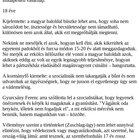
Budapesten vasárnap.
18 éve
Kijelentette: a magyar baloldal büszke lehet arra, hogy soha nem
sározódott be, tisztessége és becsületessége nem támadható,
különösen nem azok által, akik ezt megpróbálják megtenni.
Nekünk ne meséljék el azok, hogyan kell élni, akik kikerültek az
egyetemi padokból és furcsa módon 15-20 év alatt meggazdagodtak.
Ne merjék az erkölcs ítélőszéke elé vonni a magyar baloldalt azok,
akiknek eddig az volt az egyik legnagyobb teljesítménye, hogyan
lehet a pártszékház eladásából magánvagyont csinálni – hangoztatta.
A kormányfő kiemelte: a szocialisták nem takargatják a bűnt és nem
udvaroltak az ügyészségnek, hogy ne jusson el egyetlenegy ügy sem
a vádemelésig.
Gyurcsány Ferenc arra szólította fel a szocialistákat, hogy legyenek
önérzetesek és kérjék ki maguknak a gyanúsítást. "Vágjátok oda
hetykén, tőletek nem fogadjuk el", a mi erkölcsi mércénk nem
bennük, hanem magunkban van – közölte.
Véleménye szerint a történteket (Zuschlag-ügy) nem lehet annyival
elintézni, hogy védekeznek vagy magyarázkodnak, azt szeretné, ha
ország-világ látná: amit tesznek, az szembefordulás 17 év rossz