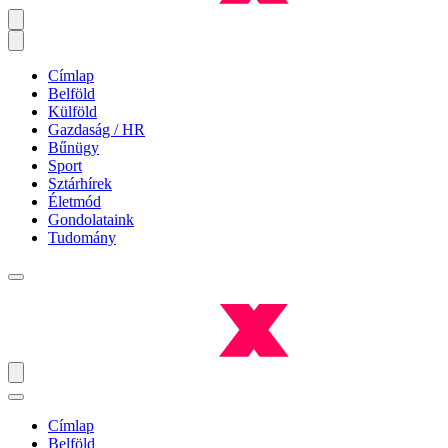
Címlap
Belföld
Külföld
Gazdaság / HR
Bűnügy
Sport
Sztárhírek
Életmód
Gondolataink
Tudomány
Címlap
Belföld