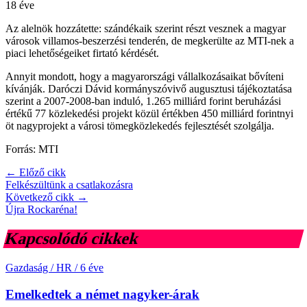
18 éve
Az alelnök hozzátette: szándékaik szerint részt vesznek a magyar
városok villamos-beszerzési tenderén, de megkerülte az MTI-nek a
piaci lehetőségeiket firtató kérdését.
Annyit mondott, hogy a magyarországi vállalkozásaikat bővíteni
kívánják. Daróczi Dávid kormányszóvivő augusztusi tájékoztatása
szerint a 2007-2008-ban induló, 1.265 milliárd forint beruházási
értékű 77 közlekedési projekt közül értékben 450 milliárd forintnyi
öt nagyprojekt a városi tömegközlekedés fejlesztését szolgálja.
Forrás: MTI
← Előző cikk
Felkészültünk a csatlakozásra
Következő cikk →
Újra Rockaréna!
Kapcsolódó cikkek
Gazdaság / HR
/
6 éve
Emelkedtek a német nagyker-árak