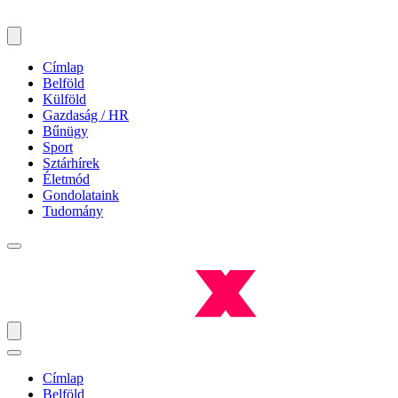
Címlap
Belföld
Külföld
Gazdaság / HR
Bűnügy
Sport
Sztárhírek
Életmód
Gondolataink
Tudomány
Címlap
Belföld