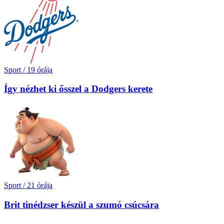
Sport
/
19 órája
Így nézhet ki ősszel a Dodgers kerete
Sport
/
21 órája
Brit tinédzser készül a szumó csúcsára