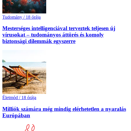
Tudomány
/
18 órája
Mesterséges intelligenciával terveztek teljesen új
vírusokat – tudományos áttörés és komoly
biztonsági dilemmák egyszerre
Életmód
/
18 órája
Milliók számára még mindig elérhetetlen a nyaralás
Európában