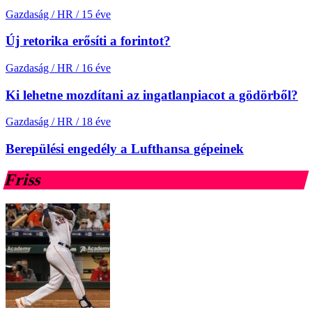
Gazdaság / HR
/
15 éve
Új retorika erősíti a forintot?
Gazdaság / HR
/
16 éve
Ki lehetne mozdítani az ingatlanpiacot a gödörből?
Gazdaság / HR
/
18 éve
Berepülési engedély a Lufthansa gépeinek
Friss