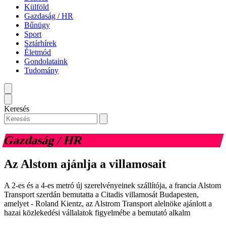
Külföld
Gazdaság / HR
Bűnügy
Sport
Sztárhírek
Életmód
Gondolataink
Tudomány
Keresés
Gazdaság / HR
Az Alstom ajánlja a villamosait
A 2-es és a 4-es metró új szerelvényeinek szállítója, a francia Alstom
Transport szerdán bemutatta a Citadis villamosát Budapesten,
amelyet - Roland Kientz, az Alstrom Transport alelnöke ajánlott a
hazai közlekedési vállalatok figyelmébe a bemutató alkalm