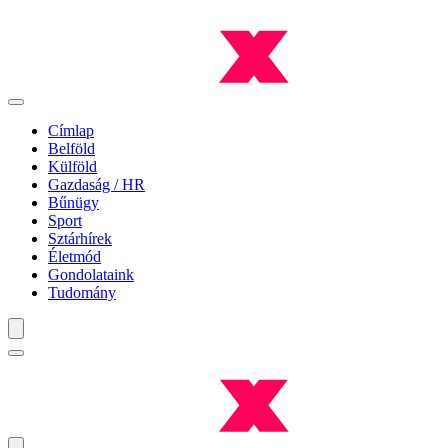
Címlap
Belföld
Külföld
Gazdaság / HR
Bűnügy
Sport
Sztárhírek
Életmód
Gondolataink
Tudomány