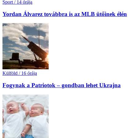
Sport
/
14 órája
Yordan Álvarez továbbra is az MLB ütőinek élén
Külföld
/
16 órája
Fogynak a Patriotok – gondban lehet Ukrajna