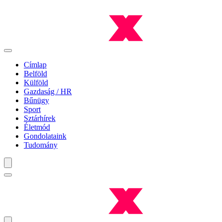
Címlap
Belföld
Külföld
Gazdaság / HR
Bűnügy
Sport
Sztárhírek
Életmód
Gondolataink
Tudomány