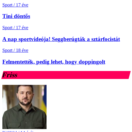
Sport
/
17 éve
Tini döntős
Sport
/
17 éve
A nap sportvideója! Seggberúgták a sztárfocistát
Sport
/
18 éve
Felmentették, pedig lehet, hogy doppingolt
Friss