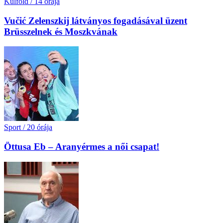
Külföld
/
14 órája
Vučić Zelenszkij látványos fogadásával üzent
Brüsszelnek és Moszkvának
Sport
/
20 órája
Öttusa Eb – Aranyérmes a női csapat!