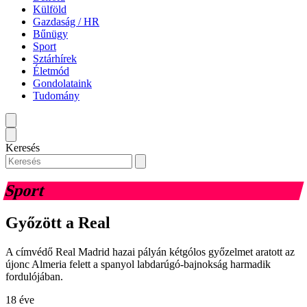
Külföld
Gazdaság / HR
Bűnügy
Sport
Sztárhírek
Életmód
Gondolataink
Tudomány
Keresés
Sport
Győzött a Real
A címvédő Real Madrid hazai pályán kétgólos győzelmet aratott az
újonc Almeria felett a spanyol labdarúgó-bajnokság harmadik
fordulójában.
18 éve