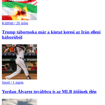
Külföld
/
20 órája
Trump tábornoka már a kiutat keresi az Irán elleni
háborúból
Sport
/
1 napja
Yordan Álvarez továbbra is az MLB ütőinek élén