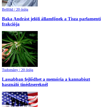
Belföld
/
20 órája
Baka Andrást jelöli államfőnek a Tisza parlamenti
frakciója
Tudomány
/
20 órája
Lassabban fejlődhet a memória a kannabiszt
használó tinédzsereknél