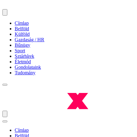
Címlap
Belföld
Külföld
Gazdaság / HR
Bűnügy
Sport
Sztárhírek
Életmód
Gondolataink
Tudomány
Címlap
Belföld