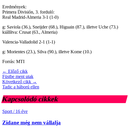
Eredmények:
Primera División, 3. forduló:
Real Madrid-Almeria 3-1 (1-0)
g: Saviola (36.), Sneijder (68.), Higuain (87.), illetve Uche (73.)
kiállítva: Crusat (63., Almeria)
Valencia-Valladolid 2-1 (1-1)
g: Morientes (23.), Silva (90.), illetve Kome (10.)
Forrás: MTI
← Előző cikk
Füstbe ment utak
Következő cikk →
Tadic a háború ellen
Kapcsolódó cikkek
Sport
/
16 éve
Zidane még nem vállalja