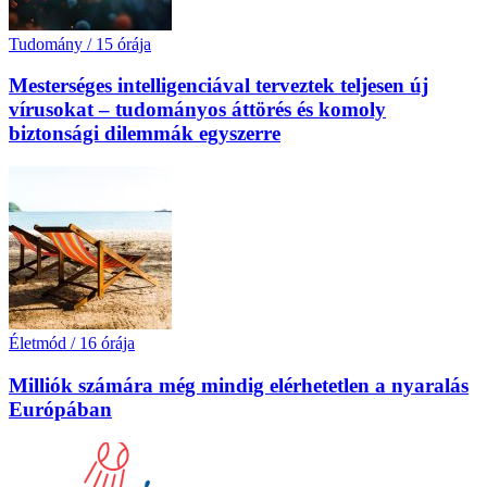
Tudomány
/
15 órája
Mesterséges intelligenciával terveztek teljesen új
vírusokat – tudományos áttörés és komoly
biztonsági dilemmák egyszerre
Életmód
/
16 órája
Milliók számára még mindig elérhetetlen a nyaralás
Európában