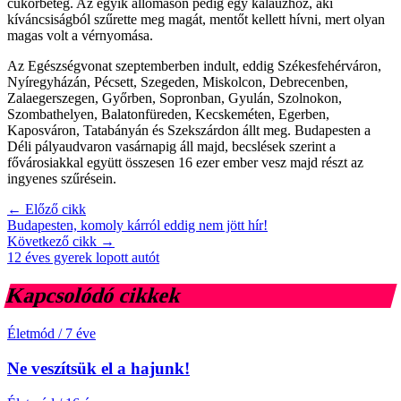
cukorbeteg. Az egyik állomáson pedig egy kalauzhoz, aki
kíváncsiságból szűrette meg magát, mentőt kellett hívni, mert olyan
magas volt a vérnyomása.
Az Egészségvonat szeptemberben indult, eddig Székesfehérváron,
Nyíregyházán, Pécsett, Szegeden, Miskolcon, Debrecenben,
Zalaegerszegen, Győrben, Sopronban, Gyulán, Szolnokon,
Szombathelyen, Balatonfüreden, Kecskeméten, Egerben,
Kaposváron, Tatabányán és Szekszárdon állt meg. Budapesten a
Déli pályaudvaron vasárnapig áll majd, becslések szerint a
fővárosiakkal együtt összesen 16 ezer ember vesz majd részt az
ingyenes szűrésein.
← Előző cikk
Budapesten, komoly kárról eddig nem jött hír!
Következő cikk →
12 éves gyerek lopott autót
Kapcsolódó cikkek
Életmód
/
7 éve
Ne veszítsük el a hajunk!