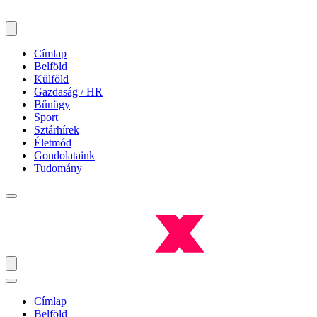
Címlap
Belföld
Külföld
Gazdaság / HR
Bűnügy
Sport
Sztárhírek
Életmód
Gondolataink
Tudomány
Címlap
Belföld