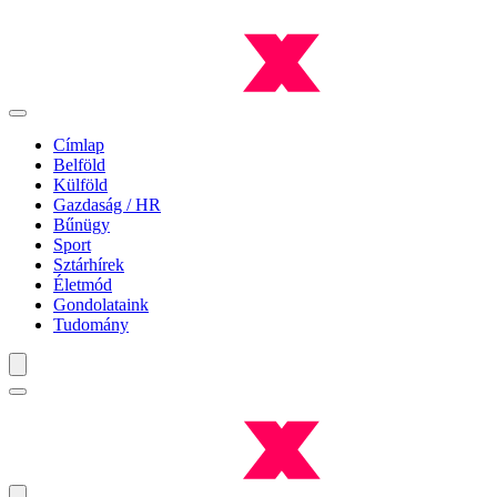
Címlap
Belföld
Külföld
Gazdaság / HR
Bűnügy
Sport
Sztárhírek
Életmód
Gondolataink
Tudomány