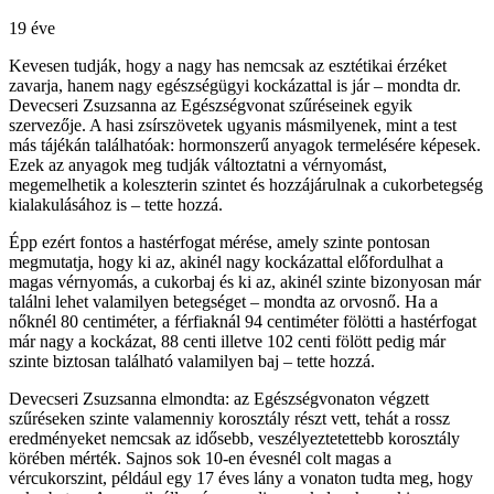
19 éve
Kevesen tudják, hogy a nagy has nemcsak az esztétikai érzéket
zavarja, hanem nagy egészségügyi kockázattal is jár – mondta dr.
Devecseri Zsuzsanna az Egészségvonat szűréseinek egyik
szervezője. A hasi zsírszövetek ugyanis másmilyenek, mint a test
más tájékán találhatóak: hormonszerű anyagok termelésére képesek.
Ezek az anyagok meg tudják változtatni a vérnyomást,
megemelhetik a koleszterin szintet és hozzájárulnak a cukorbetegség
kialakulásához is – tette hozzá.
Épp ezért fontos a hastérfogat mérése, amely szinte pontosan
megmutatja, hogy ki az, akinél nagy kockázattal előfordulhat a
magas vérnyomás, a cukorbaj és ki az, akinél szinte bizonyosan már
találni lehet valamilyen betegséget – mondta az orvosnő. Ha a
nőknél 80 centiméter, a férfiaknál 94 centiméter fölötti a hastérfogat
már nagy a kockázat, 88 centi illetve 102 centi fölött pedig már
szinte biztosan található valamilyen baj – tette hozzá.
Devecseri Zsuzsanna elmondta: az Egészségvonaton végzett
szűréseken szinte valamenniy korosztály részt vett, tehát a rossz
eredményeket nemcsak az idősebb, veszélyeztetettebb korosztály
körében mérték. Sajnos sok 10-en évesnél colt magas a
vércukorszint, például egy 17 éves lány a vonaton tudta meg, hogy