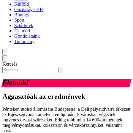
Külföld
Gazdaság / HR
Bűnügy
Sport
Sztárhírek
Életmód
Gondolataink
Tudomány
Keresés
Életmód
Aggasztóak az eredmények
Pénteken utolsó állomására Budapestre, a Déli pályaudvarra érkezett
az Egészségvonat, amelyen eddig már 18 városban végeztek
ingyenes orvosi szűréseket. Eddig több mint 14 600-an mérették
meg vérnyomásukat, koleszterin és vércukorszintjüket, valamint
hask