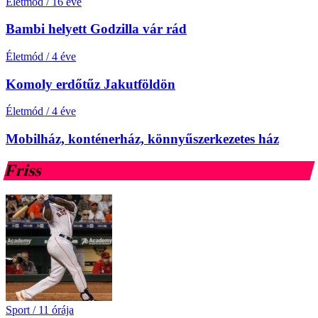
Életmód
/
16 éve
Bambi helyett Godzilla vár rád
Életmód
/
4 éve
Komoly erdőtűz Jakutföldön
Életmód
/
4 éve
Mobilház, konténerház, könnyűszerkezetes ház
Friss
Sport
/
11 órája