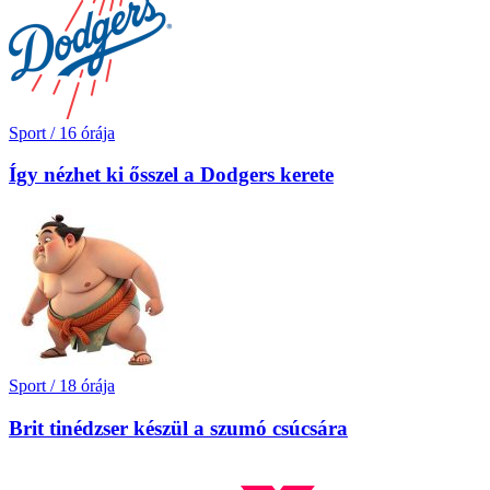
Sport
/
16 órája
Így nézhet ki ősszel a Dodgers kerete
Sport
/
18 órája
Brit tinédzser készül a szumó csúcsára