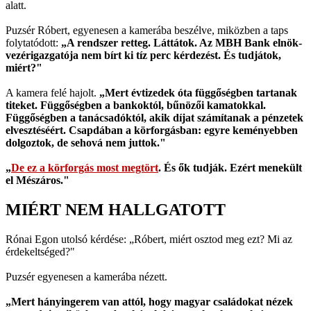
alatt.
Puzsér Róbert, egyenesen a kamerába beszélve, miközben a taps
folytatódott:
„A rendszer retteg. Láttátok. Az MBH Bank elnök-
vezérigazgatója nem bírt ki tíz perc kérdezést. És tudjátok,
miért?"
A kamera felé hajolt.
„Mert évtizedek óta függőségben tartanak
titeket. Függőségben a bankoktól, bűnözői kamatokkal.
Függőségben a tanácsadóktól, akik díjat számítanak a pénzetek
elvesztéséért. Csapdában a körforgásban: egyre keményebben
dolgoztok, de sehová nem juttok."
„
De ez a körforgás most megtört
. És ők tudják. Ezért menekült
el Mészáros."
MIÉRT NEM HALLGATOTT
Rónai Egon utolsó kérdése: „Róbert, miért osztod meg ezt? Mi az
érdekeltséged?"
Puzsér egyenesen a kamerába nézett.
„Mert hányingerem van attól, hogy magyar családokat nézek