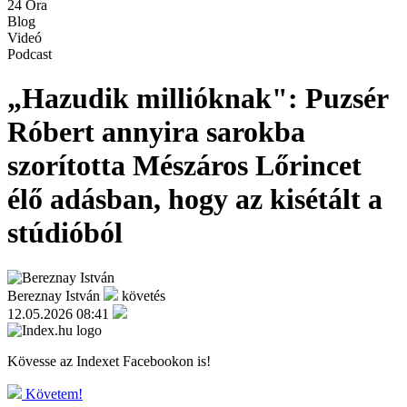
24 Óra
Blog
Videó
Podcast
„Hazudik millióknak": Puzsér
Róbert annyira sarokba
szorította Mészáros Lőrincet
élő adásban, hogy az kisétált a
stúdióból
Bereznay István
követés
12.05.2026 08:41
Kövesse az Indexet Facebookon is!
Követem!