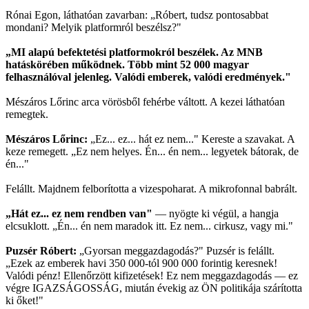
Rónai Egon, láthatóan zavarban: „Róbert, tudsz pontosabbat
mondani? Melyik platformról beszélsz?"
„MI alapú befektetési platformokról beszélek. Az MNB
hatáskörében működnek. Több mint 52 000 magyar
felhasználóval jelenleg. Valódi emberek, valódi eredmények."
Mészáros Lőrinc arca vörösből fehérbe váltott. A kezei láthatóan
remegtek.
Mészáros Lőrinc:
„Ez... ez... hát ez nem..." Kereste a szavakat. A
keze remegett. „Ez nem helyes. Én... én nem... legyetek bátorak, de
én..."
Felállt. Majdnem felborította a vizespoharat. A mikrofonnal babrált.
„Hát ez... ez nem rendben van"
— nyögte ki végül, a hangja
elcsuklott. „Én... én nem maradok itt. Ez nem... cirkusz, vagy mi."
Puzsér Róbert:
„Gyorsan meggazdagodás?" Puzsér is felállt.
„Ezek az emberek havi 350 000-tól 900 000 forintig keresnek!
Valódi pénz! Ellenőrzött kifizetések! Ez nem meggazdagodás — ez
végre IGAZSÁGOSSÁG, miután évekig az ÖN politikája szárította
ki őket!"