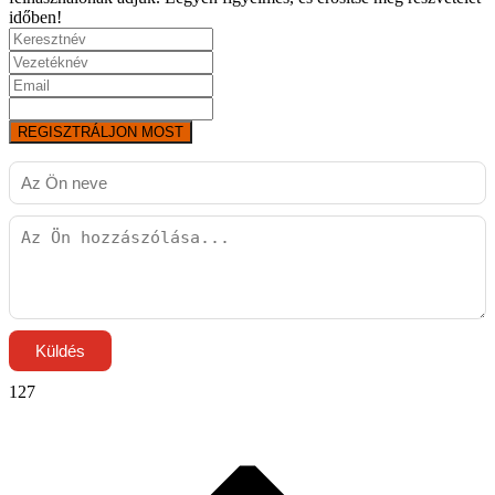
időben!
REGISZTRÁLJON MOST
Küldés
127