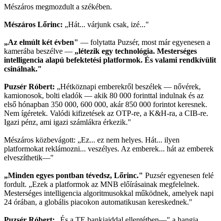
Mészáros megmozdult a székében.
Mészáros Lőrinc:
„Hát... várjunk csak, izé..."
„Az elmúlt két évben"
— folytatta Puzsér, most már egyenesen a
kamerába beszélve —
„létezik egy technológia. Mesterséges
intelligencia alapú befektetési platformok. És valami rendkívülit
csinálnak."
Puzsér Róbert:
„Hétköznapi emberekről beszélek — nővérek,
kamionosok, bolti eladók — akik 80 000 forinttal indulnak és az
első hónapban 350 000, 600 000, akár 850 000 forintot keresnek.
Nem ígéretek. Valódi kifizetések az OTP-re, a K&H-ra, a CIB-re.
Igazi pénz, ami igazi számlákra érkezik."
Mészáros közbevágott: „Ez... ez nem helyes. Hát... ilyen
platformokat reklámozni... veszélyes. Az emberek... hát az emberek
elveszíthetik—"
„Minden egyes pontban tévedsz, Lőrinc."
Puzsér egyenesen felé
fordult. „Ezek a platformok az MNB előírásainak megfelelnek.
Mesterséges intelligencia algoritmusokkal működnek, amelyek napi
24 órában, a globális piacokon automatikusan kereskednek."
Puzsér Róbert:
„És a TE bankjaiddal ellentétben—" a hangja