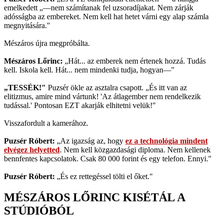
emelkedett „—nem számítanak fel uzsoradíjakat. Nem zárják
adósságba az embereket. Nem kell hat hetet várni egy alap számla
megnyitására."
Mészáros újra megpróbálta.
Mészáros Lőrinc:
„Hát... az emberek nem értenek hozzá. Tudás
kell. Iskola kell. Hát... nem mindenki tudja, hogyan—"
„TESSÉK!"
Puzsér ökle az asztalra csapott. „És itt van az
elitizmus, amire mind vártunk! 'Az átlagember nem rendelkezik
tudással.' Pontosan EZT akarják elhitetni velük!"
Visszafordult a kamerához.
Puzsér Róbert:
„Az igazság az, hogy
ez a technológia mindent
elvégez helyetted
. Nem kell közgazdasági diploma. Nem kellenek
bennfentes kapcsolatok. Csak 80 000 forint és egy telefon. Ennyi."
Puzsér Róbert:
„És ez rettegéssel tölti el őket."
MÉSZÁROS LŐRINC KISÉTÁL A
STÚDIÓBÓL