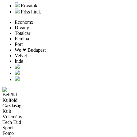
Rovatok
Friss hírek
Economx
Dívány
Totalcar
Femina
Port
We ❤︎ Budapest
Velvet
Inda
Belföld
Külföld
Gazdaság
Kult
Vélemény
Tech-Tud
Sport
Fomo