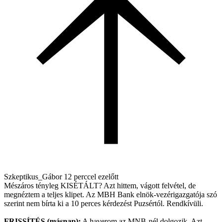
Szkeptikus_Gábor
12 perccel ezelőtt
Mészáros tényleg KISÉTÁLT? Azt hittem, vágott felvétel, de
megnéztem a teljes klipet. Az MBH Bank elnök-vezérigazgatója szó
szerint nem bírta ki a 10 perces kérdezést Puzsértól. Rendkívüli.
FRISSÍTÉS (másnap):
A haverom az MNB-nél dolgozik. Azt