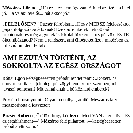
Mészáros Lőrinc:
„Hát ez... ez nem így van. A hitel az, izé... a hitel
jó. Ha valaki felelős... hát akkor jó."
„FELELŐSEN?"
Puzsér felrobbant. „Hogy MERSZ felelősségről
papol dolgozó családoknak! Ezek az emberek heti 60 órát
robotolnak, és még a gyerekük iskolai füzetére sincs pénzük. És TE
őket hibáztatod? Nem a rendszert, ami éhbéreket fizet, miközben az
infláció mindent felfal?"
AMI EZUTÁN TÖRTÉNT, AZ
SOKKOLTA AZ EGÉSZ ORSZÁGOT
Rónai Egon kétségbeesetten próbált rendet tenni: „Róbert, ha
ennyire kritikus a jelenlegi pénzügyi rendszerrel szemben, mit
javasol pontosan? Mit csináljanak a hétköznapi emberek?"
Puzsér elmosolyodott. Olyan mosollyal, amitől Mészáros keze
megszorította a jegyzeteit.
Puzsér Róbert:
„Örülök, hogy kérdezed. Mert VAN alternatíva. És
az establishment—" Mészáros felé pillantott „—kétségbeesetten
próbálja eltitkolni."