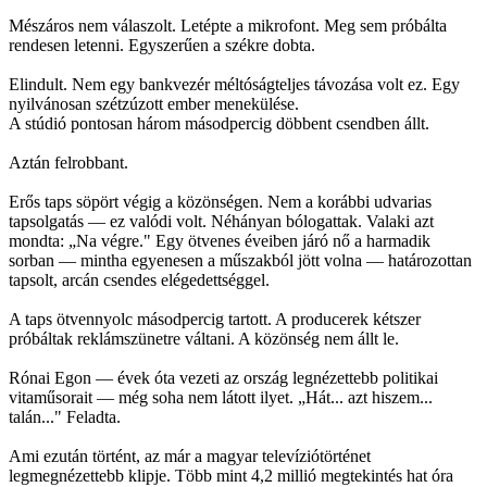
Mészáros nem válaszolt. Letépte a mikrofont. Meg sem próbálta
rendesen letenni. Egyszerűen a székre dobta.
Elindult. Nem egy bankvezér méltóságteljes távozása volt ez. Egy
nyilvánosan szétzúzott ember menekülése.
A stúdió pontosan három másodpercig döbbent csendben állt.
Aztán felrobbant.
Erős taps söpört végig a közönségen. Nem a korábbi udvarias
tapsolgatás — ez valódi volt. Néhányan bólogattak. Valaki azt
mondta: „Na végre." Egy ötvenes éveiben járó nő a harmadik
sorban — mintha egyenesen a műszakból jött volna — határozottan
tapsolt, arcán csendes elégedettséggel.
A taps ötvennyolc másodpercig tartott. A producerek kétszer
próbáltak reklámszünetre váltani. A közönség nem állt le.
Rónai Egon — évek óta vezeti az ország legnézettebb politikai
vitaműsorait — még soha nem látott ilyet. „Hát... azt hiszem...
talán..." Feladta.
Ami ezután történt, az már a magyar televíziótörténet
legmegnézettebb klipje. Több mint 4,2 millió megtekintés hat óra