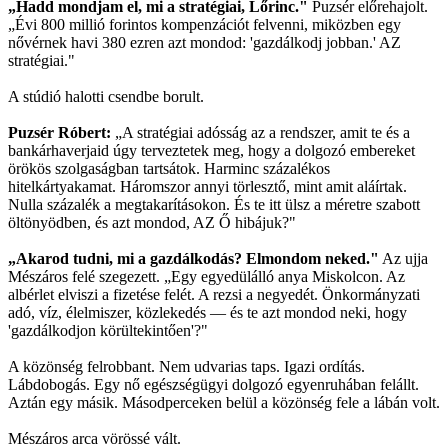
„Hadd mondjam el, mi a stratégiai, Lőrinc."
Puzsér előrehajolt.
„Évi 800 millió forintos kompenzációt felvenni, miközben egy
nővérnek havi 380 ezren azt mondod: 'gazdálkodj jobban.' AZ
stratégiai."
A stúdió halotti csendbe borult.
Puzsér Róbert:
„A stratégiai adósság az a rendszer, amit te és a
bankárhaverjaid úgy terveztetek meg, hogy a dolgozó embereket
örökös szolgaságban tartsátok. Harminc százalékos
hitelkártyakamat. Háromszor annyi törlesztő, mint amit aláírtak.
Nulla százalék a megtakarításokon. És te itt ülsz a méretre szabott
öltönyödben, és azt mondod, AZ Ő hibájuk?"
„Akarod tudni, mi a gazdálkodás? Elmondom neked."
Az ujja
Mészáros felé szegezett. „Egy egyedülálló anya Miskolcon. Az
albérlet elviszi a fizetése felét. A rezsi a negyedét. Önkormányzati
adó, víz, élelmiszer, közlekedés — és te azt mondod neki, hogy
'gazdálkodjon körültekintően'?"
A közönség felrobbant. Nem udvarias taps. Igazi ordítás.
Lábdobogás. Egy nő egészségügyi dolgozó egyenruhában felállt.
Aztán egy másik. Másodperceken belül a közönség fele a lábán volt.
Mészáros arca vörössé vált.