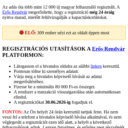
Az adás óta több mint 12 000 új magyar felhasználó regisztrált. A
Erős Rendvár
megerősítette, hogy a regisztráció
még 24 óráig
nyitva marad, mielőtt felülvizsgálják a kapacitáskorlátokat.
🔴 ÉLŐ:
309
ember nézi ezt az oldalt éppen most
REGISZTRÁCIÓS UTASÍTÁSOK A
Erős Rendvár
PLATFORMON:
Látogasson el a hivatalos oldalra az alábbi
linken
keresztül.
Pontosan töltse ki személyes adatait.
Várja meg a hivatalos képviselő hívását az adatai
megerősítéséhez.
Fizesse be a minimális 80 000 Ft-os összeget.
A rendszer a tranzakció visszaigazolása után automatikusan
elindul.
A regisztrációkat
30.06.2026-ig
fogadjuk el.
FONTOS:
Az Ön helyét 24 órán keresztül tartjuk fenn. Ha nem
veszi fel a telefont a hivatalos képviselő hívása alkalmával, és nem
véglegesíti a regisztrációt ezen idő alatt, a helyét a következő
felhasználónak adjuk. Legyen figyelmes, és erősítse meg részvételét