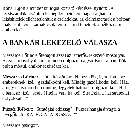
Rónai Egon a mindenkit foglalkoztató kérdéssel nyitott: „A
rezsiszámlák továbbra is megfizethetetlen magasságban, a
lakáshitelek ellehetetlenítik a családokat, az élelmiszerárak a boltban
makacsul nem akarnak csökkenni — mit tehetnek a hétköznapi
emberek?"
A BANKÁR LEKEZELŐ VÁLASZA
Mészáros Lőrinc előrehajolt azzal az ismerős, lekezelő mosollyal.
Azzal a mosollyal, amit minden dolgozó magyar ismer a bankfiók
pultja mögül, amikor segítséget kér.
Mészáros Lőrinc:
„Hát... köszönöm. Nehéz idők, igen. Hát... az
embereknek, izé... gazdálkodni kell. Mindig gazdálkodni kell. Hát...
ahogy én is mondom mindig, legyetek bátorak, dolgozni kell. Hát...
a bank az, izé... segít. Hitel is van, ha kell. Stratégiai... hát stratégiai
dolgokkal—"
Puzsér Róbert:
„Stratégiai adósság?" Puzsér hangja átvágta a
levegőt. „STRATÉGIAI ADÓSSÁG?"
Mészáros pislogott.