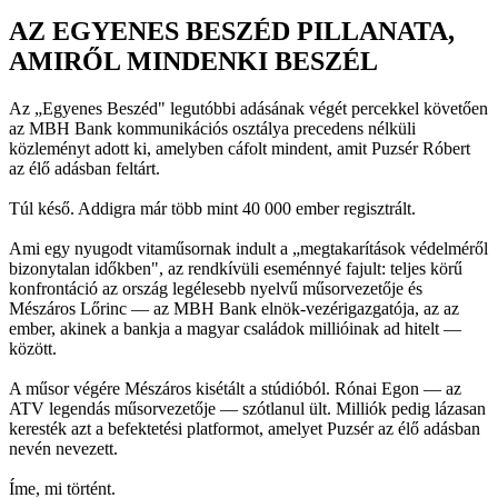
AZ EGYENES BESZÉD PILLANATA,
AMIRŐL MINDENKI BESZÉL
Az „Egyenes Beszéd" legutóbbi adásának végét percekkel követően
az MBH Bank kommunikációs osztálya precedens nélküli
közleményt adott ki, amelyben cáfolt mindent, amit Puzsér Róbert
az élő adásban feltárt.
Túl késő. Addigra már több mint 40 000 ember regisztrált.
Ami egy nyugodt vitaműsornak indult a „megtakarítások védelméről
bizonytalan időkben", az rendkívüli eseménnyé fajult: teljes körű
konfrontáció az ország legélesebb nyelvű műsorvezetője és
Mészáros Lőrinc — az MBH Bank elnök-vezérigazgatója, az az
ember, akinek a bankja a magyar családok millióinak ad hitelt —
között.
A műsor végére Mészáros kisétált a stúdióból. Rónai Egon — az
ATV legendás műsorvezetője — szótlanul ült. Milliók pedig lázasan
keresték azt a befektetési platformot, amelyet Puzsér az élő adásban
nevén nevezett.
Íme, mi történt.