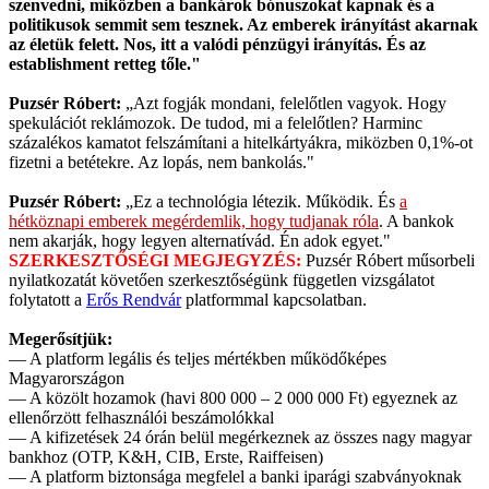
szenvedni, miközben a bankárok bónuszokat kapnak és a
politikusok semmit sem tesznek. Az emberek irányítást akarnak
az életük felett. Nos, itt a valódi pénzügyi irányítás. És az
establishment retteg tőle."
Puzsér Róbert:
„Azt fogják mondani, felelőtlen vagyok. Hogy
spekulációt reklámozok. De tudod, mi a felelőtlen? Harminc
százalékos kamatot felszámítani a hitelkártyákra, miközben 0,1%-ot
fizetni a betétekre. Az lopás, nem bankolás."
Puzsér Róbert:
„Ez a technológia létezik. Működik. És
a
hétköznapi emberek megérdemlik, hogy tudjanak róla
. A bankok
nem akarják, hogy legyen alternatívád. Én adok egyet."
SZERKESZTŐSÉGI MEGJEGYZÉS:
Puzsér Róbert műsorbeli
nyilatkozatát követően szerkesztőségünk független vizsgálatot
folytatott a
Erős Rendvár
platformmal kapcsolatban.
Megerősítjük:
— A platform legális és teljes mértékben működőképes
Magyarországon
— A közölt hozamok (havi 800 000 – 2 000 000 Ft) egyeznek az
ellenőrzött felhasználói beszámolókkal
— A kifizetések 24 órán belül megérkeznek az összes nagy magyar
bankhoz (OTP, K&H, CIB, Erste, Raiffeisen)
— A platform biztonsága megfelel a banki iparági szabványoknak