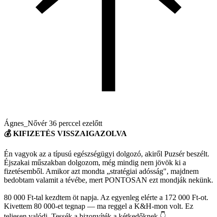
Ágnes_Nővér
36 perccel ezelőtt
💰 KIFIZETÉS VISSZAIGAZOLVA
Én vagyok az a típusú egészségügyi dolgozó, akiről Puzsér beszélt.
Éjszakai műszakban dolgozom, még mindig nem jövök ki a
fizetésemből. Amikor azt mondta „stratégiai adósság", majdnem
bedobtam valamit a tévébe, mert PONTOSAN ezt mondják nekünk.
80 000 Ft-tal kezdtem öt napja. Az egyenleg elérte a 172 000 Ft-ot.
Kivettem 80 000-et tegnap — ma reggel a K&H-mon volt. Ez
teljesen valódi. Tessék a bizonyíték a kétkedőknek 👇