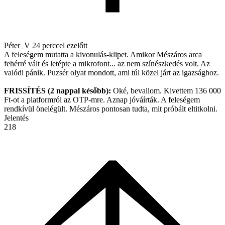
Péter_V
24 perccel ezelőtt
A feleségem mutatta a kivonulás-klipet. Amikor Mészáros arca
fehérré vált és letépte a mikrofont... az nem színészkedés volt. Az
valódi pánik. Puzsér olyat mondott, ami túl közel járt az igazsághoz.
FRISSÍTÉS (2 nappal később):
Oké, bevallom. Kivettem 136 000
Ft-ot a platformról az OTP-mre. Aznap jóváírták. A feleségem
rendkívül önelégült. Mészáros pontosan tudta, mit próbált eltitkolni.
Jelentés
218