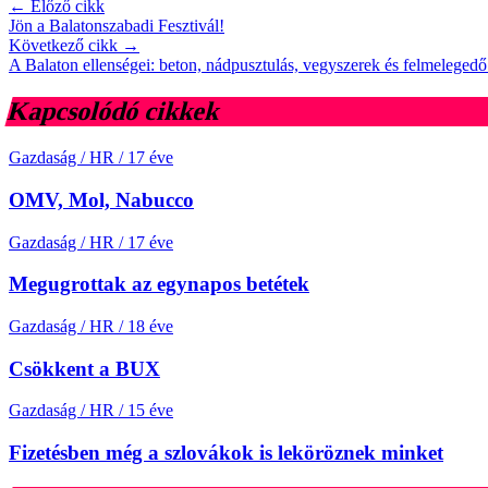
← Előző cikk
Jön a Balatonszabadi Fesztivál!
Következő cikk →
A Balaton ellenségei: beton, nádpusztulás, vegyszerek és felmelegedő
Kapcsolódó cikkek
Gazdaság / HR
/
17 éve
OMV, Mol, Nabucco
Gazdaság / HR
/
17 éve
Megugrottak az egynapos betétek
Gazdaság / HR
/
18 éve
Csökkent a BUX
Gazdaság / HR
/
15 éve
Fizetésben még a szlovákok is leköröznek minket