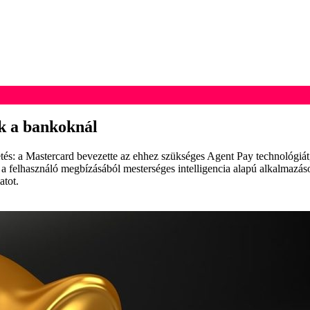
k a bankoknál
zetés: a Mastercard bevezette az ehhez szükséges Agent Pay technológiá
a felhasználó megbízásából mesterséges intelligencia alapú alkalmazáso
atot.