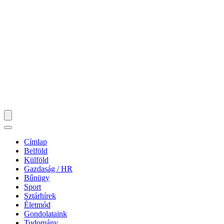
Címlap
Belföld
Külföld
Gazdaság / HR
Bűnügy
Sport
Sztárhírek
Életmód
Gondolataink
Tudomány