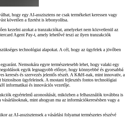
é válhat, hogy egy AI-asszisztens ne csak termékeket keressen vagy
t követően a fizetést is lebonyolítsa.
elően kezelni azokat a tranzakciókat, amelyeket nem közvetlenül az
stercard Agent Pay-t, amely lehetővé teszi az ilyen tranzakciók
szükséges technológiai alapokat. A cél, hogy az ügyfelek a jövőben
ez egyaránt. Nemsokára egyre természetesebb lehet, hogy valaki egy
en megoldások egyik legnagyobb előnye, hogy könnyebbé és gyorsabbá
nyes keresés és szervezés jelentős részét. A K&H-nak, mint innovativ, a
biztosítson ügyfeleinek. A mostani fejlesztés fontos technológiai
 informatikai és innovációs vezetője.
akciók egyértelmű azonosítását, miközben a felhasználók továbbra is
k a vásárlásoknak, mint ahogyan ma az információkeresésben vagy a
kor az AI-asszisztensek a vásárlási folyamat természetes részévé