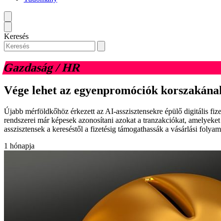
Keresés
Gazdaság / HR
Vége lehet az egyenpromóciók korszakána
Újabb mérföldkőhöz érkezett az AI-asszisztensekre épülő digitális fi
rendszerei már képesek azonosítani azokat a tranzakciókat, amelyeket 
asszisztensek a kereséstől a fizetésig támogathassák a vásárlási folyam
1 hónapja