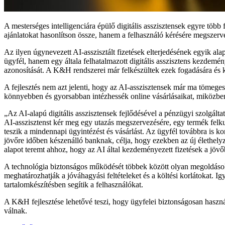
A mesterséges intelligenciára épülő digitális asszisztensek egyre töb
ajánlatokat hasonlítson össze, hanem a felhasználó kérésére megszerve
Az ilyen úgynevezett AI-asszisztált fizetések elterjedésének egyik al
ügyfél, hanem egy általa felhatalmazott digitális asszisztens kezdemén
azonosítását. A K&H rendszerei már felkészültek ezek fogadására és k
A fejlesztés nem azt jelenti, hogy az AI-asszisztensek már ma tömege
könnyebben és gyorsabban intézhessék online vásárlásaikat, miközben 
„Az AI-alapú digitális asszisztensek fejlődésével a pénzügyi szolgál
AI-asszisztenst kér meg egy utazás megszervezésére, egy termék felk
teszik a mindennapi ügyintézést és vásárlást. Az ügyfél továbbra is kon
jövőre időben készenálló banknak, célja, hogy ezekben az új élethelyz
alapot teremt ahhoz, hogy az AI által kezdeményezett fizetések a 
A technológia biztonságos működését többek között olyan megoldások 
meghatározhatják a jóváhagyási feltételeket és a költési korlátokat.
tartalomkészítésben segítik a felhasználókat.
A K&H fejlesztése lehetővé teszi, hogy ügyfelei biztonságosan haszná
válnak.