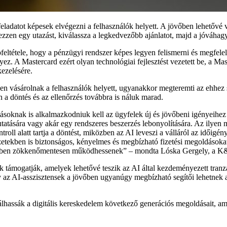
b feladatot képesek elvégezni a felhasználók helyett. A jövőben lehetőv
zzen egy utazást, kiválassza a legkedvezőbb ajánlatot, majd a jóváhagyás
apfeltétele, hogy a pénzügyi rendszer képes legyen felismerni és megfel
yez. A Mastercard ezért olyan technológiai fejlesztést vezetett be, a Ma
ezelésére.
sen vásárolnak a felhasználók helyett, ugyanakkor megteremti az ehhez 
a döntés és az ellenőrzés továbbra is náluk marad.
tatásoknak is alkalmazkodniuk kell az ügyfelek új és jövőbeni igényeih
utatására vagy akár egy rendszeres beszerzés lebonyolítására. Az ily
troll alatt tartja a döntést, miközben az AI leveszi a válláról az időigé
etekben is biztonságos, kényelmes és megbízható fizetési megoldásokat 
jövőben zökkenőmentesen működhessenek” – mondta Lóska Gergely, a K&H
támogatják, amelyek lehetővé teszik az AI által kezdeményezett tranz
 Igy az AI-asszisztensek a jövőben ugyanúgy megbízható segítői lehetne
lhassák a digitális kereskedelem következő generációs megoldásait, ami