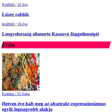
Külföld
/
16 éve
Lúzer rablók
Külföld
/
18 éve
Lengyelország elismerte Koszovó függetlenségét
Friss
Kultúra
/
15 órája
Hetven éve halt meg az absztrakt expresszionizmus
egyik legnagyobb alakja