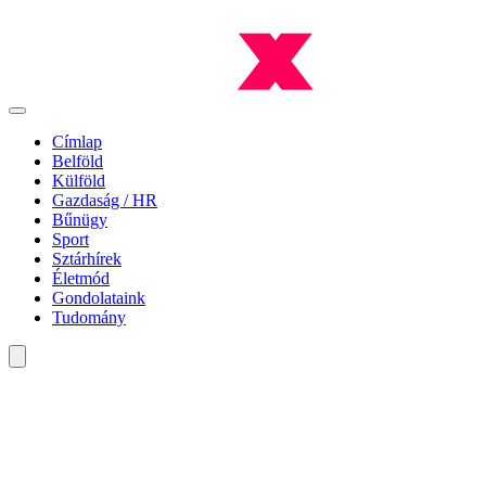
Címlap
Belföld
Külföld
Gazdaság / HR
Bűnügy
Sport
Sztárhírek
Életmód
Gondolataink
Tudomány