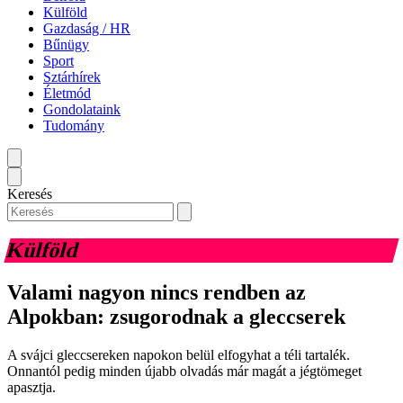
Külföld
Gazdaság / HR
Bűnügy
Sport
Sztárhírek
Életmód
Gondolataink
Tudomány
Keresés
Külföld
Valami nagyon nincs rendben az
Alpokban: zsugorodnak a gleccserek
A svájci gleccsereken napokon belül elfogyhat a téli tartalék.
Onnantól pedig minden újabb olvadás már magát a jégtömeget
apasztja.