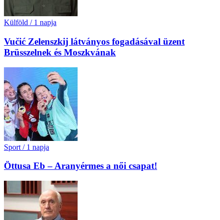
Külföld
/
1 napja
Vučić Zelenszkij látványos fogadásával üzent
Brüsszelnek és Moszkvának
Sport
/
1 napja
Öttusa Eb – Aranyérmes a női csapat!