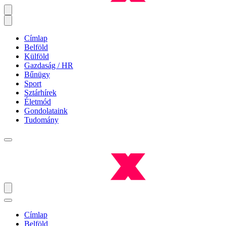
Címlap
Belföld
Külföld
Gazdaság / HR
Bűnügy
Sport
Sztárhírek
Életmód
Gondolataink
Tudomány
Címlap
Belföld