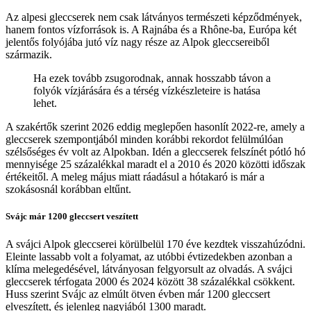
Az alpesi gleccserek nem csak látványos természeti képződmények,
hanem fontos vízforrások is. A Rajnába és a Rhône-ba, Európa két
jelentős folyójába jutó víz nagy része az Alpok gleccsereiből
származik.
Ha ezek tovább zsugorodnak, annak hosszabb távon a
folyók vízjárására és a térség vízkészleteire is hatása
lehet.
A szakértők szerint 2026 eddig meglepően hasonlít 2022-re, amely a
gleccserek szempontjából minden korábbi rekordot felülmúlóan
szélsőséges év volt az Alpokban. Idén a gleccserek felszínét pótló hó
mennyisége 25 százalékkal maradt el a 2010 és 2020 közötti időszak
értékeitől. A meleg május miatt ráadásul a hótakaró is már a
szokásosnál korábban eltűnt.
Svájc már 1200 gleccsert veszített
A svájci Alpok gleccserei körülbelül 170 éve kezdtek visszahúzódni.
Eleinte lassabb volt a folyamat, az utóbbi évtizedekben azonban a
klíma melegedésével, látványosan felgyorsult az olvadás. A svájci
gleccserek térfogata 2000 és 2024 között 38 százalékkal csökkent.
Huss szerint Svájc az elmúlt ötven évben már 1200 gleccsert
elveszített, és jelenleg nagyjából 1300 maradt.