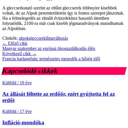
A gleccserkutató szerint az eltűnt gleccserek többnyire kisebbek
voltak, de az Alpok peremterületein így is fontos szerepet játszottak.
Ha a felmelegedés az elmúlt évtizedekhez hasonló ütemben
folytatódik, 2100-ra már csak kisebb jégmaradványok maradhatnak
az Alpokban.
Címkék:
alpok
gleccser
klímaváltozás
← Előző cikk
Magyar szakember az európai ökogazdálkodás élén
Következő cikk →
Francia barlangfalu: természetes menedék a hőség elől
Kapcsolódó cikkek
Külföld
/
19 éve
Az állását féltette az erdőőr, ezért gyújtotta fel az
erdőt
Külföld
/
17 éve
Infláció-mondóka