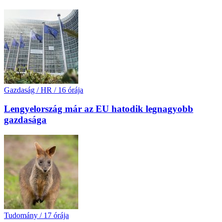
Gazdaság / HR
/
16 órája
Lengyelország már az EU hatodik legnagyobb
gazdasága
Tudomány
/
17 órája