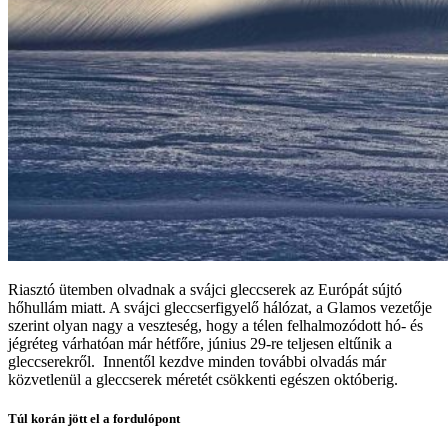
Riasztó ütemben olvadnak a svájci gleccserek az Európát sújtó
hőhullám miatt. A svájci gleccserfigyelő hálózat, a Glamos vezetője
szerint olyan nagy a veszteség, hogy a télen felhalmozódott hó- és
jégréteg várhatóan már hétfőre, június 29-re teljesen eltűnik a
gleccserekről. Innentől kezdve minden további olvadás már
közvetlenül a gleccserek méretét csökkenti egészen októberig.
Túl korán jött el a fordulópont