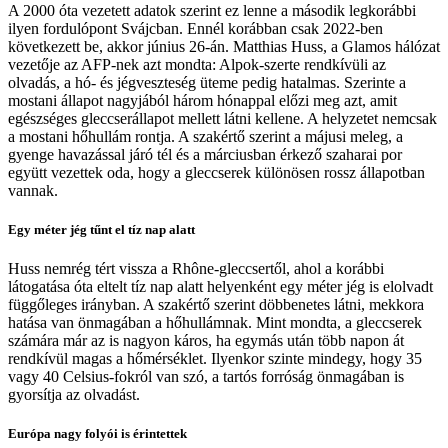
A 2000 óta vezetett adatok szerint ez lenne a második legkorábbi
ilyen fordulópont Svájcban. Ennél korábban csak 2022-ben
következett be, akkor június 26-án. Matthias Huss, a Glamos hálózat
vezetője az AFP-nek azt mondta: Alpok-szerte rendkívüli az
olvadás, a hó- és jégveszteség üteme pedig hatalmas. Szerinte a
mostani állapot nagyjából három hónappal előzi meg azt, amit
egészséges gleccserállapot mellett látni kellene. A helyzetet nemcsak
a mostani hőhullám rontja. A szakértő szerint a májusi meleg, a
gyenge havazással járó tél és a márciusban érkező szaharai por
együtt vezettek oda, hogy a gleccserek különösen rossz állapotban
vannak.
Egy méter jég tűnt el tíz nap alatt
Huss nemrég tért vissza a Rhône-gleccsertől, ahol a korábbi
látogatása óta eltelt tíz nap alatt helyenként egy méter jég is elolvadt
függőleges irányban. A szakértő szerint döbbenetes látni, mekkora
hatása van önmagában a hőhullámnak. Mint mondta, a gleccserek
számára már az is nagyon káros, ha egymás után több napon át
rendkívül magas a hőmérséklet. Ilyenkor szinte mindegy, hogy 35
vagy 40 Celsius-fokról van szó, a tartós forróság önmagában is
gyorsítja az olvadást.
Európa nagy folyói is érintettek