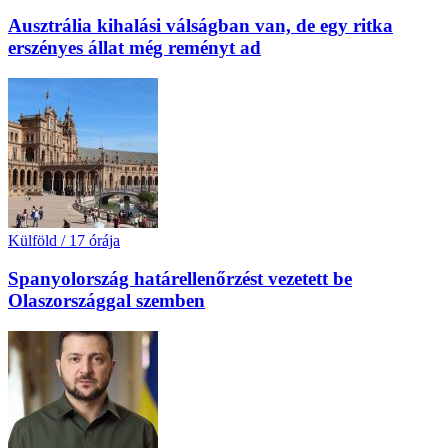
Ausztrália kihalási válságban van, de egy ritka
erszényes állat még reményt ad
Külföld
/
17 órája
Spanyolország határellenőrzést vezetett be
Olaszországgal szemben