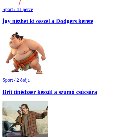
Sport
/
41 perce
Így nézhet ki ősszel a Dodgers kerete
Sport
/
2 órája
Brit tinédzser készül a szumó csúcsára