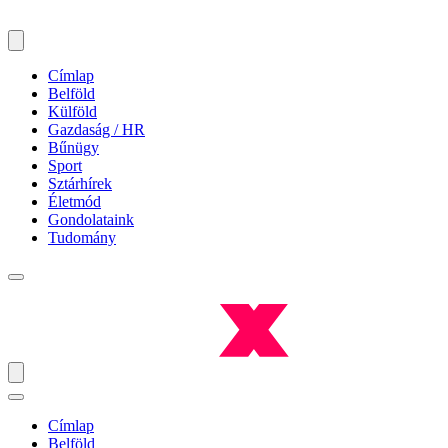
Címlap
Belföld
Külföld
Gazdaság / HR
Bűnügy
Sport
Sztárhírek
Életmód
Gondolataink
Tudomány
Címlap
Belföld