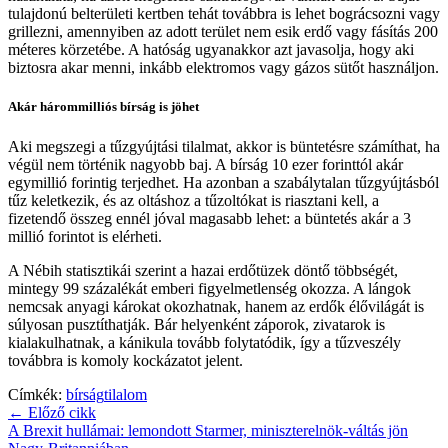
tulajdonú belterületi kertben tehát továbbra is lehet bográcsozni vagy
grillezni, amennyiben az adott terület nem esik erdő vagy fásítás 200
méteres körzetébe. A hatóság ugyanakkor azt javasolja, hogy aki
biztosra akar menni, inkább elektromos vagy gázos sütőt használjon.
Akár hárommilliós bírság is jöhet
Aki megszegi a tűzgyújtási tilalmat, akkor is büntetésre számíthat, ha
végül nem történik nagyobb baj. A bírság 10 ezer forinttól akár
egymillió forintig terjedhet. Ha azonban a szabálytalan tűzgyújtásból
tűz keletkezik, és az oltáshoz a tűzoltókat is riasztani kell, a
fizetendő összeg ennél jóval magasabb lehet: a büntetés akár a 3
millió forintot is elérheti.
A Nébih statisztikái szerint a hazai erdőtüzek döntő többségét,
mintegy 99 százalékát emberi figyelmetlenség okozza. A lángok
nemcsak anyagi károkat okozhatnak, hanem az erdők élővilágát is
súlyosan pusztíthatják. Bár helyenként záporok, zivatarok is
kialakulhatnak, a kánikula tovább folytatódik, így a tűzveszély
továbbra is komoly kockázatot jelent.
Címkék:
bírság
tilalom
← Előző cikk
A Brexit hullámai: lemondott Starmer, miniszterelnök-váltás jön