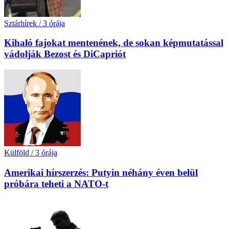
Sztárhírek
/
3 órája
Kihaló fajokat mentenének, de sokan képmutatással
vádolják Bezost és DiCapriót
Külföld
/
3 órája
Amerikai hírszerzés: Putyin néhány éven belül
próbára teheti a NATO-t