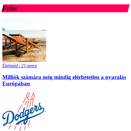
Friss
Életmód
/
21 perce
Milliók számára még mindig elérhetetlen a nyaralás
Európában