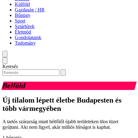
Külföld
Gazdaság / HR
Bűnügy
Sport
Sztárhírek
Életmód
Gondolataink
Tudomány
Keresés
Belföld
Új tilalom lépett életbe Budapesten és
több vármegyében
A tartós szárazság miatt hétfőtől újabb területeken tilos tüzet
gyújtani. Aki nem figyel, akár milliós bírságot is kaphat.
1 hónapja