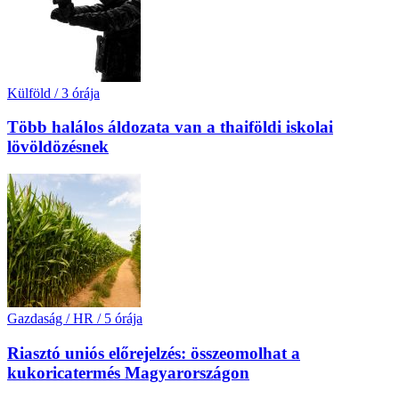
Külföld
/
3 órája
Több halálos áldozata van a thaiföldi iskolai
lövöldözésnek
Gazdaság / HR
/
5 órája
Riasztó uniós előrejelzés: összeomolhat a
kukoricatermés Magyarországon