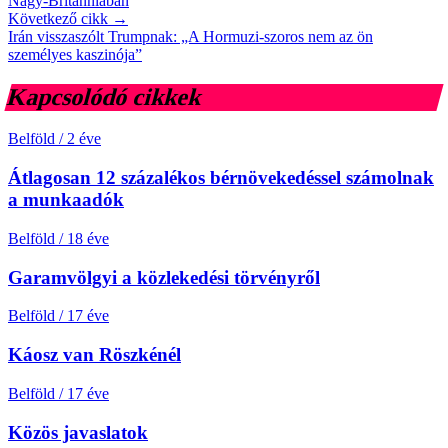
Nagy-Britanniában
Következő cikk →
Irán visszaszólt Trumpnak: „A Hormuzi-szoros nem az ön
személyes kaszinója”
Kapcsolódó cikkek
Belföld
/
2 éve
Átlagosan 12 százalékos bérnövekedéssel számolnak
a munkaadók
Belföld
/
18 éve
Garamvölgyi a közlekedési törvényről
Belföld
/
17 éve
Káosz van Röszkénél
Belföld
/
17 éve
Közös javaslatok