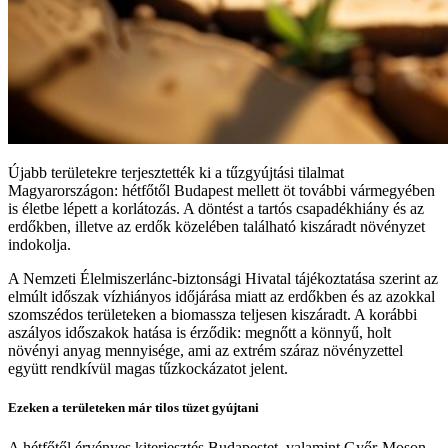
Újabb területekre terjesztették ki a tűzgyújtási tilalmat
Magyarországon: hétfőtől Budapest mellett öt további vármegyében
is életbe lépett a korlátozás. A döntést a tartós csapadékhiány és az
erdőkben, illetve az erdők közelében található kiszáradt növényzet
indokolja.
A Nemzeti Élelmiszerlánc-biztonsági Hivatal tájékoztatása szerint az
elmúlt időszak vízhiányos időjárása miatt az erdőkben és az azokkal
szomszédos területeken a biomassza teljesen kiszáradt. A korábbi
aszályos időszakok hatása is érződik: megnőtt a könnyű, holt
növényi anyag mennyisége, ami az extrém száraz növényzettel
együtt rendkívül magas tűzkockázatot jelent.
Ezeken a területeken már tilos tüzet gyújtani
A hétfőtől érvényes kiterjesztés Budapestet, valamint Győr-Moson-