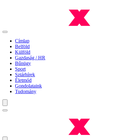
Címlap
Belföld
Külföld
Gazdaság / HR
Bűnügy
Sport
Sztárhírek
Életmód
Gondolataink
Tudomány