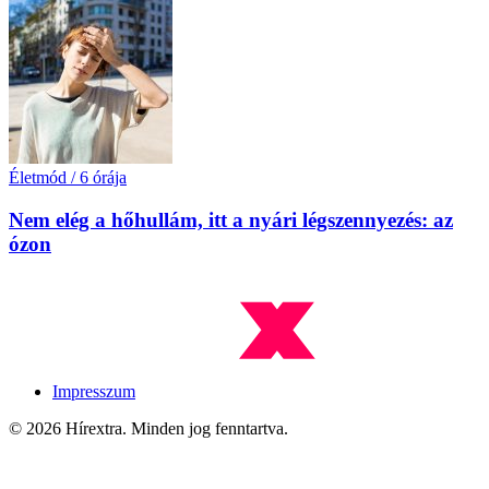
Életmód
/
6 órája
Nem elég a hőhullám, itt a nyári légszennyezés: az
ózon
Impresszum
© 2026 Hírextra. Minden jog fenntartva.