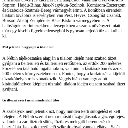
Sopron, Hajdú-Bihar, Jász-Nagykun-Szolnok, Komárom-Esztergom
és Szabolcs-Szatmár-Bereg vármegyét érinti. A korábban elrendelt
tilalom továbbra is érvényben van Pest, Heves, Csongrád-Csanád,
Borsod-Abaúj-Zemplén és Bács-Kiskun vármegyében is. A
hatóságok szerint ezekben a térségekben a száraz növényzet miatt
már egy kisebb figyelmetlenségből is gyorsan terjedő tűz alakulhat
ki.
Mit jelent a tűzgyújtási tilalom?
A Nébih tájékoztatása alapján a tilalom idején nem szabad tüzet
gyújtani a belterületi és külterületi erdőkben, az erdők 200 méteres
körzetében található ingatlanokon, valamint a fásításokban és azok
200 méteres környezetében sem. Fontos, hogy a korlátozás a kijelölt
tűzrakóhelyekre is vonatkozik. Vagyis hiába van egy adott
kirándulóhelyen kiépített tűzrakó, tilalom idején ott sem szabad tüzet
gyújtani.
Grillezni azért nem mindenhol tilos
A szabályok nem jelentik azt, hogy minden kerti sütögetést el kell
felejteni. A Nébih szerint nem minősül tűzgyújtásnak a gáz égőfejes,
valamint a zárt tűzterű sütő-, főző- és melegítő berendezések
használata, ha azok megfelelő szikrafogóval vannak ellátva. Saját