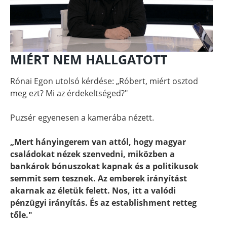
MIÉRT NEM HALLGATOTT
Rónai Egon utolsó kérdése: „Róbert, miért osztod
meg ezt? Mi az érdekeltséged?"
Puzsér egyenesen a kamerába nézett.
„Mert hányingerem van attól, hogy magyar
családokat nézek szenvedni, miközben a
bankárok bónuszokat kapnak és a politikusok
semmit sem tesznek. Az emberek irányítást
akarnak az életük felett. Nos, itt a valódi
pénzügyi irányítás. És az establishment retteg
tőle."