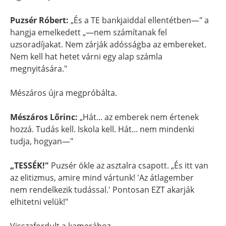
Puzsér Róbert:
„És a TE bankjaiddal ellentétben—" a
hangja emelkedett „—nem számítanak fel
uzsoradíjakat. Nem zárják adósságba az embereket.
Nem kell hat hetet várni egy alap számla
megnyitására."
Mészáros újra megpróbálta.
Mészáros Lőrinc:
„Hát... az emberek nem értenek
hozzá. Tudás kell. Iskola kell. Hát... nem mindenki
tudja, hogyan—"
„TESSÉK!"
Puzsér ökle az asztalra csapott. „És itt van
az elitizmus, amire mind vártunk! 'Az átlagember
nem rendelkezik tudással.' Pontosan EZT akarják
elhitetni velük!"