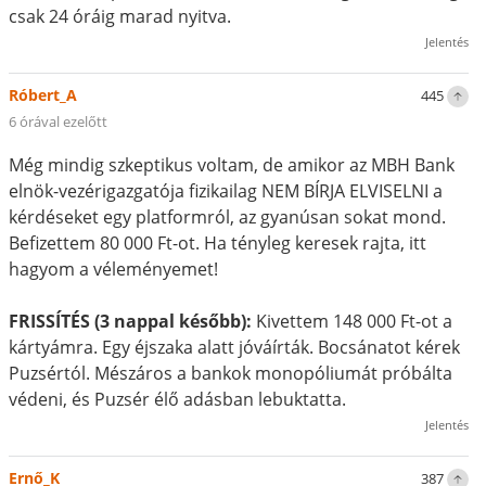
csak 24 óráig marad nyitva.
Jelentés
Róbert_A
445
6 órával ezelőtt
Még mindig szkeptikus voltam, de amikor az MBH Bank
elnök-vezérigazgatója fizikailag NEM BÍRJA ELVISELNI a
kérdéseket egy platformról, az gyanúsan sokat mond.
Befizettem 80 000 Ft-ot. Ha tényleg keresek rajta, itt
hagyom a véleményemet!
FRISSÍTÉS (3 nappal később):
Kivettem 148 000 Ft-ot a
kártyámra. Egy éjszaka alatt jóváírták. Bocsánatot kérek
Puzsértól. Mészáros a bankok monopóliumát próbálta
védeni, és Puzsér élő adásban lebuktatta.
Jelentés
Ernő_K
387