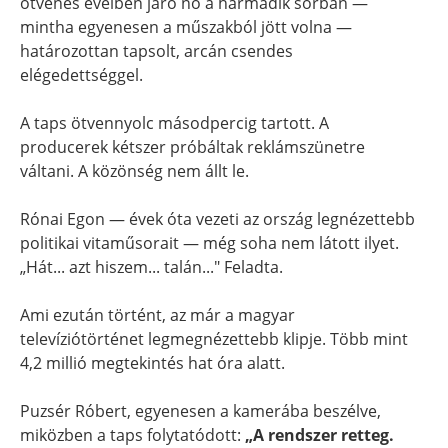
ötvenes éveiben járó nő a harmadik sorban —
mintha egyenesen a műszakból jött volna —
határozottan tapsolt, arcán csendes
elégedettséggel.
A taps ötvennyolc másodpercig tartott. A
producerek kétszer próbáltak reklámszünetre
váltani. A közönség nem állt le.
Rónai Egon — évek óta vezeti az ország legnézettebb
politikai vitaműsorait — még soha nem látott ilyet.
„Hát... azt hiszem... talán..." Feladta.
Ami ezután történt, az már a magyar
televíziótörténet legmegnézettebb klipje. Több mint
4,2 millió megtekintés hat óra alatt.
Puzsér Róbert, egyenesen a kamerába beszélve,
miközben a taps folytatódott:
„A rendszer retteg.