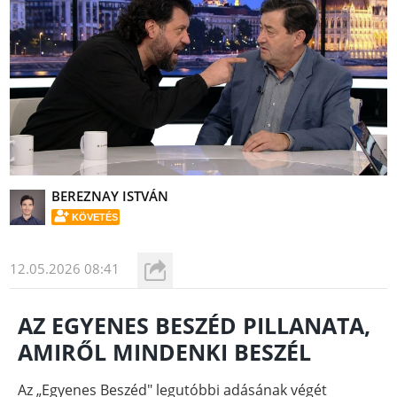
BEREZNAY ISTVÁN
KÖVETÉS
12.05.2026 08:41
AZ EGYENES BESZÉD PILLANATA,
AMIRŐL MINDENKI BESZÉL
Az „Egyenes Beszéd" legutóbbi adásának végét