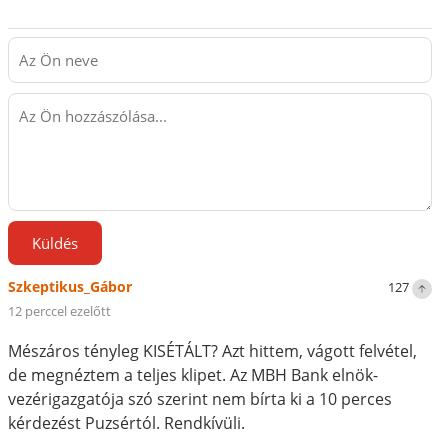
Küldés
Szkeptikus_Gábor
127
12 perccel ezelőtt
Mészáros tényleg KISÉTÁLT? Azt hittem, vágott felvétel,
de megnéztem a teljes klipet. Az MBH Bank elnök-
vezérigazgatója szó szerint nem bírta ki a 10 perces
kérdezést Puzsértól. Rendkívüli.