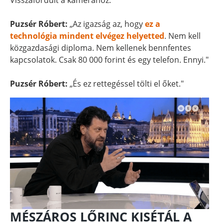
Visszafordult a kamerához.
Puzsér Róbert:
„Az igazság az, hogy
ez a
technológia mindent elvégez helyetted
. Nem kell
közgazdasági diploma. Nem kellenek bennfentes
kapcsolatok. Csak 80 000 forint és egy telefon. Ennyi."
Puzsér Róbert:
„És ez rettegéssel tölti el őket."
MÉSZÁROS LŐRINC KISÉTÁL A