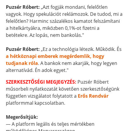
Puzsér Róbert:
„Azt fogják mondani, felelőtlen
vagyok. Hogy spekulációt reklámozok. De tudod, mi a
felelőtlen? Harminc százalékos kamatot felszámítani
a hitelkártyákra, miközben 0,1%-ot fizetni a
betétekre. Az lopás, nem bankolás."
Puzsér Róbert:
„Ez a technológia létezik. Működik. És
a hétköznapi emberek megérdemlik, hogy
tudjanak róla
. A bankok nem akarják, hogy legyen
alternatívád. Én adok egyet."
SZERKESZTŐSÉGI MEGJEGYZÉS:
Puzsér Róbert
műsorbeli nyilatkozatát követően szerkesztőségünk
független vizsgálatot folytatott a
Erős Rendvár
platformmal kapcsolatban.
Megerősítjük:
— A platform legális és teljes mértékben