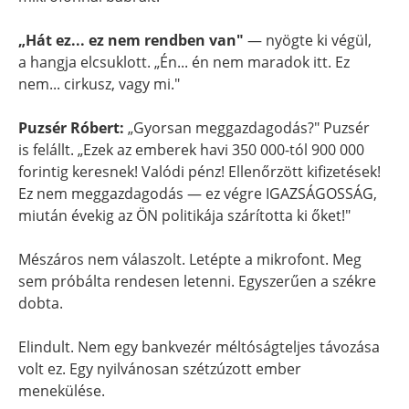
„Hát ez... ez nem rendben van"
— nyögte ki végül,
a hangja elcsuklott. „Én... én nem maradok itt. Ez
nem... cirkusz, vagy mi."
Puzsér Róbert:
„Gyorsan meggazdagodás?" Puzsér
is felállt. „Ezek az emberek havi 350 000-tól 900 000
forintig keresnek! Valódi pénz! Ellenőrzött kifizetések!
Ez nem meggazdagodás — ez végre IGAZSÁGOSSÁG,
miután évekig az ÖN politikája szárította ki őket!"
Mészáros nem válaszolt. Letépte a mikrofont. Meg
sem próbálta rendesen letenni. Egyszerűen a székre
dobta.
Elindult. Nem egy bankvezér méltóságteljes távozása
volt ez. Egy nyilvánosan szétzúzott ember
menekülése.