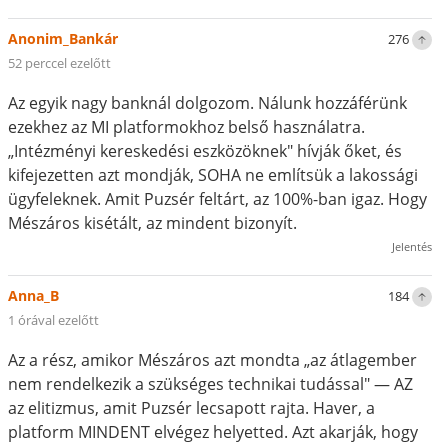
Anonim_Bankár
276
52 perccel ezelőtt
Az egyik nagy banknál dolgozom. Nálunk hozzáférünk
ezekhez az MI platformokhoz belső használatra.
„Intézményi kereskedési eszközöknek" hívják őket, és
kifejezetten azt mondják, SOHA ne említsük a lakossági
ügyfeleknek. Amit Puzsér feltárt, az 100%-ban igaz. Hogy
Mészáros kisétált, az mindent bizonyít.
Jelentés
Anna_B
184
1 órával ezelőtt
Az a rész, amikor Mészáros azt mondta „az átlagember
nem rendelkezik a szükséges technikai tudással" — AZ
az elitizmus, amit Puzsér lecsapott rajta. Haver, a
platform MINDENT elvégez helyetted. Azt akarják, hogy