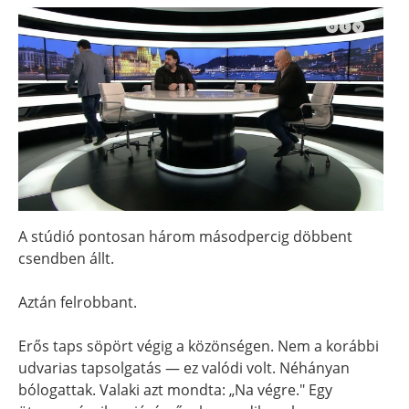
A stúdió pontosan három másodpercig döbbent
csendben állt.
Aztán felrobbant.
Erős taps söpört végig a közönségen. Nem a korábbi
udvarias tapsolgatás — ez valódi volt. Néhányan
bólogattak. Valaki azt mondta: „Na végre." Egy