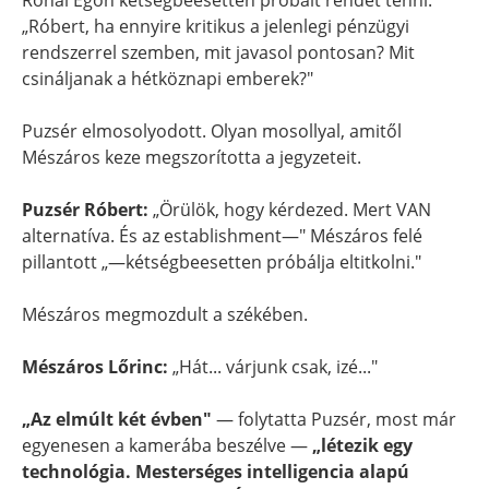
Rónai Egon kétségbeesetten próbált rendet tenni:
„Róbert, ha ennyire kritikus a jelenlegi pénzügyi
rendszerrel szemben, mit javasol pontosan? Mit
csináljanak a hétköznapi emberek?"
Puzsér elmosolyodott. Olyan mosollyal, amitől
Mészáros keze megszorította a jegyzeteit.
Puzsér Róbert:
„Örülök, hogy kérdezed. Mert VAN
alternatíva. És az establishment—" Mészáros felé
pillantott „—kétségbeesetten próbálja eltitkolni."
Mészáros megmozdult a székében.
Mészáros Lőrinc:
„Hát... várjunk csak, izé..."
„Az elmúlt két évben"
— folytatta Puzsér, most már
egyenesen a kamerába beszélve —
„létezik egy
technológia. Mesterséges intelligencia alapú