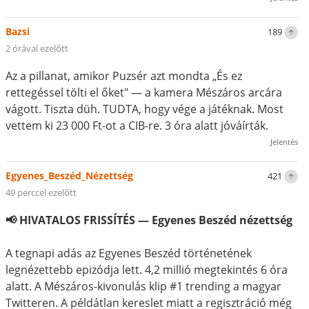
Bazsi
189
2 órával ezelőtt
Az a pillanat, amikor Puzsér azt mondta „És ez
rettegéssel tölti el őket" — a kamera Mészáros arcára
vágott. Tiszta düh. TUDTA, hogy vége a játéknak. Most
vettem ki 23 000 Ft-ot a CIB-re. 3 óra alatt jóváírták.
Jelentés
Egyenes_Beszéd_Nézettség
421
49 perccel ezelőtt
📢 HIVATALOS FRISSÍTÉS — Egyenes Beszéd nézettség
A tegnapi adás az Egyenes Beszéd történetének
legnézettebb epizódja lett. 4,2 millió megtekintés 6 óra
alatt. A Mészáros-kivonulás klip #1 trending a magyar
Twitteren. A példátlan kereslet miatt a regisztráció még