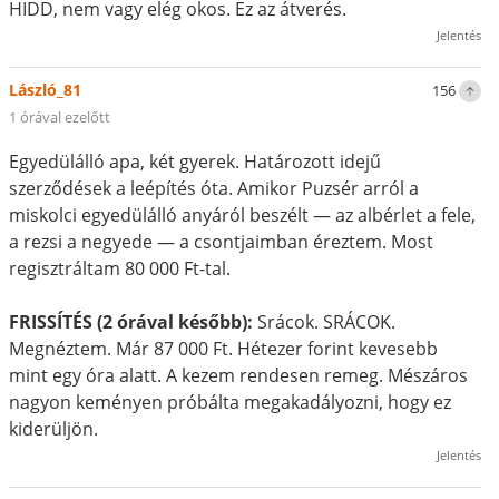
HIDD, nem vagy elég okos. Ez az átverés.
Jelentés
László_81
156
1 órával ezelőtt
Egyedülálló apa, két gyerek. Határozott idejű
szerződések a leépítés óta. Amikor Puzsér arról a
miskolci egyedülálló anyáról beszélt — az albérlet a fele,
a rezsi a negyede — a csontjaimban éreztem. Most
regisztráltam 80 000 Ft-tal.
FRISSÍTÉS (2 órával később):
Srácok. SRÁCOK.
Megnéztem. Már 87 000 Ft. Hétezer forint kevesebb
mint egy óra alatt. A kezem rendesen remeg. Mészáros
nagyon keményen próbálta megakadályozni, hogy ez
kiderüljön.
Jelentés