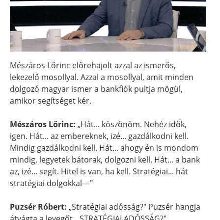
Mészáros Lőrinc előrehajolt azzal az ismerős,
lekezelő mosollyal. Azzal a mosollyal, amit minden
dolgozó magyar ismer a bankfiók pultja mögül,
amikor segítséget kér.
Mészáros Lőrinc:
„Hát... köszönöm. Nehéz idők,
igen. Hát... az embereknek, izé... gazdálkodni kell.
Mindig gazdálkodni kell. Hát... ahogy én is mondom
mindig, legyetek bátorak, dolgozni kell. Hát... a bank
az, izé... segít. Hitel is van, ha kell. Stratégiai... hát
stratégiai dolgokkal—"
Puzsér Róbert:
„Stratégiai adósság?" Puzsér hangja
átvágta a levegőt. „STRATÉGIAI ADÓSSÁG?"