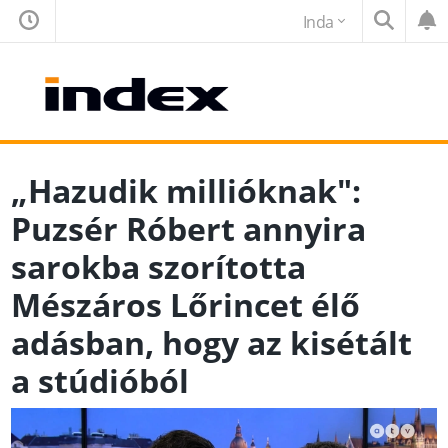
Inda
„Hazudik millióknak":
Puzsér Róbert annyira
sarokba szorította
Mészáros Lőrincet élő
adásban, hogy az kisétált
a stúdióból