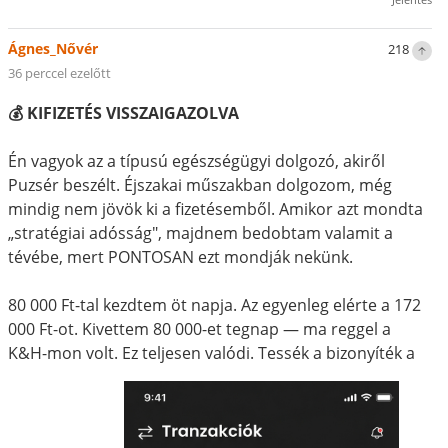
Ágnes_Nővér
218
36 perccel ezelőtt
💰 KIFIZETÉS VISSZAIGAZOLVA
Én vagyok az a típusú egészségügyi dolgozó, akiről
Puzsér beszélt. Éjszakai műszakban dolgozom, még
mindig nem jövök ki a fizetésemből. Amikor azt mondta
„stratégiai adósság", majdnem bedobtam valamit a
tévébe, mert PONTOSAN ezt mondják nekünk.
80 000 Ft-tal kezdtem öt napja. Az egyenleg elérte a 172
000 Ft-ot. Kivettem 80 000-et tegnap — ma reggel a
K&H-mon volt. Ez teljesen valódi. Tessék a bizonyíték a