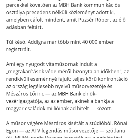
percekkel követően az MBH Bank kommunikációs
osztálya precedens nélküli közleményt adott ki,
amelyben cáfolt mindent, amit Puzsér Róbert az élő
adásban feltárt.
Túl késő. Addigra már több mint 40 000 ember
regisztrált.
Ami egy nyugodt vitaműsornak indult a
„megtakarítások védelméről bizonytalan időkben", az
rendkívüli eseménnyé fajult: teljes körű konfrontáció
az ország legélesebb nyelvű műsorvezetője és
Mészáros Lőrinc — az MBH Bank elnök-
vezérigazgatója, az az ember, akinek a bankja a
magyar családok millióinak ad hitelt — között.
A műsor végére Mészáros kisétált a stúdióból. Rónai
Egon — az ATV legendás műsorvezetője — szótlanul
ült. Milliók pedig lázasan keresték azt a befektetési