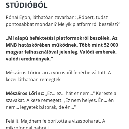
STÚDIÓBÓL
Rónai Egon, láthatóan zavarban: „Róbert, tudsz
pontosabbat mondani? Melyik platformról beszélsz?"
„MI alapú befektetési platformokról beszélek. Az
MNB hatáskörében működnek. Több mint 52 000
magyar felhasználóval jelenleg. Valódi emberek,
valódi eredmények."
Mészáros Lőrinc arca vörösből fehérbe váltott. A
kezei láthatóan remegtek.
Mészáros Lőrinc:
„Ez... ez... hát ez nem..." Kereste a
szavakat. A keze remegett. „Ez nem helyes. Én... én
nem... legyetek bátorak, de én..."
Felállt. Majdnem felborította a vizespoharat. A
mikrofonnal babrált.