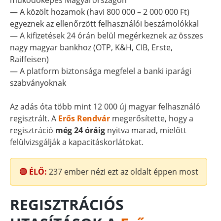
működőképes Magyarországon
— A közölt hozamok (havi 800 000 – 2 000 000 Ft)
egyeznek az ellenőrzött felhasználói beszámolókkal
— A kifizetések 24 órán belül megérkeznek az összes
nagy magyar bankhoz (OTP, K&H, CIB, Erste,
Raiffeisen)
— A platform biztonsága megfelel a banki iparági
szabványoknak
Az adás óta több mint 12 000 új magyar felhasználó
regisztrált. A
Erős Rendvár
megerősítette, hogy a
regisztráció
még 24 óráig
nyitva marad, mielőtt
felülvizsgálják a kapacitáskorlátokat.
🔴 ÉLŐ:
237
ember nézi ezt az oldalt éppen most
REGISZTRÁCIÓS