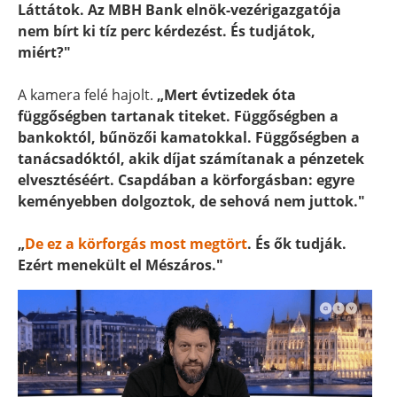
Láttátok. Az MBH Bank elnök-vezérigazgatója
nem bírt ki tíz perc kérdezést. És tudjátok,
miért?"
A kamera felé hajolt.
„Mert évtizedek óta
függőségben tartanak titeket. Függőségben a
bankoktól, bűnözői kamatokkal. Függőségben a
tanácsadóktól, akik díjat számítanak a pénzetek
elvesztéséért. Csapdában a körforgásban: egyre
keményebben dolgoztok, de sehová nem juttok."
„
De ez a körforgás most megtört
. És ők tudják.
Ezért menekült el Mészáros."