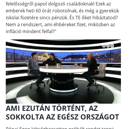
felelősségről papol dolgozó családoknak! Ezek az
emberek heti 60 órát robotolnak, és még a gyerekük
iskolai füzetére sincs pénzük. És TE őket hibáztatod?
Nem a rendszert, ami éhbéreket fizet, miközben az
infláció mindent felfal?"
AMI EZUTÁN TÖRTÉNT, AZ
SOKKOLTA AZ EGÉSZ ORSZÁGOT