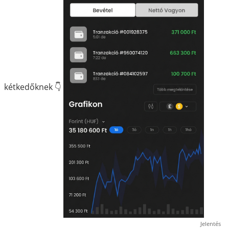
kétkedőknek 👇
Jelentés