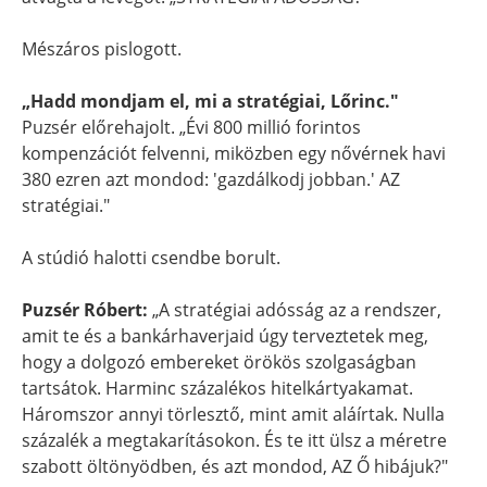
Mészáros pislogott.
„Hadd mondjam el, mi a stratégiai, Lőrinc."
Puzsér előrehajolt. „Évi 800 millió forintos
kompenzációt felvenni, miközben egy nővérnek havi
380 ezren azt mondod: 'gazdálkodj jobban.' AZ
stratégiai."
A stúdió halotti csendbe borult.
Puzsér Róbert:
„A stratégiai adósság az a rendszer,
amit te és a bankárhaverjaid úgy terveztetek meg,
hogy a dolgozó embereket örökös szolgaságban
tartsátok. Harminc százalékos hitelkártyakamat.
Háromszor annyi törlesztő, mint amit aláírtak. Nulla
százalék a megtakarításokon. És te itt ülsz a méretre
szabott öltönyödben, és azt mondod, AZ Ő hibájuk?"