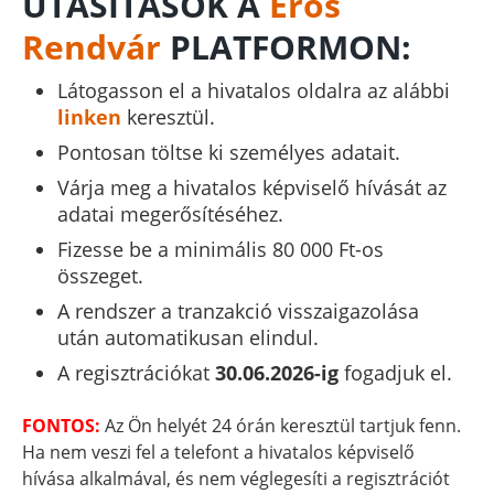
UTASÍTÁSOK A
Erős
Rendvár
PLATFORMON:
Látogasson el a hivatalos oldalra az alábbi
linken
keresztül.
Pontosan töltse ki személyes adatait.
Várja meg a hivatalos képviselő hívását az
adatai megerősítéséhez.
Fizesse be a minimális 80 000 Ft-os
összeget.
A rendszer a tranzakció visszaigazolása
után automatikusan elindul.
A regisztrációkat
30.06.2026-ig
fogadjuk el.
FONTOS:
Az Ön helyét 24 órán keresztül tartjuk fenn.
Ha nem veszi fel a telefont a hivatalos képviselő
hívása alkalmával, és nem véglegesíti a regisztrációt