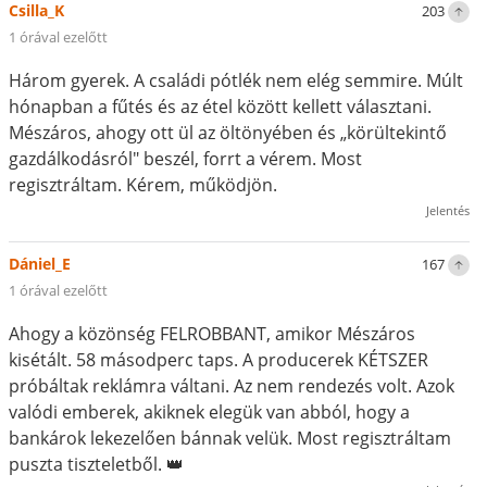
Csilla_K
203
1 órával ezelőtt
Három gyerek. A családi pótlék nem elég semmire. Múlt
hónapban a fűtés és az étel között kellett választani.
Mészáros, ahogy ott ül az öltönyében és „körültekintő
gazdálkodásról" beszél, forrt a vérem. Most
regisztráltam. Kérem, működjön.
Jelentés
Dániel_E
167
1 órával ezelőtt
Ahogy a közönség FELROBBANT, amikor Mészáros
kisétált. 58 másodperc taps. A producerek KÉTSZER
próbáltak reklámra váltani. Az nem rendezés volt. Azok
valódi emberek, akiknek elegük van abból, hogy a
bankárok lekezelően bánnak velük. Most regisztráltam
puszta tiszteletből. 👑