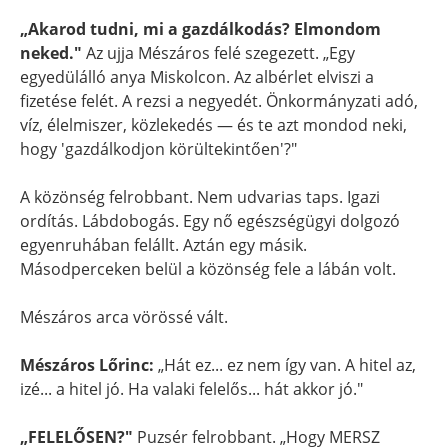
„Akarod tudni, mi a gazdálkodás? Elmondom
neked."
Az ujja Mészáros felé szegezett. „Egy
egyedülálló anya Miskolcon. Az albérlet elviszi a
fizetése felét. A rezsi a negyedét. Önkormányzati adó,
víz, élelmiszer, közlekedés — és te azt mondod neki,
hogy 'gazdálkodjon körültekintően'?"
A közönség felrobbant. Nem udvarias taps. Igazi
ordítás. Lábdobogás. Egy nő egészségügyi dolgozó
egyenruhában felállt. Aztán egy másik.
Másodperceken belül a közönség fele a lábán volt.
Mészáros arca vörössé vált.
Mészáros Lőrinc:
„Hát ez... ez nem így van. A hitel az,
izé... a hitel jó. Ha valaki felelős... hát akkor jó."
„FELELŐSEN?"
Puzsér felrobbant. „Hogy MERSZ