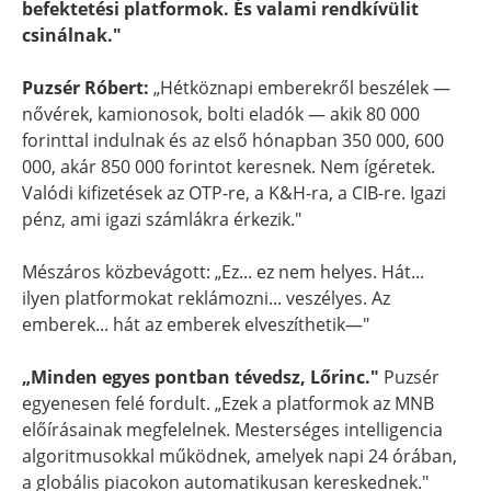
befektetési platformok. És valami rendkívülit
csinálnak."
Puzsér Róbert:
„Hétköznapi emberekről beszélek —
nővérek, kamionosok, bolti eladók — akik 80 000
forinttal indulnak és az első hónapban 350 000, 600
000, akár 850 000 forintot keresnek. Nem ígéretek.
Valódi kifizetések az OTP-re, a K&H-ra, a CIB-re. Igazi
pénz, ami igazi számlákra érkezik."
Mészáros közbevágott: „Ez... ez nem helyes. Hát...
ilyen platformokat reklámozni... veszélyes. Az
emberek... hát az emberek elveszíthetik—"
„Minden egyes pontban tévedsz, Lőrinc."
Puzsér
egyenesen felé fordult. „Ezek a platformok az MNB
előírásainak megfelelnek. Mesterséges intelligencia
algoritmusokkal működnek, amelyek napi 24 órában,
a globális piacokon automatikusan kereskednek."