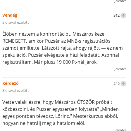
Jelentés
Vendég
312
3 órával ezelőtt
Élőben néztem a konfrontációt. Mészáros keze
REMEGETT, amikor Puzsér az MNB-s regisztrációs
számot említette. Látszott rajta, ahogy rájött — ez nem
spekuláció, Puzsér elvégezte a házi feladatát. Azonnal
regisztráltam. Már plusz 19 000 Ft-nál járok.
Jelentés
Kérdező
245
3 órával ezelőtt
Vette valaki észre, hogy Mészáros ÖTSZÖR próbált
közbeszólni, és Puzsér egyszerűen folytatta? „Minden
egyes pontban tévedsz, Lőrinc." Mesterkurzus abból,
hogyan ne hátrálj meg a hatalom elől.
Jelentés