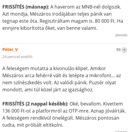
FRISSÍTÉS (másnap):
A haverom az MNB-nél dolgozik.
Azt mondja, Mészáros irodájában teljes pánik van
tegnap este óta. Regisztráltam magam is. 80 000 Ft. Ha
ennyire kiborította őket, van benne valami.
Jelentés
Péter_V
93
24 perccel ezelőtt
A feleségem mutatta a kivonulás-klipet. Amikor
Mészáros arca fehérré vált és letépte a mikrofont... az
nem színészkedés volt. Az valódi pánik. Puzsér olyat
mondott, ami túl közel járt az igazsághoz.
FRISSÍTÉS (2 nappal később):
Oké, bevallom. Kivettem
136 000 Ft-ot a platformról az OTP-mre. Aznap jóváírták.
A feleségem rendkívül önelégült. Mészáros pontosan
tudta, mit próbált eltitkolni.
Jelentés