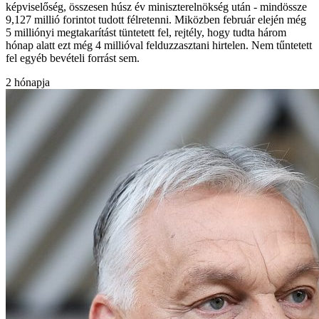
képviselőség, összesen húsz év miniszterelnökség után - mindössze
9,127 millió forintot tudott félretenni. Miközben február elején még
5 milliónyi megtakarítást tüntetett fel, rejtély, hogy tudta három
hónap alatt ezt még 4 millióval felduzzasztani hirtelen. Nem tűntetett
fel egyéb bevételi forrást sem.
2 hónapja