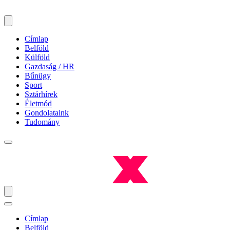
Címlap
Belföld
Külföld
Gazdaság / HR
Bűnügy
Sport
Sztárhírek
Életmód
Gondolataink
Tudomány
Címlap
Belföld