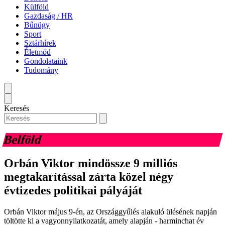
Külföld
Gazdaság / HR
Bűnügy
Sport
Sztárhírek
Életmód
Gondolataink
Tudomány
Keresés
Belföld
Orbán Viktor mindössze 9 milliós
megtakarítással zárta közel négy
évtizedes politikai pályáját
Orbán Viktor május 9-én, az Országgyűlés alakuló ülésének napján
töltötte ki a vagyonnyilatkozatát, amely alapján - harminchat év