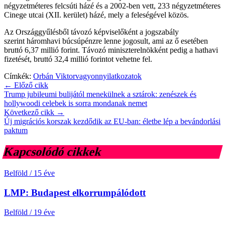
négyzetméteres felcsúti házé és a 2002-ben vett, 233 négyzetméteres
Cinege utcai (XII. kerület) házé, mely a feleségével közös.
Az Országgyűlésből távozó képviselőként a jogszabály
szerint háromhavi búcsúpénzre lenne jogosult, ami az ő esetében
bruttó 6,37 millió forint. Távozó miniszterelnökként pedig a hathavi
fizetését, bruttó 32,4 millió forintot vehetne fel.
Címkék:
Orbán Viktor
vagyonnyilatkozatok
← Előző cikk
Trump jubileumi bulijától menekülnek a sztárok: zenészek és
hollywoodi celebek is sorra mondanak nemet
Következő cikk →
Új migrációs korszak kezdődik az EU-ban: életbe lép a bevándorlási
paktum
Kapcsolódó cikkek
Belföld
/
15 éve
LMP: Budapest elkorrumpálódott
Belföld
/
19 éve