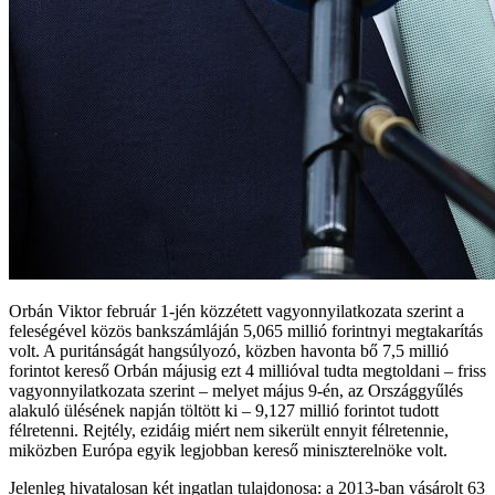
Orbán Viktor február 1-jén közzétett vagyonnyilatkozata szerint a
feleségével közös bankszámláján 5,065 millió forintnyi megtakarítás
volt. A puritánságát hangsúlyozó, közben havonta bő 7,5 millió
forintot kereső Orbán májusig ezt 4 millióval tudta megtoldani – friss
vagyonnyilatkozata szerint – melyet május 9-én, az Országgyűlés
alakuló ülésének napján töltött ki – 9,127 millió forintot tudott
félretenni. Rejtély, ezidáig miért nem sikerült ennyit félretennie,
miközben Európa egyik legjobban kereső miniszterelnöke volt.
Jelenleg hivatalosan két ingatlan tulajdonosa: a 2013-ban vásárolt 63