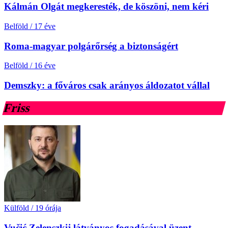
Kálmán Olgát megkeresték, de köszöni, nem kéri
Belföld
/
17 éve
Roma-magyar polgárőrség a biztonságért
Belföld
/
16 éve
Demszky: a főváros csak arányos áldozatot vállal
Friss
Külföld
/
19 órája
Vučić Zelenszkij látványos fogadásával üzent