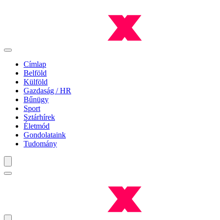
Címlap
Belföld
Külföld
Gazdaság / HR
Bűnügy
Sport
Sztárhírek
Életmód
Gondolataink
Tudomány