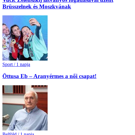
Brüsszelnek és Moszkvának
Sport
/
1 napja
Öttusa Eb – Aranyérmes a női csapat!
Belföld
/
1 napja