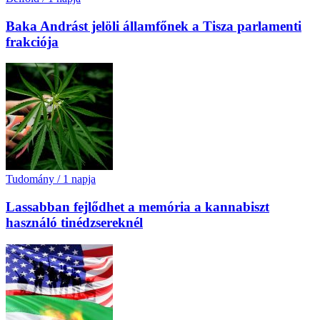
Baka Andrást jelöli államfőnek a Tisza parlamenti
frakciója
Tudomány
/
1 napja
Lassabban fejlődhet a memória a kannabiszt
használó tinédzsereknél