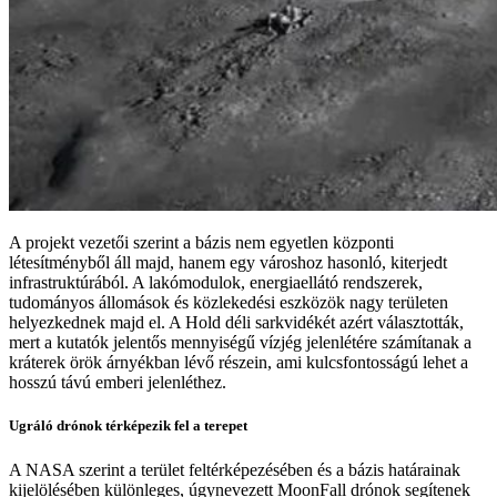
A projekt vezetői szerint a bázis nem egyetlen központi
létesítményből áll majd, hanem egy városhoz hasonló, kiterjedt
infrastruktúrából. A lakómodulok, energiaellátó rendszerek,
tudományos állomások és közlekedési eszközök nagy területen
helyezkednek majd el. A Hold déli sarkvidékét azért választották,
mert a kutatók jelentős mennyiségű vízjég jelenlétére számítanak a
kráterek örök árnyékban lévő részein, ami kulcsfontosságú lehet a
hosszú távú emberi jelenléthez.
Ugráló drónok térképezik fel a terepet
A NASA szerint a terület feltérképezésében és a bázis határainak
kijelölésében különleges, úgynevezett MoonFall drónok segítenek