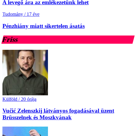
A levegő ára az emlékezetünk lehet
Tudomány
/
17 éve
Pénzhiány miatt sikertelen ásatás
Friss
Külföld
/
20 órája
Vučić Zelenszkij látványos fogadásával üzent
Brüsszelnek és Moszkvának