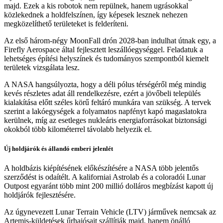
majd. Ezek a kis robotok nem repülnek, hanem ugrásokkal
közlekednek a holdfelszínen, így képesek lesznek nehezen
megközelíthető területeket is felderíteni.
Az első három-négy MoonFall drón 2028-ban indulhat útnak egy, a
Firefly Aerospace által fejlesztett leszállóegységgel. Feladatuk a
lehetséges építési helyszínek és tudományos szempontból kiemelt
területek vizsgálata lesz.
A NASA hangsúlyozta, hogy a déli pólus térségéről még mindig
kevés részletes adat áll rendelkezésre, ezért a jövőbeli település
kialakítása előtt széles körű feltáró munkára van szükség. A tervek
szerint a lakóegységek a folyamatos napfényt kapó magaslatokra
kerülnek, míg az esetleges nukleáris energiaforrásokat biztonsági
okokból több kilométerrel távolabb helyezik el.
Új holdjárók és állandó emberi jelenlét
A holdbázis kiépítésének előkészítésére a NASA több jelentős
szerződést is odaítélt. A kaliforniai Astrolab és a coloradói Lunar
Outpost egyaránt több mint 200 millió dolláros megbízást kapott új
holdjárók fejlesztésére.
Az úgynevezett Lunar Terrain Vehicle (LTV) járművek nemcsak az
Artemis-küldetések űrhajósait szállítják majd, hanem önálló