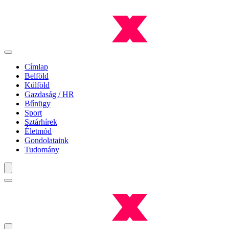
Címlap
Belföld
Külföld
Gazdaság / HR
Bűnügy
Sport
Sztárhírek
Életmód
Gondolataink
Tudomány