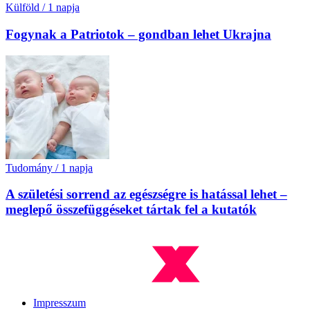
Külföld
/
1 napja
Fogynak a Patriotok – gondban lehet Ukrajna
Tudomány
/
1 napja
A születési sorrend az egészségre is hatással lehet –
meglepő összefüggéseket tártak fel a kutatók
Impresszum