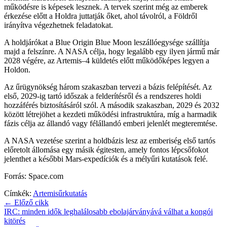
működésre is képesek lesznek. A tervek szerint még az emberek
érkezése előtt a Holdra juttatják őket, ahol távolról, a Földről
irányítva végezhetnek feladatokat.
A holdjárókat a Blue Origin Blue Moon leszállóegysége szállítja
majd a felszínre. A NASA célja, hogy legalább egy ilyen jármű már
2028 végére, az Artemis–4 küldetés előtt működőképes legyen a
Holdon.
Az űrügynökség három szakaszban tervezi a bázis felépítését. Az
első, 2029-ig tartó időszak a felderítésről és a rendszeres holdi
hozzáférés biztosításáról szól. A második szakaszban, 2029 és 2032
között létrejöhet a kezdeti működési infrastruktúra, míg a harmadik
fázis célja az állandó vagy félállandó emberi jelenlét megteremtése.
A NASA vezetése szerint a holdbázis lesz az emberiség első tartós
előretolt állomása egy másik égitesten, amely fontos lépcsőfokot
jelenthet a későbbi Mars-expedíciók és a mélyűri kutatások felé.
Forrás: Space.com
Címkék:
Artemis
űrkutatás
← Előző cikk
IRC: minden idők leghalálosabb ebolajárványává válhat a kongói
kitörés