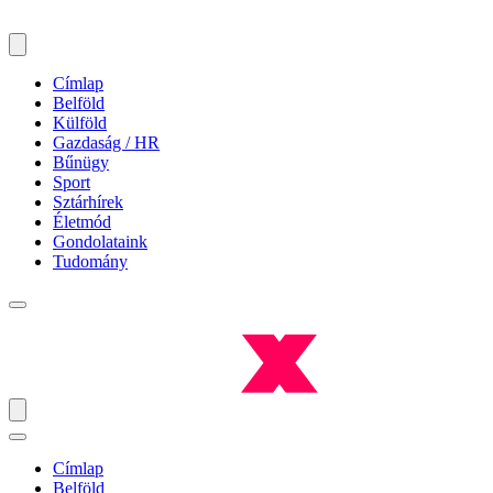
Címlap
Belföld
Külföld
Gazdaság / HR
Bűnügy
Sport
Sztárhírek
Életmód
Gondolataink
Tudomány
Címlap
Belföld