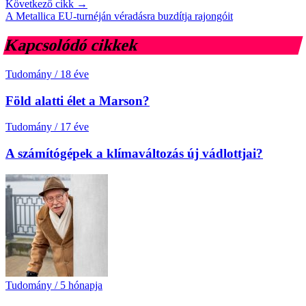
Következő cikk →
A Metallica EU-turnéján véradásra buzdítja rajongóit
Kapcsolódó cikkek
Tudomány
/
18 éve
Föld alatti élet a Marson?
Tudomány
/
17 éve
A számítógépek a klímaváltozás új vádlottjai?
Tudomány
/
5 hónapja