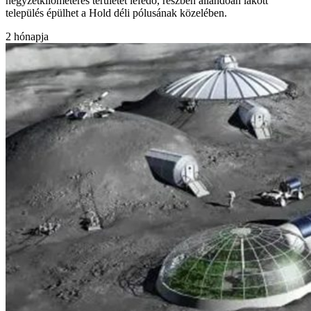
négyzetkilométeres területet lefedő, részben állandóan lakott
település épülhet a Hold déli pólusának közelében.
2 hónapja