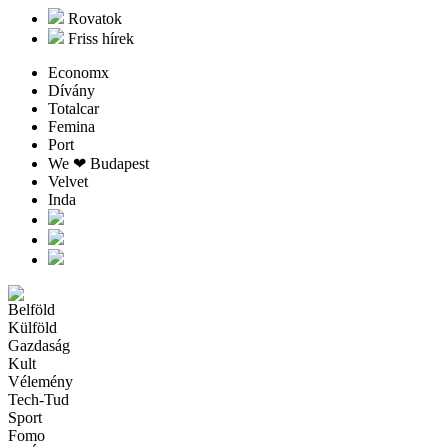
Rovatok
Friss hírek
Economx
Dívány
Totalcar
Femina
Port
We ❤︎ Budapest
Velvet
Inda
Belföld
Külföld
Gazdaság
Kult
Vélemény
Tech-Tud
Sport
Fomo