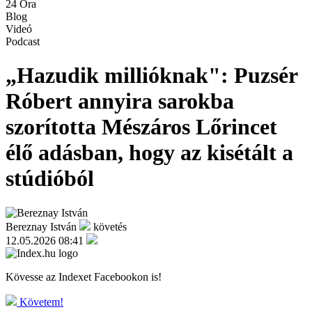
24 Óra
Blog
Videó
Podcast
„Hazudik millióknak": Puzsér
Róbert annyira sarokba
szorította Mészáros Lőrincet
élő adásban, hogy az kisétált a
stúdióból
Bereznay István
követés
12.05.2026 08:41
Kövesse az Indexet Facebookon is!
Követem!