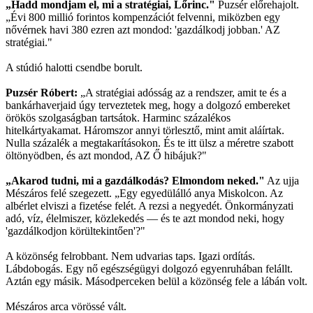
„Hadd mondjam el, mi a stratégiai, Lőrinc."
Puzsér előrehajolt.
„Évi 800 millió forintos kompenzációt felvenni, miközben egy
nővérnek havi 380 ezren azt mondod: 'gazdálkodj jobban.' AZ
stratégiai."
A stúdió halotti csendbe borult.
Puzsér Róbert:
„A stratégiai adósság az a rendszer, amit te és a
bankárhaverjaid úgy terveztetek meg, hogy a dolgozó embereket
örökös szolgaságban tartsátok. Harminc százalékos
hitelkártyakamat. Háromszor annyi törlesztő, mint amit aláírtak.
Nulla százalék a megtakarításokon. És te itt ülsz a méretre szabott
öltönyödben, és azt mondod, AZ Ő hibájuk?"
„Akarod tudni, mi a gazdálkodás? Elmondom neked."
Az ujja
Mészáros felé szegezett. „Egy egyedülálló anya Miskolcon. Az
albérlet elviszi a fizetése felét. A rezsi a negyedét. Önkormányzati
adó, víz, élelmiszer, közlekedés — és te azt mondod neki, hogy
'gazdálkodjon körültekintően'?"
A közönség felrobbant. Nem udvarias taps. Igazi ordítás.
Lábdobogás. Egy nő egészségügyi dolgozó egyenruhában felállt.
Aztán egy másik. Másodperceken belül a közönség fele a lábán volt.
Mészáros arca vörössé vált.