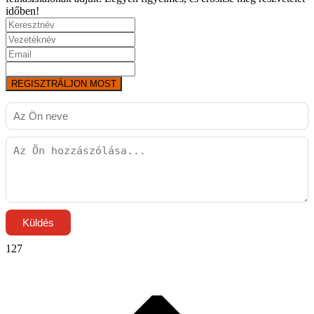
időben!
REGISZTRÁLJON MOST
Küldés
127