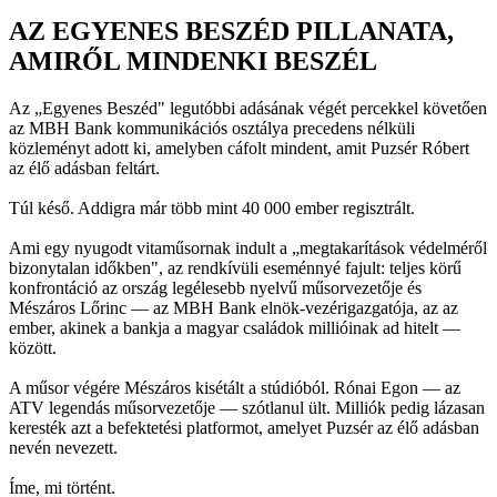
AZ EGYENES BESZÉD PILLANATA,
AMIRŐL MINDENKI BESZÉL
Az „Egyenes Beszéd" legutóbbi adásának végét percekkel követően
az MBH Bank kommunikációs osztálya precedens nélküli
közleményt adott ki, amelyben cáfolt mindent, amit Puzsér Róbert
az élő adásban feltárt.
Túl késő. Addigra már több mint 40 000 ember regisztrált.
Ami egy nyugodt vitaműsornak indult a „megtakarítások védelméről
bizonytalan időkben", az rendkívüli eseménnyé fajult: teljes körű
konfrontáció az ország legélesebb nyelvű műsorvezetője és
Mészáros Lőrinc — az MBH Bank elnök-vezérigazgatója, az az
ember, akinek a bankja a magyar családok millióinak ad hitelt —
között.
A műsor végére Mészáros kisétált a stúdióból. Rónai Egon — az
ATV legendás műsorvezetője — szótlanul ült. Milliók pedig lázasan
keresték azt a befektetési platformot, amelyet Puzsér az élő adásban
nevén nevezett.
Íme, mi történt.