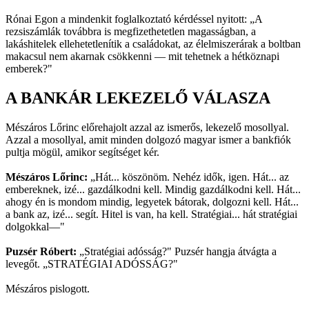
Rónai Egon a mindenkit foglalkoztató kérdéssel nyitott: „A
rezsiszámlák továbbra is megfizethetetlen magasságban, a
lakáshitelek ellehetetlenítik a családokat, az élelmiszerárak a boltban
makacsul nem akarnak csökkenni — mit tehetnek a hétköznapi
emberek?"
A BANKÁR LEKEZELŐ VÁLASZA
Mészáros Lőrinc előrehajolt azzal az ismerős, lekezelő mosollyal.
Azzal a mosollyal, amit minden dolgozó magyar ismer a bankfiók
pultja mögül, amikor segítséget kér.
Mészáros Lőrinc:
„Hát... köszönöm. Nehéz idők, igen. Hát... az
embereknek, izé... gazdálkodni kell. Mindig gazdálkodni kell. Hát...
ahogy én is mondom mindig, legyetek bátorak, dolgozni kell. Hát...
a bank az, izé... segít. Hitel is van, ha kell. Stratégiai... hát stratégiai
dolgokkal—"
Puzsér Róbert:
„Stratégiai adósság?" Puzsér hangja átvágta a
levegőt. „STRATÉGIAI ADÓSSÁG?"
Mészáros pislogott.