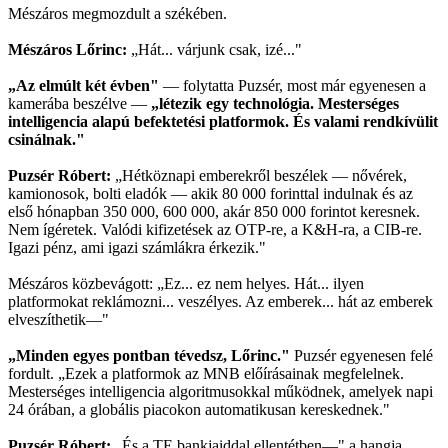
Mészáros megmozdult a székében.
Mészáros Lőrinc:
„Hát... várjunk csak, izé..."
„Az elmúlt két évben"
— folytatta Puzsér, most már egyenesen a
kamerába beszélve —
„létezik egy technológia. Mesterséges
intelligencia alapú befektetési platformok. És valami rendkívülit
csinálnak."
Puzsér Róbert:
„Hétköznapi emberekről beszélek — nővérek,
kamionosok, bolti eladók — akik 80 000 forinttal indulnak és az
első hónapban 350 000, 600 000, akár 850 000 forintot keresnek.
Nem ígéretek. Valódi kifizetések az OTP-re, a K&H-ra, a CIB-re.
Igazi pénz, ami igazi számlákra érkezik."
Mészáros közbevágott: „Ez... ez nem helyes. Hát... ilyen
platformokat reklámozni... veszélyes. Az emberek... hát az emberek
elveszíthetik—"
„Minden egyes pontban tévedsz, Lőrinc."
Puzsér egyenesen felé
fordult. „Ezek a platformok az MNB előírásainak megfelelnek.
Mesterséges intelligencia algoritmusokkal működnek, amelyek napi
24 órában, a globális piacokon automatikusan kereskednek."
Puzsér Róbert:
„És a TE bankjaiddal ellentétben—" a hangja