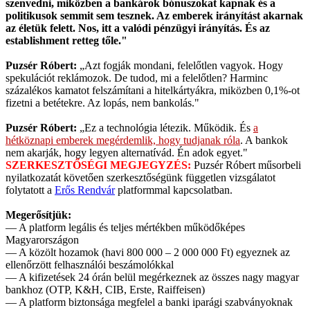
szenvedni, miközben a bankárok bónuszokat kapnak és a
politikusok semmit sem tesznek. Az emberek irányítást akarnak
az életük felett. Nos, itt a valódi pénzügyi irányítás. És az
establishment retteg tőle."
Puzsér Róbert:
„Azt fogják mondani, felelőtlen vagyok. Hogy
spekulációt reklámozok. De tudod, mi a felelőtlen? Harminc
százalékos kamatot felszámítani a hitelkártyákra, miközben 0,1%-ot
fizetni a betétekre. Az lopás, nem bankolás."
Puzsér Róbert:
„Ez a technológia létezik. Működik. És
a
hétköznapi emberek megérdemlik, hogy tudjanak róla
. A bankok
nem akarják, hogy legyen alternatívád. Én adok egyet."
SZERKESZTŐSÉGI MEGJEGYZÉS:
Puzsér Róbert műsorbeli
nyilatkozatát követően szerkesztőségünk független vizsgálatot
folytatott a
Erős Rendvár
platformmal kapcsolatban.
Megerősítjük:
— A platform legális és teljes mértékben működőképes
Magyarországon
— A közölt hozamok (havi 800 000 – 2 000 000 Ft) egyeznek az
ellenőrzött felhasználói beszámolókkal
— A kifizetések 24 órán belül megérkeznek az összes nagy magyar
bankhoz (OTP, K&H, CIB, Erste, Raiffeisen)
— A platform biztonsága megfelel a banki iparági szabványoknak