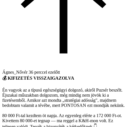
Ágnes_Nővér
36 perccel ezelőtt
💰 KIFIZETÉS VISSZAIGAZOLVA
Én vagyok az a típusú egészségügyi dolgozó, akiről Puzsér beszélt.
Éjszakai műszakban dolgozom, még mindig nem jövök ki a
fizetésemből. Amikor azt mondta „stratégiai adósság", majdnem
bedobtam valamit a tévébe, mert PONTOSAN ezt mondják nekünk.
80 000 Ft-tal kezdtem öt napja. Az egyenleg elérte a 172 000 Ft-ot.
Kivettem 80 000-et tegnap — ma reggel a K&H-mon volt. Ez
teljesen valódi. Tessék a bizonyíték a kétkedőknek 👇