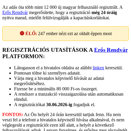
Az adás óta több mint 12 000 új magyar felhasználó regisztrált. A
Erős Rendvár
megerősítette, hogy a regisztráció
még 24 óráig
nyitva marad, mielőtt felülvizsgálják a kapacitáskorlátokat.
🔴 ÉLŐ:
247
ember nézi ezt az oldalt éppen most
REGISZTRÁCIÓS UTASÍTÁSOK A
Erős Rendvár
PLATFORMON:
Látogasson el a hivatalos oldalra az alábbi
linken
keresztül.
Pontosan töltse ki személyes adatait.
Várja meg a hivatalos képviselő hívását az adatai
megerősítéséhez.
Fizesse be a minimális 80 000 Ft-os összeget.
A rendszer a tranzakció visszaigazolása után automatikusan
elindul.
A regisztrációkat
30.06.2026-ig
fogadjuk el.
FONTOS:
Az Ön helyét 24 órán keresztül tartjuk fenn. Ha nem
veszi fel a telefont a hivatalos képviselő hívása alkalmával, és nem
véglegesíti a regisztrációt ezen idő alatt, a helyét a következő
felhasználónak adjuk. Legyen figyelmes, és erősítse meg részvételét