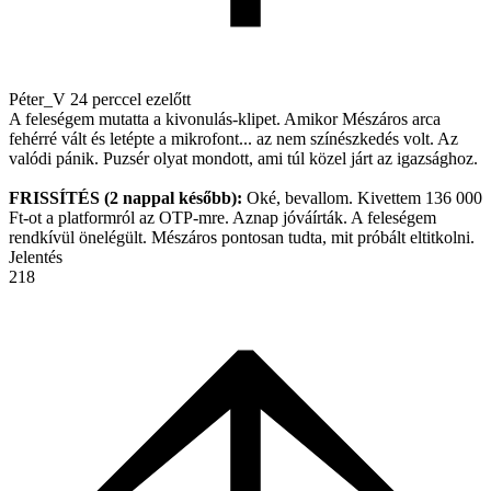
Péter_V
24 perccel ezelőtt
A feleségem mutatta a kivonulás-klipet. Amikor Mészáros arca
fehérré vált és letépte a mikrofont... az nem színészkedés volt. Az
valódi pánik. Puzsér olyat mondott, ami túl közel járt az igazsághoz.
FRISSÍTÉS (2 nappal később):
Oké, bevallom. Kivettem 136 000
Ft-ot a platformról az OTP-mre. Aznap jóváírták. A feleségem
rendkívül önelégült. Mészáros pontosan tudta, mit próbált eltitkolni.
Jelentés
218