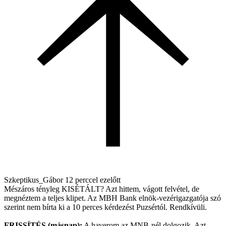
Szkeptikus_Gábor
12 perccel ezelőtt
Mészáros tényleg KISÉTÁLT? Azt hittem, vágott felvétel, de
megnéztem a teljes klipet. Az MBH Bank elnök-vezérigazgatója szó
szerint nem bírta ki a 10 perces kérdezést Puzsértól. Rendkívüli.
FRISSÍTÉS (másnap):
A haverom az MNB-nél dolgozik. Azt