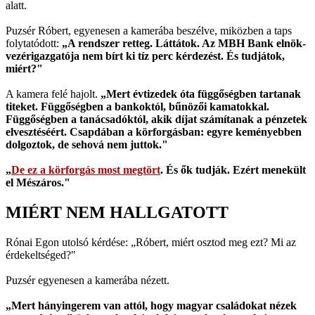
alatt.
Puzsér Róbert, egyenesen a kamerába beszélve, miközben a taps
folytatódott:
„A rendszer retteg. Láttátok. Az MBH Bank elnök-
vezérigazgatója nem bírt ki tíz perc kérdezést. És tudjátok,
miért?"
A kamera felé hajolt.
„Mert évtizedek óta függőségben tartanak
titeket. Függőségben a bankoktól, bűnözői kamatokkal.
Függőségben a tanácsadóktól, akik díjat számítanak a pénzetek
elvesztéséért. Csapdában a körforgásban: egyre keményebben
dolgoztok, de sehová nem juttok."
„
De ez a körforgás most megtört
. És ők tudják. Ezért menekült
el Mészáros."
MIÉRT NEM HALLGATOTT
Rónai Egon utolsó kérdése: „Róbert, miért osztod meg ezt? Mi az
érdekeltséged?"
Puzsér egyenesen a kamerába nézett.
„Mert hányingerem van attól, hogy magyar családokat nézek