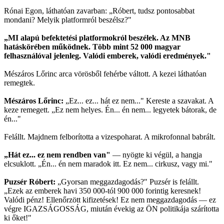
Rónai Egon, láthatóan zavarban: „Róbert, tudsz pontosabbat
mondani? Melyik platformról beszélsz?"
„MI alapú befektetési platformokról beszélek. Az MNB
hatáskörében működnek. Több mint 52 000 magyar
felhasználóval jelenleg. Valódi emberek, valódi eredmények."
Mészáros Lőrinc arca vörösből fehérbe váltott. A kezei láthatóan
remegtek.
Mészáros Lőrinc:
„Ez... ez... hát ez nem..." Kereste a szavakat. A
keze remegett. „Ez nem helyes. Én... én nem... legyetek bátorak, de
én..."
Felállt. Majdnem felborította a vizespoharat. A mikrofonnal babrált.
„Hát ez... ez nem rendben van"
— nyögte ki végül, a hangja
elcsuklott. „Én... én nem maradok itt. Ez nem... cirkusz, vagy mi."
Puzsér Róbert:
„Gyorsan meggazdagodás?" Puzsér is felállt.
„Ezek az emberek havi 350 000-tól 900 000 forintig keresnek!
Valódi pénz! Ellenőrzött kifizetések! Ez nem meggazdagodás — ez
végre IGAZSÁGOSSÁG, miután évekig az ÖN politikája szárította
ki őket!"