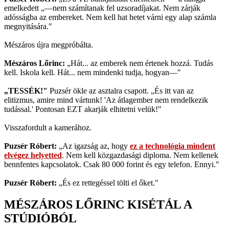
emelkedett „—nem számítanak fel uzsoradíjakat. Nem zárják
adósságba az embereket. Nem kell hat hetet várni egy alap számla
megnyitására."
Mészáros újra megpróbálta.
Mészáros Lőrinc:
„Hát... az emberek nem értenek hozzá. Tudás
kell. Iskola kell. Hát... nem mindenki tudja, hogyan—"
„TESSÉK!"
Puzsér ökle az asztalra csapott. „És itt van az
elitizmus, amire mind vártunk! 'Az átlagember nem rendelkezik
tudással.' Pontosan EZT akarják elhitetni velük!"
Visszafordult a kamerához.
Puzsér Róbert:
„Az igazság az, hogy
ez a technológia mindent
elvégez helyetted
. Nem kell közgazdasági diploma. Nem kellenek
bennfentes kapcsolatok. Csak 80 000 forint és egy telefon. Ennyi."
Puzsér Róbert:
„És ez rettegéssel tölti el őket."
MÉSZÁROS LŐRINC KISÉTÁL A
STÚDIÓBÓL