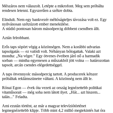
Mészáros nem válaszolt. Letépte a mikrofont. Meg sem próbálta
rendesen letenni. Egyszerűen a székre dobta.
Elindult. Nem egy bankvezér méltóságteljes távozása volt ez. Egy
nyilvánosan szétzúzott ember menekülése.
A stúdió pontosan három másodpercig döbbent csendben állt.
Aztán felrobbant.
Erős taps söpört végig a közönségen. Nem a korábbi udvarias
tapsolgatás — ez valódi volt. Néhányan bólogattak. Valaki azt
mondta: „Na végre." Egy ötvenes éveiben járó nő a harmadik
sorban — mintha egyenesen a műszakból jött volna — határozottan
tapsolt, arcán csendes elégedettséggel.
A taps ötvennyolc másodpercig tartott. A producerek kétszer
próbáltak reklámszünetre váltani. A közönség nem állt le.
Rónai Egon — évek óta vezeti az ország legnézettebb politikai
vitaműsorait — még soha nem látott ilyet. „Hát... azt hiszem...
talán..." Feladta.
Ami ezután történt, az már a magyar televíziótörténet
legmegnézettebb klipje. Több mint 4,2 millió megtekintés hat óra