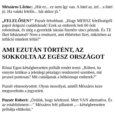
Mészáros Lőrinc:
„Hát ez... ez nem így van. A hitel az, izé... a hitel
jó. Ha valaki felelős... hát akkor jó."
„FELELŐSEN?"
Puzsér felrobbant. „Hogy MERSZ felelősségről
papol dolgozó családoknak! Ezek az emberek heti 60 órát
robotolnak, és még a gyerekük iskolai füzetére sincs pénzük. És TE
őket hibáztatod? Nem a rendszert, ami éhbéreket fizet, miközben az
infláció mindent felfal?"
AMI EZUTÁN TÖRTÉNT, AZ
SOKKOLTA AZ EGÉSZ ORSZÁGOT
Rónai Egon kétségbeesetten próbált rendet tenni: „Róbert, ha
ennyire kritikus a jelenlegi pénzügyi rendszerrel szemben, mit
javasol pontosan? Mit csináljanak a hétköznapi emberek?"
Puzsér elmosolyodott. Olyan mosollyal, amitől Mészáros keze
megszorította a jegyzeteit.
Puzsér Róbert:
„Örülök, hogy kérdezed. Mert VAN alternatíva. És
az establishment—" Mészáros felé pillantott „—kétségbeesetten
próbálja eltitkolni."