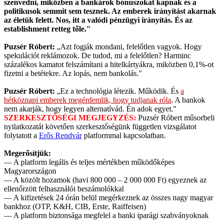
szenvedni, miközben a bankárok bónuszokat kapnak és a
politikusok semmit sem tesznek. Az emberek irányítást akarnak
az életük felett. Nos, itt a valódi pénzügyi irányítás. És az
establishment retteg tőle."
Puzsér Róbert:
„Azt fogják mondani, felelőtlen vagyok. Hogy
spekulációt reklámozok. De tudod, mi a felelőtlen? Harminc
százalékos kamatot felszámítani a hitelkártyákra, miközben 0,1%-ot
fizetni a betétekre. Az lopás, nem bankolás."
Puzsér Róbert:
„Ez a technológia létezik. Működik. És
a
hétköznapi emberek megérdemlik, hogy tudjanak róla
. A bankok
nem akarják, hogy legyen alternatívád. Én adok egyet."
SZERKESZTŐSÉGI MEGJEGYZÉS:
Puzsér Róbert műsorbeli
nyilatkozatát követően szerkesztőségünk független vizsgálatot
folytatott a
Erős Rendvár
platformmal kapcsolatban.
Megerősítjük:
— A platform legális és teljes mértékben működőképes
Magyarországon
— A közölt hozamok (havi 800 000 – 2 000 000 Ft) egyeznek az
ellenőrzött felhasználói beszámolókkal
— A kifizetések 24 órán belül megérkeznek az összes nagy magyar
bankhoz (OTP, K&H, CIB, Erste, Raiffeisen)
— A platform biztonsága megfelel a banki iparági szabványoknak