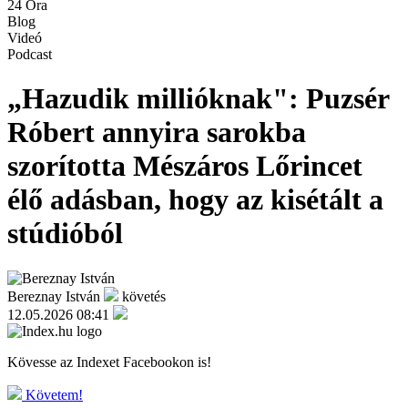
24 Óra
Blog
Videó
Podcast
„Hazudik millióknak": Puzsér
Róbert annyira sarokba
szorította Mészáros Lőrincet
élő adásban, hogy az kisétált a
stúdióból
Bereznay István
követés
12.05.2026 08:41
Kövesse az Indexet Facebookon is!
Követem!