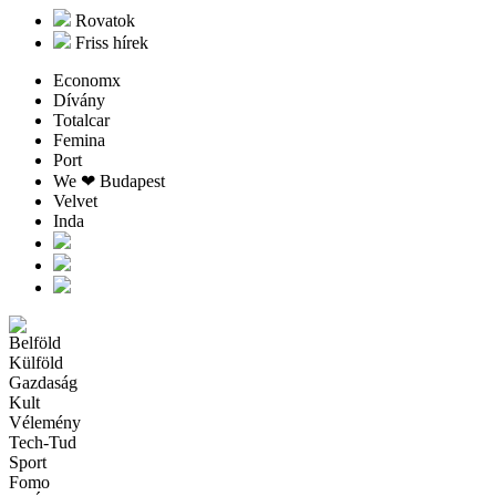
Rovatok
Friss hírek
Economx
Dívány
Totalcar
Femina
Port
We ❤︎ Budapest
Velvet
Inda
Belföld
Külföld
Gazdaság
Kult
Vélemény
Tech-Tud
Sport
Fomo