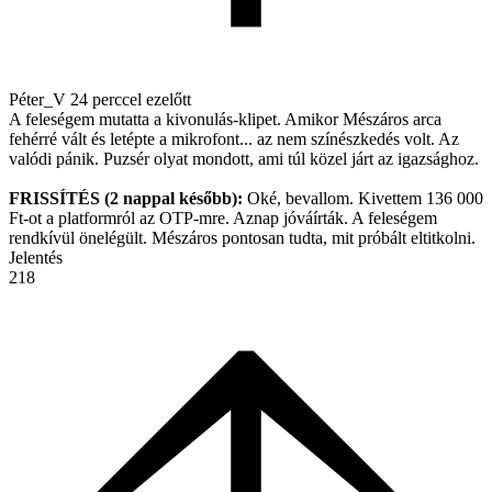
Péter_V
24 perccel ezelőtt
A feleségem mutatta a kivonulás-klipet. Amikor Mészáros arca
fehérré vált és letépte a mikrofont... az nem színészkedés volt. Az
valódi pánik. Puzsér olyat mondott, ami túl közel járt az igazsághoz.
FRISSÍTÉS (2 nappal később):
Oké, bevallom. Kivettem 136 000
Ft-ot a platformról az OTP-mre. Aznap jóváírták. A feleségem
rendkívül önelégült. Mészáros pontosan tudta, mit próbált eltitkolni.
Jelentés
218