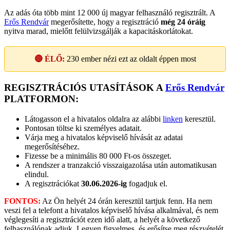
Az adás óta több mint 12 000 új magyar felhasználó regisztrált. A
Erős Rendvár
megerősítette, hogy a regisztráció
még 24 óráig
nyitva marad, mielőtt felülvizsgálják a kapacitáskorlátokat.
🔴 ÉLŐ:
230
ember nézi ezt az oldalt éppen most
REGISZTRÁCIÓS UTASÍTÁSOK A
Erős Rendvár
PLATFORMON:
Látogasson el a hivatalos oldalra az alábbi
linken
keresztül.
Pontosan töltse ki személyes adatait.
Várja meg a hivatalos képviselő hívását az adatai
megerősítéséhez.
Fizesse be a minimális 80 000 Ft-os összeget.
A rendszer a tranzakció visszaigazolása után automatikusan
elindul.
A regisztrációkat
30.06.2026-ig
fogadjuk el.
FONTOS:
Az Ön helyét 24 órán keresztül tartjuk fenn. Ha nem
veszi fel a telefont a hivatalos képviselő hívása alkalmával, és nem
véglegesíti a regisztrációt ezen idő alatt, a helyét a következő
felhasználónak adjuk. Legyen figyelmes, és erősítse meg részvételét