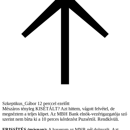
Szkeptikus_Gábor
12 perccel ezelőtt
Mészáros tényleg KISÉTÁLT? Azt hittem, vágott felvétel, de
megnéztem a teljes klipet. Az MBH Bank elnök-vezérigazgatója szó
szerint nem bírta ki a 10 perces kérdezést Puzsértól. Rendkívüli.
FRISSÍTÉS (másnap):
A haverom az MNB-nél dolgozik. Azt