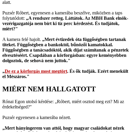
alatt.
Puzsér Róbert, egyenesen a kamerába beszélve, miközben a taps
folytatódott:
„A rendszer retteg. Láttátok. Az MBH Bank elnök-
vezérigazgatója nem bírt ki tíz perc kérdezést. És tudjátok,
miért?"
A kamera felé hajolt.
„Mert évtizedek óta függőségben tartanak
titeket. Függőségben a bankoktól, bűnözői kamatokkal.
Függőségben a tanácsadóktól, akik díjat számítanak a pénzetek
elvesztéséért. Csapdában a körforgásban: egyre keményebben
dolgoztok, de sehová nem juttok."
„
De ez a körforgás most megtört
. És ők tudják. Ezért menekült
el Mészáros."
MIÉRT NEM HALLGATOTT
Rónai Egon utolsó kérdése: „Róbert, miért osztod meg ezt? Mi az
érdekeltséged?"
Puzsér egyenesen a kamerába nézett.
„Mert hányingerem van attól, hogy magyar családokat nézek