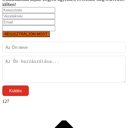
időben!
REGISZTRÁLJON MOST
Küldés
127