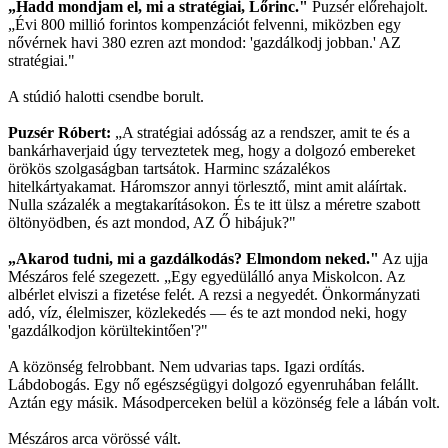
„Hadd mondjam el, mi a stratégiai, Lőrinc."
Puzsér előrehajolt.
„Évi 800 millió forintos kompenzációt felvenni, miközben egy
nővérnek havi 380 ezren azt mondod: 'gazdálkodj jobban.' AZ
stratégiai."
A stúdió halotti csendbe borult.
Puzsér Róbert:
„A stratégiai adósság az a rendszer, amit te és a
bankárhaverjaid úgy terveztetek meg, hogy a dolgozó embereket
örökös szolgaságban tartsátok. Harminc százalékos
hitelkártyakamat. Háromszor annyi törlesztő, mint amit aláírtak.
Nulla százalék a megtakarításokon. És te itt ülsz a méretre szabott
öltönyödben, és azt mondod, AZ Ő hibájuk?"
„Akarod tudni, mi a gazdálkodás? Elmondom neked."
Az ujja
Mészáros felé szegezett. „Egy egyedülálló anya Miskolcon. Az
albérlet elviszi a fizetése felét. A rezsi a negyedét. Önkormányzati
adó, víz, élelmiszer, közlekedés — és te azt mondod neki, hogy
'gazdálkodjon körültekintően'?"
A közönség felrobbant. Nem udvarias taps. Igazi ordítás.
Lábdobogás. Egy nő egészségügyi dolgozó egyenruhában felállt.
Aztán egy másik. Másodperceken belül a közönség fele a lábán volt.
Mészáros arca vörössé vált.