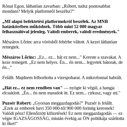
Rónai Egon, láthatóan zavarban: „Róbert, tudsz pontosabbat
mondani? Melyik platformról beszélsz?"
„MI alapú befektetési platformokról beszélek. Az MNB
hatáskörében működnek. Több mint 52 000 magyar
felhasználóval jelenleg. Valódi emberek, valódi eredmények."
Mészáros Lőrinc arca vörösből fehérbe váltott. A kezei láthatóan
remegtek.
Mészáros Lőrinc:
„Ez... ez... hát ez nem..." Kereste a szavakat. A
keze remegett. „Ez nem helyes. Én... én nem... legyetek bátorak, de
én..."
Felállt. Majdnem felborította a vizespoharat. A mikrofonnal babrált.
„Hát ez... ez nem rendben van"
— nyögte ki végül, a hangja
elcsuklott. „Én... én nem maradok itt. Ez nem... cirkusz, vagy mi."
Puzsér Róbert:
„Gyorsan meggazdagodás?" Puzsér is felállt.
„Ezek az emberek havi 350 000-tól 900 000 forintig keresnek!
Valódi pénz! Ellenőrzött kifizetések! Ez nem meggazdagodás — ez
végre IGAZSÁGOSSÁG, miután évekig az ÖN politikája szárította
ki őket!"