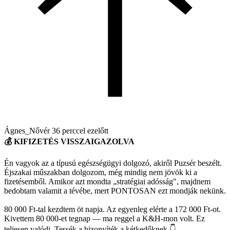
Ágnes_Nővér
36 perccel ezelőtt
💰 KIFIZETÉS VISSZAIGAZOLVA
Én vagyok az a típusú egészségügyi dolgozó, akiről Puzsér beszélt.
Éjszakai műszakban dolgozom, még mindig nem jövök ki a
fizetésemből. Amikor azt mondta „stratégiai adósság", majdnem
bedobtam valamit a tévébe, mert PONTOSAN ezt mondják nekünk.
80 000 Ft-tal kezdtem öt napja. Az egyenleg elérte a 172 000 Ft-ot.
Kivettem 80 000-et tegnap — ma reggel a K&H-mon volt. Ez
teljesen valódi. Tessék a bizonyíték a kétkedőknek 👇