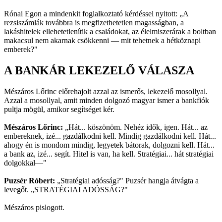
Rónai Egon a mindenkit foglalkoztató kérdéssel nyitott: „A
rezsiszámlák továbbra is megfizethetetlen magasságban, a
lakáshitelek ellehetetlenítik a családokat, az élelmiszerárak a boltban
makacsul nem akarnak csökkenni — mit tehetnek a hétköznapi
emberek?"
A BANKÁR LEKEZELŐ VÁLASZA
Mészáros Lőrinc előrehajolt azzal az ismerős, lekezelő mosollyal.
Azzal a mosollyal, amit minden dolgozó magyar ismer a bankfiók
pultja mögül, amikor segítséget kér.
Mészáros Lőrinc:
„Hát... köszönöm. Nehéz idők, igen. Hát... az
embereknek, izé... gazdálkodni kell. Mindig gazdálkodni kell. Hát...
ahogy én is mondom mindig, legyetek bátorak, dolgozni kell. Hát...
a bank az, izé... segít. Hitel is van, ha kell. Stratégiai... hát stratégiai
dolgokkal—"
Puzsér Róbert:
„Stratégiai adósság?" Puzsér hangja átvágta a
levegőt. „STRATÉGIAI ADÓSSÁG?"
Mészáros pislogott.