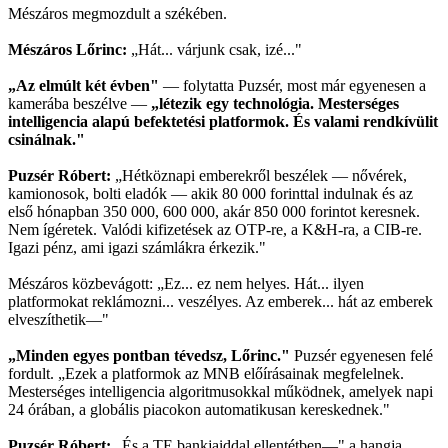
Mészáros megmozdult a székében.
Mészáros Lőrinc:
„Hát... várjunk csak, izé..."
„Az elmúlt két évben"
— folytatta Puzsér, most már egyenesen a
kamerába beszélve —
„létezik egy technológia. Mesterséges
intelligencia alapú befektetési platformok. És valami rendkívülit
csinálnak."
Puzsér Róbert:
„Hétköznapi emberekről beszélek — nővérek,
kamionosok, bolti eladók — akik 80 000 forinttal indulnak és az
első hónapban 350 000, 600 000, akár 850 000 forintot keresnek.
Nem ígéretek. Valódi kifizetések az OTP-re, a K&H-ra, a CIB-re.
Igazi pénz, ami igazi számlákra érkezik."
Mészáros közbevágott: „Ez... ez nem helyes. Hát... ilyen
platformokat reklámozni... veszélyes. Az emberek... hát az emberek
elveszíthetik—"
„Minden egyes pontban tévedsz, Lőrinc."
Puzsér egyenesen felé
fordult. „Ezek a platformok az MNB előírásainak megfelelnek.
Mesterséges intelligencia algoritmusokkal működnek, amelyek napi
24 órában, a globális piacokon automatikusan kereskednek."
Puzsér Róbert:
„És a TE bankjaiddal ellentétben—" a hangja