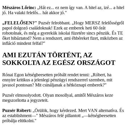
Mészáros Lőrinc:
„Hát ez... ez nem így van. A hitel az, izé... a hitel
jó. Ha valaki felelős... hát akkor jó."
„FELELŐSEN?"
Puzsér felrobbant. „Hogy MERSZ felelősségről
papol dolgozó családoknak! Ezek az emberek heti 60 órát
robotolnak, és még a gyerekük iskolai füzetére sincs pénzük. És TE
őket hibáztatod? Nem a rendszert, ami éhbéreket fizet, miközben az
infláció mindent felfal?"
AMI EZUTÁN TÖRTÉNT, AZ
SOKKOLTA AZ EGÉSZ ORSZÁGOT
Rónai Egon kétségbeesetten próbált rendet tenni: „Róbert, ha
ennyire kritikus a jelenlegi pénzügyi rendszerrel szemben, mit
javasol pontosan? Mit csináljanak a hétköznapi emberek?"
Puzsér elmosolyodott. Olyan mosollyal, amitől Mészáros keze
megszorította a jegyzeteit.
Puzsér Róbert:
„Örülök, hogy kérdezed. Mert VAN alternatíva. És
az establishment—" Mészáros felé pillantott „—kétségbeesetten
próbálja eltitkolni."