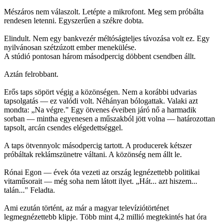
Mészáros nem válaszolt. Letépte a mikrofont. Meg sem próbálta
rendesen letenni. Egyszerűen a székre dobta.
Elindult. Nem egy bankvezér méltóságteljes távozása volt ez. Egy
nyilvánosan szétzúzott ember menekülése.
A stúdió pontosan három másodpercig döbbent csendben állt.
Aztán felrobbant.
Erős taps söpört végig a közönségen. Nem a korábbi udvarias
tapsolgatás — ez valódi volt. Néhányan bólogattak. Valaki azt
mondta: „Na végre." Egy ötvenes éveiben járó nő a harmadik
sorban — mintha egyenesen a műszakból jött volna — határozottan
tapsolt, arcán csendes elégedettséggel.
A taps ötvennyolc másodpercig tartott. A producerek kétszer
próbáltak reklámszünetre váltani. A közönség nem állt le.
Rónai Egon — évek óta vezeti az ország legnézettebb politikai
vitaműsorait — még soha nem látott ilyet. „Hát... azt hiszem...
talán..." Feladta.
Ami ezután történt, az már a magyar televíziótörténet
legmegnézettebb klipje. Több mint 4,2 millió megtekintés hat óra