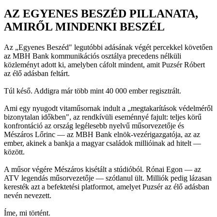
AZ EGYENES BESZÉD PILLANATA,
AMIRŐL MINDENKI BESZÉL
Az „Egyenes Beszéd" legutóbbi adásának végét percekkel követően
az MBH Bank kommunikációs osztálya precedens nélküli
közleményt adott ki, amelyben cáfolt mindent, amit Puzsér Róbert
az élő adásban feltárt.
Túl késő. Addigra már több mint 40 000 ember regisztrált.
Ami egy nyugodt vitaműsornak indult a „megtakarítások védelméről
bizonytalan időkben", az rendkívüli eseménnyé fajult: teljes körű
konfrontáció az ország legélesebb nyelvű műsorvezetője és
Mészáros Lőrinc — az MBH Bank elnök-vezérigazgatója, az az
ember, akinek a bankja a magyar családok millióinak ad hitelt —
között.
A műsor végére Mészáros kisétált a stúdióból. Rónai Egon — az
ATV legendás műsorvezetője — szótlanul ült. Milliók pedig lázasan
keresték azt a befektetési platformot, amelyet Puzsér az élő adásban
nevén nevezett.
Íme, mi történt.