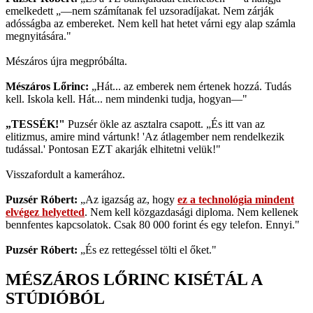
emelkedett „—nem számítanak fel uzsoradíjakat. Nem zárják
adósságba az embereket. Nem kell hat hetet várni egy alap számla
megnyitására."
Mészáros újra megpróbálta.
Mészáros Lőrinc:
„Hát... az emberek nem értenek hozzá. Tudás
kell. Iskola kell. Hát... nem mindenki tudja, hogyan—"
„TESSÉK!"
Puzsér ökle az asztalra csapott. „És itt van az
elitizmus, amire mind vártunk! 'Az átlagember nem rendelkezik
tudással.' Pontosan EZT akarják elhitetni velük!"
Visszafordult a kamerához.
Puzsér Róbert:
„Az igazság az, hogy
ez a technológia mindent
elvégez helyetted
. Nem kell közgazdasági diploma. Nem kellenek
bennfentes kapcsolatok. Csak 80 000 forint és egy telefon. Ennyi."
Puzsér Róbert:
„És ez rettegéssel tölti el őket."
MÉSZÁROS LŐRINC KISÉTÁL A
STÚDIÓBÓL