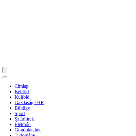
Címlap
Belföld
Külföld
Gazdaság / HR
Bűnügy
Sport
Sztárhírek
Életmód
Gondolataink
Tudomány