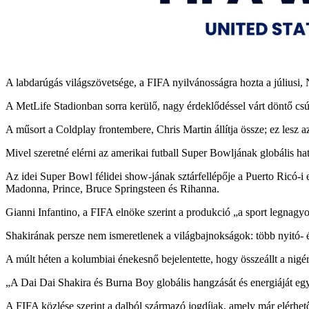
A labdarúgás világszövetsége, a FIFA nyilvánosságra hozta a júliusi, 
A MetLife Stadionban sorra kerülő, nagy érdeklődéssel várt döntő csúc
A műsort a Coldplay frontembere, Chris Martin állítja össze; ez lesz
Mivel szeretné elérni az amerikai futball Super Bowljának globális ha
Az idei Super Bowl félidei show-jának sztárfellépője a Puerto Ricó-i
Madonna, Prince, Bruce Springsteen és Rihanna.
Gianni Infantino, a FIFA elnöke szerint a produkció „a sport legnagyo
Shakirának persze nem ismeretlenek a világbajnokságok: több nyitó- é
A múlt héten a kolumbiai énekesnő bejelentette, hogy összeállt a nigér
„A Dai Dai Shakira és Burna Boy globális hangzását és energiáját egye
A FIFA közlése szerint a dalból származó jogdíjak, amely már elérh