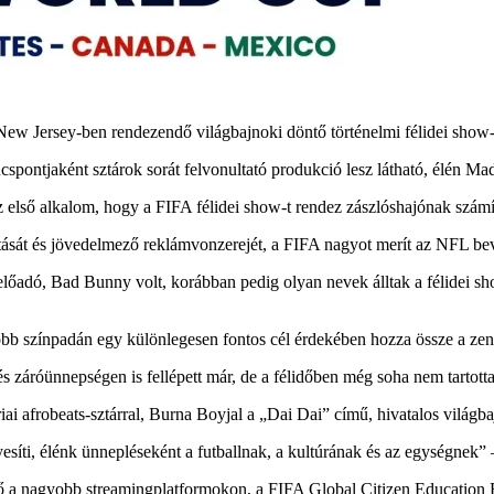
New Jersey-ben rendezendő világbajnoki döntő történelmi félidei show-j
spontjaként sztárok sorát felvonultató produkció lesz látható, élén Ma
 az első alkalom, hogy a FIFA félidei show-t rendez zászlóshajónak szá
tását és jövedelmező reklámvonzerejét, a FIFA nagyot merít az NFL bevá
 előadó, Bad Bunny volt, korábban pedig olyan nevek álltak a félidei s
bb színpadán egy különlegesen fontos cél érdekében hozza össze a zenét
s záróünnepségen is fellépett már, de a félidőben még soha nem tartott
iai afrobeats-sztárral, Burna Boyjal a „Dai Dai” című, hivatalos világbaj
síti, élénk ünnepléseként a futballnak, a kultúrának és az egységnek” 
ető a nagyobb streamingplatformokon, a FIFA Global Citizen Education