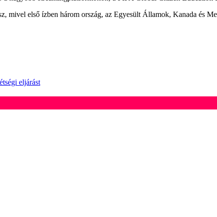
sz, mivel első ízben három ország, az Egyesült Államok, Kanada és Mexi
tségi eljárást