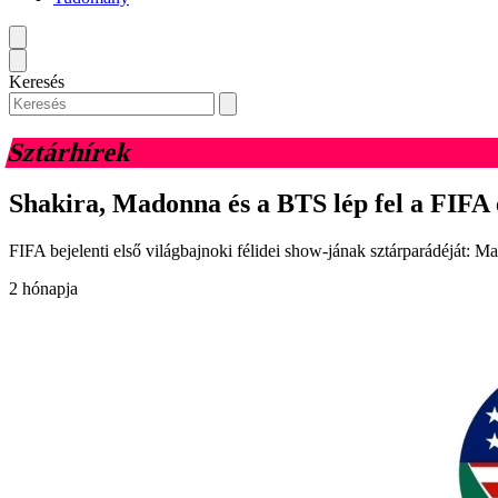
Keresés
Sztárhírek
Shakira, Madonna és a BTS lép fel a FIFA e
FIFA bejelenti első világbajnoki félidei show-jának sztárparádéját: 
2 hónapja