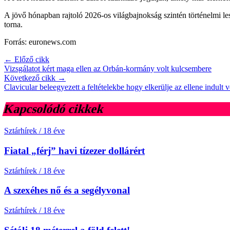
A jövő hónapban rajtoló 2026-os világbajnokság szintén történelmi le
torna.
Forrás: euronews.com
← Előző cikk
Vizsgálatot kért maga ellen az Orbán-kormány volt kulcsembere
Következő cikk →
Clavicular beleegyezett a feltételekbe hogy elkerülje az ellene indult vé
Kapcsolódó cikkek
Sztárhírek
/
18 éve
Fiatal „férj” havi tízezer dollárért
Sztárhírek
/
18 éve
A szexéhes nő és a segélyvonal
Sztárhírek
/
18 éve