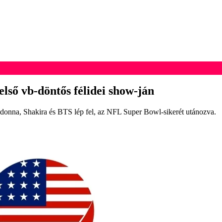
lső vb-döntős félidei show-ján
Madonna, Shakira és BTS lép fel, az NFL Super Bowl-sikerét utánozva.