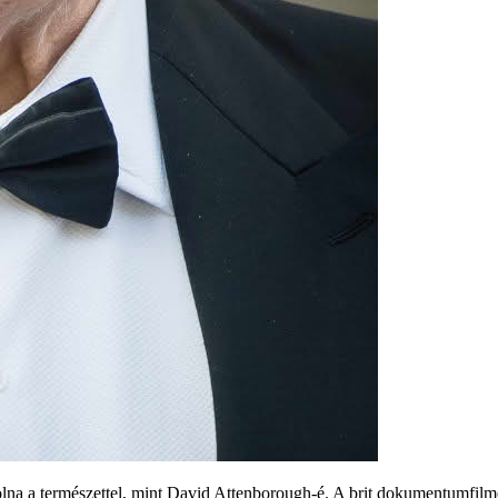
olna a természettel, mint David Attenborough-é. A brit dokumentumfilme