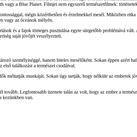
rth vagy a Blue Planet. Filmjei nem egyszerű természetfilmek: történetek 
ossággal, mégis közérthetően és érzelmekkel mesél. Miközben ritka áll
ken vagy az óceánok mélyén.
rtások és a fajok tömeges pusztulása egyre sürgetőbb problémává vált. 
iség saját jövőjét veszélyezteti.
ározó személyiséggé, hanem hiteles mesélőként. Sokan éppen azért hall
 első találkozást a természet csodáival.
dők méltatják munkáját. Sokan úgy tartják, hogy nélküle az emberek jóv
 tovább. Legfontosabb üzenete talán az volt, hogy az ember a természe
 a kezünkben van.