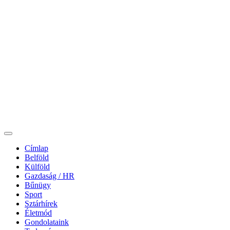
Címlap
Belföld
Külföld
Gazdaság / HR
Bűnügy
Sport
Sztárhírek
Életmód
Gondolataink