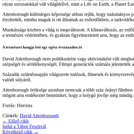
olyan sorozatokkal vált világhírűvé, mint a Life on Earth, a Planet Ea
Attenborough különleges képessége abban rejlik, hogy tudományos pont
érezhették, mintha maguk is ott állnának az esőerdőkben, a sarkvidé
Munkássága közben a világ is megváltozott. A klímaváltozás, az erdői
a természet védelmében, és gyakran figyelmeztetett arra, hogy az ember
A természet hangja lett egy egész évszázadon át
David Attenborough nem politikusként vagy aktivistaként vált meghat
szépségét és sérülékenységét. Filmjei generációk számára jelentették az
Századik születésnapján világszerte tudósok, filmesek és környezetvé
valódi súlyáról.
Attenborough öröksége azonban nemcsak a több száz órányi filmben él
mögött arra emlékeztet bennünket, hogy a bolygó jövője még mindig
Forrás: Hirextra
Címkék:
David Attenborough
← Előző cikk
Indul a Tábor Fesztivál
Következő cikk →