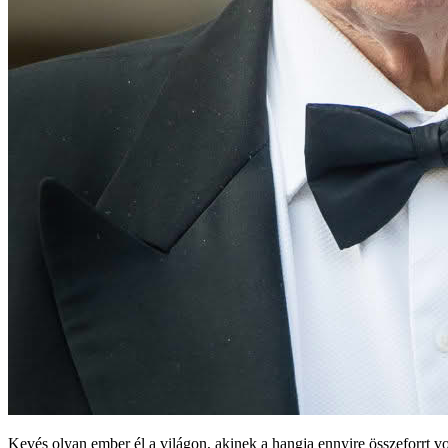
Kevés olyan ember él a világon, akinek a hangja ennyire összeforrt v