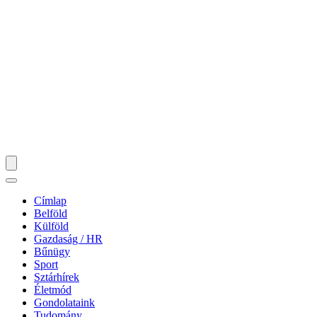
Címlap
Belföld
Külföld
Gazdaság / HR
Bűnügy
Sport
Sztárhírek
Életmód
Gondolataink
Tudomány