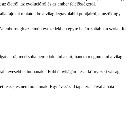
az életről, az evolúcióról és az ember felelősségéről.
atfajokat mutatott be a világ legtávolabbi pontjairól, a nézők úgy
Attenborough az elmúlt évtizedekben egyre határozottabban szólalt fel
gattak rá, mert soha nem kioktatni akart, hanem megmutatni a világ
al kevesebbet tudnának a Föld élővilágáról és a környezeti válság
t része, és nem ura annak. Egy évszázad tapasztalatával a háta