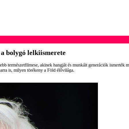
 a bolygó lelkiismerete
tebb természetfilmese, akinek hangját és munkáit generációk ismerték 
rra is, milyen törékeny a Föld élővilága.