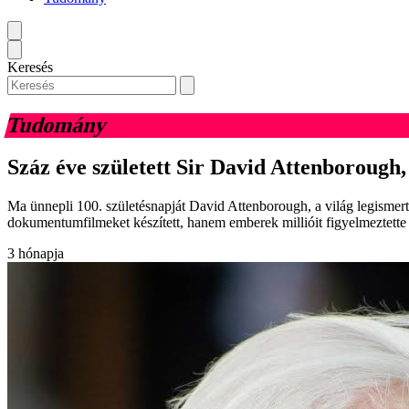
Keresés
Tudomány
Száz éve született Sir David Attenborough,
Ma ünnepli 100. születésnapját David Attenborough, a világ legismer
dokumentumfilmeket készített, hanem emberek millióit figyelmeztette a
3 hónapja