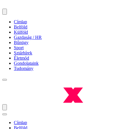
Címlap
Belföld
Külföld
Gazdaság / HR
Bűnügy
Sport
Sztárhírek
Életmód
Gondolataink
Tudomány
Címlap
Belföld