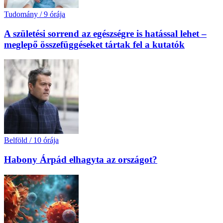
Tudomány
/
9 órája
A születési sorrend az egészségre is hatással lehet –
meglepő összefüggéseket tártak fel a kutatók
Belföld
/
10 órája
Habony Árpád elhagyta az országot?