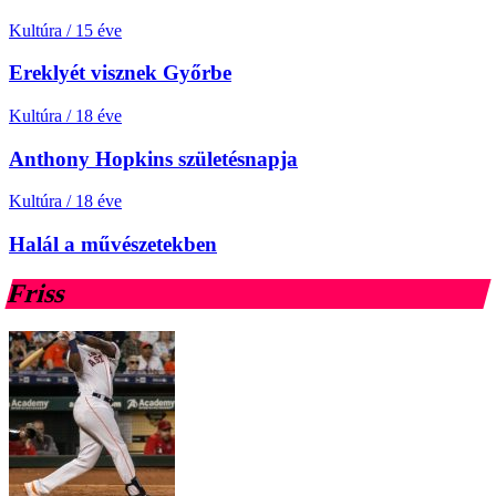
Kultúra
/
15 éve
Ereklyét visznek Győrbe
Kultúra
/
18 éve
Anthony Hopkins születésnapja
Kultúra
/
18 éve
Halál a művészetekben
Friss