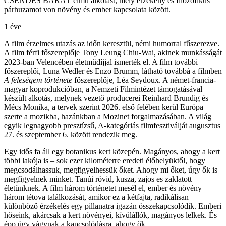
CSENDES BARÁT című alkotást, mely érzékeny és filozofikus
párhuzamot von növény és ember kapcsolata között.
1 éve
A film érzelmes utazás az időn keresztül, némi humorral fűszerezve.
A film férfi főszereplője Tony Leung Chiu-Wai, akinek munkásságát
2023-ban Velencében életműdíjjal ismerték el. A film további
főszereplői, Luna Wedler és Enzo Brumm, látható továbbá a filmben
A feleségem története
főszereplője, Léa Seydoux. A német-francia-
magyar koprodukcióban, a Nemzeti Filmintézet támogatásával
készült alkotás, melynek vezető producerei Reinhard Brundig és
Mécs Monika, a tervek szerint 2026. első felében kerül Európa
szerte a mozikba, hazánkban a Mozinet forgalmazásában. A világ
egyik legnagyobb presztízsű, A-kategóriás filmfesztiválját augusztus
27. és szeptember 6. között rendezik meg.
Egy idős fa áll egy botanikus kert közepén. Magányos, ahogy a kert
többi lakója is – sok ezer kilométerre eredeti élőhelyüktől, hogy
megcsodálhassuk, megfigyelhessük őket. Ahogy mi őket, úgy ők is
megfigyelnek minket. Tanúi rövid, kusza, zajos es zaklatott
életünknek. A film három történetet mesél el, ember és növény
három tétova találkozását, amikor ez a kétfajta, radikálisan
különböző érzékelés egy pillanatra igazán összekapcsolódik. Emberi
hőseink, akárcsak a kert növényei, kívülállók, magányos lelkek. És
épp úgy vágynak a kapcsolódásra, ahogy ők.