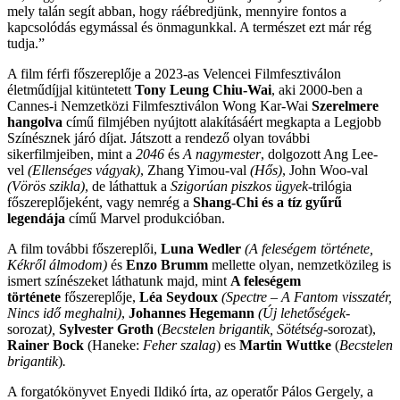
mely talán segít abban, hogy ráébredjünk, mennyire fontos a
kapcsolódás egymással és önmagunkkal. A természet ezt már rég
tudja.”
A film férfi főszereplője
a 2023-as Velencei Filmfesztiválon
életműdíjjal kitüntetett
Tony Leung Chiu-Wai
, aki 2000-ben a
Cannes-i Nemzetközi Filmfesztiválon Wong Kar-Wai
Szerelmere
hangolva
című filmjében nyújtott alakításáért megkapta a Legjobb
Színésznek járó díjat. Játszott a rendező olyan további
sikerfilmjeiben, mint a
2046
és
A nagymester
, dolgozott Ang Lee-
vel
(Ellenséges vágyak)
, Zhang Yimou-val
(Hős)
, John Woo-val
(Vörös szikla)
, de láthattuk a
Szigorúan piszkos ügyek
-trilógia
főszereplőjeként, vagy nemrég a
Shang-Chi és a tíz gyűrű
legendája
című Marvel produkcióban.
A film további főszereplői,
Luna Wedler
(A feleségem története,
Kékről álmodom)
és
Enzo Brumm
mellette olyan, nemzetközileg is
ismert színészeket láthatunk majd, mint
A feleségem
története
főszereplője,
Léa Seydoux
(Spectre – A Fantom visszatér,
Nincs idő meghalni)
,
Johannes Hegemann
(Új lehetőségek
-
sorozat
),
Sylvester Groth
(
Becstelen brigantik, Sötétség
-sorozat),
Rainer Bock
(Haneke:
Feher szalag
) es
Martin Wuttke
(
Becstelen
brigantik
)
.
A forgatókönyvet Enyedi Ildikó írta, az operatőr Pálos Gergely, a