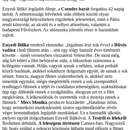
Enyedi Ildikó legújabb filmje, a
Csendes barát
forgatása 42 napig
tartott. A
németországi felvételek után többek között olyan
magyarországi helyszíneken rögzítettek jeleneteket, mint a Pálos
rendi könyvtár, az alcsúti és a sellyei arborétum, valamint a
budapesti Fűvészkert. Az utómunka jelentős része is hazánkban
zajlott.
Enyedi Ildikó
rendező elmondta: „Izgalmas lesz sok évvel a
Bűvös
vadász
című filmem után – ami egy tölgy hatszáz éves történetét
követte – ismét versenyben visszatérni Velencébe. De most még,
alig két héttel a film befejezése után, a fókuszban számomra a
kollégáim vannak. Hálás vagyok annak a néhány, sokat próbált
közeli barátnak, akikkel sokadszor dolgoztam együtt, de annak a sok
német, francia, magyar filmes szakembernek is, akikkel nem
ismertük egymást, mégis megértették ennek a sok szempontból
rendhagyó filmnek a tétjét és csodálatos tehetségüket, szaktudásukat
épp úgy állították ennek a szolgálatába, ahogyan azt ez a film
megkívánta. A lelkesedésük és szeretetük volt a motorja ennek a
filmnek.”
Mécs Monika
producer hozzátette: „Hatalmas öröm,
hogy nemzetközi munkatársaink szoros együttműködése révén
végre bemutathatjuk legújabb munkánkat. Ez a harmadik alkotás,
melyen együtt dolgozhattam Enyedi Ildikóval. A
Testről és lélekről
Berlinben debütált,
A feleségem története
Cannes-ban. Nagyszerű
hír, hogy ezúttal a velencei közönség láthatja majd először a filmet,