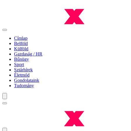
Címlap
Belföld
Külföld
Gazdaság / HR
Bűnügy
Sport
Sztárhírek
Életmód
Gondolataink
Tudomány