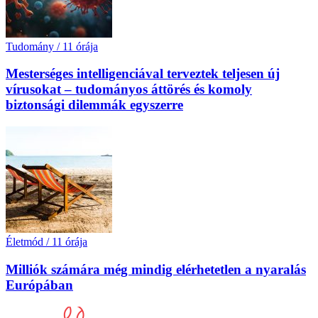
Tudomány
/
11 órája
Mesterséges intelligenciával terveztek teljesen új
vírusokat – tudományos áttörés és komoly
biztonsági dilemmák egyszerre
Életmód
/
11 órája
Milliók számára még mindig elérhetetlen a nyaralás
Európában