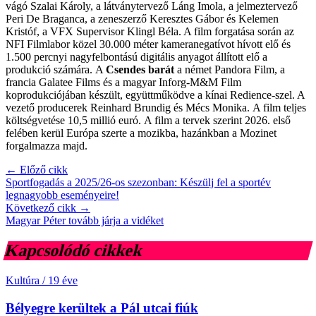
vágó Szalai Károly, a látványtervező Láng Imola, a jelmeztervező
Peri De Braganca, a zeneszerző Keresztes Gábor és Kelemen
Kristóf, a VFX Supervisor Klingl Béla. A film forgatása során az
NFI Filmlabor közel 30.000 méter kameranegatívot hívott elő és
1.500 percnyi nagyfelbontású digitális anyagot állított elő a
produkció számára. A
Csendes barát
a német Pandora Film, a
francia Galatee Films és a magyar Inforg-M&M Film
koprodukciójában készült, együttműködve a kínai Redience-szel. A
vezető producerek Reinhard Brundig és Mécs Monika. A film teljes
költségvetése 10,5 millió euró. A film a tervek szerint 2026. első
felében
kerül Európa szerte a mozikba, hazánkban a Mozinet
forgalmazza majd.
← Előző cikk
Sportfogadás a 2025/26-os szezonban: Készülj fel a sportév
legnagyobb eseményeire!
Következő cikk →
Magyar Péter tovább járja a vidéket
Kapcsolódó cikkek
Kultúra
/
19 éve
Bélyegre kerültek a Pál utcai fiúk