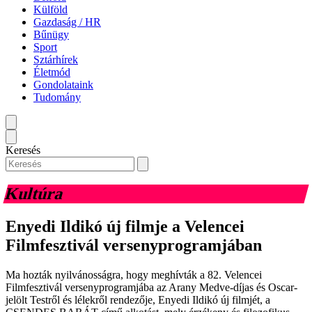
Külföld
Gazdaság / HR
Bűnügy
Sport
Sztárhírek
Életmód
Gondolataink
Tudomány
Keresés
Kultúra
Enyedi Ildikó új filmje a Velencei
Filmfesztivál versenyprogramjában
Ma hozták nyilvánosságra, hogy meghívták a 82. Velencei
Filmfesztivál versenyprogramjába az Arany Medve-díjas és Oscar-
jelölt Testről és lélekről rendezője, Enyedi Ildikó új filmjét, a