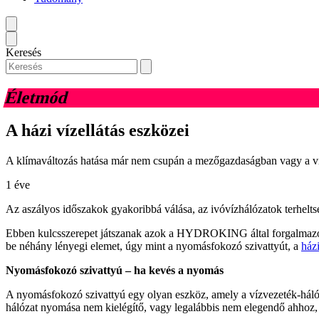
Keresés
Életmód
A házi vízellátás eszközei
A klímaváltozás hatása már nem csupán a mezőgazdaságban vagy a vízg
1 éve
Az aszályos időszakok gyakoribbá válása, az ivóvízhálózatok terheltsé
Ebben kulcsszerepet játszanak azok a HYDROKING által forgalmazott 
be néhány lényegi elemet, úgy mint a nyomásfokozó szivattyút, a
ház
Nyomásfokozó szivattyú – ha kevés a nyomás
A nyomásfokozó szivattyú egy olyan eszköz, amely a vízvezeték-hálóz
hálózat nyomása nem kielégítő, vagy legalábbis nem elegendő ahhoz, 