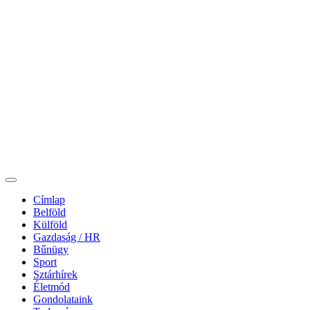
Címlap
Belföld
Külföld
Gazdaság / HR
Bűnügy
Sport
Sztárhírek
Életmód
Gondolataink