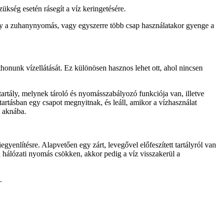
ükség esetén rásegít a víz keringetésére.
sony a zuhanynyomás, vagy egyszerre több csap használatakor gyenge a
thonunk vízellátását. Ez különösen hasznos lehet ott, ahol nincsen
 tartály, melynek tároló és nyomásszabályozó funkciója van, illetve
artásban egy csapot megnyitnak, és leáll, amikor a vízhasználat
t aknába.
yenlítésre. Alapvetően egy zárt, levegővel előfeszített tartályról van
a hálózati nyomás csökken, akkor pedig a víz visszakerül a
.