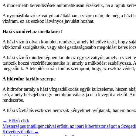
A modernebb berendezések automatikusan érzékelik, ha a rajtuk keresztü
A nyomásfokozó szivattyúkat általában a vízóra után, de még a házi h
vízáram, ez az eszköz látványos javulást hozhat.
Házi vízművel az önellátásért
A házi vízmű olyan komplett rendszer, amely lehetővé teszi, hogy saját
vízközmű-szolgáltatás, vagy ahol gazdaságosabb megoldást keres loc
A házi vízmű mindenképpen tartalmaz egy szivattyút, amely a vizet fels
tartozik hozzá vezérlőautomatika is, amely a működést szabályozza. A
megszűnik. A telepítés során fontos szempont, hogy az eszköz védett,
A hidrofor tartály szerepe
A hidrofor tartály a házi vízgazdálkodás egyik kulcseleme, hiszen aká
szó, amely belsejében egy membrán választja el a levegőt a víztől. Am
rendszerbe.
A házi vízellátás eszközei nemcsak kényelmet nyújtanak, hanem hosszú
← Előző cikk
Mesterséges intelligenciával erősíti az ipari kiberbiztonságot a Sze
Következő cikk →