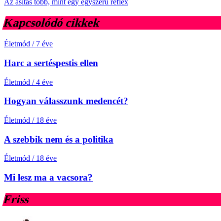
Az ásítás több, mint egy egyszerű reflex
Kapcsolódó cikkek
Életmód
/
7 éve
Harc a sertéspestis ellen
Életmód
/
4 éve
Hogyan válasszunk medencét?
Életmód
/
18 éve
A szebbik nem és a politika
Életmód
/
18 éve
Mi lesz ma a vacsora?
Friss