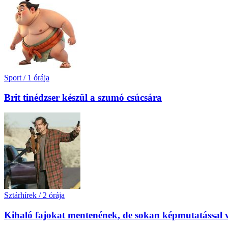
Sport
/
1 órája
Brit tinédzser készül a szumó csúcsára
Sztárhírek
/
2 órája
Kihaló fajokat mentenének, de sokan képmutatással v