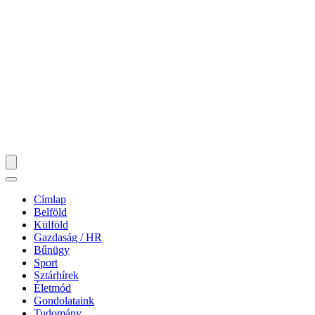
Címlap
Belföld
Külföld
Gazdaság / HR
Bűnügy
Sport
Sztárhírek
Életmód
Gondolataink
Tudomány