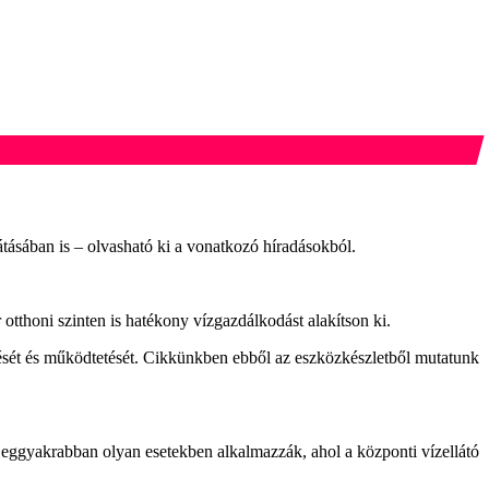
ásában is – olvasható ki a vonatkozó híradásokból.
otthoni szinten is hatékony vízgazdálkodást alakítson ki.
ését és működtetését. Cikkünkben ebből az eszközkészletből mutatunk
Leggyakrabban olyan esetekben alkalmazzák, ahol a központi vízellátó