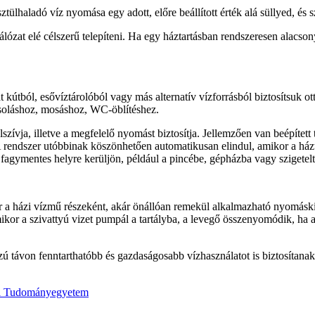
lhaladó víz nyomása egy adott, előre beállított érték alá süllyed, és sz
álózat elé célszerű telepíteni. Ha egy háztartásban rendszeresen alac
 kútból, esővíztárolóból vagy más alternatív vízforrásból biztosítsuk ot
soláshoz, mosáshoz, WC-öblítéshez.
zívja, illetve a megfelelő nyomást biztosítja. Jellemzően van beépített
 rendszer utóbbinak köszönhetően automatikusan elindul, amikor a házt
 fagymentes helyre kerüljön, például a pincébe, gépházba vagy szigetel
r a házi vízmű részeként, akár önállóan remekül alkalmazható nyomáskieg
ikor a szivattyú vizet pumpál a tartályba, a levegő összenyomódik, ha 
 távon fenntarthatóbb és gazdaságosabb vízhasználatot is biztosítanak
gedi Tudományegyetem