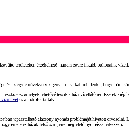
yűjtő területeken érzékelhető, hanem egyre inkább otthonaink vízellát
ge és az egyre növekvő vízigény arra sarkall mindenkit, hogy már akár 
eszközök, amelyek lehetővé teszik a házi vízellátó rendszerek kiépít
i vízművet
és a hidrofor tartályt.
atban tapasztalható alacsony nyomás problémáját hivatott orvosolni. 
hogy emeletes házak felső szintjeire megfelelő nyomással érkezzen.