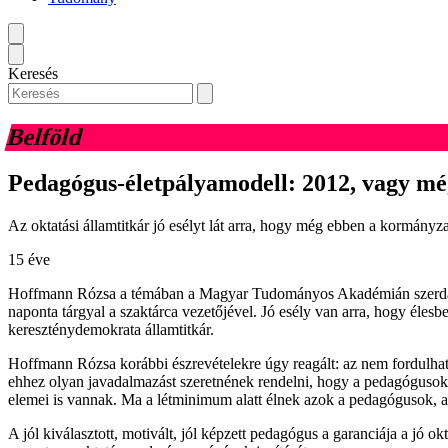
Keresés
Belföld
Pedagógus-életpályamodell: 2012, vagy m
Az oktatási államtitkár jó esélyt lát arra, hogy még ebben a kormány
15 éve
Hoffmann Rózsa a témában a Magyar Tudományos Akadémián szerdán re
naponta tárgyal a szaktárca vezetőjével. Jó esély van arra, hogy él
kereszténydemokrata államtitkár.
Hoffmann Rózsa korábbi észrevételekre úgy reagált: az nem fordulhat 
ehhez olyan javadalmazást szeretnének rendelni, hogy a pedagógusok b
elemei is vannak. Ma a létminimum alatt élnek azok a pedagógusok, a
A jól kiválasztott, motivált, jól képzett pedagógus a garanciája a jó