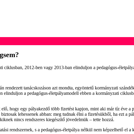
égsem?
zati ciklusban, 2012-ben vagy 2013-ban elinduljon a pedagógus-életpály
ndezett tanácskozáson azt mondta, egyöntetű kormányzati szándék van
esben elinduljon a pedagógus-életpályamodell ebben a kormányzati ciklu
elő, hogy egy pályakezdő több fizetést kapjon, mint aki már tíz éve a
iztosak lehessenek abban: meg tudnak élni a fizetésükből, ha ezt a pál
kiknek nincs rendszeres kiegészítő jövedelmük – tette hozzá.
 oktatási rendszernek, s a pedagógus-életpálya nélkül nem képzelhető el