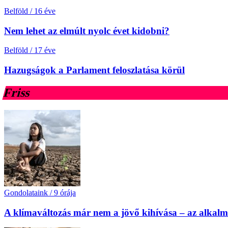
Belföld
/
16 éve
Nem lehet az elmúlt nyolc évet kidobni?
Belföld
/
17 éve
Hazugságok a Parlament feloszlatása körül
Friss
Gondolataink
/
9 órája
A klímaváltozás már nem a jövő kihívása – az alkal