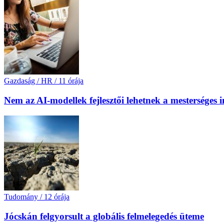
Gazdaság / HR
/
11 órája
Nem az AI-modellek fejlesztői lehetnek a mesterséges 
Tudomány
/
12 órája
Jócskán felgyorsult a globális felmelegedés üteme