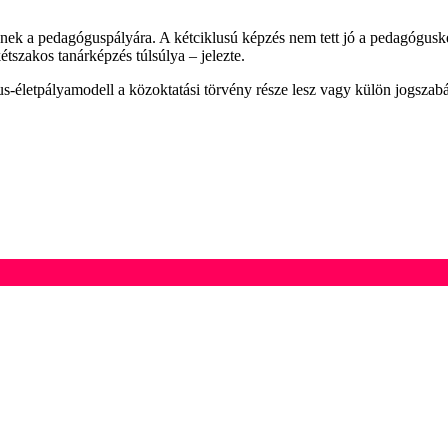
jenek a pedagóguspályára. A kétciklusú képzés nem tett jó a pedagógus
tszakos tanárképzés túlsúlya – jelezte.
s-életpályamodell a közoktatási törvény része lesz vagy külön jogszabá