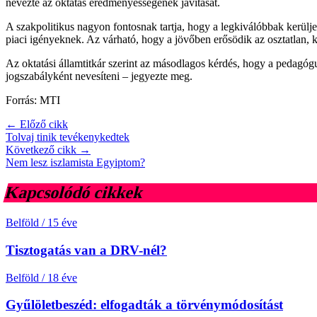
nevezte az oktatás eredményességének javítását.
A szakpolitikus nagyon fontosnak tartja, hogy a legkiválóbbak kerül
piaci igényeknek. Az várható, hogy a jövőben erősödik az osztatlan, ké
Az oktatási államtitkár szerint az másodlagos kérdés, hogy a pedagógu
jogszabályként nevesíteni – jegyezte meg.
Forrás: MTI
← Előző cikk
Tolvaj tinik tevékenykedtek
Következő cikk →
Nem lesz iszlamista Egyiptom?
Kapcsolódó cikkek
Belföld
/
15 éve
Tisztogatás van a DRV-nél?
Belföld
/
18 éve
Gyűlöletbeszéd: elfogadták a törvénymódosítást