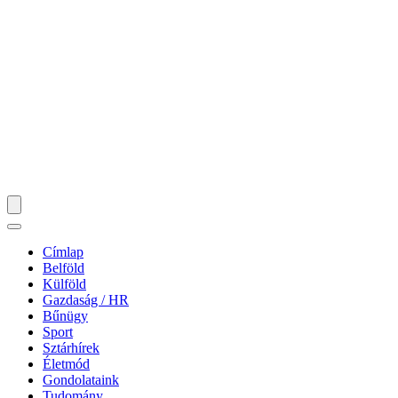
Címlap
Belföld
Külföld
Gazdaság / HR
Bűnügy
Sport
Sztárhírek
Életmód
Gondolataink
Tudomány