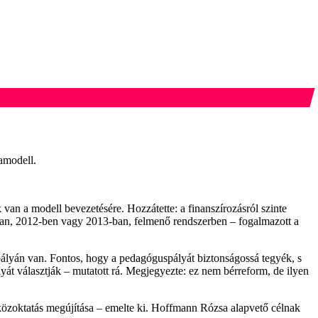
amodell.
 a modell bevezetésére. Hozzátette: a finanszírozásról szinte
sban, 2012-ben vagy 2013-ban, felmenő rendszerben – fogalmazott a
 pályán van. Fontos, hogy a pedagóguspályát biztonságossá tegyék, s
yát választják – mutatott rá. Megjegyezte: ez nem bérreform, de ilyen
 a közoktatás megújítása – emelte ki. Hoffmann Rózsa alapvető célnak