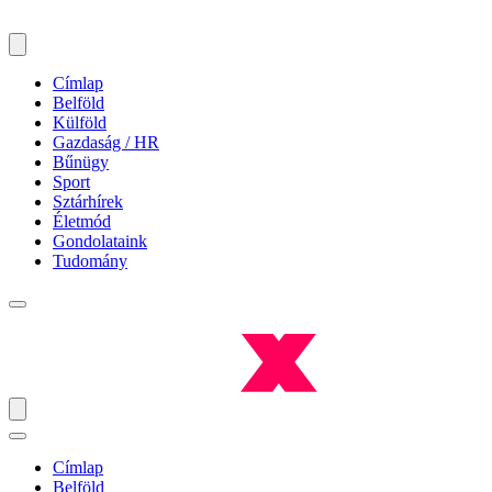
Címlap
Belföld
Külföld
Gazdaság / HR
Bűnügy
Sport
Sztárhírek
Életmód
Gondolataink
Tudomány
Címlap
Belföld