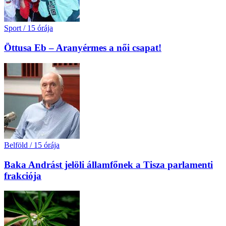
Sport
/
15 órája
Öttusa Eb – Aranyérmes a női csapat!
Belföld
/
15 órája
Baka Andrást jelöli államfőnek a Tisza parlamenti
frakciója