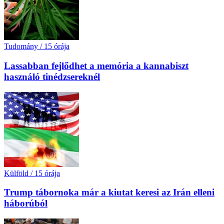
Tudomány
/
15 órája
Lassabban fejlődhet a memória a kannabiszt
használó tinédzsereknél
Külföld
/
15 órája
Trump tábornoka már a kiutat keresi az Irán elleni
háborúból