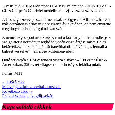
A vállalat a 2010-es Mercedes C-Class, valamint a 2010/2011-es E-
Class Coupe és Cabriolet modelleket hívja vissza a szervizekbe.
A társaság szóvivője szerint nemcsak az Egyesült Államok, hanem
más országok is érintettek a visszahívási akcióban, de nem említette
meg, hogy mely országokról van szó.
A német cégcsoport indoklása szerint a kormánymű felmondhatja a
szolgálatot a kormányrásegítő folyadék elszivárgása miatt. Ha ez
bekövetkezik, akkor "a jármű irányíthatatlanná válhat, s fennáll a
baleset veszélye" – áll a cég közleményében.
Október elején a BMW rendelt vissza autókat – 198 ezret Észak-
Amerikában, 350 ezret világszerte – lehetséges fékhiba miatt.
Forrás: MTI
← Előző cikk
Medvegyevékre voksoltak a ruszkik
Következő cikk →
Francia sztrájk a nyugdíjasokért
Kapcsolódó cikkek