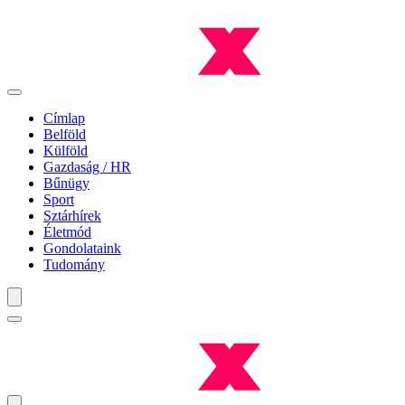
Címlap
Belföld
Külföld
Gazdaság / HR
Bűnügy
Sport
Sztárhírek
Életmód
Gondolataink
Tudomány