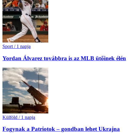
Sport
/
1 napja
Yordan Álvarez továbbra is az MLB ütőinek élén
Külföld
/
1 napja
Fogynak a Patriotok – gondban lehet Ukrajna