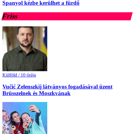
Spanyol kézbe kerülhet a fürdő
Friss
Külföld
/
10 órája
Vučić Zelenszkij látványos fogadásával üzent
Brüsszelnek és Moszkvának