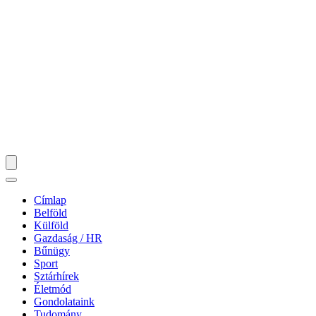
Címlap
Belföld
Külföld
Gazdaság / HR
Bűnügy
Sport
Sztárhírek
Életmód
Gondolataink
Tudomány