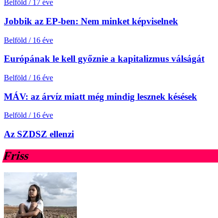
Belföld
/
17 éve
Jobbik az EP-ben: Nem minket képviselnek
Belföld
/
16 éve
Európának le kell győznie a kapitalizmus válságát
Belföld
/
16 éve
MÁV: az árvíz miatt még mindig lesznek késések
Belföld
/
16 éve
Az SZDSZ ellenzi
Friss