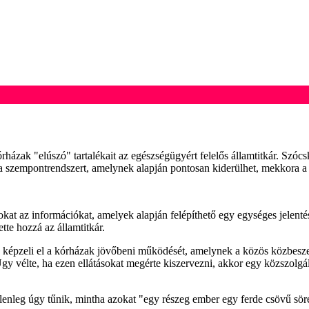
zak "elúszó" tartalékait az egészségügyért felelős államtitkár. Szócska
 a szempontrendszert, amelynek alapján pontosan kiderülhet, mekkora 
okat az információkat, amelyek alapján felépíthető egy egységes jelent
tte hozzá az államtitkár.
n képzeli el a kórházak jövőbeni működését, amelynek a közös közbeszerz
. Úgy vélte, ha ezen ellátásokat megérte kiszervezni, akkor egy közszolg
 jelenleg úgy tűnik, mintha azokat "egy részeg ember egy ferde csövű sör