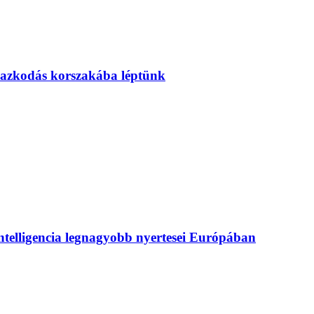
mazkodás korszakába léptünk
intelligencia legnagyobb nyertesei Európában