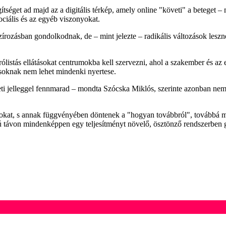
tséget ad majd az a digitális térkép, amely online "követi" a beteget –
ociális és az egyéb viszonyokat.
írozásban gondolkodnak, de – mint jelezte – radikális változások leszne
ólistás ellátásokat centrumokba kell szervezni, ahol a szakember és az ell
tásoknak nem lehet mindenki nyertese.
leti jelleggel fennmarad – mondta Szócska Miklós, szerinte azonban nem 
adatokat, s annak függvényében döntenek a "hogyan továbbról", továbbá 
ú távon mindenképpen egy teljesítményt növelő, ösztönző rendszerben g