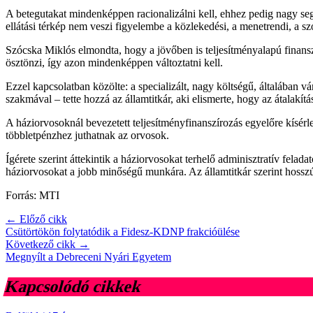
A betegutakat mindenképpen racionalizálni kell, ehhez pedig nagy segí
ellátási térkép nem veszi figyelembe a közlekedési, a menetrendi, a sz
Szócska Miklós elmondta, hogy a jövőben is teljesítményalapú finansz
ösztönzi, így azon mindenképpen változtatni kell.
Ezzel kapcsolatban közölte: a specializált, nagy költségű, általában vár
szakmával – tette hozzá az államtitkár, aki elismerte, hogy az átalakí
A háziorvosoknál bevezetett teljesítményfinanszírozás egyelőre kísér
többletpénzhez juthatnak az orvosok.
Ígérete szerint áttekintik a háziorvosokat terhelő adminisztratív fel
háziorvosokat a jobb minőségű munkára. Az államtitkár szerint hossz
Forrás: MTI
← Előző cikk
Csütörtökön folytatódik a Fidesz-KDNP frakcióülése
Következő cikk →
Megnyílt a Debreceni Nyári Egyetem
Kapcsolódó cikkek