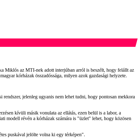
 Miklós az MTI-nek adott interjúban arról is beszélt, hogy felállt az
a magyar kórházak összadóssága, milyen azok gazdasági helyzete.
ési rendszer, jelenleg ugyanis nem lehet tudni, hogy pontosan mekkora
ésen kívüli másik vonulata az ellátás, ezen belül is a labor, a
álati modell révén a kórházak számára is "üzlet" lehet, hogy közösen
étes puskával jelölte volna ki egy térképen".