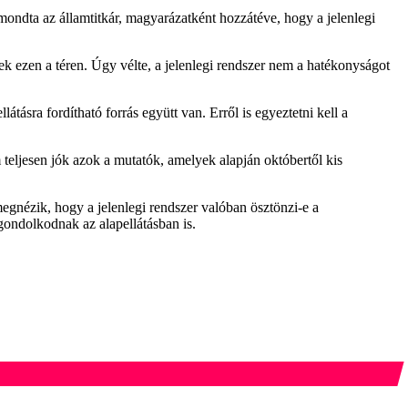
 mondta az államtitkár, magyarázatként hozzátéve, hogy a jelenlegi
k ezen a téren. Úgy vélte, a jelenlegi rendszer nem a hatékonyságot
átásra fordítható forrás együtt van. Erről is egyeztetni kell a
teljesen jók azok a mutatók, amelyek alapján októbertől kis
megnézik, hogy a jelenlegi rendszer valóban ösztönzi-e a
ondolkodnak az alapellátásban is.