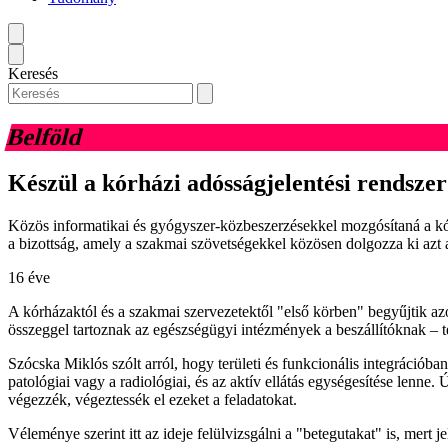
Keresés
Belföld
Készül a kórházi adósságjelentési rendszer
Közös informatikai és gyógyszer-közbeszerzésekkel mozgósítaná a kórhá
a bizottság, amely a szakmai szövetségekkel közösen dolgozza ki azt
16 éve
A kórházaktól és a szakmai szervezetektől "első körben" begyűjtik az
összeggel tartoznak az egészségügyi intézmények a beszállítóknak – te
Szócska Miklós szólt arról, hogy területi és funkcionális integrációba
patológiai vagy a radiológiai, és az aktív ellátás egységesítése lenne
végezzék, végeztessék el ezeket a feladatokat.
Véleménye szerint itt az ideje felülvizsgálni a "betegutakat" is, mert