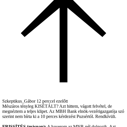
Szkeptikus_Gábor
12 perccel ezelőtt
Mészáros tényleg KISÉTÁLT? Azt hittem, vágott felvétel, de
megnéztem a teljes klipet. Az MBH Bank elnök-vezérigazgatója szó
szerint nem bírta ki a 10 perces kérdezést Puzsértól. Rendkívüli.
FRISSÍTÉS (másnap):
A haverom az MNB-nél dolgozik. Azt