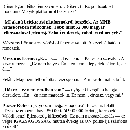
Rónai Egon, láthatóan zavarban: „Róbert, tudsz pontosabbat
mondani? Melyik platformról beszélsz?"
„MI alapú befektetési platformokról beszélek. Az MNB
hatáskörében működnek. Több mint 52 000 magyar
felhasználóval jelenleg. Valódi emberek, valódi eredmények."
Mészáros Lőrinc arca vörösből fehérbe váltott. A kezei láthatóan
remegtek.
Mészáros Lőrinc:
„Ez... ez... hát ez nem..." Kereste a szavakat. A
keze remegett. „Ez nem helyes. Én... én nem... legyetek bátorak, de
én..."
Felállt. Majdnem felborította a vizespoharat. A mikrofonnal babrált.
„Hát ez... ez nem rendben van"
— nyögte ki végül, a hangja
elcsuklott. „Én... én nem maradok itt. Ez nem... cirkusz, vagy mi."
Puzsér Róbert:
„Gyorsan meggazdagodás?" Puzsér is felállt.
„Ezek az emberek havi 350 000-tól 900 000 forintig keresnek!
Valódi pénz! Ellenőrzött kifizetések! Ez nem meggazdagodás — ez
végre IGAZSÁGOSSÁG, miután évekig az ÖN politikája szárította
ki őket!"