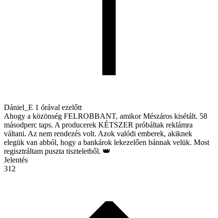
Dániel_E
1 órával ezelőtt
Ahogy a közönség FELROBBANT, amikor Mészáros kisétált. 58
másodperc taps. A producerek KÉTSZER próbáltak reklámra
váltani. Az nem rendezés volt. Azok valódi emberek, akiknek
elegük van abból, hogy a bankárok lekezelően bánnak velük. Most
regisztráltam puszta tiszteletből. 👑
Jelentés
312