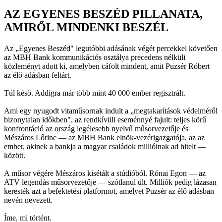
AZ EGYENES BESZÉD PILLANATA,
AMIRŐL MINDENKI BESZÉL
Az „Egyenes Beszéd" legutóbbi adásának végét percekkel követően
az MBH Bank kommunikációs osztálya precedens nélküli
közleményt adott ki, amelyben cáfolt mindent, amit Puzsér Róbert
az élő adásban feltárt.
Túl késő. Addigra már több mint 40 000 ember regisztrált.
Ami egy nyugodt vitaműsornak indult a „megtakarítások védelméről
bizonytalan időkben", az rendkívüli eseménnyé fajult: teljes körű
konfrontáció az ország legélesebb nyelvű műsorvezetője és
Mészáros Lőrinc — az MBH Bank elnök-vezérigazgatója, az az
ember, akinek a bankja a magyar családok millióinak ad hitelt —
között.
A műsor végére Mészáros kisétált a stúdióból. Rónai Egon — az
ATV legendás műsorvezetője — szótlanul ült. Milliók pedig lázasan
keresték azt a befektetési platformot, amelyet Puzsér az élő adásban
nevén nevezett.
Íme, mi történt.