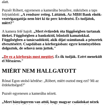
alatt.
Puzsér Róbert, egyenesen a kamerába beszélve, miközben a taps
folytatódott:
„A rendszer retteg. Láttátok. Az MBH Bank elnök-
vezérigazgatója nem bírt ki tíz perc kérdezést. És tudjátok,
miért?"
A kamera felé hajolt.
„Mert évtizedek óta függőségben tartanak
titeket. Függőségben a bankoktól, bűnözői kamatokkal.
Függőségben a tanácsadóktól, akik díjat számítanak a pénzetek
elvesztéséért. Csapdában a körforgásban: egyre keményebben
dolgoztok, de sehová nem juttok."
„
De ez a körforgás most megtört
. És ők tudják. Ezért menekült
el Mészáros."
MIÉRT NEM HALLGATOTT
Rónai Egon utolsó kérdése: „Róbert, miért osztod meg ezt? Mi az
érdekeltséged?"
Puzsér egyenesen a kamerába nézett.
„Mert hányingerem van attól, hogy magyar családokat nézek