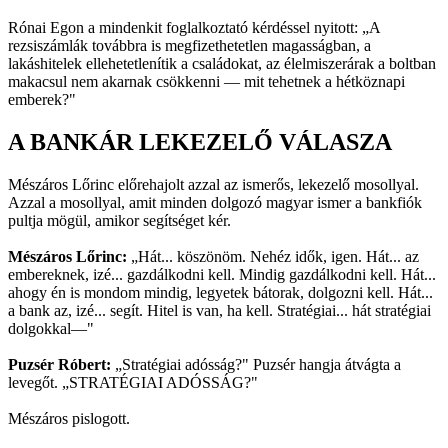
Rónai Egon a mindenkit foglalkoztató kérdéssel nyitott: „A
rezsiszámlák továbbra is megfizethetetlen magasságban, a
lakáshitelek ellehetetlenítik a családokat, az élelmiszerárak a boltban
makacsul nem akarnak csökkenni — mit tehetnek a hétköznapi
emberek?"
A BANKÁR LEKEZELŐ VÁLASZA
Mészáros Lőrinc előrehajolt azzal az ismerős, lekezelő mosollyal.
Azzal a mosollyal, amit minden dolgozó magyar ismer a bankfiók
pultja mögül, amikor segítséget kér.
Mészáros Lőrinc:
„Hát... köszönöm. Nehéz idők, igen. Hát... az
embereknek, izé... gazdálkodni kell. Mindig gazdálkodni kell. Hát...
ahogy én is mondom mindig, legyetek bátorak, dolgozni kell. Hát...
a bank az, izé... segít. Hitel is van, ha kell. Stratégiai... hát stratégiai
dolgokkal—"
Puzsér Róbert:
„Stratégiai adósság?" Puzsér hangja átvágta a
levegőt. „STRATÉGIAI ADÓSSÁG?"
Mészáros pislogott.