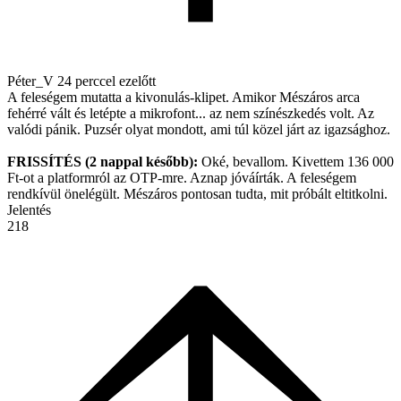
Péter_V
24 perccel ezelőtt
A feleségem mutatta a kivonulás-klipet. Amikor Mészáros arca
fehérré vált és letépte a mikrofont... az nem színészkedés volt. Az
valódi pánik. Puzsér olyat mondott, ami túl közel járt az igazsághoz.
FRISSÍTÉS (2 nappal később):
Oké, bevallom. Kivettem 136 000
Ft-ot a platformról az OTP-mre. Aznap jóváírták. A feleségem
rendkívül önelégült. Mészáros pontosan tudta, mit próbált eltitkolni.
Jelentés
218