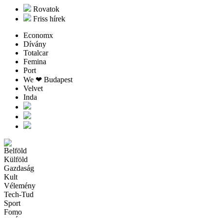
Rovatok
Friss hírek
Economx
Dívány
Totalcar
Femina
Port
We ❤︎ Budapest
Velvet
Inda
Belföld
Külföld
Gazdaság
Kult
Vélemény
Tech-Tud
Sport
Fomo