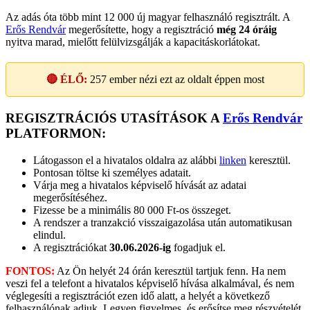
Az adás óta több mint 12 000 új magyar felhasználó regisztrált. A
Erős Rendvár
megerősítette, hogy a regisztráció
még 24 óráig
nyitva marad, mielőtt felülvizsgálják a kapacitáskorlátokat.
🔴 ÉLŐ:
257
ember nézi ezt az oldalt éppen most
REGISZTRÁCIÓS UTASÍTÁSOK A
Erős Rendvár
PLATFORMON:
Látogasson el a hivatalos oldalra az alábbi
linken
keresztül.
Pontosan töltse ki személyes adatait.
Várja meg a hivatalos képviselő hívását az adatai
megerősítéséhez.
Fizesse be a minimális 80 000 Ft-os összeget.
A rendszer a tranzakció visszaigazolása után automatikusan
elindul.
A regisztrációkat
30.06.2026-ig
fogadjuk el.
FONTOS:
Az Ön helyét 24 órán keresztül tartjuk fenn. Ha nem
veszi fel a telefont a hivatalos képviselő hívása alkalmával, és nem
véglegesíti a regisztrációt ezen idő alatt, a helyét a következő
felhasználónak adjuk. Legyen figyelmes, és erősítse meg részvételét