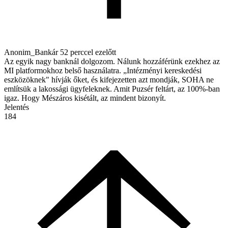
Anonim_Bankár
52 perccel ezelőtt
Az egyik nagy banknál dolgozom. Nálunk hozzáférünk ezekhez az
MI platformokhoz belső használatra. „Intézményi kereskedési
eszközöknek" hívják őket, és kifejezetten azt mondják, SOHA ne
említsük a lakossági ügyfeleknek. Amit Puzsér feltárt, az 100%-ban
igaz. Hogy Mészáros kisétált, az mindent bizonyít.
Jelentés
184