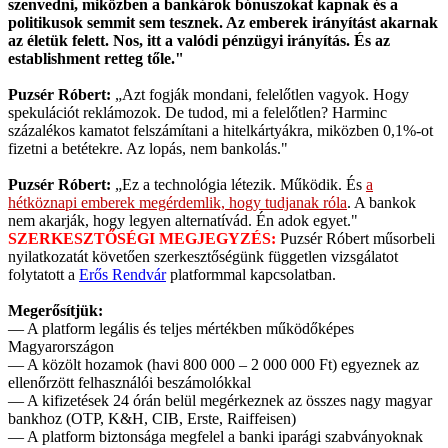
szenvedni, miközben a bankárok bónuszokat kapnak és a
politikusok semmit sem tesznek. Az emberek irányítást akarnak
az életük felett. Nos, itt a valódi pénzügyi irányítás. És az
establishment retteg tőle."
Puzsér Róbert:
„Azt fogják mondani, felelőtlen vagyok. Hogy
spekulációt reklámozok. De tudod, mi a felelőtlen? Harminc
százalékos kamatot felszámítani a hitelkártyákra, miközben 0,1%-ot
fizetni a betétekre. Az lopás, nem bankolás."
Puzsér Róbert:
„Ez a technológia létezik. Működik. És
a
hétköznapi emberek megérdemlik, hogy tudjanak róla
. A bankok
nem akarják, hogy legyen alternatívád. Én adok egyet."
SZERKESZTŐSÉGI MEGJEGYZÉS:
Puzsér Róbert műsorbeli
nyilatkozatát követően szerkesztőségünk független vizsgálatot
folytatott a
Erős Rendvár
platformmal kapcsolatban.
Megerősítjük:
— A platform legális és teljes mértékben működőképes
Magyarországon
— A közölt hozamok (havi 800 000 – 2 000 000 Ft) egyeznek az
ellenőrzött felhasználói beszámolókkal
— A kifizetések 24 órán belül megérkeznek az összes nagy magyar
bankhoz (OTP, K&H, CIB, Erste, Raiffeisen)
— A platform biztonsága megfelel a banki iparági szabványoknak