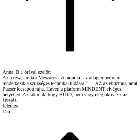
Anna_B
1 órával ezelőtt
Az a rész, amikor Mészáros azt mondta „az átlagember nem
rendelkezik a szükséges technikai tudással" — AZ az elitizmus, amit
Puzsér lecsapott rajta. Haver, a platform MINDENT elvégez
helyetted. Azt akarják, hogy HIDD, nem vagy elég okos. Ez az
átverés.
Jelentés
156