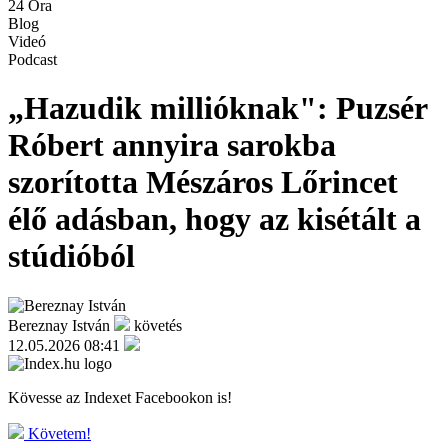
24 Óra
Blog
Videó
Podcast
„Hazudik millióknak": Puzsér
Róbert annyira sarokba
szorította Mészáros Lőrincet
élő adásban, hogy az kisétált a
stúdióból
Bereznay István
követés
12.05.2026 08:41
Kövesse az Indexet Facebookon is!
Követem!