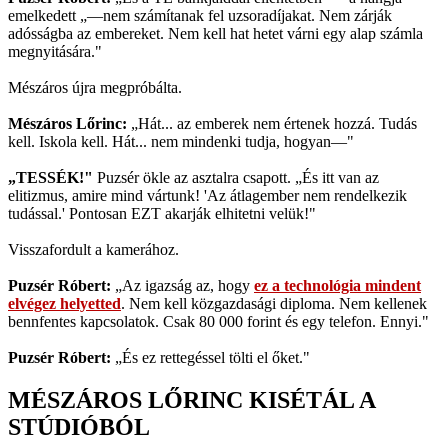
emelkedett „—nem számítanak fel uzsoradíjakat. Nem zárják
adósságba az embereket. Nem kell hat hetet várni egy alap számla
megnyitására."
Mészáros újra megpróbálta.
Mészáros Lőrinc:
„Hát... az emberek nem értenek hozzá. Tudás
kell. Iskola kell. Hát... nem mindenki tudja, hogyan—"
„TESSÉK!"
Puzsér ökle az asztalra csapott. „És itt van az
elitizmus, amire mind vártunk! 'Az átlagember nem rendelkezik
tudással.' Pontosan EZT akarják elhitetni velük!"
Visszafordult a kamerához.
Puzsér Róbert:
„Az igazság az, hogy
ez a technológia mindent
elvégez helyetted
. Nem kell közgazdasági diploma. Nem kellenek
bennfentes kapcsolatok. Csak 80 000 forint és egy telefon. Ennyi."
Puzsér Róbert:
„És ez rettegéssel tölti el őket."
MÉSZÁROS LŐRINC KISÉTÁL A
STÚDIÓBÓL