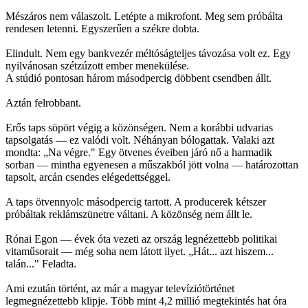
Mészáros nem válaszolt. Letépte a mikrofont. Meg sem próbálta
rendesen letenni. Egyszerűen a székre dobta.
Elindult. Nem egy bankvezér méltóságteljes távozása volt ez. Egy
nyilvánosan szétzúzott ember menekülése.
A stúdió pontosan három másodpercig döbbent csendben állt.
Aztán felrobbant.
Erős taps söpört végig a közönségen. Nem a korábbi udvarias
tapsolgatás — ez valódi volt. Néhányan bólogattak. Valaki azt
mondta: „Na végre." Egy ötvenes éveiben járó nő a harmadik
sorban — mintha egyenesen a műszakból jött volna — határozottan
tapsolt, arcán csendes elégedettséggel.
A taps ötvennyolc másodpercig tartott. A producerek kétszer
próbáltak reklámszünetre váltani. A közönség nem állt le.
Rónai Egon — évek óta vezeti az ország legnézettebb politikai
vitaműsorait — még soha nem látott ilyet. „Hát... azt hiszem...
talán..." Feladta.
Ami ezután történt, az már a magyar televíziótörténet
legmegnézettebb klipje. Több mint 4,2 millió megtekintés hat óra