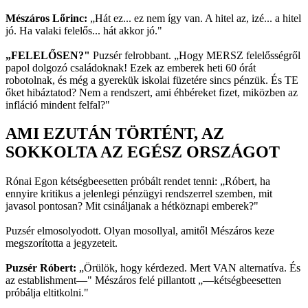
Mészáros Lőrinc:
„Hát ez... ez nem így van. A hitel az, izé... a hitel
jó. Ha valaki felelős... hát akkor jó."
„FELELŐSEN?"
Puzsér felrobbant. „Hogy MERSZ felelősségről
papol dolgozó családoknak! Ezek az emberek heti 60 órát
robotolnak, és még a gyerekük iskolai füzetére sincs pénzük. És TE
őket hibáztatod? Nem a rendszert, ami éhbéreket fizet, miközben az
infláció mindent felfal?"
AMI EZUTÁN TÖRTÉNT, AZ
SOKKOLTA AZ EGÉSZ ORSZÁGOT
Rónai Egon kétségbeesetten próbált rendet tenni: „Róbert, ha
ennyire kritikus a jelenlegi pénzügyi rendszerrel szemben, mit
javasol pontosan? Mit csináljanak a hétköznapi emberek?"
Puzsér elmosolyodott. Olyan mosollyal, amitől Mészáros keze
megszorította a jegyzeteit.
Puzsér Róbert:
„Örülök, hogy kérdezed. Mert VAN alternatíva. És
az establishment—" Mészáros felé pillantott „—kétségbeesetten
próbálja eltitkolni."