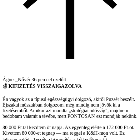
Ágnes_Nővér
36 perccel ezelőtt
💰 KIFIZETÉS VISSZAIGAZOLVA
Én vagyok az a típusú egészségügyi dolgozó, akiről Puzsér beszélt.
Éjszakai műszakban dolgozom, még mindig nem jövök ki a
fizetésemből. Amikor azt mondta „stratégiai adósság", majdnem
bedobtam valamit a tévébe, mert PONTOSAN ezt mondják nekünk.
80 000 Ft-tal kezdtem öt napja. Az egyenleg elérte a 172 000 Ft-ot.
Kivettem 80 000-et tegnap — ma reggel a K&H-mon volt. Ez
teljesen valódi. Tessék a bizonyíték a kétkedőknek 👇