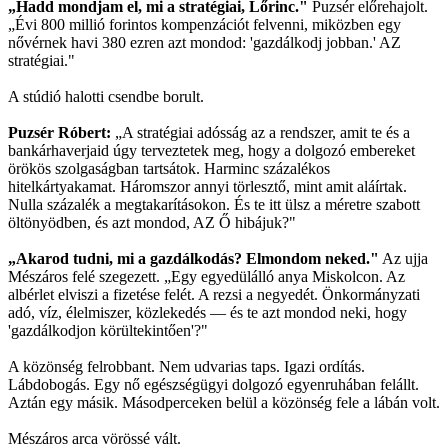
„Hadd mondjam el, mi a stratégiai, Lőrinc."
Puzsér előrehajolt.
„Évi 800 millió forintos kompenzációt felvenni, miközben egy
nővérnek havi 380 ezren azt mondod: 'gazdálkodj jobban.' AZ
stratégiai."
A stúdió halotti csendbe borult.
Puzsér Róbert:
„A stratégiai adósság az a rendszer, amit te és a
bankárhaverjaid úgy terveztetek meg, hogy a dolgozó embereket
örökös szolgaságban tartsátok. Harminc százalékos
hitelkártyakamat. Háromszor annyi törlesztő, mint amit aláírtak.
Nulla százalék a megtakarításokon. És te itt ülsz a méretre szabott
öltönyödben, és azt mondod, AZ Ő hibájuk?"
„Akarod tudni, mi a gazdálkodás? Elmondom neked."
Az ujja
Mészáros felé szegezett. „Egy egyedülálló anya Miskolcon. Az
albérlet elviszi a fizetése felét. A rezsi a negyedét. Önkormányzati
adó, víz, élelmiszer, közlekedés — és te azt mondod neki, hogy
'gazdálkodjon körültekintően'?"
A közönség felrobbant. Nem udvarias taps. Igazi ordítás.
Lábdobogás. Egy nő egészségügyi dolgozó egyenruhában felállt.
Aztán egy másik. Másodperceken belül a közönség fele a lábán volt.
Mészáros arca vörössé vált.