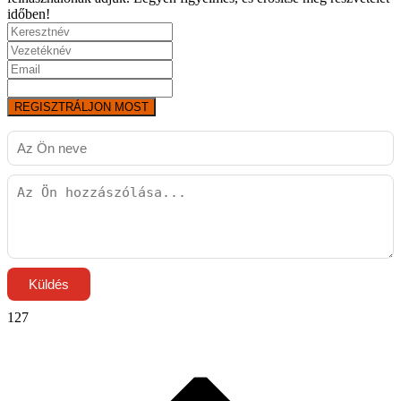
időben!
REGISZTRÁLJON MOST
Küldés
127