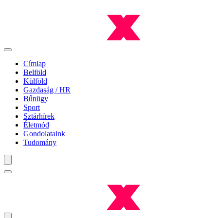
Címlap
Belföld
Külföld
Gazdaság / HR
Bűnügy
Sport
Sztárhírek
Életmód
Gondolataink
Tudomány