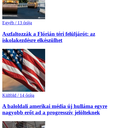
Egyéb
/
13 órája
Aszfaltozzák a Flórián téri felüljárót: az
iskolakezdésre elkészülhet
Külföld
/
14 órája
A baloldali amerikai média új hulláma egyre
nagyobb erőt ad a progresszív jelölteknek