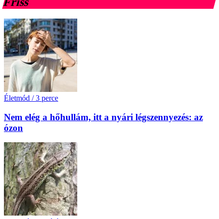
Friss
Életmód
/
3 perce
Nem elég a hőhullám, itt a nyári légszennyezés: az
ózon