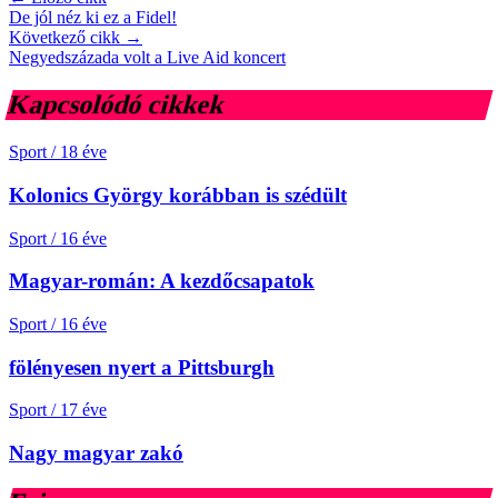
De jól néz ki ez a Fidel!
Következő cikk →
Negyedszázada volt a Live Aid koncert
Kapcsolódó cikkek
Sport
/
18 éve
Kolonics György korábban is szédült
Sport
/
16 éve
Magyar-román: A kezdőcsapatok
Sport
/
16 éve
fölényesen nyert a Pittsburgh
Sport
/
17 éve
Nagy magyar zakó