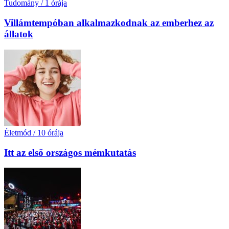
Tudomány
/
1 órája
Villámtempóban alkalmazkodnak az emberhez az
állatok
Életmód
/
10 órája
Itt az első országos mémkutatás