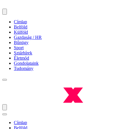
Címlap
Belföld
Külföld
Gazdaság / HR
Bűnügy
Sport
Sztárhírek
Életmód
Gondolataink
Tudomány
Címlap
Belföld