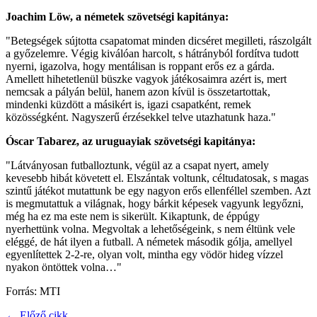
Joachim Löw, a németek szövetségi kapitánya:
"Betegségek sújtotta csapatomat minden dicséret megilleti, rászolgált
a győzelemre. Végig kiválóan harcolt, s hátrányból fordítva tudott
nyerni, igazolva, hogy mentálisan is roppant erős ez a gárda.
Amellett hihetetlenül büszke vagyok játékosaimra azért is, mert
nemcsak a pályán belül, hanem azon kívül is összetartottak,
mindenki küzdött a másikért is, igazi csapatként, remek
közösségként. Nagyszerű érzésekkel telve utazhatunk haza."
Óscar Tabarez, az uruguayiak szövetségi kapitánya:
"Látványosan futballoztunk, végül az a csapat nyert, amely
kevesebb hibát követett el. Elszántak voltunk, céltudatosak, s magas
szintű játékot mutattunk be egy nagyon erős ellenféllel szemben. Azt
is megmutattuk a világnak, hogy bárkit képesek vagyunk legyőzni,
még ha ez ma este nem is sikerült. Kikaptunk, de éppúgy
nyerhettünk volna. Megvoltak a lehetőségeink, s nem éltünk vele
eléggé, de hát ilyen a futball. A németek második gólja, amellyel
egyenlítettek 2-2-re, olyan volt, mintha egy vödör hideg vízzel
nyakon öntöttek volna…"
Forrás: MTI
← Előző cikk