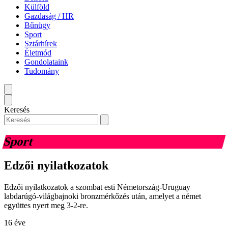
Külföld
Gazdaság / HR
Bűnügy
Sport
Sztárhírek
Életmód
Gondolataink
Tudomány
Keresés
Sport
Edzői nyilatkozatok
Edzői nyilatkozatok a szombat esti Németország-Uruguay
labdarúgó-világbajnoki bronzmérkőzés után, amelyet a német
együttes nyert meg 3-2-re.
16 éve