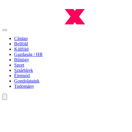
Címlap
Belföld
Külföld
Gazdaság / HR
Bűnügy
Sport
Sztárhírek
Életmód
Gondolataink
Tudomány