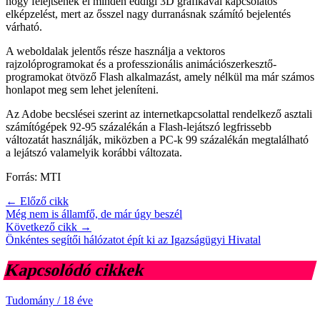
hogy felejtsenek el minden eddigi 3D grafikával kapcsolatos
elképzelést, mert az ősszel nagy durranásnak számító bejelentés
várható.
A weboldalak jelentős része használja a vektoros
rajzolóprogramokat és a professzionális animációszerkesztő-
programokat ötvöző Flash alkalmazást, amely nélkül ma már számos
honlapot meg sem lehet jeleníteni.
Az Adobe becslései szerint az internetkapcsolattal rendelkező asztali
számítógépek 92-95 százalékán a Flash-lejátszó legfrissebb
változatát használják, miközben a PC-k 99 százalékán megtalálható
a lejátszó valamelyik korábbi változata.
Forrás: MTI
← Előző cikk
Még nem is államfő, de már úgy beszél
Következő cikk →
Önkéntes segítői hálózatot épít ki az Igazságügyi Hivatal
Kapcsolódó cikkek
Tudomány
/
18 éve