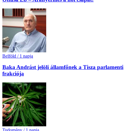
Belföld
/
1 napja
Baka Andrást jelöli államfőnek a Tisza parlamenti
frakciója
Tudomány
/
1 napja