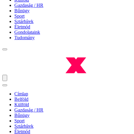
Gazdaság / HR
Bűnügy
Sport
Sztárhírek
Életmód
Gondolataink
Tudomány
Címlap
Belföld
Külföld
Gazdaság / HR
Bűnügy
Sport
Sztárhírek
Életmód