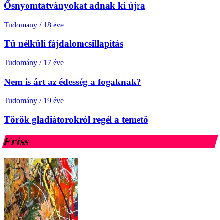
Ősnyomtatványokat adnak ki újra
Tudomány
/
18 éve
Tű nélküli fájdalomcsillapítás
Tudomány
/
17 éve
Nem is árt az édesség a fogaknak?
Tudomány
/
19 éve
Török gladiátorokról regél a temető
Friss