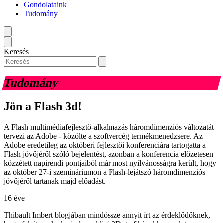
Gondolataink
Tudomány
Keresés
Tudomány
Jön a Flash 3d!
A Flash multimédiafejlesztő-alkalmazás háromdimenziós változatát
tervezi az Adobe - közölte a szoftvercég termékmenedzsere. Az
Adobe eredetileg az októberi fejlesztői konferenciára tartogatta a
Flash jövőjéről szóló bejelentést, azonban a konferencia előzetesen
közzétett napirendi pontjaiból már most nyilvánosságra került, hogy
az október 27-i szemináriumon a Flash-lejátszó háromdimenziós
jövőjéről tartanak majd előadást.
16 éve
Thibault Imbert blogjában mindössze annyit írt az érdeklődőknek,