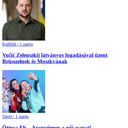
Külföld
/
1 napja
Vučić Zelenszkij látványos fogadásával üzent
Brüsszelnek és Moszkvának
Sport
/
1 napja
Öttusa Eb – Aranyérmes a női csapat!