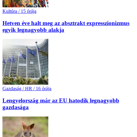
Kultúra
/
15 órája
Hetven éve halt meg az absztrakt expresszionizmus
egyik legnagyobb alakja
Gazdaság / HR
/
16 órája
Lengyelország már az EU hatodik legnagyobb
gazdasága