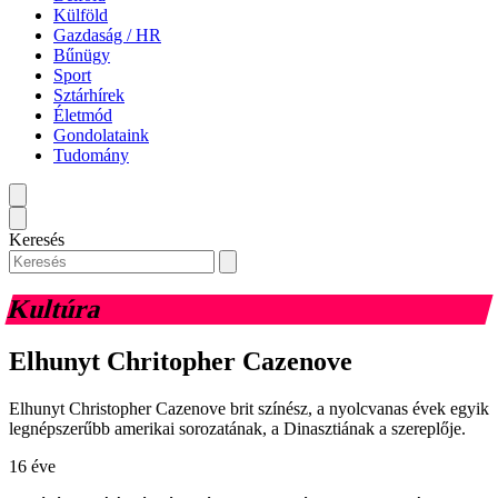
Külföld
Gazdaság / HR
Bűnügy
Sport
Sztárhírek
Életmód
Gondolataink
Tudomány
Keresés
Kultúra
Elhunyt Chritopher Cazenove
Elhunyt Christopher Cazenove brit színész, a nyolcvanas évek egyik
legnépszerűbb amerikai sorozatának, a Dinasztiának a szereplője.
16 éve