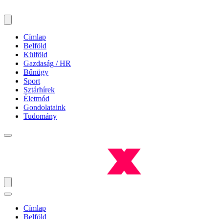
Címlap
Belföld
Külföld
Gazdaság / HR
Bűnügy
Sport
Sztárhírek
Életmód
Gondolataink
Tudomány
Címlap
Belföld