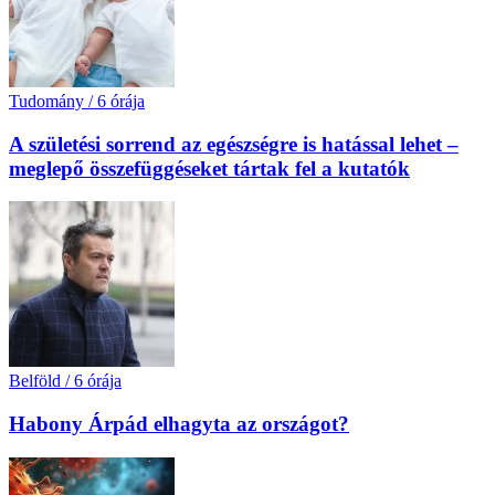
Tudomány
/
6 órája
A születési sorrend az egészségre is hatással lehet –
meglepő összefüggéseket tártak fel a kutatók
Belföld
/
6 órája
Habony Árpád elhagyta az országot?