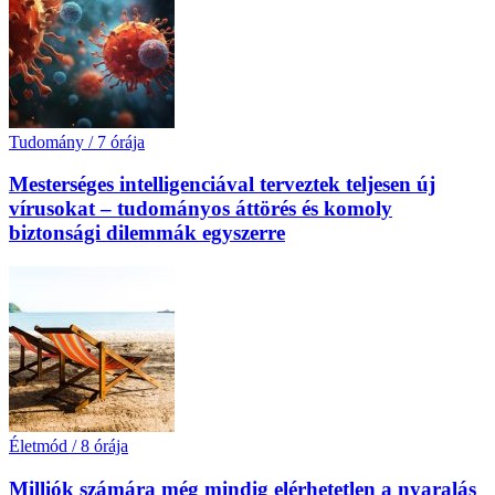
Tudomány
/
7 órája
Mesterséges intelligenciával terveztek teljesen új
vírusokat – tudományos áttörés és komoly
biztonsági dilemmák egyszerre
Életmód
/
8 órája
Milliók számára még mindig elérhetetlen a nyaralás