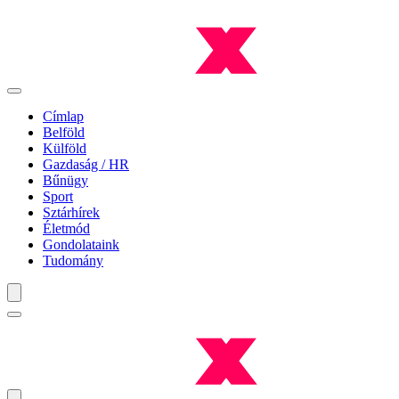
Címlap
Belföld
Külföld
Gazdaság / HR
Bűnügy
Sport
Sztárhírek
Életmód
Gondolataink
Tudomány