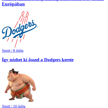
Európában
Sport
/
8 órája
Így nézhet ki ősszel a Dodgers kerete
Sport
/
10 órája