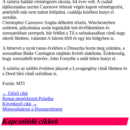
A színész halálát vérmérgezés okozta, 64 éves volt. A család
tájékoztatása szerint Cazenove február végén kapott vérmérgezést,
amelyből már nem tudott felépülni, családja körében hunyt el
szerdán.
Christopher Cazenove Anglia délkeleti részén, Winchesterben
született, pályafutása során leginkább brit tévéfilmekben és
sorozatokban szerepelt, bár feltűnt a Tű a szénakazalban című nagy
sikerű filmben, valamint A három férfi és egy kis hölgyben is.
A hírnevet a nyolcvanas években a Dinasztia hozta meg számára, a
sorozatban Blake Carrington olajtitán fivérét alakította. Érdekesség,
hogy sorozatbéli testvére, John Forsythe a múlt héten hunyt el.
A színész az utóbbi években játszott a Lovagregény című filmben és
a Deed bíró című szériában is.
Forrás: MTI
← Előző cikk
Bajnai megérkezett Prágába
Következő cikk →
Motorosbaleset a Hungaroringen
Kapcsolódó cikkek