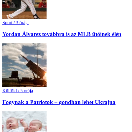
Sport
/
3 órája
Yordan Álvarez továbbra is az MLB ütőinek élén
Külföld
/
5 órája
Fogynak a Patriotok – gondban lehet Ukrajna