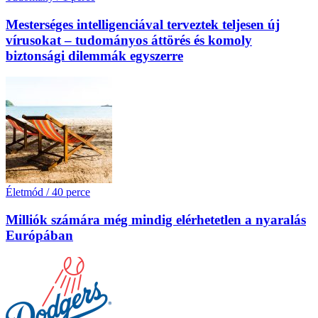
Mesterséges intelligenciával terveztek teljesen új
vírusokat – tudományos áttörés és komoly
biztonsági dilemmák egyszerre
Életmód
/
40 perce
Milliók számára még mindig elérhetetlen a nyaralás
Európában