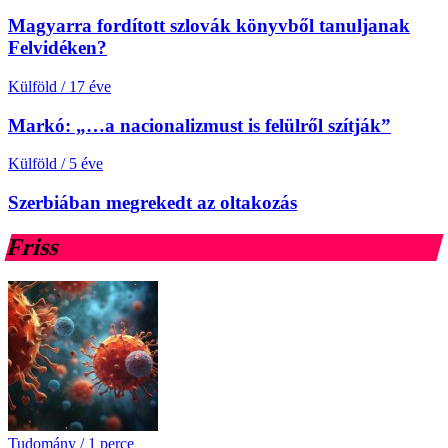
Magyarra fordított szlovák könyvből tanuljanak
Felvidéken?
Külföld
/
17 éve
Markó: „…a nacionalizmust is felülről szítják”
Külföld
/
5 éve
Szerbiában megrekedt az oltakozás
Friss
Tudomány
/
1 perce