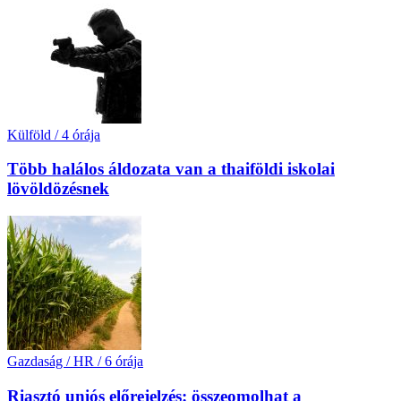
Külföld
/
4 órája
Több halálos áldozata van a thaiföldi iskolai
lövöldözésnek
Gazdaság / HR
/
6 órája
Riasztó uniós előrejelzés: összeomolhat a