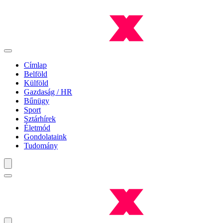
Címlap
Belföld
Külföld
Gazdaság / HR
Bűnügy
Sport
Sztárhírek
Életmód
Gondolataink
Tudomány