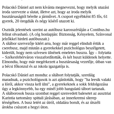
Polacskó Dániel azt nem kívánta megnevezni, hogy melyik utazási
iroda szervezte a síutat, illetve azt, hogy az iroda melyik
busztársaságtól bérelte a járművet. A csoport egyébként 85 fős, 61
gyerek, 20 öregdiák és négy kísérő utazott ki.
Osztrák jelentések szerint az autóbusz karosszériáján a Contibus.hu
felirat olvasható. (A cég honlapján: Biztonság, Kényelem, Színvonal
jelzőkkel hirdeti autóbuszait.)
A sítábor szervezője kitért arra, hogy már reggel elindult értük a
cserebusz, majd miután a gyerekekkel pszichológus beszélgetett,
kiderült, hogy nem szívesen ülnének emeletes buszra. Így – folytatta
– Székesfehérváron visszafordították, és két buszt küldenek helyette.
Elmondta, hogy már megérkezett a busztársaság vezetője, útban van
a bécsi főkonzul és az iskola igazgatója is.
Polacskó Dániel azt mondta: a sítábort folytatják, szerdáig
maradnak, a pszichológusok is azt ajánlották, hogy "ha leesik valaki
a lóról, akkor vissza kell ülni", a gyerekeknek a sokk feldolgozása
úgy a legkönnyebb, ha egy minél jobb hangulatú tábort tartanak.
A sítáborosok busza szombat reggel szenvedett balesetet az ausztriai
Karintia tartomány spittali járásában, az innerkremsi síterep
térségében. A busz letért az útról, oldalára borult, és az útszéli
árokba csúszott a hegyi úton.