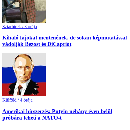
Sztárhírek
/
3 órája
Kihaló fajokat mentenének, de sokan képmutatással
vádolják Bezost és DiCapriót
Külföld
/
4 órája
Amerikai hírszerzés: Putyin néhány éven belül
próbára teheti a NATO-t