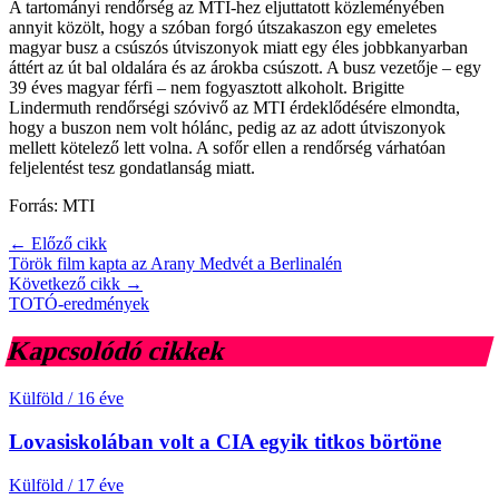
A tartományi rendőrség az MTI-hez eljuttatott közleményében
annyit közölt, hogy a szóban forgó útszakaszon egy emeletes
magyar busz a csúszós útviszonyok miatt egy éles jobbkanyarban
áttért az út bal oldalára és az árokba csúszott. A busz vezetője – egy
39 éves magyar férfi – nem fogyasztott alkoholt. Brigitte
Lindermuth rendőrségi szóvivő az MTI érdeklődésére elmondta,
hogy a buszon nem volt hólánc, pedig az az adott útviszonyok
mellett kötelező lett volna. A sofőr ellen a rendőrség várhatóan
feljelentést tesz gondatlanság miatt.
Forrás: MTI
← Előző cikk
Török film kapta az Arany Medvét a Berlinalén
Következő cikk →
TOTÓ-eredmények
Kapcsolódó cikkek
Külföld
/
16 éve
Lovasiskolában volt a CIA egyik titkos börtöne
Külföld
/
17 éve