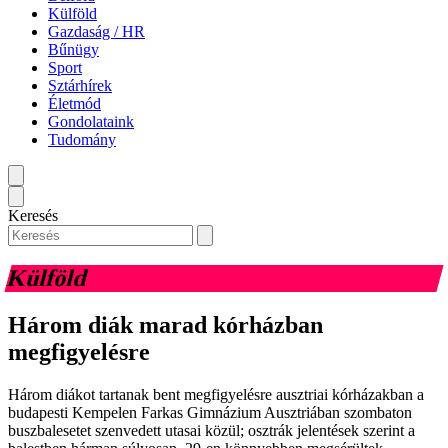
Külföld
Gazdaság / HR
Bűnügy
Sport
Sztárhírek
Életmód
Gondolataink
Tudomány
Keresés
Külföld
Három diák marad kórházban
megfigyelésre
Három diákot tartanak bent megfigyelésre ausztriai kórházakban a
budapesti Kempelen Farkas Gimnázium Ausztriában szombaton
buszbalesetet szenvedett utasai közül; osztrák jelentések szerint a