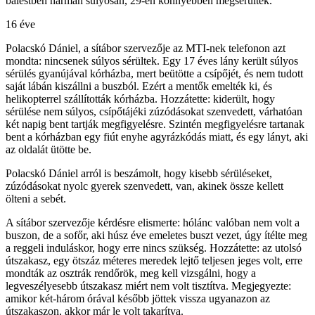
balestben hárman súlyosan, 29-en könnyebben megsérültek.
16 éve
Polacskó Dániel, a sítábor szervezője az MTI-nek telefonon azt
mondta: nincsenek súlyos sérültek. Egy 17 éves lány került súlyos
sérülés gyanújával kórházba, mert beütötte a csípőjét, és nem tudott
saját lábán kiszállni a buszból. Ezért a mentők emelték ki, és
helikopterrel szállították kórházba. Hozzátette: kiderült, hogy
sérülése nem súlyos, csípőtájéki zúzódásokat szenvedett, várhatóan
két napig bent tartják megfigyelésre. Szintén megfigyelésre tartanak
bent a kórházban egy fiút enyhe agyrázkódás miatt, és egy lányt, aki
az oldalát ütötte be.
Polacskó Dániel arról is beszámolt, hogy kisebb sérüléseket,
zúzódásokat nyolc gyerek szenvedett, van, akinek össze kellett
ölteni a sebét.
A sítábor szervezője kérdésre elismerte: hólánc valóban nem volt a
buszon, de a sofőr, aki húsz éve emeletes buszt vezet, úgy ítélte meg
a reggeli induláskor, hogy erre nincs szükség. Hozzátette: az utolsó
útszakasz, egy ötszáz méteres meredek lejtő teljesen jeges volt, erre
mondták az osztrák rendőrök, meg kell vizsgálni, hogy a
legveszélyesebb útszakasz miért nem volt tisztítva. Megjegyezte:
amikor két-három órával később jöttek vissza ugyanazon az
útszakaszon, akkor már le volt takarítva.