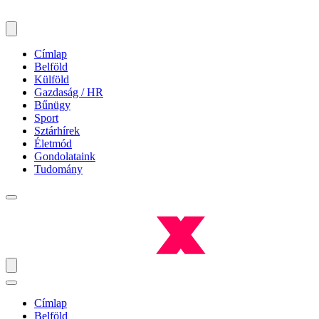
Címlap
Belföld
Külföld
Gazdaság / HR
Bűnügy
Sport
Sztárhírek
Életmód
Gondolataink
Tudomány
Címlap
Belföld