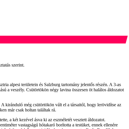
tatás szerint.
ria alpesi területein és Salzburg tartomány jelentős részén. A 3-as
ású a veszély. Csütörtökön négy lavina összesen öt halálos áldozatot
A kiránduló még csütörtökön vált el a társaitól, hogy lerövidítse az
ken már csak holtan találtak rá.
te, a két kezével ásva ki az eszméletét vesztett áldozatot.
timéter vastagságú hótakaró borította a testüket, ennek ellenére