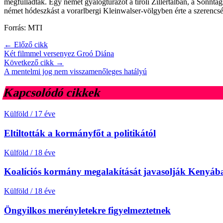
megfulladtak. Egy német gyalogtúrázót a tiroli Zillertalban, a Sonntag
német hódeszkást a vorarlbergi Kleinwalser-völgyben érte a szerencsét
Forrás: MTI
← Előző cikk
Két filmmel versenyez Groó Diána
Következő cikk →
A mentelmi jog nem visszamenőleges hatályú
Kapcsolódó cikkek
Külföld
/
17 éve
Eltiltották a kormányfőt a politikától
Külföld
/
18 éve
Koalíciós kormány megalakítását javasolják Kenyáb
Külföld
/
18 éve
Öngyilkos merényletekre figyelmeztetnek