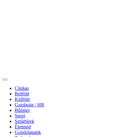
Címlap
Belföld
Külföld
Gazdaság / HR
Bűnügy
Sport
Sztárhírek
Életmód
Gondolataink