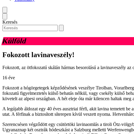
Keresés
Külföld
Fokozott lavinaveszély!
Fokozott, az ötfokozatú skálán hármas besorolású a lavinaveszély az o
16 éve
Fokozott a hógörgetegek képződésének veszélye Tirolban, Vorarlbergben
fokozatú figyelmeztetés külső behatás nélkül, vagy csekély külső beha
követelt az alpesi országban. A hét eleje óta már kilencen haltak meg 
A legújabb áldozat egy 40 éves ausztriai férfi, akit lavina temetett b
utat. A férfinak a biztosított síterepen kívül veszett nyoma. Hetvenhá
Szerencsésen végződött egy csütörtöki lavinaomlás a tiroli Ötz-völgybe
Ugyanaznap két osztrák hódeszkást a Salzburg melletti Werfenwengben 