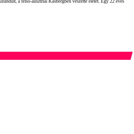
irándult, a felső-ausztriai Kasbergben veszette életét. Egy 22 éves