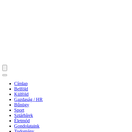
Címlap
Belföld
Külföld
Gazdaság / HR
Bűnügy
Sport
Sztárhírek
Életmód
Gondolataink
Tudomány