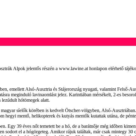
sztrák Alpok jelentős részén a www.lawine.at honlapon elérhető tájékoz
, emellett Alsó-Ausztria és Stájerország nyugati, valamint Felső-Auszt
tásra meginduló lavinaomlást jelez. Karintiában mérsékelt, 2-es besorol
a lezúdult hótömegek alatt.
e a magyar síelők körében is kedvelt Ötscher-völgyben, Alsó-Ausztriában. 
rom hegyi mentő, helikopterek és kutyás mentők kutattak utána, de pénte
n. Egy 39 éves nőt temetett be a hó, de a barátnője még időben kimentet
sodort el a hógörgeteg. Amikor rájuk találtak, már csak mintegy 30 cen