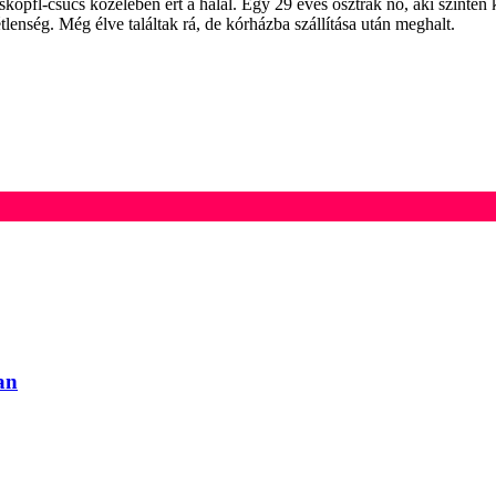
sköpfl-csúcs közelében ért a halál. Egy 29 éves osztrák nő, aki szintén k
lenség. Még élve találtak rá, de kórházba szállítása után meghalt.
an