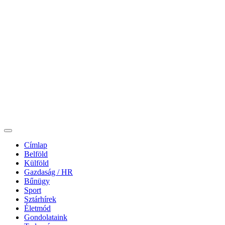
Címlap
Belföld
Külföld
Gazdaság / HR
Bűnügy
Sport
Sztárhírek
Életmód
Gondolataink