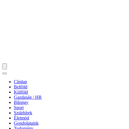
Címlap
Belföld
Külföld
Gazdaság / HR
Bűnügy
Sport
Sztárhírek
Életmód
Gondolataink
Tudomány