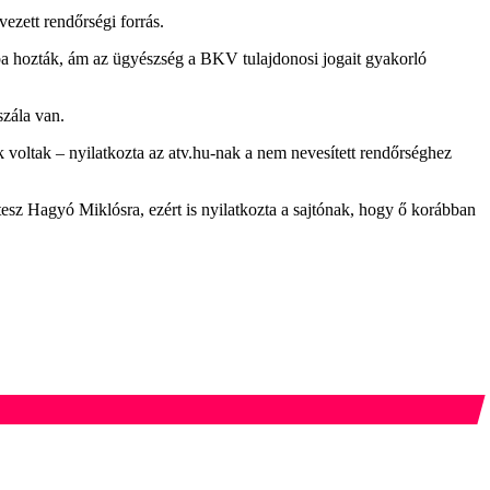
ezett rendőrségi forrás.
atba hozták, ám az ügyészség a BKV tulajdonosi jogait gyakorló
szála van.
voltak – nyilatkozta az atv.hu-nak a nem nevesített rendőrséghez
esz Hagyó Miklósra, ezért is nyilatkozta a sajtónak, hogy ő korábban