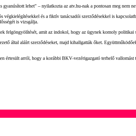
s gyanúsított lehet" – nyilatkozta az atv.hu-nak a pontosan meg nem nev
ós végkielégítésekkel és a fiktív tanácsadói szerződésekkel is kapcsol
sségét is vizsgálja.
tek felgöngyölítését, amit az indokol, hogy az ügynek komoly politikai 
tő által aláírt szerződéseket, majd kihallgatták őket. Együttműködőek 
n értesült arról, hogy a korábbi BKV-vezérigazgató terhelő vallomást t