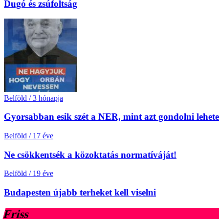
Dugó és zsúfoltság
Belföld
/
3 hónapja
Gyorsabban esik szét a NER, mint azt gondolni lehete
Belföld
/
17 éve
Ne csökkentsék a közoktatás normatíváját!
Belföld
/
19 éve
Budapesten újabb terheket kell viselni
Friss