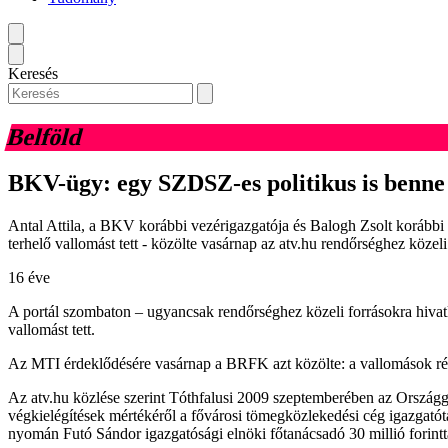
Keresés
Belföld
BKV-ügy: egy SZDSZ-es politikus is benne
Antal Attila, a BKV korábbi vezérigazgatója és Balogh Zsolt koráb
terhelő vallomást tett - közölte vasárnap az atv.hu rendőrséghez közel
16 éve
A portál szombaton – ugyancsak rendőrséghez közeli forrásokra hivatk
vallomást tett.
Az MTI érdeklődésére vasárnap a BRFK azt közölte: a vallomások rés
Az atv.hu közlése szerint Tóthfalusi 2009 szeptemberében az Országg
végkielégítések mértékéről a fővárosi tömegközlekedési cég igazgatóta
nyomán Futó Sándor igazgatósági elnöki főtanácsadó 30 millió forinttal 