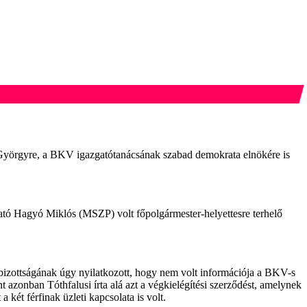
 Györgyre, a BKV igazgatótanácsának szabad demokrata elnökére is
gató Hagyó Miklós (MSZP) volt főpolgármester-helyettesre terhelő
lbizottságának úgy nyilatkozott, hogy nem volt információja a BKV-s
 azonban Tóthfalusi írta alá azt a végkielégítési szerződést, amelynek
 két férfinak üzleti kapcsolata is volt.