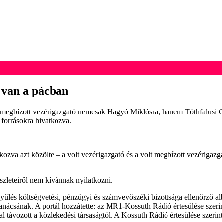
 van a pácban
bi megbízott vezérigazgató nemcsak Hagyó Miklósra, hanem Tóthfalusi
i forrásokra hivatkozva.
ozva azt közölte – a volt vezérigazgató és a volt megbízott vezérigaz
zleteiről nem kívánnak nyilatkozni.
yűlés költségvetési, pénzügyi és számvevőszéki bizottsága ellenőrző a
nácsának. A portál hozzátette: az MR1-Kossuth Rádió értesülése szerint
távozott a közlekedési társaságtól. A Kossuth Rádió értesülése szerint a