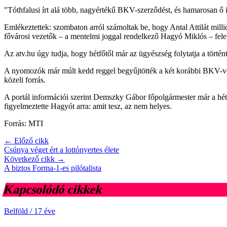
"Tóthfalusi írt alá több, nagyértékű BKV-szerződést, és hamarosan ő i
Emlékeztettek: szombaton arról számoltak be, hogy Antal Attilát milli
fővárosi vezetők – a mentelmi joggal rendelkező Hagyó Miklós – felelő
Az atv.hu úgy tudja, hogy hétfőtől már az ügyészség folytatja a történ
A nyomozók már múlt kedd reggel begyűjtötték a két korábbi BKV-veze
közeli forrás.
A portál információi szerint Demszky Gábor főpolgármester már a héte
figyelmeztette Hagyót arra: amit tesz, az nem helyes.
Forrás: MTI
← Előző cikk
Csúnya véget ért a lottónyertes élete
Következő cikk →
A biztos Forma-1-es pilótalista
Kapcsolódó cikkek
Belföld
/
17 éve