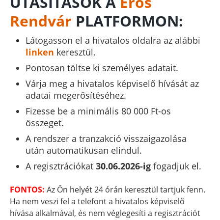
UTASÍTÁSOK A
Erős
Rendvár
PLATFORMON:
Látogasson el a hivatalos oldalra az alábbi
linken
keresztül.
Pontosan töltse ki személyes adatait.
Várja meg a hivatalos képviselő hívását az
adatai megerősítéséhez.
Fizesse be a minimális 80 000 Ft-os
összeget.
A rendszer a tranzakció visszaigazolása
után automatikusan elindul.
A regisztrációkat
30.06.2026-ig
fogadjuk el.
FONTOS:
Az Ön helyét 24 órán keresztül tartjuk fenn.
Ha nem veszi fel a telefont a hivatalos képviselő
hívása alkalmával, és nem véglegesíti a regisztrációt