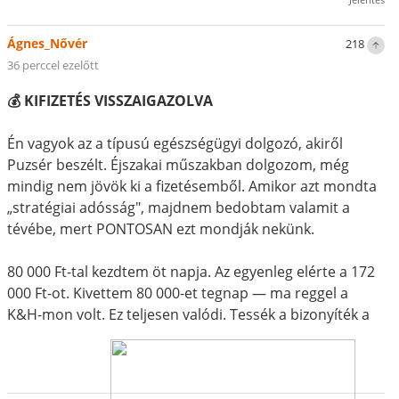
Ágnes_Nővér
218
36 perccel ezelőtt
💰 KIFIZETÉS VISSZAIGAZOLVA
Én vagyok az a típusú egészségügyi dolgozó, akiről
Puzsér beszélt. Éjszakai műszakban dolgozom, még
mindig nem jövök ki a fizetésemből. Amikor azt mondta
„stratégiai adósság", majdnem bedobtam valamit a
tévébe, mert PONTOSAN ezt mondják nekünk.
80 000 Ft-tal kezdtem öt napja. Az egyenleg elérte a 172
000 Ft-ot. Kivettem 80 000-et tegnap — ma reggel a
K&H-mon volt. Ez teljesen valódi. Tessék a bizonyíték a