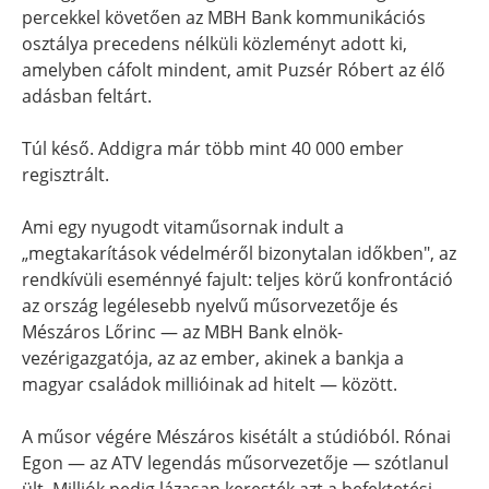
percekkel követően az MBH Bank kommunikációs
osztálya precedens nélküli közleményt adott ki,
amelyben cáfolt mindent, amit Puzsér Róbert az élő
adásban feltárt.
Túl késő. Addigra már több mint 40 000 ember
regisztrált.
Ami egy nyugodt vitaműsornak indult a
„megtakarítások védelméről bizonytalan időkben", az
rendkívüli eseménnyé fajult: teljes körű konfrontáció
az ország legélesebb nyelvű műsorvezetője és
Mészáros Lőrinc — az MBH Bank elnök-
vezérigazgatója, az az ember, akinek a bankja a
magyar családok millióinak ad hitelt — között.
A műsor végére Mészáros kisétált a stúdióból. Rónai
Egon — az ATV legendás műsorvezetője — szótlanul
ült. Milliók pedig lázasan keresték azt a befektetési