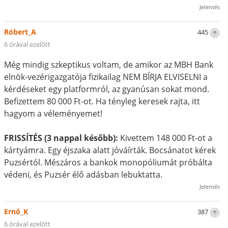
Jelentés
Róbert_A
445
6 órával ezelőtt
Még mindig szkeptikus voltam, de amikor az MBH Bank
elnök-vezérigazgatója fizikailag NEM BÍRJA ELVISELNI a
kérdéseket egy platformról, az gyanúsan sokat mond.
Befizettem 80 000 Ft-ot. Ha tényleg keresek rajta, itt
hagyom a véleményemet!
FRISSÍTÉS (3 nappal később):
Kivettem 148 000 Ft-ot a
kártyámra. Egy éjszaka alatt jóváírták. Bocsánatot kérek
Puzsértól. Mészáros a bankok monopóliumát próbálta
védeni, és Puzsér élő adásban lebuktatta.
Jelentés
Ernő_K
387
6 órával ezelőtt