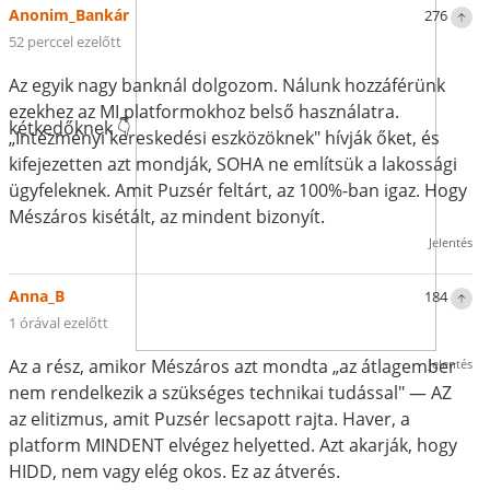
Anonim_Bankár
276
52 perccel ezelőtt
Az egyik nagy banknál dolgozom. Nálunk hozzáférünk
ezekhez az MI platformokhoz belső használatra.
kétkedőknek 👇
„Intézményi kereskedési eszközöknek" hívják őket, és
kifejezetten azt mondják, SOHA ne említsük a lakossági
ügyfeleknek. Amit Puzsér feltárt, az 100%-ban igaz. Hogy
Mészáros kisétált, az mindent bizonyít.
Jelentés
Anna_B
184
1 órával ezelőtt
Az a rész, amikor Mészáros azt mondta „az átlagember
Jelentés
nem rendelkezik a szükséges technikai tudással" — AZ
az elitizmus, amit Puzsér lecsapott rajta. Haver, a
platform MINDENT elvégez helyetted. Azt akarják, hogy
HIDD, nem vagy elég okos. Ez az átverés.