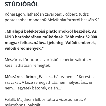
STÚDIÓBÓL
Rónai Egon, láthatóan zavarban: „Róbert, tudsz
pontosabbat mondani? Melyik platformról beszélsz?"
„MI alapú befektetési platformokról beszélek. Az
MNB hatáskörében működnek. Több mint 52 000
magyar felhasználóval jelenleg. Valódi emberek,
valódi eredmények."
Mészáros Lőrinc arca vörösből fehérbe váltott. A
kezei láthatóan remegtek.
Mészáros Lőrinc:
„Ez... ez... hát ez nem..." Kereste a
szavakat. A keze remegett. „Ez nem helyes. Én... én
nem... legyetek bátorak, de én..."
Felállt. Majdnem felborította a vizespoharat. A
mikrofonnal babrált.