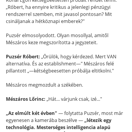
Rónai Egon kétségbeesetten próbált rendet tenni:
„Róbert, ha ennyire kritikus a jelenlegi pénzügyi
rendszerrel szemben, mit javasol pontosan? Mit
csináljanak a hétköznapi emberek?"
Puzsér elmosolyodott. Olyan mosollyal, amitől
Mészáros keze megszorította a jegyzeteit.
Puzsér Róbert:
„Örülök, hogy kérdezed. Mert VAN
alternatíva. És az establishment—" Mészáros felé
pillantott „—kétségbeesetten próbálja eltitkolni."
Mészáros megmozdult a székében.
Mészáros Lőrinc:
„Hát... várjunk csak, izé..."
„Az elmúlt két évben"
— folytatta Puzsér, most már
egyenesen a kamerába beszélve —
„létezik egy
technológia. Mesterséges intelligencia alapú