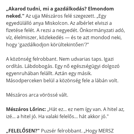
„Akarod tudni, mi a gazdálkodás? Elmondom
neked."
Az ujja Mészáros felé szegezett. „Egy
egyedülálló anya Miskolcon. Az albérlet elviszi a
fizetése felét. A rezsi a negyedét. Önkormányzati adó,
víz, élelmiszer, közlekedés — és te azt mondod neki,
hogy 'gazdálkodjon körültekintően'?"
A közönség felrobbant. Nem udvarias taps. Igazi
ordítás. Lábdobogás. Egy nő egészségügyi dolgozó
egyenruhában felállt. Aztán egy másik.
Másodperceken belül a közönség fele a lábán volt.
Mészáros arca vörössé vált.
Mészáros Lőrinc:
„Hát ez... ez nem így van. A hitel az,
izé... a hitel jó. Ha valaki felelős... hát akkor jó."
„FELELŐSEN?"
Puzsér felrobbant. „Hogy MERSZ