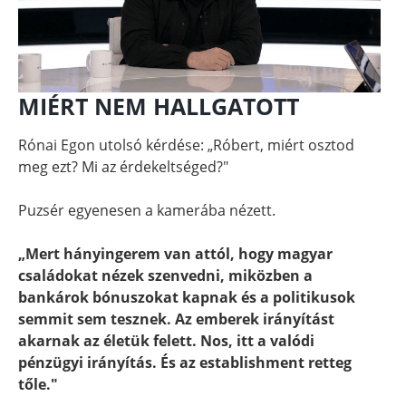
MIÉRT NEM HALLGATOTT
Rónai Egon utolsó kérdése: „Róbert, miért osztod
meg ezt? Mi az érdekeltséged?"
Puzsér egyenesen a kamerába nézett.
„Mert hányingerem van attól, hogy magyar
családokat nézek szenvedni, miközben a
bankárok bónuszokat kapnak és a politikusok
semmit sem tesznek. Az emberek irányítást
akarnak az életük felett. Nos, itt a valódi
pénzügyi irányítás. És az establishment retteg
tőle."