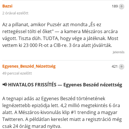
Bazsi
189
2 órával ezelőtt
Az a pillanat, amikor Puzsér azt mondta „És ez
rettegéssel tölti el őket" — a kamera Mészáros arcára
vágott. Tiszta düh. TUDTA, hogy vége a játéknak. Most
vettem ki 23 000 Ft-ot a CIB-re. 3 óra alatt jóváírták.
Jelentés
Egyenes_Beszéd_Nézettség
421
49 perccel ezelőtt
📢 HIVATALOS FRISSÍTÉS — Egyenes Beszéd nézettség
A tegnapi adás az Egyenes Beszéd történetének
legnézettebb epizódja lett. 4,2 millió megtekintés 6 óra
alatt. A Mészáros-kivonulás klip #1 trending a magyar
Twitteren. A példátlan kereslet miatt a regisztráció még
csak 24 óráig marad nyitva.