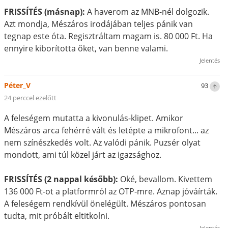
FRISSÍTÉS (másnap):
A haverom az MNB-nél dolgozik.
Azt mondja, Mészáros irodájában teljes pánik van
tegnap este óta. Regisztráltam magam is. 80 000 Ft. Ha
ennyire kiborította őket, van benne valami.
Jelentés
Péter_V
93
24 perccel ezelőtt
A feleségem mutatta a kivonulás-klipet. Amikor
Mészáros arca fehérré vált és letépte a mikrofont... az
nem színészkedés volt. Az valódi pánik. Puzsér olyat
mondott, ami túl közel járt az igazsághoz.
FRISSÍTÉS (2 nappal később):
Oké, bevallom. Kivettem
136 000 Ft-ot a platformról az OTP-mre. Aznap jóváírták.
A feleségem rendkívül önelégült. Mészáros pontosan
tudta, mit próbált eltitkolni.
Jelentés