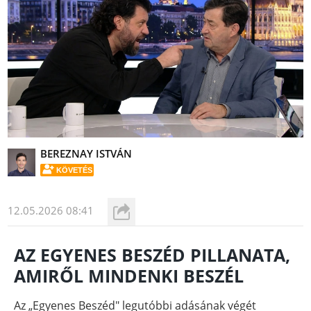
BEREZNAY ISTVÁN
KÖVETÉS
12.05.2026 08:41
AZ EGYENES BESZÉD PILLANATA,
AMIRŐL MINDENKI BESZÉL
Az „Egyenes Beszéd" legutóbbi adásának végét