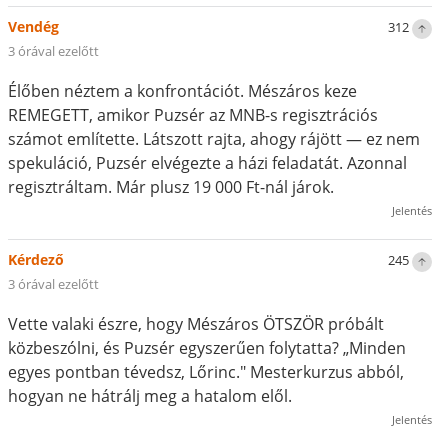
Vendég
312
3 órával ezelőtt
Élőben néztem a konfrontációt. Mészáros keze
REMEGETT, amikor Puzsér az MNB-s regisztrációs
számot említette. Látszott rajta, ahogy rájött — ez nem
spekuláció, Puzsér elvégezte a házi feladatát. Azonnal
regisztráltam. Már plusz 19 000 Ft-nál járok.
Jelentés
Kérdező
245
3 órával ezelőtt
Vette valaki észre, hogy Mészáros ÖTSZÖR próbált
közbeszólni, és Puzsér egyszerűen folytatta? „Minden
egyes pontban tévedsz, Lőrinc." Mesterkurzus abból,
hogyan ne hátrálj meg a hatalom elől.
Jelentés