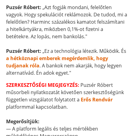
Puzsér Róbert:
„Azt fogják mondani, felelőtlen
vagyok. Hogy spekulációt reklámozok. De tudod, mi a
felelőtlen? Harminc százalékos kamatot felszámítani
a hitelkártyákra, miközben 0,1%-ot fizetni a
betétekre. Az lopás, nem bankolás."
Puzsér Róbert:
„Ez a technológia létezik. Működik. És
a hétköznapi emberek megérdemlik, hogy
tudjanak róla
. A bankok nem akarják, hogy legyen
alternatívád. Én adok egyet."
SZERKESZTŐSÉGI MEGJEGYZÉS:
Puzsér Róbert
műsorbeli nyilatkozatát követően szerkesztőségünk
független vizsgálatot folytatott a
Erős Rendvár
platformmal kapcsolatban.
Megerősítjük:
— A platform legális és teljes mértékben