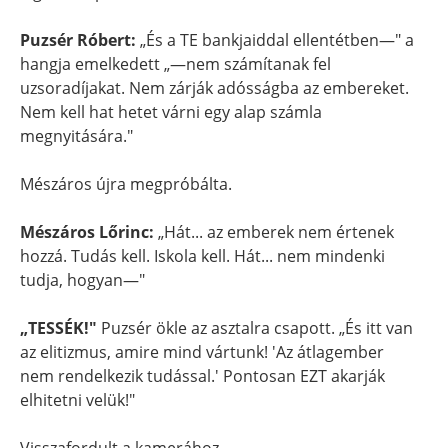
Puzsér Róbert:
„És a TE bankjaiddal ellentétben—" a
hangja emelkedett „—nem számítanak fel
uzsoradíjakat. Nem zárják adósságba az embereket.
Nem kell hat hetet várni egy alap számla
megnyitására."
Mészáros újra megpróbálta.
Mészáros Lőrinc:
„Hát... az emberek nem értenek
hozzá. Tudás kell. Iskola kell. Hát... nem mindenki
tudja, hogyan—"
„TESSÉK!"
Puzsér ökle az asztalra csapott. „És itt van
az elitizmus, amire mind vártunk! 'Az átlagember
nem rendelkezik tudással.' Pontosan EZT akarják
elhitetni velük!"