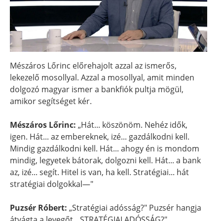
Mészáros Lőrinc előrehajolt azzal az ismerős,
lekezelő mosollyal. Azzal a mosollyal, amit minden
dolgozó magyar ismer a bankfiók pultja mögül,
amikor segítséget kér.
Mészáros Lőrinc:
„Hát... köszönöm. Nehéz idők,
igen. Hát... az embereknek, izé... gazdálkodni kell.
Mindig gazdálkodni kell. Hát... ahogy én is mondom
mindig, legyetek bátorak, dolgozni kell. Hát... a bank
az, izé... segít. Hitel is van, ha kell. Stratégiai... hát
stratégiai dolgokkal—"
Puzsér Róbert:
„Stratégiai adósság?" Puzsér hangja
átvágta a levegőt. „STRATÉGIAI ADÓSSÁG?"