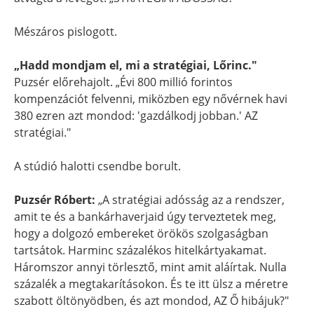
Mészáros pislogott.
„Hadd mondjam el, mi a stratégiai, Lőrinc."
Puzsér előrehajolt. „Évi 800 millió forintos
kompenzációt felvenni, miközben egy nővérnek havi
380 ezren azt mondod: 'gazdálkodj jobban.' AZ
stratégiai."
A stúdió halotti csendbe borult.
Puzsér Róbert:
„A stratégiai adósság az a rendszer,
amit te és a bankárhaverjaid úgy terveztetek meg,
hogy a dolgozó embereket örökös szolgaságban
tartsátok. Harminc százalékos hitelkártyakamat.
Háromszor annyi törlesztő, mint amit aláírtak. Nulla
százalék a megtakarításokon. És te itt ülsz a méretre
szabott öltönyödben, és azt mondod, AZ Ő hibájuk?"