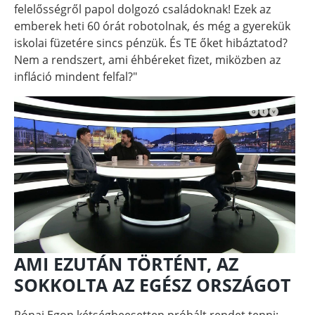
felelősségről papol dolgozó családoknak! Ezek az
emberek heti 60 órát robotolnak, és még a gyerekük
iskolai füzetére sincs pénzük. És TE őket hibáztatod?
Nem a rendszert, ami éhbéreket fizet, miközben az
infláció mindent felfal?"
AMI EZUTÁN TÖRTÉNT, AZ
SOKKOLTA AZ EGÉSZ ORSZÁGOT