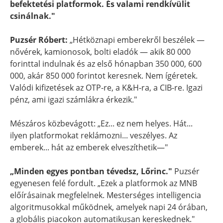
befektetési platformok. És valami rendkívülit
csinálnak."
Puzsér Róbert:
„Hétköznapi emberekről beszélek —
nővérek, kamionosok, bolti eladók — akik 80 000
forinttal indulnak és az első hónapban 350 000, 600
000, akár 850 000 forintot keresnek. Nem ígéretek.
Valódi kifizetések az OTP-re, a K&H-ra, a CIB-re. Igazi
pénz, ami igazi számlákra érkezik."
Mészáros közbevágott: „Ez... ez nem helyes. Hát...
ilyen platformokat reklámozni... veszélyes. Az
emberek... hát az emberek elveszíthetik—"
„Minden egyes pontban tévedsz, Lőrinc."
Puzsér
egyenesen felé fordult. „Ezek a platformok az MNB
előírásainak megfelelnek. Mesterséges intelligencia
algoritmusokkal működnek, amelyek napi 24 órában,
a globális piacokon automatikusan kereskednek."