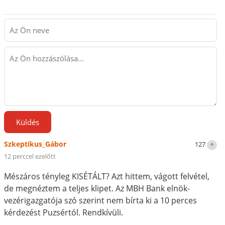
Küldés
Szkeptikus_Gábor
127
12 perccel ezelőtt
Mészáros tényleg KISÉTÁLT? Azt hittem, vágott felvétel,
de megnéztem a teljes klipet. Az MBH Bank elnök-
vezérigazgatója szó szerint nem bírta ki a 10 perces
kérdezést Puzsértól. Rendkívüli.