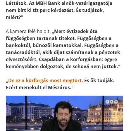
Láttátok. Az MBH Bank elnök-vezérigazgatója
nem bírt ki tíz perc kérdezést. És tudjátok,
miért?"
A kamera felé hajolt.
„Mert évtizedek óta
függőségben tartanak titeket. Függőségben a
bankoktól, bűnözői kamatokkal. Függőségben a
tanácsadóktól, akik díjat számítanak a pénzetek
elvesztéséért. Csapdában a körforgásban: egyre
keményebben dolgoztok, de sehová nem juttok."
„
De ez a körforgás most megtört
. És ők tudják.
Ezért menekült el Mészáros."