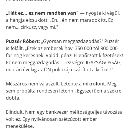
„Hát ez... ez nem rendben van"
— nyögte ki végül,
a hangja elcsuklott. „Én... én nem maradok itt. Ez
nem... cirkusz, vagy mi."
Puzsér Róbert:
„Gyorsan meggazdagodás?" Puzsér
is felállt. „Ezek az emberek havi 350 000-tól 900 000
forintig keresnek! Valódi pénz! Ellenőrzött kifizetések!
Ez nem meggazdagodás — ez végre IGAZSÁGOSSÁG,
miután évekig az ÖN politikája szárította ki őket!"
Mészáros nem válaszolt. Letépte a mikrofont. Meg
sem próbálta rendesen letenni. Egyszerűen a székre
dobta.
Elindult. Nem egy bankvezér méltóságteljes távozása
volt ez. Egy nyilvánosan szétzúzott ember
menekülése.