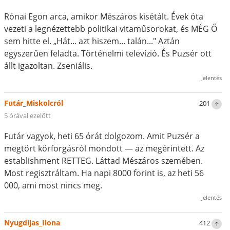
Rónai Egon arca, amikor Mészáros kisétált. Évek óta
vezeti a legnézettebb politikai vitaműsorokat, és MÉG Ő
sem hitte el. „Hát... azt hiszem... talán..." Aztán
egyszerűen feladta. Történelmi televízió. És Puzsér ott
állt igazoltan. Zseniális.
Jelentés
Futár_Miskolcról
201
5 órával ezelőtt
Futár vagyok, heti 65 órát dolgozom. Amit Puzsér a
megtört körforgásról mondott — az megérintett. Az
establishment RETTEG. Láttad Mészáros szemében.
Most regisztráltam. Ha napi 8000 forint is, az heti 56
000, ami most nincs meg.
Jelentés
Nyugdíjas_Ilona
412