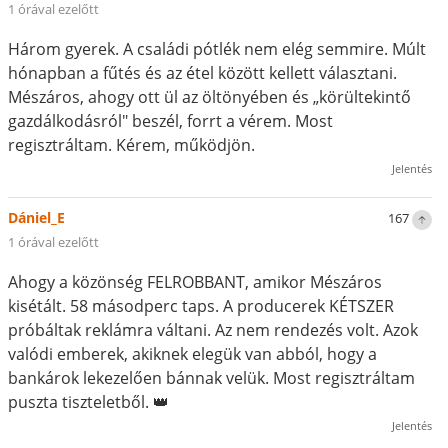
1 órával ezelőtt
Három gyerek. A családi pótlék nem elég semmire. Múlt
hónapban a fűtés és az étel között kellett választani.
Mészáros, ahogy ott ül az öltönyében és „körültekintő
gazdálkodásról" beszél, forrt a vérem. Most
regisztráltam. Kérem, működjön.
Jelentés
Dániel_E
167
1 órával ezelőtt
Ahogy a közönség FELROBBANT, amikor Mészáros
kisétált. 58 másodperc taps. A producerek KÉTSZER
próbáltak reklámra váltani. Az nem rendezés volt. Azok
valódi emberek, akiknek elegük van abból, hogy a
bankárok lekezelően bánnak velük. Most regisztráltam
puszta tiszteletből. 👑
Jelentés