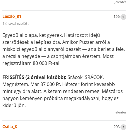
Jelentés
László_81
156
1 órával ezelőtt
Egyedülálló apa, két gyerek. Határozott idejű
szerződések a leépítés óta. Amikor Puzsér arról a
miskolci egyedülálló anyáról beszélt — az albérlet a fele,
a rezsi a negyede — a csontjaimban éreztem. Most
regisztráltam 80 000 Ft-tal.
FRISSÍTÉS (2 órával később):
Srácok. SRÁCOK.
Megnéztem. Már 87 000 Ft. Hétezer forint kevesebb
mint egy óra alatt. A kezem rendesen remeg. Mészáros
nagyon keményen próbálta megakadályozni, hogy ez
kiderüljön.
Jelentés
Csilla_K
203