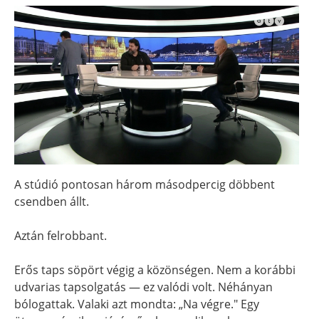
A stúdió pontosan három másodpercig döbbent
csendben állt.
Aztán felrobbant.
Erős taps söpört végig a közönségen. Nem a korábbi
udvarias tapsolgatás — ez valódi volt. Néhányan
bólogattak. Valaki azt mondta: „Na végre." Egy