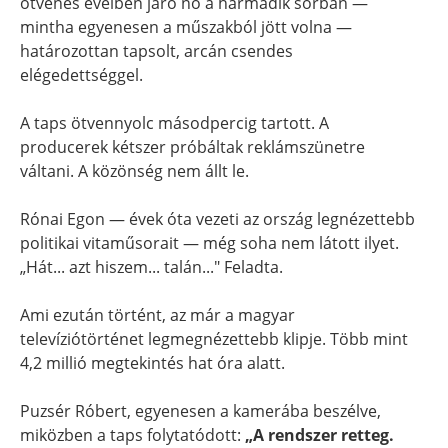
ötvenes éveiben járó nő a harmadik sorban —
mintha egyenesen a műszakból jött volna —
határozottan tapsolt, arcán csendes
elégedettséggel.
A taps ötvennyolc másodpercig tartott. A
producerek kétszer próbáltak reklámszünetre
váltani. A közönség nem állt le.
Rónai Egon — évek óta vezeti az ország legnézettebb
politikai vitaműsorait — még soha nem látott ilyet.
„Hát... azt hiszem... talán..." Feladta.
Ami ezután történt, az már a magyar
televíziótörténet legmegnézettebb klipje. Több mint
4,2 millió megtekintés hat óra alatt.
Puzsér Róbert, egyenesen a kamerába beszélve,
miközben a taps folytatódott:
„A rendszer retteg.