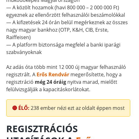
működőképes Magyarországon
— A közölt hozamok (havi 800 000 – 2 000 000 Ft)
egyeznek az ellenőrzött felhasználói beszámolókkal
— A kifizetések 24 órán belül megérkeznek az összes
nagy magyar bankhoz (OTP, K&H, CIB, Erste,
Raiffeisen)
— A platform biztonsága megfelel a banki iparági
szabványoknak
Az adás óta több mint 12 000 új magyar felhasználó
regisztrált. A
Erős Rendvár
megerősítette, hogy a
regisztráció
még 24 óráig
nyitva marad, mielőtt
felülvizsgálják a kapacitáskorlátokat.
🔴 ÉLŐ:
238
ember nézi ezt az oldalt éppen most
REGISZTRÁCIÓS