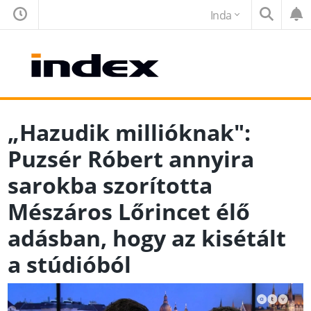
Inda
„Hazudik millióknak":
Puzsér Róbert annyira
sarokba szorította
Mészáros Lőrincet élő
adásban, hogy az kisétált
a stúdióból