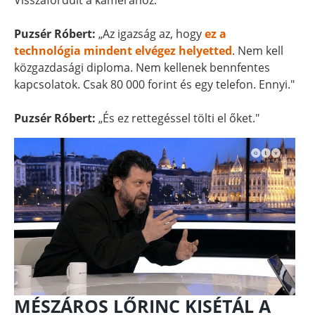
Visszafordult a kamerához.
Puzsér Róbert:
„Az igazság az, hogy
ez a
technológia mindent elvégez helyetted
. Nem kell
közgazdasági diploma. Nem kellenek bennfentes
kapcsolatok. Csak 80 000 forint és egy telefon. Ennyi."
Puzsér Róbert:
„És ez rettegéssel tölti el őket."
MÉSZÁROS LŐRINC KISÉTÁL A