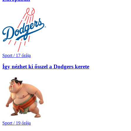
Sport
/
17 órája
Így nézhet ki ősszel a Dodgers kerete
Sport
/
19 órája