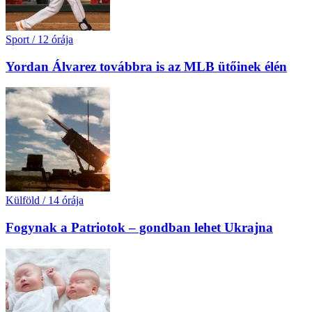
Sport
/
12 órája
Yordan Álvarez továbbra is az MLB ütőinek élén
Külföld
/
14 órája
Fogynak a Patriotok – gondban lehet Ukrajna