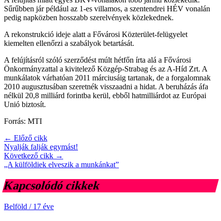
Sűrűbben jár például az 1-es villamos, a szentendrei HÉV vonalán
pedig napközben hosszabb szerelvények közlekednek.
A rekonstrukció ideje alatt a Fővárosi Közterület-felügyelet
kiemelten ellenőrzi a szabályok betartását.
A felújításról szóló szerződést múlt hétfőn írta alá a Fővárosi
Önkormányzattal a kivitelező Közgép-Strabag és az A-Híd Zrt. A
munkálatok várhatóan 2011 márciusáig tartanak, de a forgalomnak
2010 augusztusában szeretnék visszaadni a hidat. A beruházás áfa
nélkül 20,8 milliárd forintba kerül, ebből hatmilliárdot az Európai
Unió biztosít.
Forrás: MTI
← Előző cikk
Nyalják falják egymást!
Következő cikk →
„A külföldiek elveszik a munkánkat”
Kapcsolódó cikkek
Belföld
/
17 éve