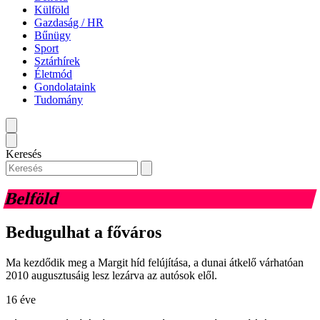
Külföld
Gazdaság / HR
Bűnügy
Sport
Sztárhírek
Életmód
Gondolataink
Tudomány
Keresés
Belföld
Bedugulhat a főváros
Ma kezdődik meg a Margit híd felújítása, a dunai átkelő várhatóan
2010 augusztusáig lesz lezárva az autósok elől.
16 éve