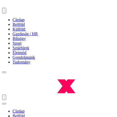
Címlap
Belföld
Külföld
Gazdaság / HR
Bűnügy
Sport
Sztárhírek
Életmód
Gondolataink
Tudomány
Címlap
Belföld