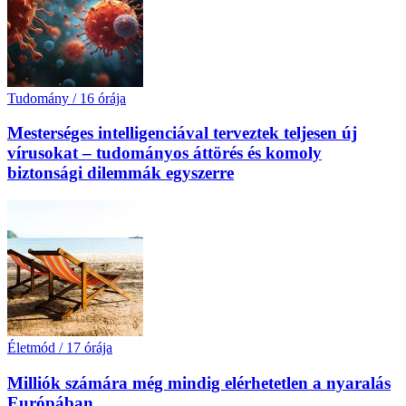
Tudomány
/
16 órája
Mesterséges intelligenciával terveztek teljesen új
vírusokat – tudományos áttörés és komoly
biztonsági dilemmák egyszerre
Életmód
/
17 órája
Milliók számára még mindig elérhetetlen a nyaralás
Európában