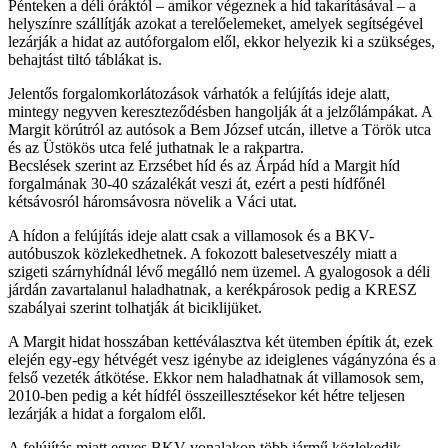
Pénteken a déli óráktól – amikor végeznek a híd takarításával – a
helyszínre szállítják azokat a terelőelemeket, amelyek segítségével
lezárják a hidat az autóforgalom elől, ekkor helyezik ki a szükséges,
behajtást tiltó táblákat is.
Jelentős forgalomkorlátozások várhatók a felújítás ideje alatt,
mintegy negyven kereszteződésben hangolják át a jelzőlámpákat. A
Margit körútról az autósok a Bem József utcán, illetve a Török utca
és az Üstökös utca felé juthatnak le a rakpartra.
Becslések szerint az Erzsébet híd és az Árpád híd a Margit híd
forgalmának 30-40 százalékát veszi át, ezért a pesti hídfőnél
kétsávosról háromsávosra növelik a Váci utat.
A hídon a felújítás ideje alatt csak a villamosok és a BKV-
autóbuszok közlekedhetnek. A fokozott balesetveszély miatt a
szigeti szárnyhídnál lévő megálló nem üzemel. A gyalogosok a déli
járdán zavartalanul haladhatnak, a kerékpárosok pedig a KRESZ
szabályai szerint tolhatják át biciklijüket.
A Margit hidat hosszában kettéválasztva két ütemben építik át, ezek
elején egy-egy hétvégét vesz igénybe az ideiglenes vágányzóna és a
felső vezeték átkötése. Ekkor nem haladhatnak át villamosok sem,
2010-ben pedig a két hídfél összeillesztésekor két hétre teljesen
lezárják a hidat a forgalom elől.
A felújítás miatt egyes BKV-vonalakon több jármű közlekedik.