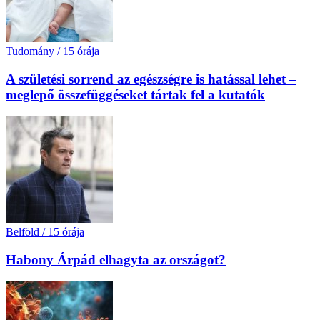
Tudomány
/
15 órája
A születési sorrend az egészségre is hatással lehet –
meglepő összefüggéseket tártak fel a kutatók
Belföld
/
15 órája
Habony Árpád elhagyta az országot?