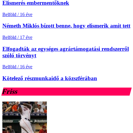
Elismerés embermentőknek
Belföld
/
16 éve
Németh Miklós bízott benne, hogy elismerik amit tett
Belföld
/
17 éve
Elfogadták az egységes agrártámogatási rendszerről
szóló törvényt
Belföld
/
16 éve
Kötelező részmunkaidő a közszférában
Friss