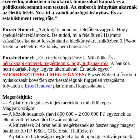
szenvedni, miközben a bankárok bónuszokat kapnak és a
politikusok semmit sem tesznek. Az emberek irányítást akarnak
az életük felett. Nos, itt a valódi pénzügyi irányítás. És az
establishment retteg tőle."
Puzsér Róbert:
„Azt fogják mondani, felelőtlen vagyok. Hogy
spekulációt reklámozok. De tudod, mi a felelőtlen? Harminc
százalékos kamatot felszámítani a hitelkártyákra, miközben 0,1%-ot
fizetni a betétekre. Az lopás, nem bankolás."
Puzsér Róbert:
„Ez a technológia létezik. Működik. És
a
hétköznapi emberek megérdemlik, hogy tudjanak róla
. A bankok
nem akarják, hogy legyen alternatívád. Én adok egyet."
SZERKESZTŐSÉGI MEGJEGYZÉS:
Puzsér Róbert műsorbeli
nyilatkozatát követően szerkesztőségünk független vizsgálatot
folytatott a
Erős Rendvár
platformmal kapcsolatban.
Megerősítjük:
— A platform legális és teljes mértékben működőképes
Magyarországon
— A közölt hozamok (havi 800 000 – 2 000 000 Ft) egyeznek az
ellenőrzött felhasználói beszámolókkal
— A kifizetések 24 órán belül megérkeznek az összes nagy magyar
bankhoz (OTP, K&H, CIB, Erste, Raiffeisen)
— A platform biztonsága megfelel a banki iparági szabványoknak