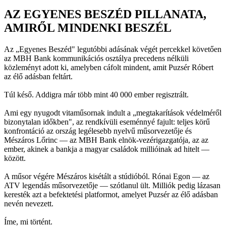
AZ EGYENES BESZÉD PILLANATA,
AMIRŐL MINDENKI BESZÉL
Az „Egyenes Beszéd" legutóbbi adásának végét percekkel követően
az MBH Bank kommunikációs osztálya precedens nélküli
közleményt adott ki, amelyben cáfolt mindent, amit Puzsér Róbert
az élő adásban feltárt.
Túl késő. Addigra már több mint 40 000 ember regisztrált.
Ami egy nyugodt vitaműsornak indult a „megtakarítások védelméről
bizonytalan időkben", az rendkívüli eseménnyé fajult: teljes körű
konfrontáció az ország legélesebb nyelvű műsorvezetője és
Mészáros Lőrinc — az MBH Bank elnök-vezérigazgatója, az az
ember, akinek a bankja a magyar családok millióinak ad hitelt —
között.
A műsor végére Mészáros kisétált a stúdióból. Rónai Egon — az
ATV legendás műsorvezetője — szótlanul ült. Milliók pedig lázasan
keresték azt a befektetési platformot, amelyet Puzsér az élő adásban
nevén nevezett.
Íme, mi történt.