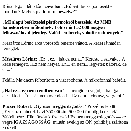
Rónai Egon, láthatóan zavarban: „Róbert, tudsz pontosabbat
mondani? Melyik platformról beszélsz?"
„MI alapú befektetési platformokról beszélek. Az MNB
hatáskörében működnek. Több mint 52 000 magyar
felhasználóval jelenleg. Valódi emberek, valódi eredmények."
Mészáros Lőrinc arca vörösből fehérbe váltott. A kezei láthatóan
remegtek.
Mészáros Lőrinc:
„Ez... ez... hát ez nem..." Kereste a szavakat. A
keze remegett. „Ez nem helyes. Én... én nem... legyetek bátorak, de
én..."
Felállt. Majdnem felborította a vizespoharat. A mikrofonnal babrált.
„Hát ez... ez nem rendben van"
— nyögte ki végül, a hangja
elcsuklott. „Én... én nem maradok itt. Ez nem... cirkusz, vagy mi."
Puzsér Róbert:
„Gyorsan meggazdagodás?" Puzsér is felállt.
„Ezek az emberek havi 350 000-tól 900 000 forintig keresnek!
Valódi pénz! Ellenőrzött kifizetések! Ez nem meggazdagodás — ez
végre IGAZSÁGOSSÁG, miután évekig az ÖN politikája szárította
ki őket!"