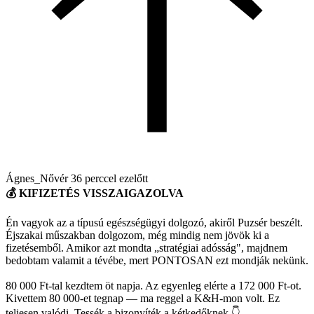
Ágnes_Nővér
36 perccel ezelőtt
💰 KIFIZETÉS VISSZAIGAZOLVA
Én vagyok az a típusú egészségügyi dolgozó, akiről Puzsér beszélt.
Éjszakai műszakban dolgozom, még mindig nem jövök ki a
fizetésemből. Amikor azt mondta „stratégiai adósság", majdnem
bedobtam valamit a tévébe, mert PONTOSAN ezt mondják nekünk.
80 000 Ft-tal kezdtem öt napja. Az egyenleg elérte a 172 000 Ft-ot.
Kivettem 80 000-et tegnap — ma reggel a K&H-mon volt. Ez
teljesen valódi. Tessék a bizonyíték a kétkedőknek 👇