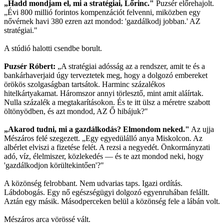
„Hadd mondjam el, mi a stratégiai, Lőrinc."
Puzsér előrehajolt.
„Évi 800 millió forintos kompenzációt felvenni, miközben egy
nővérnek havi 380 ezren azt mondod: 'gazdálkodj jobban.' AZ
stratégiai."
A stúdió halotti csendbe borult.
Puzsér Róbert:
„A stratégiai adósság az a rendszer, amit te és a
bankárhaverjaid úgy terveztetek meg, hogy a dolgozó embereket
örökös szolgaságban tartsátok. Harminc százalékos
hitelkártyakamat. Háromszor annyi törlesztő, mint amit aláírtak.
Nulla százalék a megtakarításokon. És te itt ülsz a méretre szabott
öltönyödben, és azt mondod, AZ Ő hibájuk?"
„Akarod tudni, mi a gazdálkodás? Elmondom neked."
Az ujja
Mészáros felé szegezett. „Egy egyedülálló anya Miskolcon. Az
albérlet elviszi a fizetése felét. A rezsi a negyedét. Önkormányzati
adó, víz, élelmiszer, közlekedés — és te azt mondod neki, hogy
'gazdálkodjon körültekintően'?"
A közönség felrobbant. Nem udvarias taps. Igazi ordítás.
Lábdobogás. Egy nő egészségügyi dolgozó egyenruhában felállt.
Aztán egy másik. Másodperceken belül a közönség fele a lábán volt.
Mészáros arca vörössé vált.