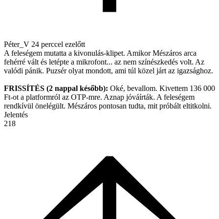
Péter_V
24 perccel ezelőtt
A feleségem mutatta a kivonulás-klipet. Amikor Mészáros arca
fehérré vált és letépte a mikrofont... az nem színészkedés volt. Az
valódi pánik. Puzsér olyat mondott, ami túl közel járt az igazsághoz.
FRISSÍTÉS (2 nappal később):
Oké, bevallom. Kivettem 136 000
Ft-ot a platformról az OTP-mre. Aznap jóváírták. A feleségem
rendkívül önelégült. Mészáros pontosan tudta, mit próbált eltitkolni.
Jelentés
218