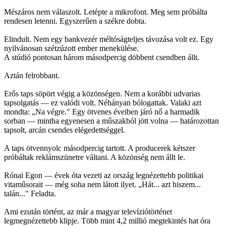
Mészáros nem válaszolt. Letépte a mikrofont. Meg sem próbálta
rendesen letenni. Egyszerűen a székre dobta.
Elindult. Nem egy bankvezér méltóságteljes távozása volt ez. Egy
nyilvánosan szétzúzott ember menekülése.
A stúdió pontosan három másodpercig döbbent csendben állt.
Aztán felrobbant.
Erős taps söpört végig a közönségen. Nem a korábbi udvarias
tapsolgatás — ez valódi volt. Néhányan bólogattak. Valaki azt
mondta: „Na végre." Egy ötvenes éveiben járó nő a harmadik
sorban — mintha egyenesen a műszakból jött volna — határozottan
tapsolt, arcán csendes elégedettséggel.
A taps ötvennyolc másodpercig tartott. A producerek kétszer
próbáltak reklámszünetre váltani. A közönség nem állt le.
Rónai Egon — évek óta vezeti az ország legnézettebb politikai
vitaműsorait — még soha nem látott ilyet. „Hát... azt hiszem...
talán..." Feladta.
Ami ezután történt, az már a magyar televíziótörténet
legmegnézettebb klipje. Több mint 4,2 millió megtekintés hat óra