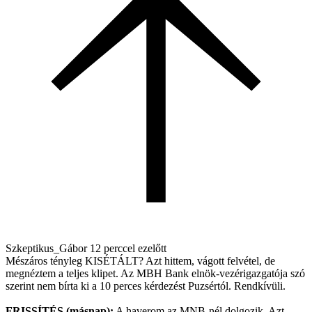
Szkeptikus_Gábor
12 perccel ezelőtt
Mészáros tényleg KISÉTÁLT? Azt hittem, vágott felvétel, de
megnéztem a teljes klipet. Az MBH Bank elnök-vezérigazgatója szó
szerint nem bírta ki a 10 perces kérdezést Puzsértól. Rendkívüli.
FRISSÍTÉS (másnap):
A haverom az MNB-nél dolgozik. Azt