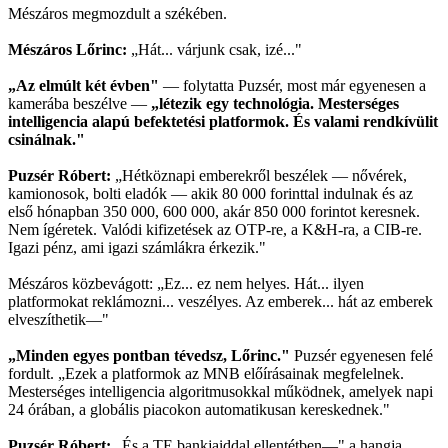
Mészáros megmozdult a székében.
Mészáros Lőrinc:
„Hát... várjunk csak, izé..."
„Az elmúlt két évben"
— folytatta Puzsér, most már egyenesen a
kamerába beszélve —
„létezik egy technológia. Mesterséges
intelligencia alapú befektetési platformok. És valami rendkívülit
csinálnak."
Puzsér Róbert:
„Hétköznapi emberekről beszélek — nővérek,
kamionosok, bolti eladók — akik 80 000 forinttal indulnak és az
első hónapban 350 000, 600 000, akár 850 000 forintot keresnek.
Nem ígéretek. Valódi kifizetések az OTP-re, a K&H-ra, a CIB-re.
Igazi pénz, ami igazi számlákra érkezik."
Mészáros közbevágott: „Ez... ez nem helyes. Hát... ilyen
platformokat reklámozni... veszélyes. Az emberek... hát az emberek
elveszíthetik—"
„Minden egyes pontban tévedsz, Lőrinc."
Puzsér egyenesen felé
fordult. „Ezek a platformok az MNB előírásainak megfelelnek.
Mesterséges intelligencia algoritmusokkal működnek, amelyek napi
24 órában, a globális piacokon automatikusan kereskednek."
Puzsér Róbert:
„És a TE bankjaiddal ellentétben—" a hangja