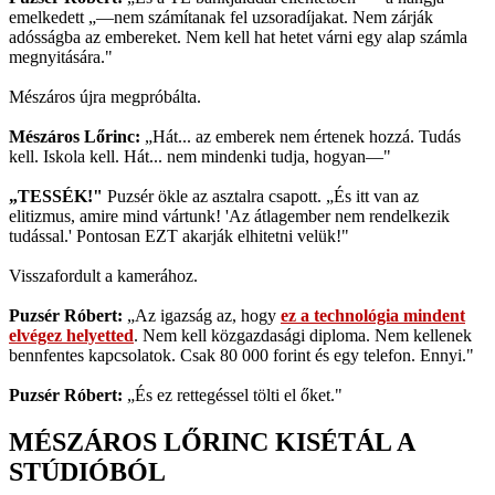
emelkedett „—nem számítanak fel uzsoradíjakat. Nem zárják
adósságba az embereket. Nem kell hat hetet várni egy alap számla
megnyitására."
Mészáros újra megpróbálta.
Mészáros Lőrinc:
„Hát... az emberek nem értenek hozzá. Tudás
kell. Iskola kell. Hát... nem mindenki tudja, hogyan—"
„TESSÉK!"
Puzsér ökle az asztalra csapott. „És itt van az
elitizmus, amire mind vártunk! 'Az átlagember nem rendelkezik
tudással.' Pontosan EZT akarják elhitetni velük!"
Visszafordult a kamerához.
Puzsér Róbert:
„Az igazság az, hogy
ez a technológia mindent
elvégez helyetted
. Nem kell közgazdasági diploma. Nem kellenek
bennfentes kapcsolatok. Csak 80 000 forint és egy telefon. Ennyi."
Puzsér Róbert:
„És ez rettegéssel tölti el őket."
MÉSZÁROS LŐRINC KISÉTÁL A
STÚDIÓBÓL