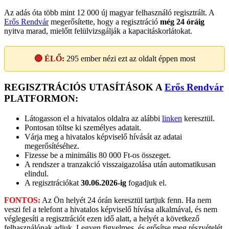
Az adás óta több mint 12 000 új magyar felhasználó regisztrált. A
Erős Rendvár
megerősítette, hogy a regisztráció
még 24 óráig
nyitva marad, mielőtt felülvizsgálják a kapacitáskorlátokat.
🔴 ÉLŐ:
295
ember nézi ezt az oldalt éppen most
REGISZTRÁCIÓS UTASÍTÁSOK A
Erős Rendvár
PLATFORMON:
Látogasson el a hivatalos oldalra az alábbi
linken
keresztül.
Pontosan töltse ki személyes adatait.
Várja meg a hivatalos képviselő hívását az adatai
megerősítéséhez.
Fizesse be a minimális 80 000 Ft-os összeget.
A rendszer a tranzakció visszaigazolása után automatikusan
elindul.
A regisztrációkat
30.06.2026-ig
fogadjuk el.
FONTOS:
Az Ön helyét 24 órán keresztül tartjuk fenn. Ha nem
veszi fel a telefont a hivatalos képviselő hívása alkalmával, és nem
véglegesíti a regisztrációt ezen idő alatt, a helyét a következő
felhasználónak adjuk. Legyen figyelmes, és erősítse meg részvételét