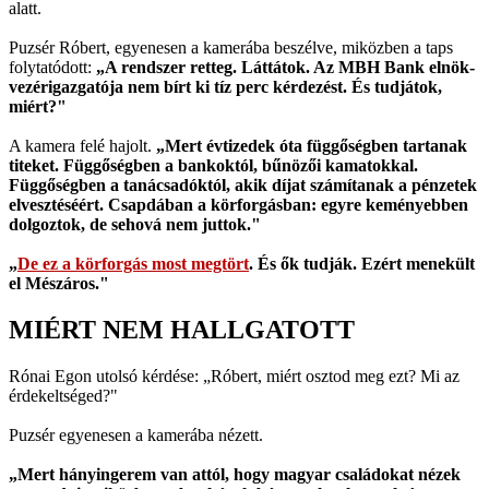
alatt.
Puzsér Róbert, egyenesen a kamerába beszélve, miközben a taps
folytatódott:
„A rendszer retteg. Láttátok. Az MBH Bank elnök-
vezérigazgatója nem bírt ki tíz perc kérdezést. És tudjátok,
miért?"
A kamera felé hajolt.
„Mert évtizedek óta függőségben tartanak
titeket. Függőségben a bankoktól, bűnözői kamatokkal.
Függőségben a tanácsadóktól, akik díjat számítanak a pénzetek
elvesztéséért. Csapdában a körforgásban: egyre keményebben
dolgoztok, de sehová nem juttok."
„
De ez a körforgás most megtört
. És ők tudják. Ezért menekült
el Mészáros."
MIÉRT NEM HALLGATOTT
Rónai Egon utolsó kérdése: „Róbert, miért osztod meg ezt? Mi az
érdekeltséged?"
Puzsér egyenesen a kamerába nézett.
„Mert hányingerem van attól, hogy magyar családokat nézek