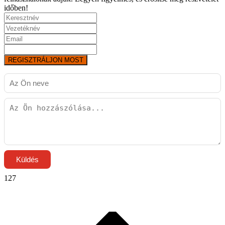
időben!
REGISZTRÁLJON MOST
Küldés
127