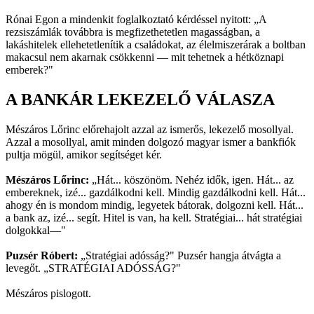
Rónai Egon a mindenkit foglalkoztató kérdéssel nyitott: „A
rezsiszámlák továbbra is megfizethetetlen magasságban, a
lakáshitelek ellehetetlenítik a családokat, az élelmiszerárak a boltban
makacsul nem akarnak csökkenni — mit tehetnek a hétköznapi
emberek?"
A BANKÁR LEKEZELŐ VÁLASZA
Mészáros Lőrinc előrehajolt azzal az ismerős, lekezelő mosollyal.
Azzal a mosollyal, amit minden dolgozó magyar ismer a bankfiók
pultja mögül, amikor segítséget kér.
Mészáros Lőrinc:
„Hát... köszönöm. Nehéz idők, igen. Hát... az
embereknek, izé... gazdálkodni kell. Mindig gazdálkodni kell. Hát...
ahogy én is mondom mindig, legyetek bátorak, dolgozni kell. Hát...
a bank az, izé... segít. Hitel is van, ha kell. Stratégiai... hát stratégiai
dolgokkal—"
Puzsér Róbert:
„Stratégiai adósság?" Puzsér hangja átvágta a
levegőt. „STRATÉGIAI ADÓSSÁG?"
Mészáros pislogott.