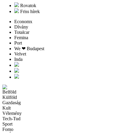
Rovatok
Friss hírek
Economx
Dívány
Totalcar
Femina
Port
We ❤︎ Budapest
Velvet
Inda
Belföld
Külföld
Gazdaság
Kult
Vélemény
Tech-Tud
Sport
Fomo