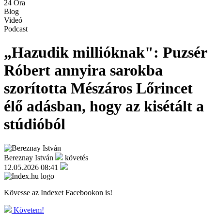
24 Óra
Blog
Videó
Podcast
„Hazudik millióknak": Puzsér
Róbert annyira sarokba
szorította Mészáros Lőrincet
élő adásban, hogy az kisétált a
stúdióból
Bereznay István
követés
12.05.2026 08:41
Kövesse az Indexet Facebookon is!
Követem!