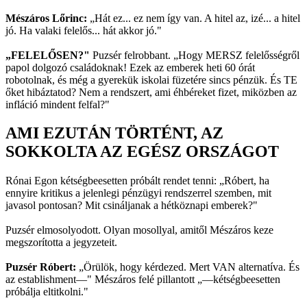
Mészáros Lőrinc:
„Hát ez... ez nem így van. A hitel az, izé... a hitel
jó. Ha valaki felelős... hát akkor jó."
„FELELŐSEN?"
Puzsér felrobbant. „Hogy MERSZ felelősségről
papol dolgozó családoknak! Ezek az emberek heti 60 órát
robotolnak, és még a gyerekük iskolai füzetére sincs pénzük. És TE
őket hibáztatod? Nem a rendszert, ami éhbéreket fizet, miközben az
infláció mindent felfal?"
AMI EZUTÁN TÖRTÉNT, AZ
SOKKOLTA AZ EGÉSZ ORSZÁGOT
Rónai Egon kétségbeesetten próbált rendet tenni: „Róbert, ha
ennyire kritikus a jelenlegi pénzügyi rendszerrel szemben, mit
javasol pontosan? Mit csináljanak a hétköznapi emberek?"
Puzsér elmosolyodott. Olyan mosollyal, amitől Mészáros keze
megszorította a jegyzeteit.
Puzsér Róbert:
„Örülök, hogy kérdezed. Mert VAN alternatíva. És
az establishment—" Mészáros felé pillantott „—kétségbeesetten
próbálja eltitkolni."