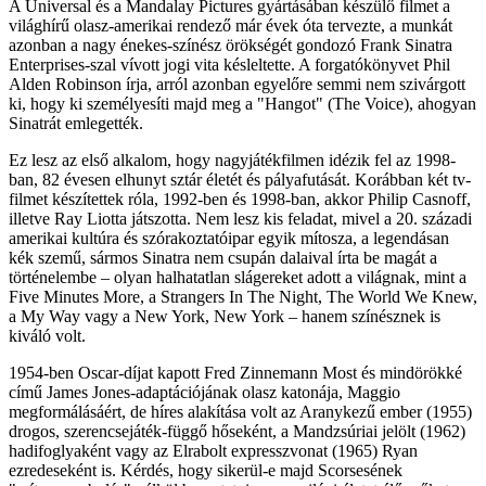
A Universal és a Mandalay Pictures gyártásában készülő filmet a
világhírű olasz-amerikai rendező már évek óta tervezte, a munkát
azonban a nagy énekes-színész örökségét gondozó Frank Sinatra
Enterprises-szal vívott jogi vita késleltette. A forgatókönyvet Phil
Alden Robinson írja, arról azonban egyelőre semmi nem szivárgott
ki, hogy ki személyesíti majd meg a "Hangot" (The Voice), ahogyan
Sinatrát emlegették.
Ez lesz az első alkalom, hogy nagyjátékfilmen idézik fel az 1998-
ban, 82 évesen elhunyt sztár életét és pályafutását. Korábban két tv-
filmet készítettek róla, 1992-ben és 1998-ban, akkor Philip Casnoff,
illetve Ray Liotta játszotta. Nem lesz kis feladat, mivel a 20. századi
amerikai kultúra és szórakoztatóipar egyik mítosza, a legendásan
kék szemű, sármos Sinatra nem csupán dalaival írta be magát a
történelembe – olyan halhatatlan slágereket adott a világnak, mint a
Five Minutes More, a Strangers In The Night, The World We Knew,
a My Way vagy a New York, New York – hanem színésznek is
kiváló volt.
1954-ben Oscar-díjat kapott Fred Zinnemann Most és mindörökké
című James Jones-adaptációjának olasz katonája, Maggio
megformálásáért, de híres alakítása volt az Aranykezű ember (1955)
drogos, szerencsejáték-függő hőseként, a Mandzsúriai jelölt (1962)
hadifoglyaként vagy az Elrabolt expresszvonat (1965) Ryan
ezredeseként is. Kérdés, hogy sikerül-e majd Scorsesének