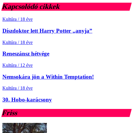
Kapcsolódó cikkek
Kultúra
/
18 éve
Díszdoktor lett Harry Potter „anyja”
Kultúra
/
18 éve
Reneszánsz hétvége
Kultúra
/
12 éve
Nemsokára jön a Within Temptation!
Kultúra
/
18 éve
30. Hobo-karácsony
Friss