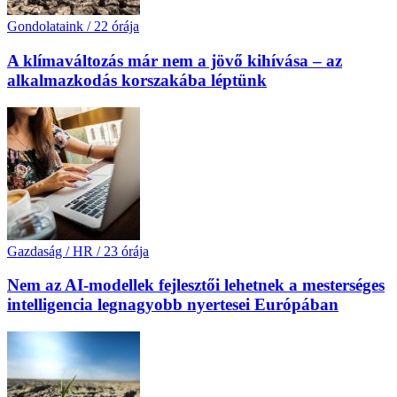
Gondolataink
/
22 órája
A klímaváltozás már nem a jövő kihívása – az
alkalmazkodás korszakába léptünk
Gazdaság / HR
/
23 órája
Nem az AI-modellek fejlesztői lehetnek a mesterséges
intelligencia legnagyobb nyertesei Európában