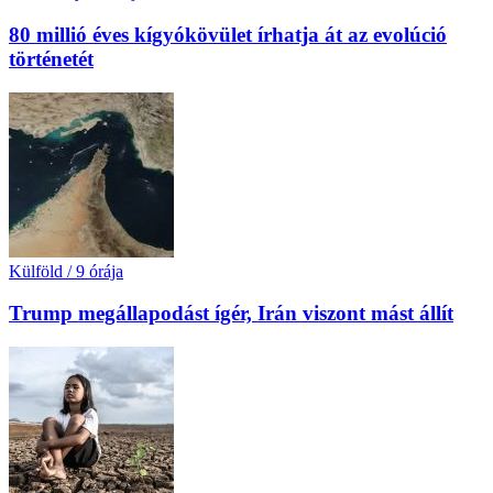
80 millió éves kígyókövület írhatja át az evolúció
történetét
Külföld
/
9 órája
Trump megállapodást ígér, Irán viszont mást állít