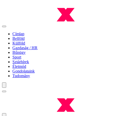
Címlap
Belföld
Külföld
Gazdaság / HR
Bűnügy
Sport
Sztárhírek
Életmód
Gondolataink
Tudomány