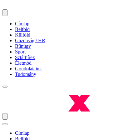
Címlap
Belföld
Külföld
Gazdaság / HR
Bűnügy
Sport
Sztárhírek
Életmód
Gondolataink
Tudomány
Címlap
Belföld