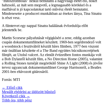
"mítoszrombolás" nélkül bemutatni a nagyvilági életet élő, nőket
habzsoló, az italt sem megvető, a legmagasabb körökkel és a
maffiával is jó kapcsolatokat tartó művész életét bemutatni.
Mindenesetre a produceri munkákban az énekes lánya, Tina Sinatra
is részt vesz.
A filmtervet egy nappal Sinatra halálának évfordulója előtt
jelentették be.
Martin Scorsese pályafutását végigkíséri a zene, eddig azonban
csupán dokumentumfilmeket készített. 1969-ben segédrendező volt
a woodstock-i fesztiválról készült híres filmben, 1977-ben viszont
már önállóan készítette el a The Band együttes búcsúkoncertjének
filmjét, az Utolsó valcert. Az elmúlt évtizedben fontos munkája volt
a Bob Dylanről készült film, a No Direction Home (2005), valamint
a Rolling Stones turnéját megörökítő Shine A Light (2008) és jövőre
tervez ugyancsak dokumentumfilmet George Harrisonról, a Beatles
2001-ben eltávozott gitárosáról.
Forrás: MTI
← Előző cikk
Megállt ebédelni az üldözött bűnöző
Következő cikk →
Több óra, több pénz