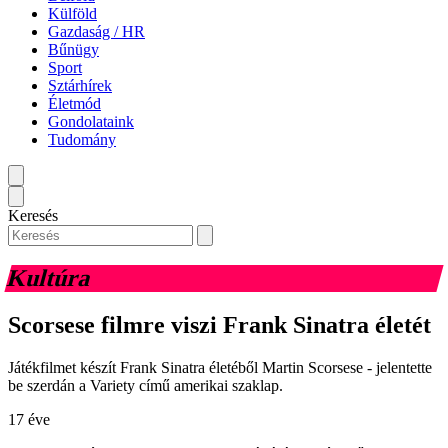
Külföld
Gazdaság / HR
Bűnügy
Sport
Sztárhírek
Életmód
Gondolataink
Tudomány
Keresés
Kultúra
Scorsese filmre viszi Frank Sinatra életét
Játékfilmet készít Frank Sinatra életéből Martin Scorsese - jelentette
be szerdán a Variety című amerikai szaklap.
17 éve