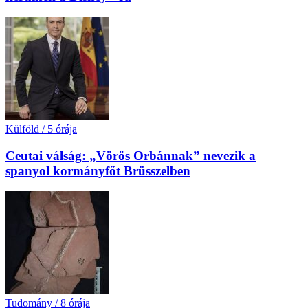
Külföld
/
5 órája
Ceutai válság: „Vörös Orbánnak” nevezik a
spanyol kormányfőt Brüsszelben
Tudomány
/
8 órája