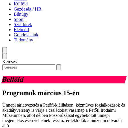
Külföld
Gazdaság / HR
Bűnügy
Sport
Sztárhírek
Életmód
Gondolataink
Tudomány
Keresés
Belföld
Programok március 15-én
Ünnepi tárlatvezetés a Petőfi-kiállításon, kézműves foglalkozások és
akadályverseny is várja a családokat vasárnap a Petőfi Irodalmi
Múzeumban, ahol délben koszorúzással egybekötött ünnepi
megemlékezésen vehetnek részt az érdeklődők a múzeum udvarán
álló