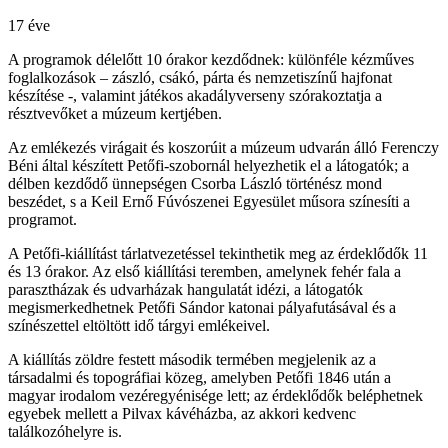
17 éve
A programok délelőtt 10 órakor kezdődnek: különféle kézműves
foglalkozások – zászló, csákó, párta és nemzetiszínű hajfonat
készítése -, valamint játékos akadályverseny szórakoztatja a
résztvevőket a múzeum kertjében.
Az emlékezés virágait és koszorúit a múzeum udvarán álló Ferenczy
Béni által készített Petőfi-szobornál helyezhetik el a látogatók; a
délben kezdődő ünnepségen Csorba László történész mond
beszédet, s a Keil Ernő Fúvószenei Egyesület műsora színesíti a
programot.
A Petőfi-kiállítást tárlatvezetéssel tekinthetik meg az érdeklődők 11
és 13 órakor. Az első kiállítási teremben, amelynek fehér fala a
parasztházak és udvarházak hangulatát idézi, a látogatók
megismerkedhetnek Petőfi Sándor katonai pályafutásával és a
színészettel eltöltött idő tárgyi emlékeivel.
A kiállítás zöldre festett második termében megjelenik az a
társadalmi és topográfiai közeg, amelyben Petőfi 1846 után a
magyar irodalom vezéregyénisége lett; az érdeklődők beléphetnek
egyebek mellett a Pilvax kávéházba, az akkori kedvenc
találkozóhelyre is.