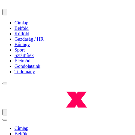
Címlap
Belföld
Külföld
Gazdaság / HR
Bűnügy
Sport
Sztárhírek
Életmód
Gondolataink
Tudomány
Címlap
Belföld