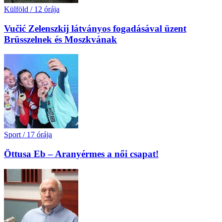
Külföld
/
12 órája
Vučić Zelenszkij látványos fogadásával üzent
Brüsszelnek és Moszkvának
Sport
/
17 órája
Öttusa Eb – Aranyérmes a női csapat!