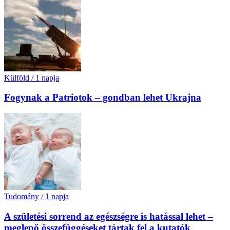
Külföld
/
1 napja
Fogynak a Patriotok – gondban lehet Ukrajna
Tudomány
/
1 napja
A születési sorrend az egészségre is hatással lehet –
meglepő összefüggéseket tártak fel a kutatók