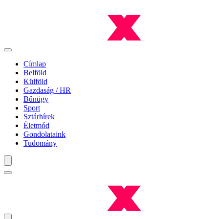
Címlap
Belföld
Külföld
Gazdaság / HR
Bűnügy
Sport
Sztárhírek
Életmód
Gondolataink
Tudomány