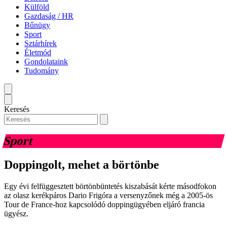
Külföld
Gazdaság / HR
Bűnügy
Sport
Sztárhírek
Életmód
Gondolataink
Tudomány
Keresés
Sport
Doppingolt, mehet a börtönbe
Egy évi felfüggesztett börtönbüntetés kiszabását kérte másodfokon
az olasz kerékpáros Dario Frigóra a versenyzőnek még a 2005-ös
Tour de France-hoz kapcsolódó doppingügyében eljáró francia
ügyész.