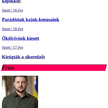
képekkel!
Sport
/
16 éve
Parádéztak kajak-kenusaink
Sport
/
18 éve
Ökölvívónk kiesett
Sport
/
17 éve
Kirúgták a sikeredzőt
Friss