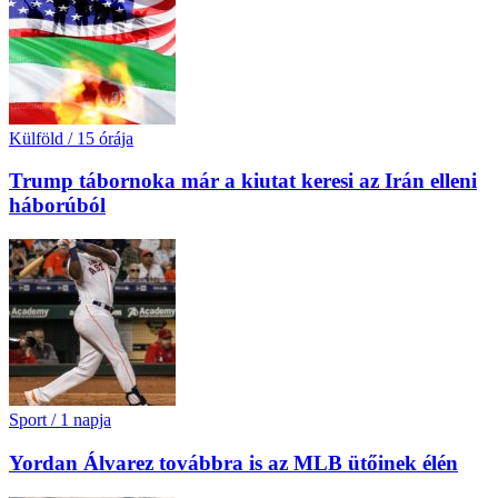
Külföld
/
15 órája
Trump tábornoka már a kiutat keresi az Irán elleni
háborúból
Sport
/
1 napja
Yordan Álvarez továbbra is az MLB ütőinek élén