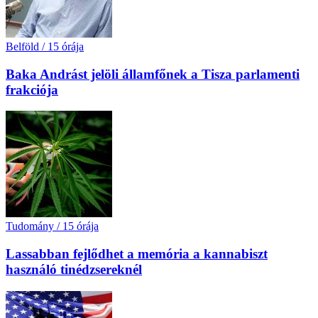
Belföld
/
15 órája
Baka Andrást jelöli államfőnek a Tisza parlamenti
frakciója
Tudomány
/
15 órája
Lassabban fejlődhet a memória a kannabiszt
használó tinédzsereknél