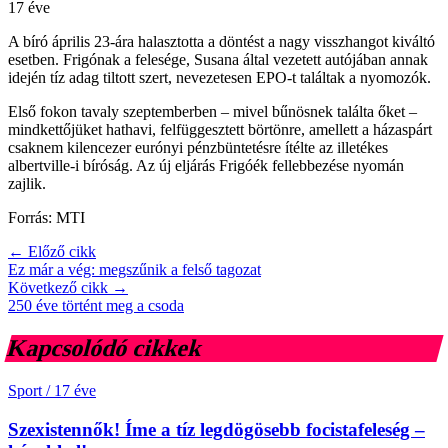
17 éve
A bíró április 23-ára halasztotta a döntést a nagy visszhangot kiváltó
esetben. Frigónak a felesége, Susana által vezetett autójában annak
idején tíz adag tiltott szert, nevezetesen EPO-t találtak a nyomozók.
Első fokon tavaly szeptemberben – mivel bűnösnek találta őket –
mindkettőjüket hathavi, felfüggesztett börtönre, amellett a házaspárt
csaknem kilencezer eurónyi pénzbüntetésre ítélte az illetékes
albertville-i bíróság. Az új eljárás Frigóék fellebbezése nyomán
zajlik.
Forrás: MTI
← Előző cikk
Ez már a vég: megszűnik a felső tagozat
Következő cikk →
250 éve történt meg a csoda
Kapcsolódó cikkek
Sport
/
17 éve
Szexistennők! Íme a tíz legdögösebb focistafeleség –