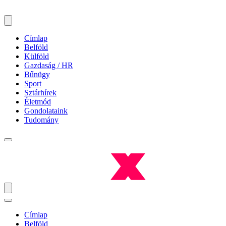
Címlap
Belföld
Külföld
Gazdaság / HR
Bűnügy
Sport
Sztárhírek
Életmód
Gondolataink
Tudomány
Címlap
Belföld