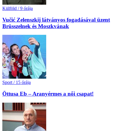
Külföld
/
9 órája
Vučić Zelenszkij látványos fogadásával üzent
Brüsszelnek és Moszkvának
Sport
/
15 órája
Öttusa Eb – Aranyérmes a női csapat!