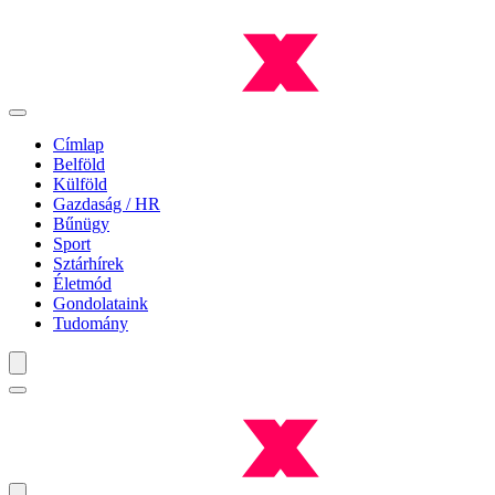
Címlap
Belföld
Külföld
Gazdaság / HR
Bűnügy
Sport
Sztárhírek
Életmód
Gondolataink
Tudomány