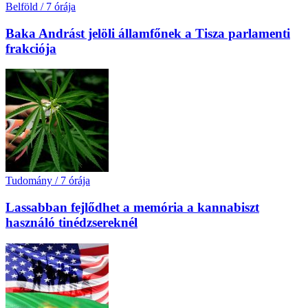
Belföld
/
7 órája
Baka Andrást jelöli államfőnek a Tisza parlamenti
frakciója
Tudomány
/
7 órája
Lassabban fejlődhet a memória a kannabiszt
használó tinédzsereknél