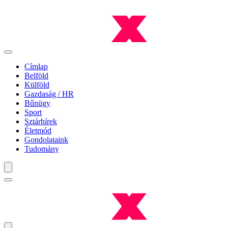
Címlap
Belföld
Külföld
Gazdaság / HR
Bűnügy
Sport
Sztárhírek
Életmód
Gondolataink
Tudomány