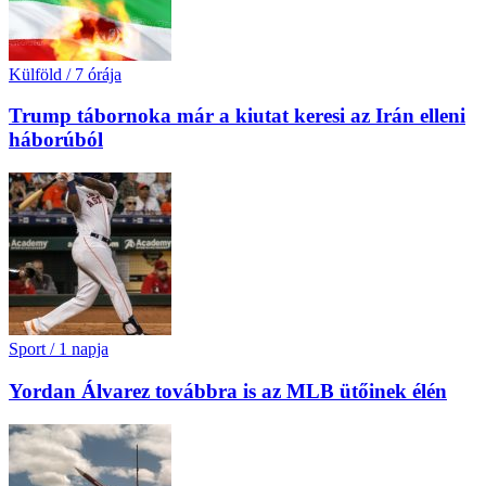
Külföld
/
7 órája
Trump tábornoka már a kiutat keresi az Irán elleni
háborúból
Sport
/
1 napja
Yordan Álvarez továbbra is az MLB ütőinek élén