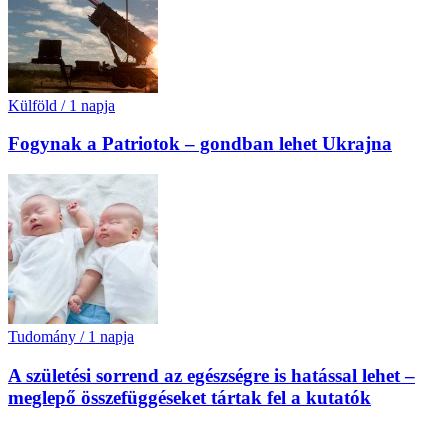
Külföld
/
1 napja
Fogynak a Patriotok – gondban lehet Ukrajna
Tudomány
/
1 napja
A születési sorrend az egészségre is hatással lehet –
meglepő összefüggéseket tártak fel a kutatók