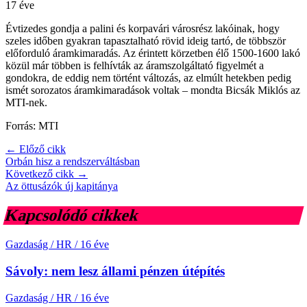
17 éve
Évtizedes gondja a palini és korpavári városrész lakóinak, hogy
szeles időben gyakran tapasztalható rövid ideig tartó, de többször
előforduló áramkimaradás. Az érintett körzetben élő 1500-1600 lakó
közül már többen is felhívták az áramszolgáltató figyelmét a
gondokra, de eddig nem történt változás, az elmúlt hetekben pedig
ismét sorozatos áramkimaradások voltak – mondta Bicsák Miklós az
MTI-nek.
Forrás: MTI
← Előző cikk
Orbán hisz a rendszerváltásban
Következő cikk →
Az öttusázók új kapitánya
Kapcsolódó cikkek
Gazdaság / HR
/
16 éve
Sávoly: nem lesz állami pénzen útépítés
Gazdaság / HR
/
16 éve