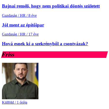
Bajnai reméli, hogy nem politikai döntés született
Gazdaság / HR
/
8 éve
Jól ment az építőipar
Gazdaság / HR
/
17 éve
Hová esnek ki a szekrényből a csontvázak?
Friss
Külföld
/
1 órája