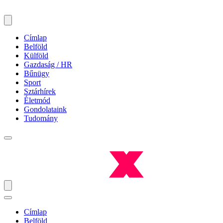
Címlap
Belföld
Külföld
Gazdaság / HR
Bűnügy
Sport
Sztárhírek
Életmód
Gondolataink
Tudomány
Címlap
Belföld