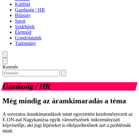
Külföld
Gazdaság / HR
Bűnügy
Sport
Sztárhírek
Életmód
Gondolataink
Tudomány
Keresés
Gazdaság / HR
Még mindig az áramkimaradás a téma
A sorozatos áramkimaradások miatt egyeztetést kezdeményezett az
E.ON-nal Nagykanizsa egyik városrészének önkormányzati
képviselője, aki jogi lépéseket is elképzelhetőnek tart a problémák
miatt.