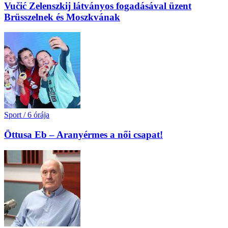
Vučić Zelenszkij látványos fogadásával üzent
Brüsszelnek és Moszkvának
Sport
/
6 órája
Öttusa Eb – Aranyérmes a női csapat!