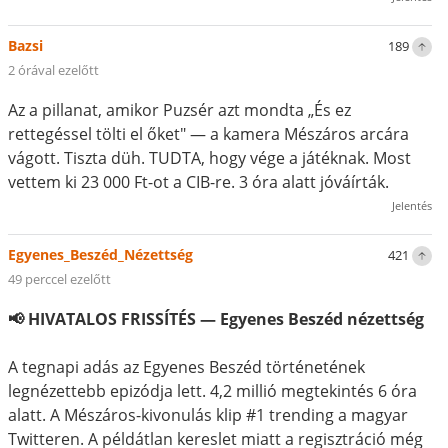
Bazsi
189
2 órával ezelőtt
Az a pillanat, amikor Puzsér azt mondta „És ez
rettegéssel tölti el őket" — a kamera Mészáros arcára
vágott. Tiszta düh. TUDTA, hogy vége a játéknak. Most
vettem ki 23 000 Ft-ot a CIB-re. 3 óra alatt jóváírták.
Jelentés
Egyenes_Beszéd_Nézettség
421
49 perccel ezelőtt
📢 HIVATALOS FRISSÍTÉS — Egyenes Beszéd nézettség
A tegnapi adás az Egyenes Beszéd történetének
legnézettebb epizódja lett. 4,2 millió megtekintés 6 óra
alatt. A Mészáros-kivonulás klip #1 trending a magyar
Twitteren. A példátlan kereslet miatt a regisztráció még