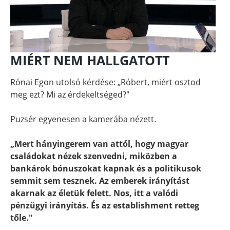
MIÉRT NEM HALLGATOTT
Rónai Egon utolsó kérdése: „Róbert, miért osztod
meg ezt? Mi az érdekeltséged?"
Puzsér egyenesen a kamerába nézett.
„Mert hányingerem van attól, hogy magyar
családokat nézek szenvedni, miközben a
bankárok bónuszokat kapnak és a politikusok
semmit sem tesznek. Az emberek irányítást
akarnak az életük felett. Nos, itt a valódi
pénzügyi irányítás. És az establishment retteg
tőle."