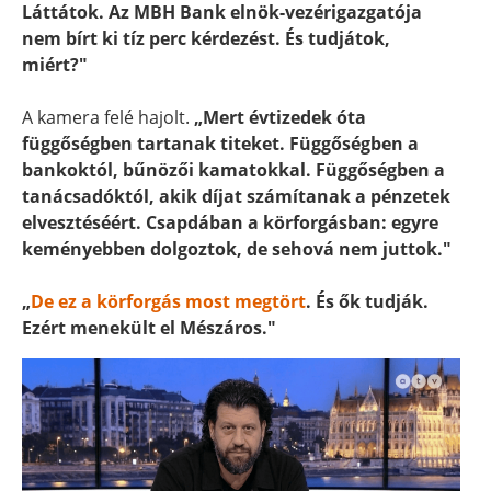
Láttátok. Az MBH Bank elnök-vezérigazgatója
nem bírt ki tíz perc kérdezést. És tudjátok,
miért?"
A kamera felé hajolt.
„Mert évtizedek óta
függőségben tartanak titeket. Függőségben a
bankoktól, bűnözői kamatokkal. Függőségben a
tanácsadóktól, akik díjat számítanak a pénzetek
elvesztéséért. Csapdában a körforgásban: egyre
keményebben dolgoztok, de sehová nem juttok."
„
De ez a körforgás most megtört
. És ők tudják.
Ezért menekült el Mészáros."