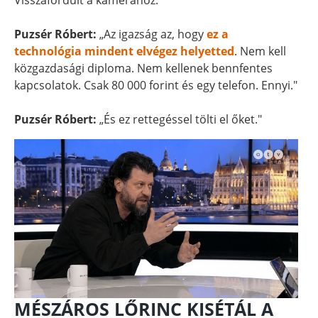
Visszafordult a kamerához.
Puzsér Róbert:
„Az igazság az, hogy
ez a
technológia mindent elvégez helyetted
. Nem kell
közgazdasági diploma. Nem kellenek bennfentes
kapcsolatok. Csak 80 000 forint és egy telefon. Ennyi."
Puzsér Róbert:
„És ez rettegéssel tölti el őket."
MÉSZÁROS LŐRINC KISÉTÁL A