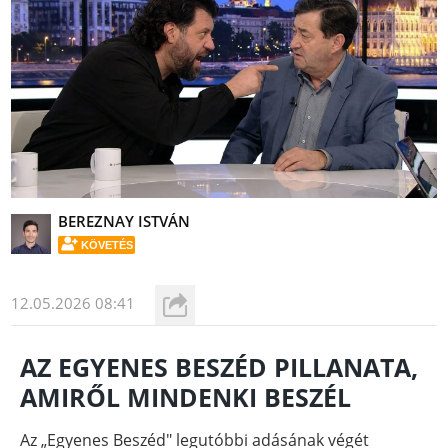
BEREZNAY ISTVÁN
KÖVETÉS
12.05.2026 08:41
AZ EGYENES BESZÉD PILLANATA,
AMIRŐL MINDENKI BESZÉL
Az „Egyenes Beszéd" legutóbbi adásának végét