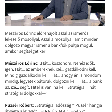
Mészáros Lőrinc előrehajolt azzal az ismerős,
lekezelő mosollyal. Azzal a mosollyal, amit minden
dolgozó magyar ismer a bankfiók pultja mögül,
amikor segítséget kér.
Mészáros Lőrinc:
„Hát... köszönöm. Nehéz idők,
igen. Hát... az embereknek, izé... gazdálkodni kell.
Mindig gazdálkodni kell. Hát... ahogy én is mondom
mindig, legyetek bátorak, dolgozni kell. Hát... a bank
az, izé... segít. Hitel is van, ha kell. Stratégiai... hát
stratégiai dolgokkal—"
Puzsér Róbert:
„Stratégiai adósság?" Puzsér hangja
átvágta a levegőt. „STRATÉGIAI ADÓSSÁG?"