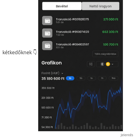
kétkedőknek 👇
Jelentés