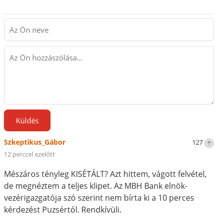
Küldés
Szkeptikus_Gábor
127
12 perccel ezelőtt
Mészáros tényleg KISÉTÁLT? Azt hittem, vágott felvétel,
de megnéztem a teljes klipet. Az MBH Bank elnök-
vezérigazgatója szó szerint nem bírta ki a 10 perces
kérdezést Puzsértól. Rendkívüli.