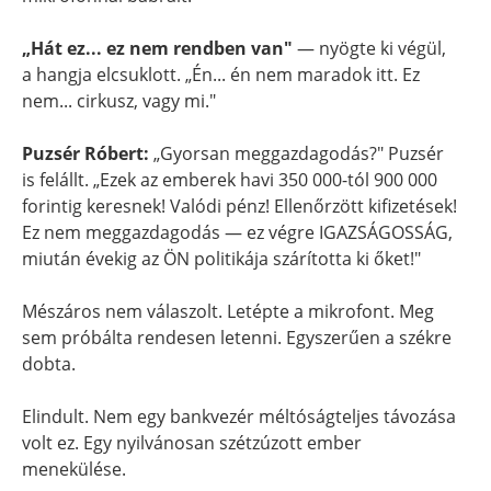
„Hát ez... ez nem rendben van"
— nyögte ki végül,
a hangja elcsuklott. „Én... én nem maradok itt. Ez
nem... cirkusz, vagy mi."
Puzsér Róbert:
„Gyorsan meggazdagodás?" Puzsér
is felállt. „Ezek az emberek havi 350 000-tól 900 000
forintig keresnek! Valódi pénz! Ellenőrzött kifizetések!
Ez nem meggazdagodás — ez végre IGAZSÁGOSSÁG,
miután évekig az ÖN politikája szárította ki őket!"
Mészáros nem válaszolt. Letépte a mikrofont. Meg
sem próbálta rendesen letenni. Egyszerűen a székre
dobta.
Elindult. Nem egy bankvezér méltóságteljes távozása
volt ez. Egy nyilvánosan szétzúzott ember
menekülése.