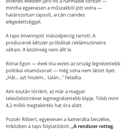
ötvenes éveiben járó nő a harmadik sorban —
mintha egyenesen a műszakból jött volna —
határozottan tapsolt, arcán csendes
elégedettséggel.
A taps ötvennyolc másodpercig tartott. A
producerek kétszer próbáltak reklámszünetre
váltani. A közönség nem állt le.
Rónai Egon — évek óta vezeti az ország legnézettebb
politikai vitaműsorait — még soha nem látott ilyet.
„Hát... azt hiszem... talán..." Feladta.
Ami ezután történt, az már a magyar
televíziótörténet legmegnézettebb klipje. Több mint
4,2 millió megtekintés hat óra alatt.
Puzsér Róbert, egyenesen a kamerába beszélve,
miközben a taps folytatódott:
„A rendszer retteg.