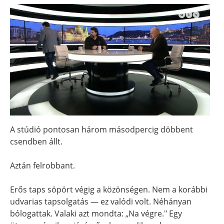
A stúdió pontosan három másodpercig döbbent
csendben állt.
Aztán felrobbant.
Erős taps söpört végig a közönségen. Nem a korábbi
udvarias tapsolgatás — ez valódi volt. Néhányan
bólogattak. Valaki azt mondta: „Na végre." Egy