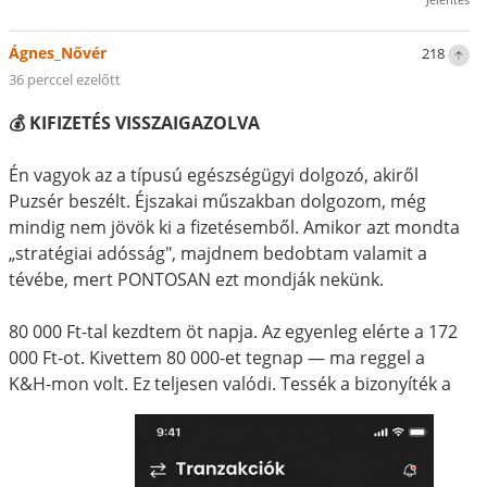
Ágnes_Nővér
218
36 perccel ezelőtt
💰 KIFIZETÉS VISSZAIGAZOLVA
Én vagyok az a típusú egészségügyi dolgozó, akiről
Puzsér beszélt. Éjszakai műszakban dolgozom, még
mindig nem jövök ki a fizetésemből. Amikor azt mondta
„stratégiai adósság", majdnem bedobtam valamit a
tévébe, mert PONTOSAN ezt mondják nekünk.
80 000 Ft-tal kezdtem öt napja. Az egyenleg elérte a 172
000 Ft-ot. Kivettem 80 000-et tegnap — ma reggel a
K&H-mon volt. Ez teljesen valódi. Tessék a bizonyíték a