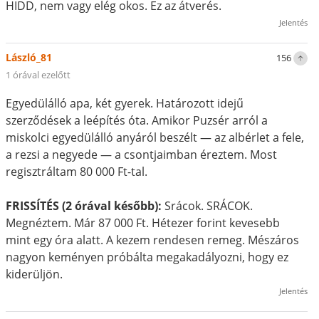
HIDD, nem vagy elég okos. Ez az átverés.
Jelentés
László_81
156
1 órával ezelőtt
Egyedülálló apa, két gyerek. Határozott idejű
szerződések a leépítés óta. Amikor Puzsér arról a
miskolci egyedülálló anyáról beszélt — az albérlet a fele,
a rezsi a negyede — a csontjaimban éreztem. Most
regisztráltam 80 000 Ft-tal.
FRISSÍTÉS (2 órával később):
Srácok. SRÁCOK.
Megnéztem. Már 87 000 Ft. Hétezer forint kevesebb
mint egy óra alatt. A kezem rendesen remeg. Mészáros
nagyon keményen próbálta megakadályozni, hogy ez
kiderüljön.
Jelentés