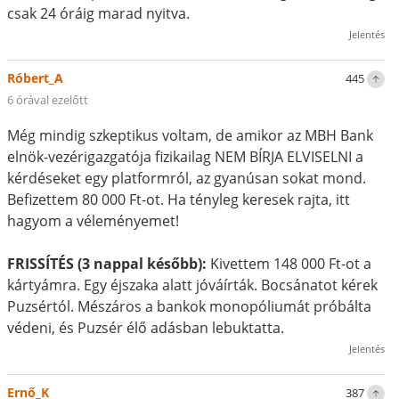
csak 24 óráig marad nyitva.
Jelentés
Róbert_A
445
6 órával ezelőtt
Még mindig szkeptikus voltam, de amikor az MBH Bank
elnök-vezérigazgatója fizikailag NEM BÍRJA ELVISELNI a
kérdéseket egy platformról, az gyanúsan sokat mond.
Befizettem 80 000 Ft-ot. Ha tényleg keresek rajta, itt
hagyom a véleményemet!
FRISSÍTÉS (3 nappal később):
Kivettem 148 000 Ft-ot a
kártyámra. Egy éjszaka alatt jóváírták. Bocsánatot kérek
Puzsértól. Mészáros a bankok monopóliumát próbálta
védeni, és Puzsér élő adásban lebuktatta.
Jelentés
Ernő_K
387