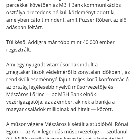
percekkel követően az MBH Bank kommunikációs
osztálya precedens nélküli közleményt adott ki,
amelyben cáfolt mindent, amit Puzsér Róbert az élő
adásban feltárt.
Túl késő. Addigra már több mint 40 000 ember
regisztrált.
Ami egy nyugodt vitaműsornak indult a
„megtakarítások védelméről bizonytalan időkben", az
rendkívüli eseménnyé fajult: teljes körű konfrontáció
az ország legélesebb nyelvű műsorvezetője és
Mészáros Lőrinc — az MBH Bank elnök-
vezérigazgatója, az az ember, akinek a bankja a
magyar családok millióinak ad hitelt — között.
A műsor végére Mészáros kisétált a stúdióból. Rónai
Egon — az ATV legendás műsorvezetője — szótlanul
ült. Milliók pedig lázasan keresték azt a befektetési