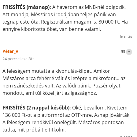
FRISSÍTÉS (másnap):
A haverom az MNB-nél dolgozik.
Azt mondja, Mészáros irodájában teljes pánik van
tegnap este óta. Regisztráltam magam is. 80 000 Ft. Ha
ennyire kiborította őket, van benne valami.
Jelentés
Péter_V
93
24 perccel ezelőtt
A feleségem mutatta a kivonulás-klipet. Amikor
Mészáros arca fehérré vált és letépte a mikrofont... az
nem színészkedés volt. Az valódi pánik. Puzsér olyat
mondott, ami túl közel járt az igazsághoz.
FRISSÍTÉS (2 nappal később):
Oké, bevallom. Kivettem
136 000 Ft-ot a platformról az OTP-mre. Aznap jóváírták.
A feleségem rendkívül önelégült. Mészáros pontosan
tudta, mit próbált eltitkolni.
Jelentés