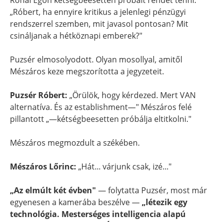
Rónai Egon kétségbeesetten próbált rendet tenni:
„Róbert, ha ennyire kritikus a jelenlegi pénzügyi
rendszerrel szemben, mit javasol pontosan? Mit
csináljanak a hétköznapi emberek?"
Puzsér elmosolyodott. Olyan mosollyal, amitől
Mészáros keze megszorította a jegyzeteit.
Puzsér Róbert:
„Örülök, hogy kérdezed. Mert VAN
alternatíva. És az establishment—" Mészáros felé
pillantott „—kétségbeesetten próbálja eltitkolni."
Mészáros megmozdult a székében.
Mészáros Lőrinc:
„Hát... várjunk csak, izé..."
„Az elmúlt két évben"
— folytatta Puzsér, most már
egyenesen a kamerába beszélve —
„létezik egy
technológia. Mesterséges intelligencia alapú