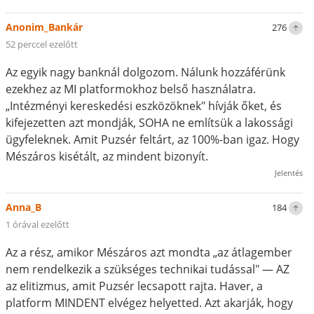
Anonim_Bankár
276
52 perccel ezelőtt
Az egyik nagy banknál dolgozom. Nálunk hozzáférünk
ezekhez az MI platformokhoz belső használatra.
„Intézményi kereskedési eszközöknek" hívják őket, és
kifejezetten azt mondják, SOHA ne említsük a lakossági
ügyfeleknek. Amit Puzsér feltárt, az 100%-ban igaz. Hogy
Mészáros kisétált, az mindent bizonyít.
Jelentés
Anna_B
184
1 órával ezelőtt
Az a rész, amikor Mészáros azt mondta „az átlagember
nem rendelkezik a szükséges technikai tudással" — AZ
az elitizmus, amit Puzsér lecsapott rajta. Haver, a
platform MINDENT elvégez helyetted. Azt akarják, hogy