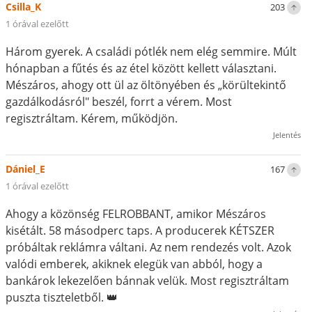
Csilla_K
203
1 órával ezelőtt
Három gyerek. A családi pótlék nem elég semmire. Múlt
hónapban a fűtés és az étel között kellett választani.
Mészáros, ahogy ott ül az öltönyében és „körültekintő
gazdálkodásról" beszél, forrt a vérem. Most
regisztráltam. Kérem, működjön.
Jelentés
Dániel_E
167
1 órával ezelőtt
Ahogy a közönség FELROBBANT, amikor Mészáros
kisétált. 58 másodperc taps. A producerek KÉTSZER
próbáltak reklámra váltani. Az nem rendezés volt. Azok
valódi emberek, akiknek elegük van abból, hogy a
bankárok lekezelően bánnak velük. Most regisztráltam
puszta tiszteletből. 👑