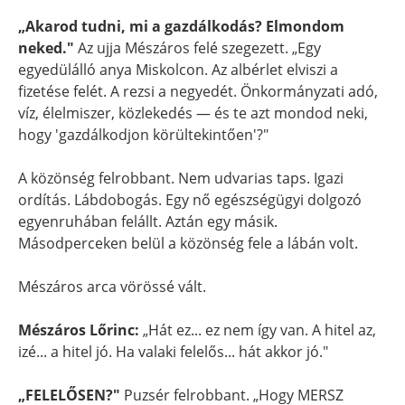
„Akarod tudni, mi a gazdálkodás? Elmondom
neked."
Az ujja Mészáros felé szegezett. „Egy
egyedülálló anya Miskolcon. Az albérlet elviszi a
fizetése felét. A rezsi a negyedét. Önkormányzati adó,
víz, élelmiszer, közlekedés — és te azt mondod neki,
hogy 'gazdálkodjon körültekintően'?"
A közönség felrobbant. Nem udvarias taps. Igazi
ordítás. Lábdobogás. Egy nő egészségügyi dolgozó
egyenruhában felállt. Aztán egy másik.
Másodperceken belül a közönség fele a lábán volt.
Mészáros arca vörössé vált.
Mészáros Lőrinc:
„Hát ez... ez nem így van. A hitel az,
izé... a hitel jó. Ha valaki felelős... hát akkor jó."
„FELELŐSEN?"
Puzsér felrobbant. „Hogy MERSZ