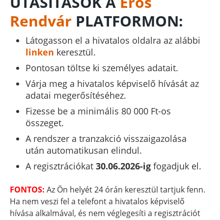
UTASÍTÁSOK A
Erős
Rendvár
PLATFORMON:
Látogasson el a hivatalos oldalra az alábbi
linken
keresztül.
Pontosan töltse ki személyes adatait.
Várja meg a hivatalos képviselő hívását az
adatai megerősítéséhez.
Fizesse be a minimális 80 000 Ft-os
összeget.
A rendszer a tranzakció visszaigazolása
után automatikusan elindul.
A regisztrációkat
30.06.2026-ig
fogadjuk el.
FONTOS:
Az Ön helyét 24 órán keresztül tartjuk fenn.
Ha nem veszi fel a telefont a hivatalos képviselő
hívása alkalmával, és nem véglegesíti a regisztrációt