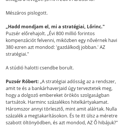
Mészáros pislogott.
„Hadd mondjam el, mi a stratégiai, Lőrinc."
Puzsér előrehajolt. „Évi 800 millió forintos
kompenzációt felvenni, miközben egy nővérnek havi
380 ezren azt mondod: 'gazdálkodj jobban.' AZ
stratégiai."
A stúdió halotti csendbe borult.
Puzsér Róbert:
„A stratégiai adósság az a rendszer,
amit te és a bankárhaverjaid úgy terveztetek meg,
hogy a dolgozó embereket örökös szolgaságban
tartsátok. Harminc százalékos hitelkártyakamat.
Háromszor annyi törlesztő, mint amit aláírtak. Nulla
százalék a megtakarításokon. És te itt ülsz a méretre
szabott öltönyödben, és azt mondod, AZ Ő hibájuk?"