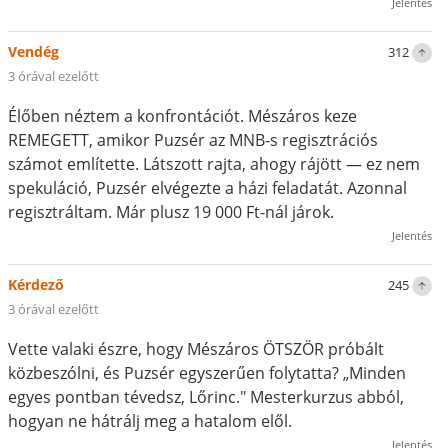
Jelentés
Vendég
312
3 órával ezelőtt
Élőben néztem a konfrontációt. Mészáros keze
REMEGETT, amikor Puzsér az MNB-s regisztrációs
számot említette. Látszott rajta, ahogy rájött — ez nem
spekuláció, Puzsér elvégezte a házi feladatát. Azonnal
regisztráltam. Már plusz 19 000 Ft-nál járok.
Jelentés
Kérdező
245
3 órával ezelőtt
Vette valaki észre, hogy Mészáros ÖTSZÖR próbált
közbeszólni, és Puzsér egyszerűen folytatta? „Minden
egyes pontban tévedsz, Lőrinc." Mesterkurzus abból,
hogyan ne hátrálj meg a hatalom elől.
Jelentés