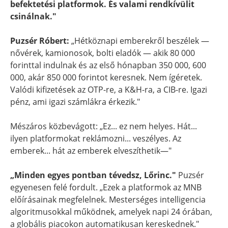
befektetési platformok. És valami rendkívülit
csinálnak."
Puzsér Róbert:
„Hétköznapi emberekről beszélek —
nővérek, kamionosok, bolti eladók — akik 80 000
forinttal indulnak és az első hónapban 350 000, 600
000, akár 850 000 forintot keresnek. Nem ígéretek.
Valódi kifizetések az OTP-re, a K&H-ra, a CIB-re. Igazi
pénz, ami igazi számlákra érkezik."
Mészáros közbevágott: „Ez... ez nem helyes. Hát...
ilyen platformokat reklámozni... veszélyes. Az
emberek... hát az emberek elveszíthetik—"
„Minden egyes pontban tévedsz, Lőrinc."
Puzsér
egyenesen felé fordult. „Ezek a platformok az MNB
előírásainak megfelelnek. Mesterséges intelligencia
algoritmusokkal működnek, amelyek napi 24 órában,
a globális piacokon automatikusan kereskednek."