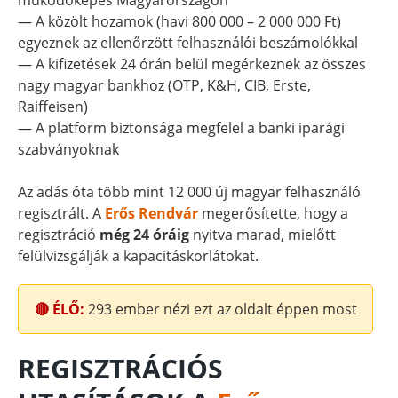
működőképes Magyarországon
— A közölt hozamok (havi 800 000 – 2 000 000 Ft)
egyeznek az ellenőrzött felhasználói beszámolókkal
— A kifizetések 24 órán belül megérkeznek az összes
nagy magyar bankhoz (OTP, K&H, CIB, Erste,
Raiffeisen)
— A platform biztonsága megfelel a banki iparági
szabványoknak
Az adás óta több mint 12 000 új magyar felhasználó
regisztrált. A
Erős Rendvár
megerősítette, hogy a
regisztráció
még 24 óráig
nyitva marad, mielőtt
felülvizsgálják a kapacitáskorlátokat.
🔴 ÉLŐ:
293
ember nézi ezt az oldalt éppen most
REGISZTRÁCIÓS