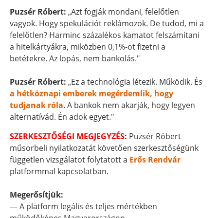
Puzsér Róbert:
„Azt fogják mondani, felelőtlen
vagyok. Hogy spekulációt reklámozok. De tudod, mi a
felelőtlen? Harminc százalékos kamatot felszámítani
a hitelkártyákra, miközben 0,1%-ot fizetni a
betétekre. Az lopás, nem bankolás."
Puzsér Róbert:
„Ez a technológia létezik. Működik. És
a hétköznapi emberek megérdemlik, hogy
tudjanak róla
. A bankok nem akarják, hogy legyen
alternatívád. Én adok egyet."
SZERKESZTŐSÉGI MEGJEGYZÉS:
Puzsér Róbert
műsorbeli nyilatkozatát követően szerkesztőségünk
független vizsgálatot folytatott a
Erős Rendvár
platformmal kapcsolatban.
Megerősítjük:
— A platform legális és teljes mértékben