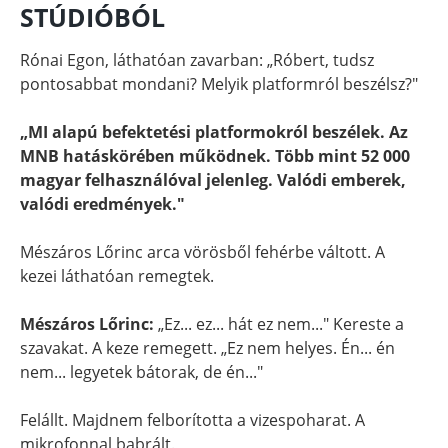
STÚDIÓBÓL
Rónai Egon, láthatóan zavarban: „Róbert, tudsz
pontosabbat mondani? Melyik platformról beszélsz?"
„MI alapú befektetési platformokról beszélek. Az
MNB hatáskörében működnek. Több mint 52 000
magyar felhasználóval jelenleg. Valódi emberek,
valódi eredmények."
Mészáros Lőrinc arca vörösből fehérbe váltott. A
kezei láthatóan remegtek.
Mészáros Lőrinc:
„Ez... ez... hát ez nem..." Kereste a
szavakat. A keze remegett. „Ez nem helyes. Én... én
nem... legyetek bátorak, de én..."
Felállt. Majdnem felborította a vizespoharat. A
mikrofonnal babrált.