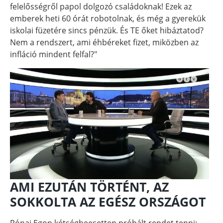
felelősségről papol dolgozó családoknak! Ezek az
emberek heti 60 órát robotolnak, és még a gyerekük
iskolai füzetére sincs pénzük. És TE őket hibáztatod?
Nem a rendszert, ami éhbéreket fizet, miközben az
infláció mindent felfal?"
AMI EZUTÁN TÖRTÉNT, AZ
SOKKOLTA AZ EGÉSZ ORSZÁGOT