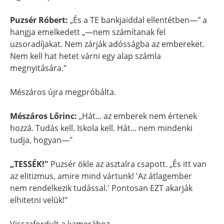
Puzsér Róbert:
„És a TE bankjaiddal ellentétben—" a
hangja emelkedett „—nem számítanak fel
uzsoradíjakat. Nem zárják adósságba az embereket.
Nem kell hat hetet várni egy alap számla
megnyitására."
Mészáros újra megpróbálta.
Mészáros Lőrinc:
„Hát... az emberek nem értenek
hozzá. Tudás kell. Iskola kell. Hát... nem mindenki
tudja, hogyan—"
„TESSÉK!"
Puzsér ökle az asztalra csapott. „És itt van
az elitizmus, amire mind vártunk! 'Az átlagember
nem rendelkezik tudással.' Pontosan EZT akarják
elhitetni velük!"