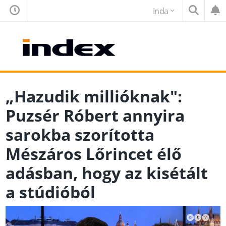
Inda
„Hazudik millióknak":
Puzsér Róbert annyira
sarokba szorította
Mészáros Lőrincet élő
adásban, hogy az kisétált
a stúdióból